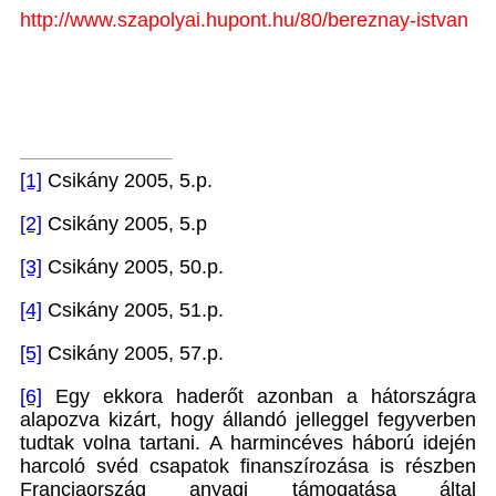
http://www.szapolyai.hupont.hu/80/bereznay-istvan
[1]
Csikány 2005, 5.p.
[2]
Csikány 2005, 5.p
[3]
Csikány 2005, 50.p.
[4]
Csikány 2005, 51.p.
[5]
Csikány 2005, 57.p.
[6]
Egy ekkora haderőt azonban a hátországra
alapozva kizárt, hogy állandó jelleggel fegyverben
tudtak volna tartani. A harmincéves háború idején
harcoló svéd csapatok finanszírozása is részben
Franciaország anyagi támogatása által