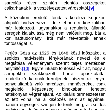
sarcolás révén szintén jelentős összegeket
csikarhattak ki a veszélyeztetett városoktól.
[9]
A középkori eredetű, feudális kötelezettségeken
alapuló hadszervezet ideje ebben a korszakban
már leáldozott, ugyanakkor a reguláris, állandó
seregek kialakulása még nem valósult meg, bár a
kor hadtudományi írói már felvetették ennek
fontosságát is.
Perjés Géza az 1525 és 1648 közti időszakot a
zsoldos hadviselés fénykorának nevezi és e
meglátása véleményem szerint teljes mértékben
helytálló.
[10]
Egyre inkább fontossá vált az, hogy a
seregekbe szakképzett, harci tapasztalattal
rendelkező katonák kerüljenek, hiszen az egyre
bonyolultabbá váló harcászati manővereket csak
megfelelő képzettség birtokában lehetett
hatékonyan végrehajtani. Az ideális természetesen
az lett volna, ha a kiképzés nem az egyének,
hanem egységek szintjén történik meg, a zsoldos
hadviselés idején azonban ez még nem tud annyira