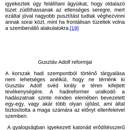
igyekeztek úgy felállítani ágyúikat, hogy oldalazó
tüzet zúdíthassanak az ellenséges seregre, mert
ezáltal jóval nagyobb pusztítást tudtak véghezvinni
annak sorai közt, mint ha frontálisan tüzeltek volna
a szembenálló alakulatokra.
[19]
Gusztáv Adolf reformjai
A korszak hadi szempontból történő tárgyalása
nem lehetséges anélkül, hogy ne térnénk ki
Gusztáv Adolf svéd király e téren kifejtett
tevékenységére. A hadireformer uralkodó a
hadászatnak szinte minden elemében bevezetett
egy-egy, vagy akár több olyan újítást, ami által
biztosította a maga számára az előnyt ellenfeleivel
szemben.
A gyalogságban igyekezett katonáit erődítésszerű