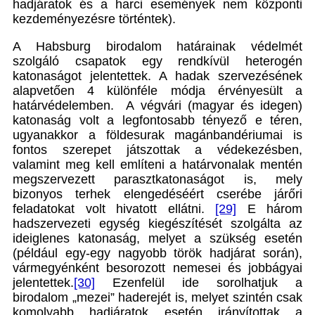
hadjáratok és a harci események nem központi
kezdeményezésre történtek).
A Habsburg birodalom határainak védelmét
szolgáló csapatok egy rendkívül heterogén
katonaságot jelentettek. A hadak szervezésének
alapvetően 4 különféle módja érvényesült a
határvédelemben. A végvári (magyar és idegen)
katonaság volt a legfontosabb tényező e téren,
ugyanakkor a földesurak magánbandériumai is
fontos szerepet játszottak a védekezésben,
valamint meg kell említeni a határvonalak mentén
megszervezett parasztkatonaságot is, mely
bizonyos terhek elengedéséért cserébe járőri
feladatokat volt hivatott ellátni.
[29]
E három
hadszervezeti egység kiegészítését szolgálta az
ideiglenes katonaság, melyet a szükség esetén
(például egy-egy nagyobb török hadjárat során),
vármegyénként besorozott nemesei és jobbágyai
jelentettek.
[30]
Ezenfelül ide sorolhatjuk a
birodalom „mezei” haderejét is, melyet szintén csak
komolyabb hadjáratok esetén irányítottak a