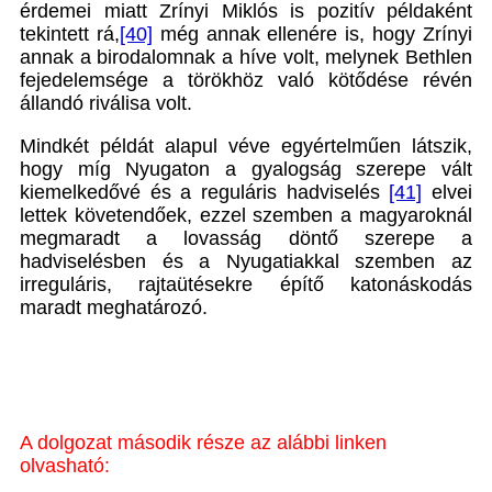
érdemei miatt Zrínyi Miklós is pozitív példaként
tekintett rá,
[40]
még annak ellenére is, hogy Zrínyi
annak a birodalomnak a híve volt, melynek Bethlen
fejedelemsége a törökhöz való kötődése révén
állandó riválisa volt.
Mindkét példát alapul véve egyértelműen látszik,
hogy míg Nyugaton a gyalogság szerepe vált
kiemelkedővé és a reguláris hadviselés
[41]
elvei
lettek követendőek, ezzel szemben a magyaroknál
megmaradt a lovasság döntő szerepe a
hadviselésben és a Nyugatiakkal szemben az
irreguláris, rajtaütésekre építő katonáskodás
maradt meghatározó.
A dolgozat második része az alábbi linken
olvasható: