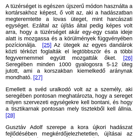
A tüzérséget is egészen újszerű módon használta a
kortársakhoz képest, ő volt az, aki a hadászatban
megteremtette a lovas üteget, mint harcászati
egységet. Ezáltal az újítás által pedig képes volt
arra, hogy a tüzérséget akár egy-egy csata ideje
alatt is mozgassa és a körülmények függvényében
pozícionálja.
[25]
Az ütegek az egyes dandárok
közti térközt foglalták el legtöbbször és a többi
fegyvernemmel együtt mozgatták őket.
[26]
Seregében minden 1000 gyalogosra 5-12 üteg
jutott, ami a korszakban kiemelkedő aránynak
mondható.
[27]
Emellett a svéd uralkodó volt az a személy, aki
seregében pontosan meghatározta, hogy a sereget
milyen szervezeti egységekre kell bontani, és hogy
a tisztikarnak pontosan mely tisztekből kell állnia.
[28]
Gusztáv Adolf szerepe a kora újkori hadászat
fejlődésében megkérdőjelezhetetlen, újításai az