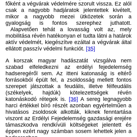
főként a végvárak védelmére szorult vissza. Ez alól
csak a nagyobb hadjáratok jelentettek kivételt,
mikor a nagyobb mezei ütközetek során a
gyalogság is fontos szerephez juthatott.
Alapvetően tehát a lovasság volt az, mely
mobilitása révén hatékonyan el tudta látni a határok
aktív védelmét, kiegészítve ezáltal a végvárak által
ellátott passzív védelmi funkciót.
[35]
A korszak magyar hadászatát vizsgálva nem
szabad elfeledkezni az erdélyi fejedelemség
hadseregéről sem. Az itteni katonaság is eltérő
forrásokból épült fel, a zsoldosság mellett fontos
szerepet játszottak a feudális, illetve félfeudális
(székelyek, hajdúk) kötelezettségek révén
katonáskodó rétegek is.
[36]
A sereg legnagyobb
harci értékkel bíró részét azonban egyértelműen a
hivatásos zsoldosok alkották, kiknek fenntartása
viszont az Erdélyi Fejedelemség gazdasági erejére
támaszkodva rendkívüli költségeket jelentett és
éppen ezért nagy számban sosem lehettek jelen a