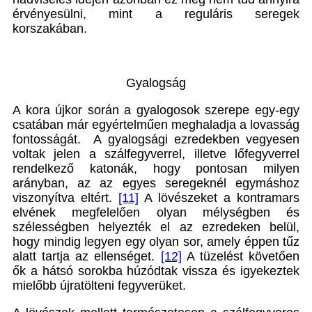
érvényesülni, mint a reguláris seregek
korszakában.
Gyalogság
A kora újkor során a gyalogosok szerepe egy-egy
csatában már egyértelműen meghaladja a lovasság
fontosságát. A gyalogsági ezredekben vegyesen
voltak jelen a szálfegyverrel, illetve lőfegyverrel
rendelkező katonák, hogy pontosan milyen
arányban, az az egyes seregeknél egymáshoz
viszonyítva eltért.
[11]
A lövészeket a kontramars
elvének megfelelően olyan mélységben és
szélességben helyezték el az ezredeken belül,
hogy mindig legyen egy olyan sor, amely éppen tűz
alatt tartja az ellenséget.
[12]
A tüzelést követően
ők a hátsó sorokba húzódtak vissza és igyekeztek
mielőbb újratölteni fegyverüket.