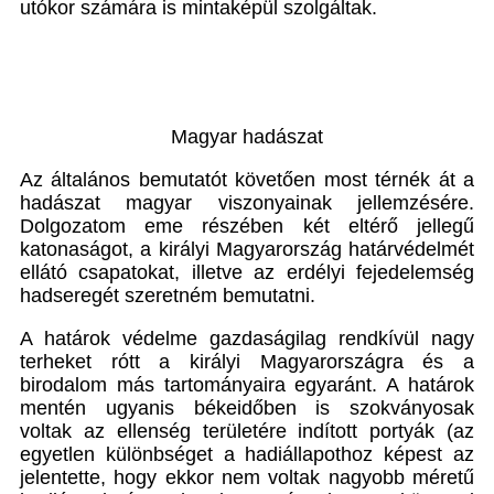
utókor számára is mintaképül szolgáltak.
Magyar hadászat
Az általános bemutatót követően most térnék át a
hadászat magyar viszonyainak jellemzésére.
Dolgozatom eme részében két eltérő jellegű
katonaságot, a királyi Magyarország határvédelmét
ellátó csapatokat, illetve az erdélyi fejedelemség
hadseregét szeretném bemutatni.
A határok védelme gazdaságilag rendkívül nagy
terheket rótt a királyi Magyarországra és a
birodalom más tartományaira egyaránt. A határok
mentén ugyanis békeidőben is szokványosak
voltak az ellenség területére indított portyák (az
egyetlen különbséget a hadiállapothoz képest az
jelentette, hogy ekkor nem voltak nagyobb méretű