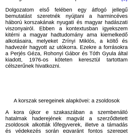
Dolgozatom első felében egy átfogó jellegű
bemutatást szeretnék nyújtani a harmincéves
háború korszakának nyugati és magyar hadászati
viszonyairól. Ebben a kontextusban igyekszem
kitérni a magyar hadtudomány ama kiemelkedő
alkotásaira, melyeket Zrínyi Miklós, a költő és
hadvezér hagyott az utókorra. Ezekre a forrásokra
a Perjés Géza, Rohonyi Gábor és Tóth Gyula által
kiadott, 1976-os köteten keresztül tartottam
célszerűnek hivatkozni.
A korszak seregeinek alapkövei: a zsoldosok
A kora újkor e szakaszában a szembenálló
hatalmak haderejének magvát a szerződtetett
zsoldosok alkották lőfegyverek, illetve a támadás
és védekezés során egyaránt fontos szerepet