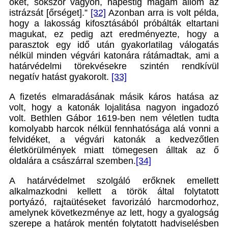
őket, sokszor vagyon, napestig magam állom az
istrázsát [őrséget].”
[32]
Azonban arra is volt példa,
hogy a lakosság kifosztásából próbálták eltartani
magukat, ez pedig azt eredményezte, hogy a
parasztok egy idő után gyakorlatilag válogatás
nélkül minden végvári katonára rátámadtak, ami a
határvédelmi törekvésekre szintén rendkívül
negatív hatást gyakorolt.
[33]
A fizetés elmaradásának másik káros hatása az
volt, hogy a katonák lojalitása nagyon ingadozó
volt. Bethlen Gábor 1619-ben nem véletlen tudta
komolyabb harcok nélkül fennhatósága alá vonni a
felvidéket, a végvári katonák a kedvezőtlen
életkörülmények miatt tömegesen álltak az ő
oldalára a császárral szemben.
[34]
A határvédelmet szolgáló erőknek emellett
alkalmazkodni kellett a török által folytatott
portyázó, rajtaütéseket favorizáló harcmodorhoz,
amelynek következménye az lett, hogy a gyalogság
szerepe a határok mentén folytatott hadviselésben