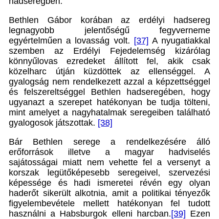
hadseregben.
Bethlen Gábor korában az erdélyi hadsereg
legnagyobb jelentőségű fegyverneme
egyértelműen a lovasság volt.
[37]
A nyugatiakkal
szemben az Erdélyi Fejedelemség kizárólag
könnyűlovas ezredeket állított fel, akik csak
közelharc útján küzdöttek az ellenséggel. A
gyalogság nem rendelkezett azzal a képzettséggel
és felszereltséggel Bethlen hadseregében, hogy
ugyanazt a szerepet hatékonyan be tudja tölteni,
mint amelyet a nagyhatalmak seregeiben található
gyalogosok játszottak.
[38]
Bár Bethlen serege a rendelkezésére álló
erőforrások illetve a magyar hadviselés
sajátosságai miatt nem vehette fel a versenyt a
korszak legütőképesebb seregeivel, szervezési
képessége és hadi ismeretei révén egy olyan
haderőt sikerült alkotnia, amit a politikai tényezők
figyelembevétele mellett hatékonyan fel tudott
használni a Habsburgok elleni harcban.
[39]
Ezen