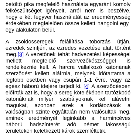
betöltő pika megfelelő használata egyaránt komoly
felkészültséget igényelt, arról nem is beszélve,
hogy e két fegyver használatát az eredményesség
érdekében megfelelően össze kellett hangolni egy-
egy alakulaton belül.
A zsoldosseregek felállítása toborzás útján,
ezredek szintjén, az ezredes vezetése alatt történt
meg.
[3]
A vezetőnek tehát hadvezetési képességei
mellett megfelelő szervezőkészséggel is
rendelkeznie kell. A harcra vállalkozó katonának
szerződést kellett aláírnia, melynek időtartama a
legtöbb esetben vagy csupán 1-1 évre, vagy az
egész háború idejére terjedt ki.
[4]
A szerződésben
előírták azt is, hogy a sereg kötelékében tartózkodó
katonáknak milyen szabályoknak kell alávetni
magukat, azonban ezek a korlátozások a
valóságban szinte egyáltalán nem valósultak meg,
aminek eredményét leginkább a harmincéves
háború hadszínterét adó német lakosságú
területeken keletkezett károk szemléltetik.