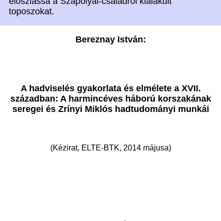
eloszlassa a Szapolyai-családról kialakult
toposzokat.
Bereznay István:
A hadviselés gyakorlata és elmélete a XVII.
században: A harmincéves háború korszakának
seregei és Zrínyi Miklós hadtudományi munkái
(Kézirat, ELTE-BTK, 2014 májusa)