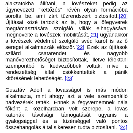
alakzatokba állítani, a lövészeket pedig az
úgynevezett "kettőzés" révén olyan formációba
sorolta be, ami zárt tűzrendszert biztosított.
[20]
Újításai közé tartozik az is, hogy a lőfegyverek
megtámasztására szolgáló villák elhagyásával
megnövelte a lövészek mobilitását,
[21]
ugyanakkor
a lövészek védelmét szolgáló svéd karót is az ő
seregei alkalmazzák először.
[22]
Ezek az újítások
szilárd csatarendet és nagyobb
manőverezhetőséget biztosítottak, illetve lélektani
szempontból is kedvezőbbek voltak, mivel a
rendezettség által csökkentették a pánik
kitörésének lehetőségét.
[23]
Gusztáv Adolf a lovasságot is más módon
alkalmazta, mint ahogy azt a vele szembenálló
hadvezérek tették. Ennek a fegyvernemnek nála
főként a közelharcban volt szerepe, a lovas
katonák távolsági támogatását ugyanis a
gyalogsággal és a tüzérséggel való pontos
összehangolás által sikeresen tudta biztosítani.
[24]