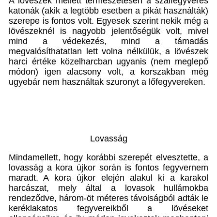
A lövészek mellett természetesen a szálfegyveres
katonák (akik a legtöbb esetben a pikát használták)
szerepe is fontos volt. Egyesek szerint nekik még a
lövészeknél is nagyobb jelentőségük volt, mivel
mind a védekezés, mind a támadás
megvalósíthatatlan lett volna nélkülük, a lövészek
harci értéke közelharcban ugyanis (nem meglepő
módon) igen alacsony volt, a korszakban még
ugyebár nem használtak szuronyt a lőfegyvereken.
Lovasság
Mindamellett, hogy korábbi szerepét elvesztette, a
lovasság a kora újkor során is fontos fegyvernem
maradt. A kora újkor elején alakul ki a karakol
harcászat, mely által a lovasok hullámokba
rendeződve, három-öt méteres távolságból adták le
keréklakatos fegyvereikből a lövéseket