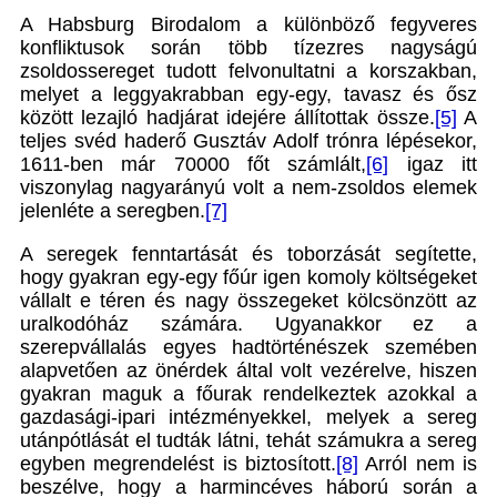
A Habsburg Birodalom a különböző fegyveres
konfliktusok során több tízezres nagyságú
zsoldossereget tudott felvonultatni a korszakban,
melyet a leggyakrabban egy-egy, tavasz és ősz
között lezajló hadjárat idejére állítottak össze.
[5]
A
teljes svéd haderő Gusztáv Adolf trónra lépésekor,
1611-ben már 70000 főt számlált,
[6]
igaz itt
viszonylag nagyarányú volt a nem-zsoldos elemek
jelenléte a seregben.
[7]
A seregek fenntartását és toborzását segítette,
hogy gyakran egy-egy főúr igen komoly költségeket
vállalt e téren és nagy összegeket kölcsönzött az
uralkodóház számára. Ugyanakkor ez a
szerepvállalás egyes hadtörténészek szemében
alapvetően az önérdek által volt vezérelve, hiszen
gyakran maguk a főurak rendelkeztek azokkal a
gazdasági-ipari intézményekkel, melyek a sereg
utánpótlását el tudták látni, tehát számukra a sereg
egyben megrendelést is biztosított.
[8]
Arról nem is
beszélve, hogy a harmincéves háború során a