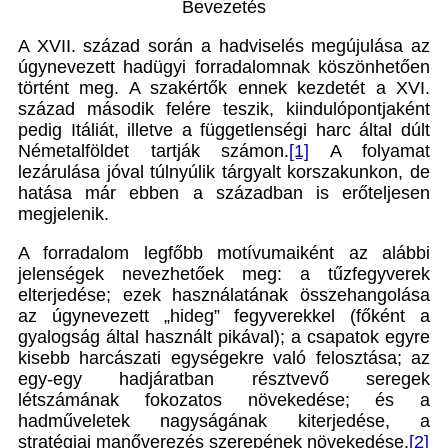
Bevezetés
A XVII. század során a hadviselés megújulása az
úgynevezett hadügyi forradalomnak köszönhetően
történt meg. A szakértők ennek kezdetét a XVI.
század második felére teszik, kiindulópontjaként
pedig Itáliát, illetve a függetlenségi harc által dúlt
Németalföldet tartják számon.
[1]
A folyamat
lezárulása jóval túlnyúlik tárgyalt korszakunkon, de
hatása már ebben a században is erőteljesen
megjelenik.
A forradalom legfőbb motívumaiként az alábbi
jelenségek nevezhetőek meg: a tűzfegyverek
elterjedése; ezek használatának összehangolása
az úgynevezett „hideg” fegyverekkel (főként a
gyalogság által használt pikával); a csapatok egyre
kisebb harcászati egységekre való felosztása; az
egy-egy hadjáratban résztvevő seregek
létszámának fokozatos növekedése; és a
hadműveletek nagyságának kiterjedése, a
stratégiai manőverezés szerepének növekedése.
[2]