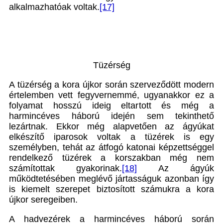
alkalmazhatóak voltak.
[17]
Tüzérség
A tüzérség a kora újkor során szerveződött modern
értelemben vett fegyvernemmé, ugyanakkor ez a
folyamat hosszú ideig eltartott és még a
harmincéves háború idején sem tekinthető
lezártnak. Ekkor még alapvetően az ágyúkat
elkészítő iparosok voltak a tüzérek is egy
személyben, tehát az átfogó katonai képzettséggel
rendelkező tüzérek a korszakban még nem
számítottak gyakorinak.
[18]
Az ágyúk
működtetésében meglévő jártasságuk azonban így
is kiemelt szerepet biztosított számukra a kora
újkor seregeiben.
A hadvezérek a harmincéves háború során