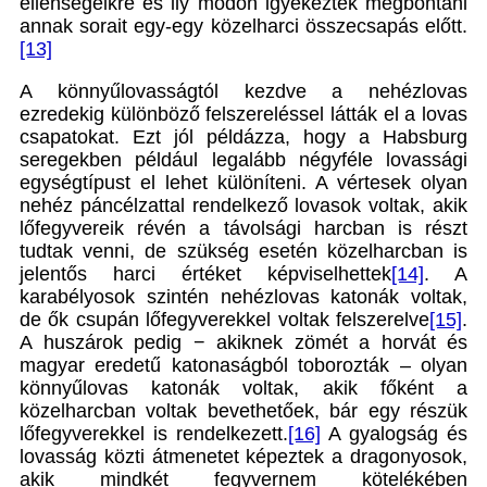
ellenségeikre és ily módon igyekeztek megbontani
annak sorait egy-egy közelharci összecsapás előtt.
[13]
A könnyűlovasságtól kezdve a nehézlovas
ezredekig különböző felszereléssel látták el a lovas
csapatokat. Ezt jól példázza, hogy a Habsburg
seregekben például legalább négyféle lovassági
egységtípust el lehet különíteni. A vértesek olyan
nehéz páncélzattal rendelkező lovasok voltak, akik
lőfegyvereik révén a távolsági harcban is részt
tudtak venni, de szükség esetén közelharcban is
jelentős harci értéket képviselhettek
[14]
. A
karabélyosok szintén nehézlovas katonák voltak,
de ők csupán lőfegyverekkel voltak felszerelve
[15]
.
A huszárok pedig − akiknek zömét a horvát és
magyar eredetű katonaságból toborozták – olyan
könnyűlovas katonák voltak, akik főként a
közelharcban voltak bevethetőek, bár egy részük
lőfegyverekkel is rendelkezett.
[16]
A gyalogság és
lovasság közti átmenetet képeztek a dragonyosok,
akik mindkét fegyvernem kötelékében