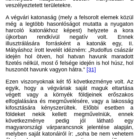
veszélyeztetett területekre.
A végvári katonaság (mely a felsorolt elemek közül
még a legtöbb hasonlóságot mutatta a nyugaton
harcoló katonákhoz képest) helyzete a kora
újkorban rendkívül negatív volt. Ennek
illusztrálására forrásként a katonák egy, II.
Mátyáshoz írott levelét idézném: „Rudolfus császár
idején hol ötven, hol hatvan havunk maradott
fizetés nélkül, most ő felsége idején is hol húsz, hol
huszonöt havunk vagyon hátra.”
[31]
Ezen viszonyoknak két fő következménye volt. Az
egyik, hogy a végváriak saját maguk eltartása
végett vagy a környék földjeinek erőszakos
elfoglalására és megművelésére, vagy a lakosság
kifosztására kényszerültek. Előbbi esetben a
földeket nekik kellett megművelniük, ennek
következménye pedig jól látható egy
magyarországi várparancsnok jelentése alapján,
melyben saját katonáiról ír: „soha be nem vehetem