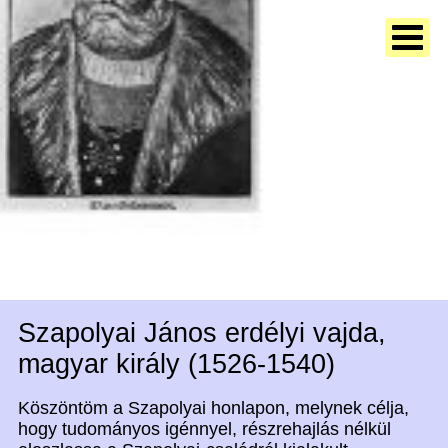
Szapolyai János erdélyi vajda,
magyar király (1526-1540)
Köszöntöm a Szapolyai honlapon, melynek célja,
hogy tudományos igénnyel, részrehajlás nélkül