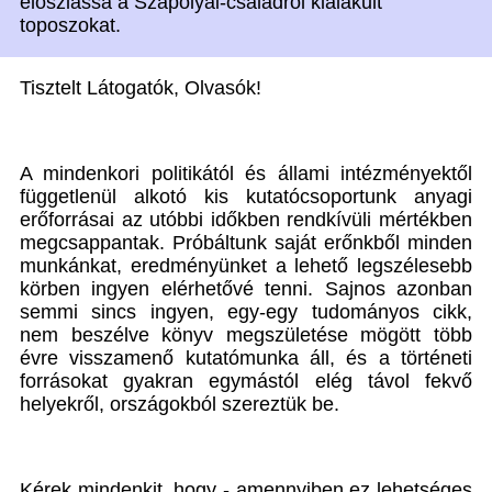
eloszlassa a Szapolyai-családról kialakult
toposzokat.
Tisztelt Látogatók, Olvasók!
A mindenkori politikától és állami intézményektől
függetlenül alkotó kis kutatócsoportunk anyagi
erőforrásai az utóbbi időkben rendkívüli mértékben
megcsappantak. Próbáltunk saját erőnkből minden
munkánkat, eredményünket a lehető legszélesebb
körben ingyen elérhetővé tenni. Sajnos azonban
semmi sincs ingyen, egy-egy tudományos cikk,
nem beszélve könyv megszületése mögött több
évre visszamenő kutatómunka áll, és a történeti
forrásokat gyakran egymástól elég távol fekvő
helyekről, országokból szereztük be.
Kérek mindenkit, hogy - amennyiben ez lehetséges