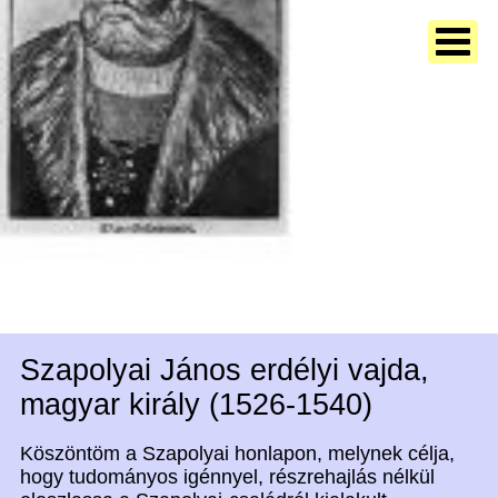
Szapolyai János erdélyi vajda,
magyar király (1526-1540)
Köszöntöm a Szapolyai honlapon, melynek célja,
hogy tudományos igénnyel, részrehajlás nélkül