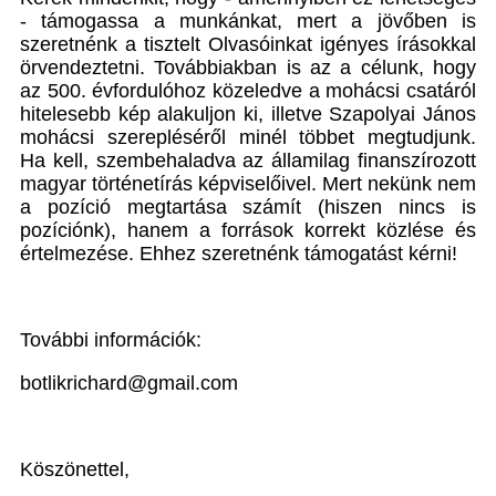
- támogassa a munkánkat, mert a jövőben is
szeretnénk a tisztelt Olvasóinkat igényes írásokkal
örvendeztetni. Továbbiakban is az a célunk, hogy
az 500. évfordulóhoz közeledve a mohácsi csatáról
hitelesebb kép alakuljon ki, illetve Szapolyai János
mohácsi szerepléséről minél többet megtudjunk.
Ha kell, szembehaladva az államilag finanszírozott
magyar történetírás képviselőivel. Mert nekünk nem
a pozíció megtartása számít (hiszen nincs is
pozíciónk), hanem a források korrekt közlése és
értelmezése. Ehhez szeretnénk támogatást kérni!
További információk:
botlikrichard@gmail.com
Köszönettel,