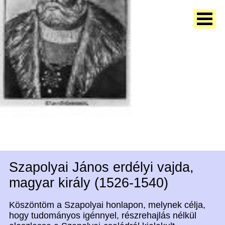
Szapolyai János erdélyi vajda,
magyar király (1526-1540)
Köszöntöm a Szapolyai honlapon, melynek célja,
hogy tudományos igénnyel, részrehajlás nélkül