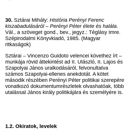
30.
Sztárai Mihály:
História Perényi Ferenc
kiszabadulásáról
– Perényi Péter élete és halála
.
Vál., a szöveget gond., bev., jegyz.: Téglásy Imre.
Szépirodalmi Könyvkiadó, 1985. (Magyar
ritkaságok)
Sztárai – Vincenzo Guidoto velencei követhez írt –
munkája rövid áttekintést ad II. Ulászló, II. Lajos és
Szapolyai János uralkodásáról, felvonultatva
számos Szapolyai-ellenes anekdotát. A kötet
második részében Perényi Péter politikai szerepére
vonatkozó dokumentumrészletek olvashatóak, több
utalással János király politikájára és személyére is.
1.2. Okiratok, levelek