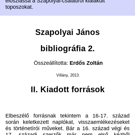
eloszlassa a Szapolyai-családról kialakult
toposzokat.
Szapolyai János
bibliográfia 2.
Összeállította:
Erdős Zoltán
Villány, 2013.
II. Kiadott források
Elbeszélő forrásnak tekintem a 16-17. század
során keletkezett naplókat, visszaemlékezéseket
és történetírói műveket. Bár a 16. század végi és
17. századi szerzők már nem első kézből