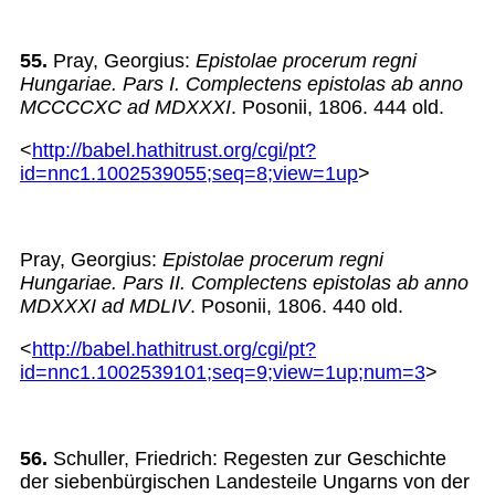
55.
Pray, Georgius:
Epistolae procerum regni
Hungariae. Pars I. Complectens epistolas ab anno
MCCCCXC ad MDXXXI
. Posonii, 1806. 444 old.
<
http://babel.hathitrust.org/cgi/pt?
id=nnc1.1002539055;seq=8;view=1up
>
Pray, Georgius:
Epistolae procerum regni
Hungariae. Pars II. Complectens epistolas ab anno
MDXXXI ad MDLIV
. Posonii, 1806. 440 old.
<
http://babel.hathitrust.org/cgi/pt?
id=nnc1.1002539101;seq=9;view=1up;num=3
>
56.
Schuller, Friedrich: Regesten zur Geschichte
der siebenbürgischen Landesteile Ungarns von der