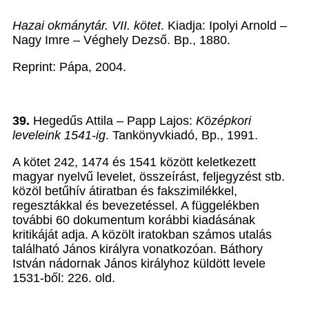
Hazai okmánytár. VII. kötet
. Kiadja: Ipolyi Arnold –
Nagy Imre – Véghely Dezső. Bp., 1880.
Reprint: Pápa, 2004.
39.
Hegedűs Attila – Papp Lajos:
Középkori
leveleink 1541-ig
. Tankönyvkiadó, Bp., 1991.
A kötet 242, 1474 és 1541 között keletkezett
magyar nyelvű levelet, összeírást, feljegyzést stb.
közöl betűhív átiratban és fakszimilékkel,
regesztákkal és bevezetéssel. A függelékben
további 60 dokumentum korábbi kiadásának
kritikáját adja. A közölt iratokban számos utalás
található János királyra vonatkozóan. Báthory
István nádornak János királyhoz küldött levele
1531-ből: 226. old.