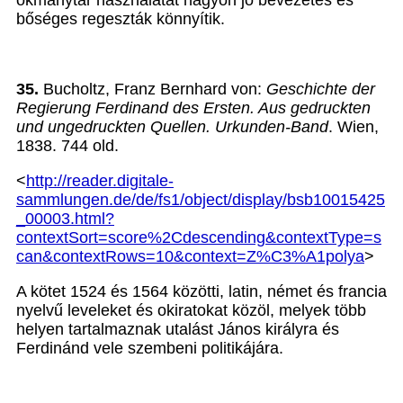
okmánytár használatát nagyon jó bevezetés és
bőséges regeszták könnyítik.
35.
Bucholtz, Franz Bernhard von:
Geschichte der
Regierung Ferdinand des Ersten. Aus gedruckten
und ungedruckten Quellen. Urkunden-Band
. Wien,
1838. 744 old.
<
http://reader.digitale-
sammlungen.de/de/fs1/object/display/bsb10015425
_00003.html?
contextSort=score%2Cdescending&contextType=s
can&contextRows=10&context=Z%C3%A1polya
>
A kötet 1524 és 1564 közötti, latin, német és francia
nyelvű leveleket és okiratokat közöl, melyek több
helyen tartalmaznak utalást János királyra és
Ferdinánd vele szembeni politikájára.