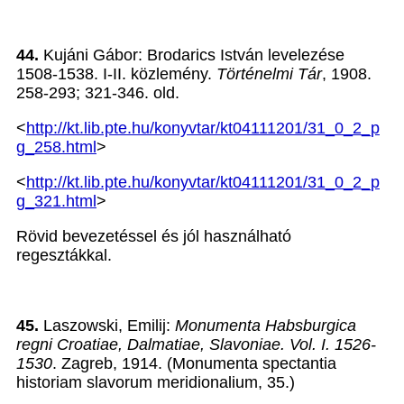
44.
Kujáni Gábor: Brodarics István levelezése
1508-1538. I-II. közlemény.
Történelmi Tár
, 1908.
258-293; 321-346. old.
<
http://kt.lib.pte.hu/konyvtar/kt04111201/31_0_2_p
g_258.html
>
<
http://kt.lib.pte.hu/konyvtar/kt04111201/31_0_2_p
g_321.html
>
Rövid bevezetéssel és jól használható
regesztákkal.
45.
Laszowski, Emilij:
Monumenta Habsburgica
regni Croatiae, Dalmatiae, Slavoniae. Vol. I. 1526-
1530
. Zagreb, 1914. (Monumenta spectantia
historiam slavorum meridionalium, 35.)