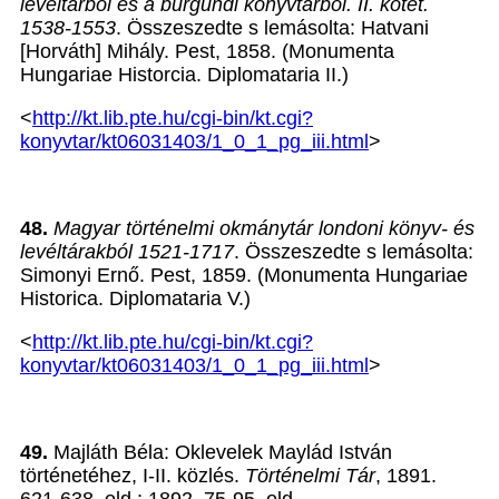
levéltárból és a burgundi könyvtárból. II. kötet.
1538-1553
. Összeszedte s lemásolta: Hatvani
[Horváth] Mihály. Pest, 1858. (Monumenta
Hungariae Historcia. Diplomataria II.)
<
http://kt.lib.pte.hu/cgi-bin/kt.cgi?
konyvtar/kt06031403/1_0_1_pg_iii.html
>
48.
Magyar történelmi okmánytár londoni könyv- és
levéltárakból 1521-1717
. Összeszedte s lemásolta:
Simonyi Ernő. Pest, 1859. (Monumenta Hungariae
Historica. Diplomataria V.)
<
http://kt.lib.pte.hu/cgi-bin/kt.cgi?
konyvtar/kt06031403/1_0_1_pg_iii.html
>
49.
Majláth Béla: Oklevelek Maylád István
történetéhez, I-II. közlés.
Történelmi Tár
, 1891.
621-638. old.; 1892. 75-95. old.