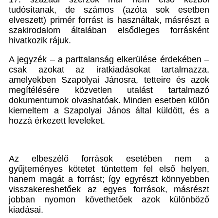
tudósítanak, de számos (azóta sok esetben
elveszett) primér forrást is használtak, másrészt a
szakirodalom általában elsődleges forrásként
hivatkozik rájuk.
A jegyzék – a parttalanság elkerülése érdekében –
csak azokat az iratkiadásokat tartalmazza,
amelyekben Szapolyai Jánosra, tetteire és azok
megítélésére közvetlen utalást tartalmazó
dokumentumok olvashatóak. Minden esetben külön
kiemeltem a Szapolyai János által küldött, és a
hozzá érkezett leveleket.
Az elbeszélő források esetében nem a
gyűjteményes kötetet tüntettem fel első helyen,
hanem magát a forrást; így egyrészt könnyebben
visszakereshetőek az egyes források, másrészt
jobban nyomon követhetőek azok különböző
kiadásai.