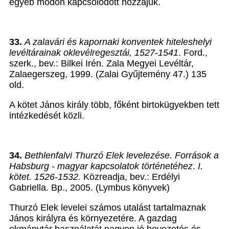
egyéb módon kapcsolódott hozzájuk.
33.
A zalavári és kapornaki konventek hiteleshelyi
levéltárainak oklevélregesztái, 1527-1541
. Ford.,
szerk., bev.: Bilkei Irén. Zala Megyei Levéltár,
Zalaegerszeg, 1999. (Zalai Gyűjtemény 47.) 135
old.
A kötet János király több, főként birtokügyekben tett
intézkedését közli.
34.
Bethlenfalvi Thurzó Elek levelezése. Források a
Habsburg - magyar kapcsolatok történetéhez
.
I.
kötet. 1526-1532.
Közreadja, bev.: Erdélyi
Gabriella. Bp., 2005. (Lymbus könyvek)
Thurzó Elek levelei számos utalást tartalmaznak
János királyra és környezetére. A gazdag