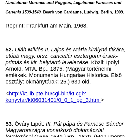
Nuntiaturen Morones und Poggios, Legationen Farneses und
Cervinis 1539-1540.
Bearb von Cardauns, Ludwig. Berlin, 1909.
Reprint: Frankfurt am Main, 1968.
52.
Oláh Miklós II. Lajos és Mária királyné titkára,
utóbb magy. orsz. cancellár esztergomi érsek-
primás és kir. helytartó levelezése
. Közli: Ipolyi
Arnold. MTA, Bp., 1875. (Magyar történelmi
emlékek. Monumenta Hungariae Historica. Első
osztály: okmánytárak; 25.) 639 old.
<
http://kt.lib.pte.hu/cgi-bin/kt.cgi?
konyvtar/kt06031401/0_0_1_pg_3.html
>
53.
Óváry Lipót:
III. Pál pápa és Farnese Sándor
Magyarországra vonatkozó diplomácziai
levelezései (1535-1549.)
Bp., 1879. (Monumenta