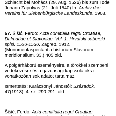
Schlacht bei Mohács (29. Aug. 1526) bis zum Tode
Johann Zapolyas (21. Juli 1540) In:
Archiv des
Vereins für Siebenbürgische Landeskunde
, 1908.
57.
Šišić, Ferdo:
Acta comitialia regni Croatiae,
Dalmatiae et Slavoniae. Vol. 1. Hrvatski saborski
spisi, 1526-1536
. Zagreb, 1912.
(Monumentaspectantia historiam Slavorum
meridionalium, 33.) 405 old.
A polgárháború eseményeire, a törökkel szembeni
védekezésre és a gazdasági kapcsolatokra
vonatkozóan sok adatot tartalmaz.
Ismertetés: Karácsonyi Jánostól:
Századok,
47(1913): 4. sz. 290.291. old.
Šišić, Ferdo:
Acta comitialia regni Croatiae,