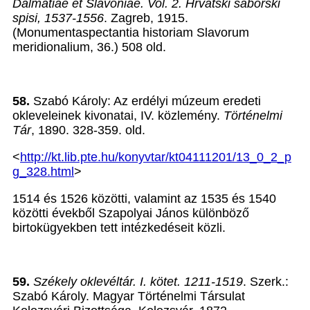
Dalmatiae et Slavoniae. Vol. 2. Hrvatski saborski
spisi, 1537-1556
. Zagreb, 1915.
(Monumentaspectantia historiam Slavorum
meridionalium, 36.) 508 old.
58.
Szabó Károly: Az erdélyi múzeum eredeti
okleveleinek kivonatai, IV. közlemény.
Történelmi
Tár
, 1890. 328-359. old.
<
http://kt.lib.pte.hu/konyvtar/kt04111201/13_0_2_p
g_328.html
>
1514 és 1526 közötti, valamint az 1535 és 1540
közötti évekből Szapolyai János különböző
birtokügyekben tett intézkedéseit közli.
59.
Székely oklevéltár. I. kötet. 1211-1519
. Szerk.:
Szabó Károly. Magyar Történelmi Társulat