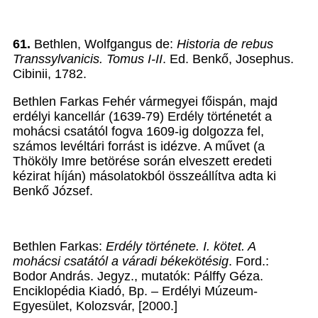
61.
Bethlen, Wolfgangus de:
Historia de rebus
Transsylvanicis. Tomus I-II
. Ed. Benkő, Josephus.
Cibinii, 1782.
Bethlen Farkas Fehér vármegyei főispán, majd
erdélyi kancellár (1639-79) Erdély történetét a
mohácsi csatától fogva 1609-ig dolgozza fel,
számos levéltári forrást is idézve. A művet (a
Thököly Imre betörése során elveszett eredeti
kézirat híján) másolatokból összeállítva adta ki
Benkő József.
Bethlen Farkas:
Erdély története. I. kötet. A
mohácsi csatától a váradi békekötésig
. Ford.:
Bodor András. Jegyz., mutatók: Pálffy Géza.
Enciklopédia Kiadó, Bp. – Erdélyi Múzeum-
Egyesület, Kolozsvár, [2000.]