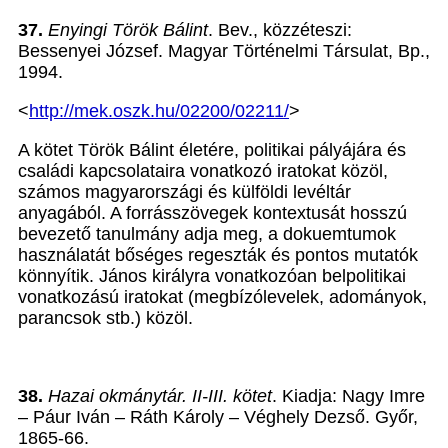
37.
Enyingi Török Bálint
. Bev., közzéteszi:
Bessenyei József. Magyar Történelmi Társulat, Bp.,
1994.
<
http://mek.oszk.hu/02200/02211/
>
A kötet Török Bálint életére, politikai pályájára és
családi kapcsolataira vonatkozó iratokat közöl,
számos magyarországi és külföldi levéltár
anyagából. A forrásszövegek kontextusát hosszú
bevezető tanulmány adja meg, a dokuemtumok
használatát bőséges regeszták és pontos mutatók
könnyítik. János királyra vonatkozóan belpolitikai
vonatkozású iratokat (megbízólevelek, adományok,
parancsok stb.) közöl.
38.
Hazai okmánytár. II-III. kötet
. Kiadja: Nagy Imre
– Páur Iván – Ráth Károly – Véghely Dezső. Győr,
1865-66.