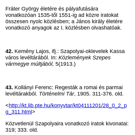
Fráter György életére és pályafutására
vonatkozóan 1535-től 1551-ig ad közre iratokat
összesen nyolc közlésben; a János király életére
vonatkozó anyagok az I. közlésben olvashatóak.
42.
Kemény Lajos, ifj.: Szapolyai-oklevelek Kassa
város levéltárából. In:
Közlemények Szepes
vármegye múltjából,
5(1913.)
43.
Kollányi Ferenc: Regesták a romai és parmai
levéltárakból.
Történelmi Tár
, 1905. 311-376. old.
<
http://kt.lib.pte.hu/konyvtar/kt04111201/28_0_2_p
g_311.html
>
Közvetlenül Szapolyaira vonatkozó iratok kivonatai:
319; 333. old.