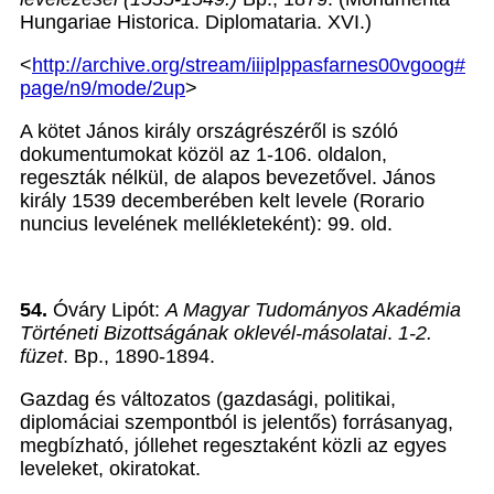
Hungariae Historica. Diplomataria. XVI.)
<
http://archive.org/stream/iiiplppasfarnes00vgoog#
page/n9/mode/2up
>
A kötet János király országrészéről is szóló
dokumentumokat közöl az 1-106. oldalon,
regeszták nélkül, de alapos bevezetővel. János
király 1539 decemberében kelt levele (Rorario
nuncius levelének mellékleteként): 99. old.
54.
Óváry Lipót:
A Magyar Tudományos Akadémia
Történeti Bizottságának oklevél-másolatai
.
1-2.
füzet
. Bp., 1890-1894.
Gazdag és változatos (gazdasági, politikai,
diplomáciai szempontból is jelentős) forrásanyag,
megbízható, jóllehet regesztaként közli az egyes
leveleket, okiratokat.