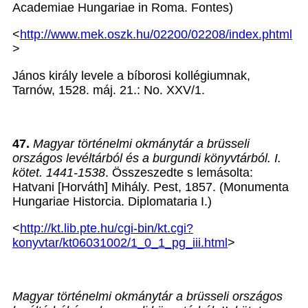
Academiae Hungariae in Roma. Fontes)
<
http://www.mek.oszk.hu/02200/02208/index.phtml
>
János király levele a bíborosi kollégiumnak,
Tarnów, 1528. máj. 21.: No. XXV/1.
47.
Magyar történelmi okmánytár a brüsseli
országos levéltárból és a burgundi könyvtárból. I.
kötet. 1441-1538
. Összeszedte s lemásolta:
Hatvani [Horváth] Mihály. Pest, 1857. (Monumenta
Hungariae Historcia. Diplomataria I.)
<
http://kt.lib.pte.hu/cgi-bin/kt.cgi?
konyvtar/kt06031002/1_0_1_pg_iii.html
>
Magyar történelmi okmánytár a brüsseli országos