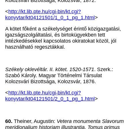
Kolozsvári Bizottsága, Kolozsvár, 1872.
<
http://kt.lib.pte.hu/cgi-bin/kt.cgi?
konyvtar/kt04121501/1_0_1_pg_1.html
>
A kötet főként a székelységet érintő közigazgatási,
igazságszolgáltatási, és birtokügyekben tett
intézkedésekkel kapcsolatos okiratokat közöl, jól
használható regesztákkal.
Székely oklevéltár. II. kötet. 1520-1571
. Szerk.:
Szabó Károly. Magyar Történelmi Társulat
Kolozsvári Bizottsága, Kolozsvár, 1876.
<
http://kt.lib.pte.hu/cgi-bin/kt.cgi?
konyvtar/kt04121501/2_0_1_pg_1.html
>
60.
Theiner, Augustin:
Vetera monumenta Slavorum
meridionalium historiam illustrantia. Tomus primus