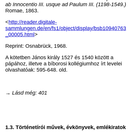
ab Innocentio III. usque ad Paulum III. (1198-1549.)
Romae, 1863.
<
http://reader.digitale-
sammlungen.de/en/fs1/object/display/bsb10940763
_00005.html
>
Reprint: Osnabrück, 1968.
A kötetben János király 1527 és 1540 között a
pápához, illetve a bíborosi kollégiumhoz írt levelei
olvashatóak: 595-648. old.
→ Lásd még: 401
1.3. Történetírói művek, évkönyvek, emlékiratok