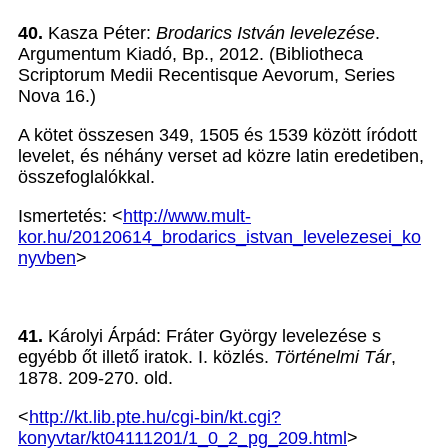
40.
Kasza Péter:
Brodarics István levelezése
.
Argumentum Kiadó, Bp., 2012. (Bibliotheca
Scriptorum Medii Recentisque Aevorum, Series
Nova 16.)
A kötet összesen 349, 1505 és 1539 között íródott
levelet, és néhány verset ad közre latin eredetiben,
összefoglalókkal.
Ismertetés: <
http://www.mult-
kor.hu/20120614_brodarics_istvan_levelezesei_ko
nyvben
>
41.
Károlyi Árpád: Fráter György levelezése s
egyébb őt illető iratok. I. közlés.
Történelmi Tár
,
1878. 209-270. old.
<
http://kt.lib.pte.hu/cgi-bin/kt.cgi?
konyvtar/kt04111201/1_0_2_pg_209.html
>