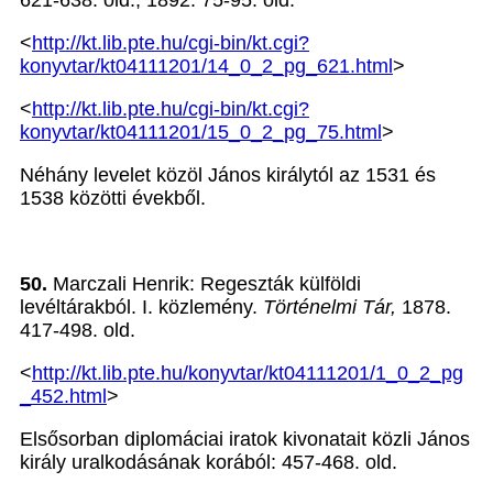
<
http://kt.lib.pte.hu/cgi-bin/kt.cgi?
konyvtar/kt04111201/14_0_2_pg_621.html
>
<
http://kt.lib.pte.hu/cgi-bin/kt.cgi?
konyvtar/kt04111201/15_0_2_pg_75.html
>
Néhány levelet közöl János királytól az 1531 és
1538 közötti évekből.
50.
Marczali Henrik: Regeszták külföldi
levéltárakból. I. közlemény.
Történelmi Tár,
1878.
417-498. old.
<
http://kt.lib.pte.hu/konyvtar/kt04111201/1_0_2_pg
_452.html
>
Elsősorban diplomáciai iratok kivonatait közli János
király uralkodásának korából: 457-468. old.