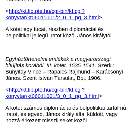
<
http://kt.lib.pte.hu/cgi-bin/kt.cgi?
konyvtar/kt06011001/2_0_1_pg_3.html
>
A kötet egy tucat, részben diplomáciai és
belpolitikai jellegű iratot közöl János királytól.
Egyháztörténelmi emlékek a magyarországi
hitújítás korából. III. kötet. 1535-1541
. Szerk.:
Bunyitay Vince – Rapaics Rajmund – Karácsonyi
János. Szent István Társulat, Bp., 1906.
<
http://kt.lib.pte.hu/cgi-bin/kt.cgi?
konyvtar/kt06011001/3_0_1_pg_3.html
>
A kötet számos diplomáciai és belpolitikai tartalmú
iratot, és egyéb, János király által küldött, vagy
hozzá érkezett missziliseket közöl.