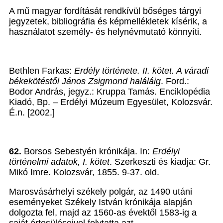
A mű magyar fordítását rendkívül bőséges tárgyi
jegyzetek, bibliográfia és képmellékletek kísérik, a
használatot személy- és helynévmutató könnyíti.
Bethlen Farkas:
Erdély története. II. kötet. A váradi
békekötéstől János Zsigmond haláláig
. Ford.:
Bodor András, jegyz.: Kruppa Tamás. Enciklopédia
Kiadó, Bp. – Erdélyi Múzeum Egyesület, Kolozsvár.
É.n. [2002.]
62.
Borsos Sebestyén krónikája. In:
Erdélyi
történelmi adatok, I. kötet
. Szerkeszti és kiadja: Gr.
Mikó Imre. Kolozsvár, 1855. 9-37. old.
Marosvásárhelyi székely polgár, az 1490 utáni
eseményeket Székely István krónikája alapján
dolgozta fel, majd az 1560-as évektől 1583-ig a
saját értesüléseivel folytatta azt.