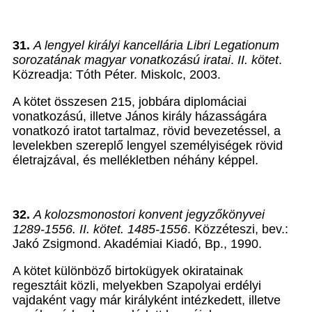
31.
A lengyel királyi kancellária Libri Legationum
sorozatának magyar vonatkozású iratai
.
II. kötet
.
Közreadja: Tóth Péter. Miskolc, 2003.
A kötet összesen 215, jobbára diplomáciai
vonatkozású, illetve János király házasságára
vonatkozó iratot tartalmaz, rövid bevezetéssel, a
levelekben szereplő lengyel személyiségek rövid
életrajzával, és mellékletben néhány képpel.
32.
A kolozsmonostori konvent jegyzőkönyvei
1289-1556. II. kötet. 1485-1556
. Közzéteszi, bev.:
Jakó Zsigmond. Akadémiai Kiadó, Bp., 1990.
A kötet különböző birtokügyek okiratainak
regesztáit közli, melyekben Szapolyai erdélyi
vajdaként vagy már királyként intézkedett, illetve