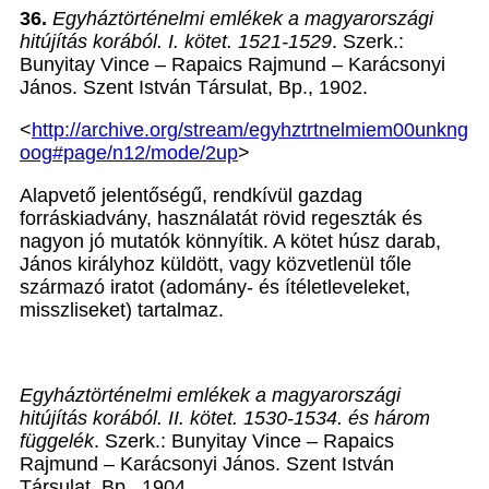
36.
Egyháztörténelmi emlékek a magyarországi
hitújítás korából. I. kötet. 1521-1529
. Szerk.:
Bunyitay Vince – Rapaics Rajmund – Karácsonyi
János. Szent István Társulat, Bp., 1902.
<
http://archive.org/stream/egyhztrtnelmiem00unkng
oog#page/n12/mode/2up
>
Alapvető jelentőségű, rendkívül gazdag
forráskiadvány, használatát rövid regeszták és
nagyon jó mutatók könnyítik. A kötet húsz darab,
János királyhoz küldött, vagy közvetlenül tőle
származó iratot (adomány- és ítéletleveleket,
misszliseket) tartalmaz.
Egyháztörténelmi emlékek a magyarországi
hitújítás korából. II. kötet. 1530-1534. és három
függelék
. Szerk.: Bunyitay Vince – Rapaics
Rajmund – Karácsonyi János. Szent István
Társulat, Bp., 1904.