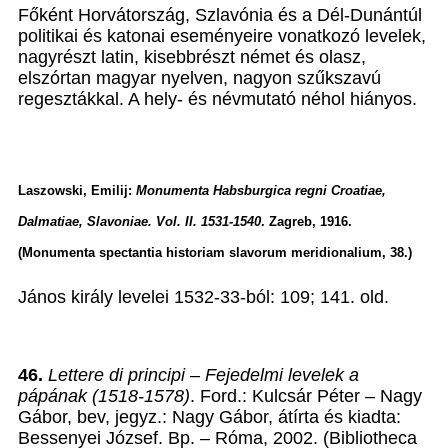
Főként Horvátország, Szlavónia és a Dél-Dunántúl
politikai és katonai eseményeire vonatkozó levelek,
nagyrészt latin, kisebbrészt német és olasz,
elszórtan magyar nyelven, nagyon szűkszavú
regesztákkal. A hely- és névmutató néhol hiányos.
Laszowski, Emilij:
Monumenta Habsburgica regni Croatiae,
Dalmatiae, Slavoniae. Vol. II. 1531-1540
. Zagreb, 1916.
(Monumenta spectantia historiam slavorum meridionalium, 38.)
János király levelei 1532-33-ból: 109; 141. old.
46.
Lettere di principi – Fejedelmi levelek a
pápának (1518-1578)
. Ford.: Kulcsár Péter – Nagy
Gábor, bev, jegyz.: Nagy Gábor, átírta és kiadta:
Bessenyei József. Bp. – Róma, 2002. (Bibliotheca