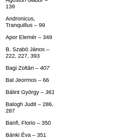
Ágoston Gábor –
139
Andronicus,
Tranquillus – 99
Apor Elemér – 349
B. Szabó János –
222, 227, 393
Bagi Zoltán –
407
Bal Jeormos – 66
Bálint György –
361
Balogh Judit – 286,
287
Banfi, Florio – 350
Bánki Éva – 351