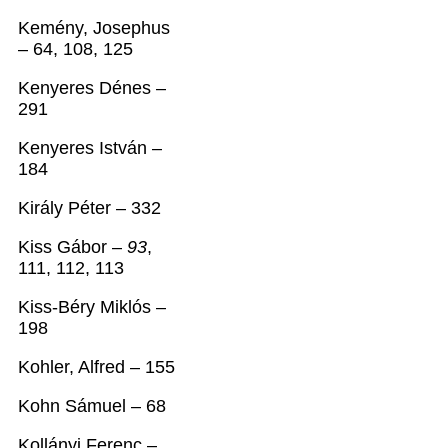
Kemény, Josephus
– 64, 108, 125
Kenyeres Dénes –
291
Kenyeres István –
184
Király Péter – 332
Kiss Gábor –
93
,
111, 112, 113
Kiss-Béry Miklós –
198
Kohler, Alfred – 155
Kohn Sámuel – 68
Kollányi Ferenc –