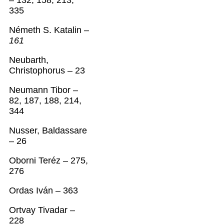
– 132, 158, 213,
335
Németh S. Katalin –
161
Neubarth,
Christophorus – 23
Neumann Tibor –
82, 187, 188, 214,
344
Nusser, Baldassare
– 26
Oborni Teréz – 275,
276
Ordas Iván – 363
Ortvay Tivadar –
228