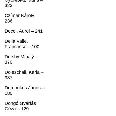
Cytowska, Maria –
323
Czímer Károly –
236
Decei, Aurel – 241
Della Valle,
Francesco – 100
Détshy Mihály –
370
Doleschall, Karla –
387
Domonkos János –
180
Dongó Gyárfás
Géza – 129