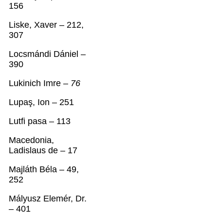
156
Liske, Xaver – 212,
307
Locsmándi Dániel –
390
Lukinich Imre –
76
Lupaş, Ion – 251
Lutfi pasa – 113
Macedonia,
Ladislaus de – 17
Majláth Béla – 49,
252
Mályusz Elemér, Dr.
– 401