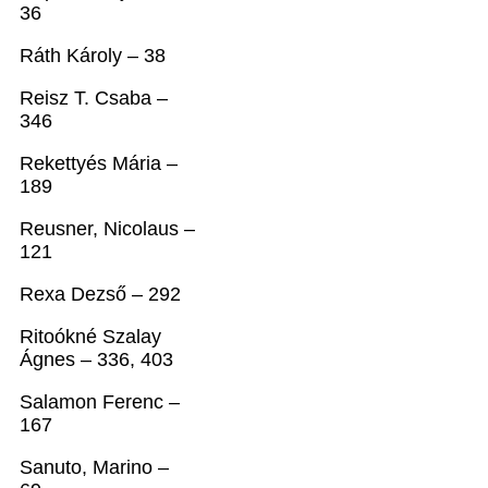
36
Ráth Károly – 38
Reisz T. Csaba –
346
Rekettyés Mária –
189
Reusner, Nicolaus –
121
Rexa Dezső – 292
Ritoókné Szalay
Ágnes – 336, 403
Salamon Ferenc –
167
Sanuto, Marino –