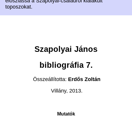
eloszlassa a Szapolyai-családról kialakult
toposzokat.
Szapolyai János
bibliográfia 7.
Összeállította:
Erdős Zoltán
Villány, 2013.
Mutatók