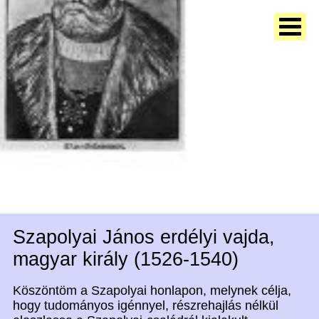
Szapolyai János erdélyi vajda,
magyar király (1526-1540)
Köszöntöm a Szapolyai honlapon, melynek célja,
hogy tudományos igénnyel, részrehajlás nélkül