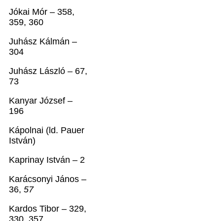
Jókai Mór – 358,
359, 360
Juhász Kálmán –
304
Juhász László – 67,
73
Kanyar József –
196
Kápolnai (ld. Pauer
István)
Kaprinay István – 2
Karácsonyi János –
36,
57
Kardos Tibor – 329,
330, 357