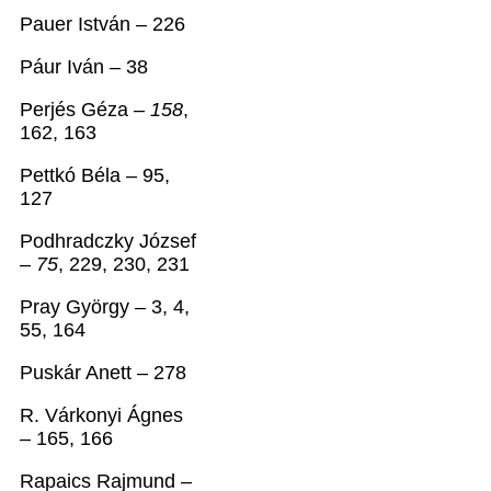
Pauer István – 226
Páur Iván – 38
Perjés Géza –
158
,
162, 163
Pettkó Béla – 95,
127
Podhradczky József
–
75
, 229, 230, 231
Pray György – 3, 4,
55, 164
Puskár Anett – 278
R. Várkonyi Ágnes
– 165, 166
Rapaics Rajmund –