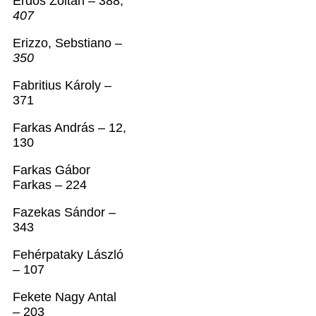
Erdős Zoltán – 388,
407
Erizzo, Sebstiano –
350
Fabritius Károly –
371
Farkas András – 12,
130
Farkas Gábor
Farkas – 224
Fazekas Sándor –
343
Fehérpataky László
– 107
Fekete Nagy Antal
– 203