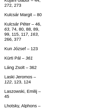
Kujáni Gábor – 44,
272, 273
Kulcsár Margit – 80
Kulcsár Péter – 46,
63
, 74, 80, 88, 89,
99, 115, 117,
163
,
266, 377
Kun József – 123
Kürti Pál –
361
Láng Zsolt – 362
Laski Jeromos –
122
, 123, 124
Laszowski, Emilij –
45
Lhotsky, Alphons –