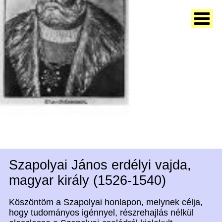
Szapolyai János erdélyi vajda,
magyar király (1526-1540)
Köszöntöm a Szapolyai honlapon, melynek célja,
hogy tudományos igénnyel, részrehajlás nélkül