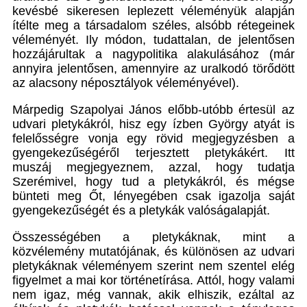
kevésbé sikeresen leplezett véleményük alapján
ítélte meg a társadalom széles, alsóbb rétegeinek
véleményét. Ily módon, tudattalan, de jelentősen
hozzájárultak a nagypolitika alakulásához (már
annyira jelentősen, amennyire az uralkodó törődött
az alacsony néposztályok véleményével).
Márpedig Szapolyai János előbb-utóbb értesül az
udvari pletykákról, hisz egy ízben György atyát is
felelősségre vonja egy rövid megjegyzésben a
gyengekezűségéről terjesztett pletykákért. Itt
muszáj megjegyeznem, azzal, hogy tudatja
Szerémivel, hogy tud a pletykákról, és mégse
bünteti meg Őt, lényegében csak igazolja saját
gyengekezűségét és a pletykák valóságalapját.
Összességében a pletykáknak, mint a
közvélemény mutatójának, és különösen az udvari
pletykáknak véleményem szerint nem szentel elég
figyelmet a mai kor történetírása. Attól, hogy valami
nem igaz, még vannak, akik elhiszik, ezáltal az