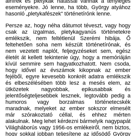
álhírek és pletykák hatással vannak a tényleges
eseményekre. Jó lenne, ha több, György atyához
hasonló „pletykafészek” történetírónk lenne.
Persze az, hogy néha dátumot téveszt, vagy hogy
csak az izgalmas, pletykagyanús történetekre
emlékszik, nem feltétlenül Szerémi hibája. Ő
feltehetően soha nem készült történetírónak, és
nem vezetett naplót, feljegyzéseket sem, egész
életét át kellett tekintenie úgy, hogy a memóriáján
kívül semmire sem hagyatkozhatott. Nem csoda,
hogy idővel az évszámok kikopnak az ember
fejéből, egyre kevesebb konkrét adatra emlékszik
és elbeszélésében több lesz a mesés elem, az
ütközetek nagyobbak, epikusabbak és
jelentőségteljesebbek lesznek, legtovább pedig a
humoros vagy borzalmas történetecskék
maradnak, melyeket az ember sokszor elmesélt
már szórakoztató céllal, és ehhez mérten
alakulnak. Meg lehet kérdezni bármelyik nagypapát
Világháborús vagy 1956-os emlékeiről, nem biztos,
hogy sokkal jobban teljesítene az idősödő György