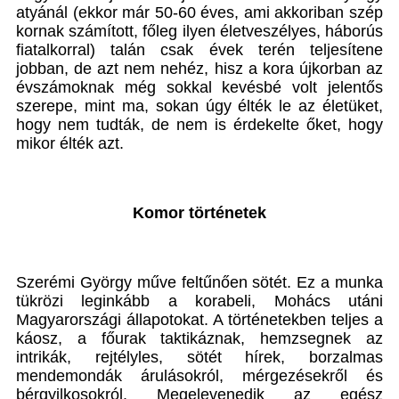
atyánál (ekkor már 50-60 éves, ami akkoriban szép
kornak számított, főleg ilyen életveszélyes, háborús
fiatalkorral) talán csak évek terén teljesítene
jobban, de azt nem nehéz, hisz a kora újkorban az
évszámoknak még sokkal kevésbé volt jelentős
szerepe, mint ma, sokan úgy élték le az életüket,
hogy nem tudták, de nem is érdekelte őket, hogy
mikor élték azt.
Komor történetek
Szerémi György műve feltűnően sötét. Ez a munka
tükrözi leginkább a korabeli, Mohács utáni
Magyarországi állapotokat. A történetekben teljes a
káosz, a főurak taktikáznak, hemzsegnek az
intrikák, rejtélyles, sötét hírek, borzalmas
mendemondák árulásokról, mérgezésekről és
bérgyilkosokról. Megelevenedik az egész