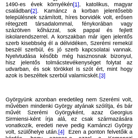
1490-es évek környékén
[1]
, katolikus, magyar
családban
[2]
. Kamáncz a korban jelentősebb
településnek számított, híres borvidék volt, erősen
rétegzett társadalommal, fénykorában vagy
százötven kőházzal, sok pappal és fejlett
iskolarendszerrel. A korszakban már igen jelentős
szerb kisebbség él a délvidéken, Szerémi remekül
beszél szerbül, és jó szerb kapcsolatai vannak.
Nyelvtudása később még hasznosnak bizonyul,
hisz jelentős tolmácstevékenységet folytat az
udvarban, és sok törökkel is szót ért, mint hogy
azok is beszéltek szerbül valamicskét.
[3]
Györgyünk azonban eredetileg nem Szerémi volt,
művében mindenki György atyának szólítja, és bár
művét Szerémi Györgyként, azaz Georgius
Sirmiensi-ként írja alá, ez csak származására
vonatkozik, eredeti neve pedig Kamánczi György
volt, szülőhelye után.
[4]
Ezen a ponton felvetőik a