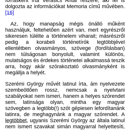
forrásként írta Verasics Antal részére, aki fel is
dolgozta az információkat Memoria című művében.
[16]
Az, hogy manapság mégis önálló műként
használjuk, feltehetően azért van, mert egyrészről
sikeresen túlélte a történelem viharait; másrészről
pedig a korabeli történetírók legtöbbjével
ellentétben olvasmányos, szövege (fordításban)
nem túlságosan bonyolult, valamint különös,
mulatságos és érdekes történetei alkalmassá teszik
arra, hogy akár szórakoztató olvasmányként is
megállja a helyét.
Szerémi György művét latinul írta, ám nyelvezete
szembeötlően rossz, nemcsak a nyelvtani
szabályokat nem ismeri, hanem a helyes szórendet
sem, latinsága olyan, mintha egy magyar
szövegben a legtöbb(!) szót gépiesen lefordítanánk
latinra, de meghagynánk a magyar szórendet. A
legtöbbet
, ugyanis Szerémi György az általa latinul
nem ismert szavakat simán magyarral helyettesíti,