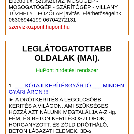
Electrolux, Szakszerviz. MOSÓGÉP -
MOSOGATÓGÉP - SZÁRÍTÓGÉP - VILLANY
TŰZHELY - FŐZŐLAP javitás. Elérhetőségeink
06308944199 06704272131
szervizkozpont.hupont.hu
LEGLÁTOGATOTTABB
OLDALAK (MAI).
HuPont hirdetési rendszer
1.
___ KÓTAJI KERÍTÉSGYÁRTÓ ___ MINDEN
GYÁRI ÁRON !!!
► A DRÓTKERITÉS A LEGOLCSÓBB
KERITÉS A VILÁGON. AMI SZÜKSÉGES
HOZZÁ AZT NÁLUNK MEGTALÁLJA A-Z -ig.
FÉM, ÉS BETON KERÍTÉSOSZLOPOK,
HORGANYZOTT, ÉS ZÖLD DRÓTHÁLÓ,
BETON LÁBAZATI ELEMEK, 3D-s