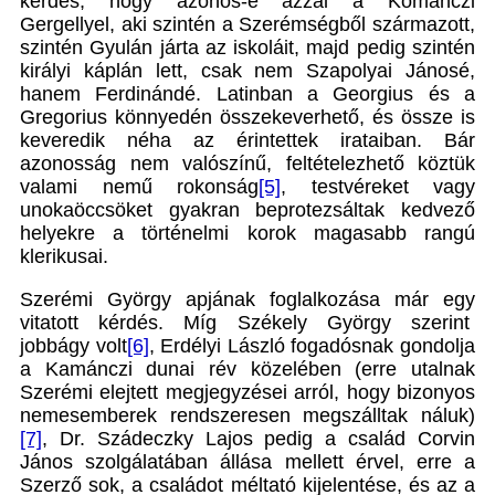
kérdés, hogy azonos-e azzal a Komanczi
Gergellyel, aki szintén a Szerémségből származott,
szintén Gyulán járta az iskoláit, majd pedig szintén
királyi káplán lett, csak nem Szapolyai Jánosé,
hanem Ferdinándé. Latinban a Georgius és a
Gregorius könnyedén összekeverhető, és össze is
keveredik néha az érintettek irataiban. Bár
azonosság nem valószínű, feltételezhető köztük
valami nemű rokonság
[5]
, testvéreket vagy
unokaöccsöket gyakran beprotezsáltak kedvező
helyekre a történelmi korok magasabb rangú
klerikusai.
Szerémi György apjának foglalkozása már egy
vitatott kérdés. Míg Székely György szerint
jobbágy volt
[6]
, Erdélyi László fogadósnak gondolja
a Kamánczi dunai rév közelében (erre utalnak
Szerémi elejtett megjegyzései arról, hogy bizonyos
nemesemberek rendszeresen megszálltak náluk)
[7]
, Dr. Szádeczky Lajos pedig a család Corvin
János szolgálatában állása mellett érvel, erre a
Szerző sok, a családot méltató kijelentése, és az a