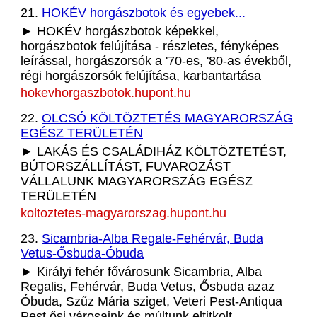
21.
HOKÉV horgászbotok és egyebek...
► HOKÉV horgászbotok képekkel,
horgászbotok felújítása - részletes, fényképes
leírással, horgászorsók a '70-es, '80-as évekből,
régi horgászorsók felújítása, karbantartása
hokevhorgaszbotok.hupont.hu
22.
OLCSÓ KÖLTÖZTETÉS MAGYARORSZÁG
EGÉSZ TERÜLETÉN
► LAKÁS ÉS CSALÁDIHÁZ KÖLTÖZTETÉST,
BÚTORSZÁLLÍTÁST, FUVAROZÁST
VÁLLALUNK MAGYARORSZÁG EGÉSZ
TERÜLETÉN
koltoztetes-magyarorszag.hupont.hu
23.
Sicambria-Alba Regale-Fehérvár, Buda
Vetus-Ősbuda-Óbuda
► Királyi fehér fővárosunk Sicambria, Alba
Regalis, Fehérvár, Buda Vetus, Ősbuda azaz
Óbuda, Szűz Mária sziget, Veteri Pest-Antiqua
Pest ősi városaink és múltunk eltitkolt