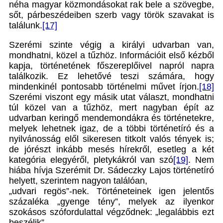
néha magyar közmondásokat rak bele a szövegbe,
sőt, párbeszédeiben szerb vagy török szavakat is
találunk.
[17]
Szerémi szinte végig a királyi udvarban van,
mondhatni, közel a tűzhöz. Információit első kézből
kapja, történetének főszereplőivel napról napra
találkozik. Ez lehetővé teszi számára, hogy
mindenkinél pontosabb történelmi művet írjon.
[18]
Szerémi viszont egy másik utat választ, mondhatni
túl közel van a tűzhöz, mert nagyban épít az
udvarban keringő mendemondákra és történetekre,
melyek lehetnek igaz, de a többi történetíró és a
nyilvánosság elől sikeresen titkolt valós tények is;
de jórészt inkább mesés hírekről, esetleg a két
kategória elegyéről, pletykákról van szó
[19]
. Nem
hiába hívja Szerémit Dr. Sádeczky Lajos történetíró
helyett, szerintem nagyon találóan,
„udvari regös”-nek. Történeteinek igen jelentős
százaléka „gyenge tény”, melyek az ilyenkor
szokásos szófordulattal végződnek: „legalábbis ezt
beszélik”.