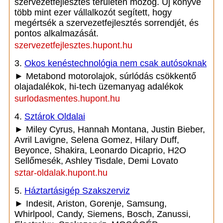
szervezetfejlesztés területén mozog. Új könyve
több mint ezer vállalkozót segített, hogy
megértsék a szervezetfejlesztés sorrendjét, és
pontos alkalmazását.
szervezetfejlesztes.hupont.hu
3.
Okos kenéstechnológia nem csak autósoknak
► Metabond motorolajok, súrlódás csökkentő
olajadalékok, hi-tech üzemanyag adalékok
surlodasmentes.hupont.hu
4.
Sztárok Oldalai
► Miley Cyrus, Hannah Montana, Justin Bieber,
Avril Lavigne, Selena Gomez, Hilary Duff,
Beyonce, Shakira, Leonardo Dicaprio, H2O
Sellőmesék, Ashley Tisdale, Demi Lovato
sztar-oldalak.hupont.hu
5.
Háztartásigép Szakszerviz
► Indesit, Ariston, Gorenje, Samsung,
Whirlpool, Candy, Siemens, Bosch, Zanussi,