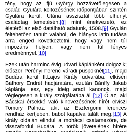
tény, hogy az ifjú György hozzávetőlegesen a
család Gyulára költözésének időpontjában szintén
Gyulára kerül. Utána asszisztál több elhunyt
családtag temetésén,
[8]
mint énekvezető, ez
életéről az első datálható adatunk, 1508.
[9]
Gyulán
feltehetően tanult valahol, de hiányos latin-tudása
arra enged következtetni, hogy vagy nem túl
impozáns helyen, vagy nem túl fényes
eredménnyel.
[10]
Ezek után harminc évig udvari káplánként dolgozik;
először Perényi Ferenc váradi püspöknél
[11]
, majd
Budára kerül II.Lajos Király udvarába, elkíséri
Báthory Endrét hadjáratára, ezután Bánffy Jakab
káplánja lesz, egy ideig aradi kanonok, majd
véglegesen a király szolgálatába áll.
[12]
Ő az, aki
Bácskai érsekké való kinevezésének hírét elviszi
Tomory Pálhoz, akit az Esztergomi ferences
rendház kertjében, babot kapálva talált meg.
[13]
A
király oldalán elindul a mohácsi csatamezőre, de
visszafordul Budára. A török jövetelének hírére