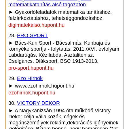
matematikatanítás alsó tagozaton
► Gyakorlófeladatok matematika tanításhoz,
felzárkóztatáshoz, tehetséggondozáshoz
digimatekalso.hupont.hu
28.
PRO-SPORT
► Bács-Kun Sport - Bácsalmás, Kunbaja és
környéke sportja - folytatás: 2011./XVI. évfolyam
Labdarúgás, Kézilabda, Asztalitenisz,
Cselgáncs, Diáksport, BSC 1913-2013.
pro-sport.hupont.hu
29.
Ezo Hírnök
► www.ezohirnok.hupont.hu
ezohirnok.hupont.hu
30.
VICTORY DEKOR
► A Nagykanizsán 1994 óta működő Victory
Dekor célja vállalkozók, cégek és
magánszemélyek reklám,dekorációs igényeinek
kielégítése. Bízom benne, hogy hamarosan Önt