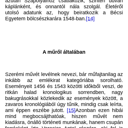
azután Szapolyaihoz csatlakozik, szintén udvari
káplánként, és onnantól nála szolgál. Életéről
utolsó adatunk az, hogy beiratkozik a Bécsi
Egyetem bölcsészkarára 1548-ban.
[14]
A műről általában
Szerémi művét levélnek nevezi, bár műfajtanilag az
inkább az emlékirat kategóriába sorolható.
Eseményeit 1456 és 1543 közötti időkből veszi, de
ritkán halad kronologikus sorrendben, nagy
bakugrásokkal közlekedik az események között, a
zavaros kronológiából úgy tűnik, mindig csak leírta,
ami éppen eszébe jutott.
[15]
Azonban ezen hibái
mind megbocsájthatóak, hiszen művét nem
kiadásra, önálló történeti munkának, hanem csupán