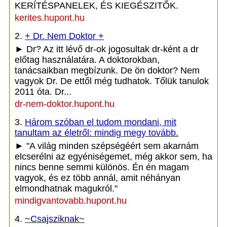
KERÍTÉSPANELEK, ÉS KIEGÉSZITŐK.
kerites.hupont.hu
2.
+ Dr. Nem Doktor +
► Dr? Az itt lévő dr-ok jogosultak dr-ként a dr
előtag használatára. A doktorokban,
tanácsaikban megbízunk. De ön doktor? Nem
vagyok Dr. De ettől még tudhatok. Tőlük tanulok
2011 óta. Dr...
dr-nem-doktor.hupont.hu
3.
Három szóban el tudom mondani, mit
tanultam az életről: mindig megy tovább.
► "A világ minden szépségéért sem akarnám
elcserélni az egyéniségemet, még akkor sem, ha
nincs benne semmi különös. Én én magam
vagyok, és ez több annál, amit néhányan
elmondhatnak magukról."
mindigvantovabb.hupont.hu
4.
~Csajsziknak~