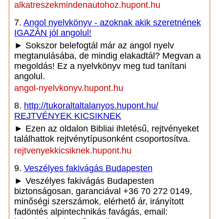
alkatreszekmindenautohoz.hupont.hu
7.
Angol nyelvkönyv - azoknak akik szeretnének
IGAZÁN jól angolul!
► Sokszor belefogtál már az angol nyelv
megtanulásába, de mindig elakadtál? Megvan a
megoldás! Ez a nyelvkönyv meg tud tanítani
angolul.
angol-nyelvkonyv.hupont.hu
8.
http://tukoraltaltalanyos.hupont.hu/
REJTVÉNYEK KICSIKNEK
► Ezen az oldalon Bibliai ihletésű, rejtvényeket
találhattok rejtvénytípusonként csoportosítva.
rejtvenyekkicsiknek.hupont.hu
9.
Veszélyes fakivágás Budapesten
► Veszélyes fakivágás Budapesten
biztonságosan, garanciával +36 70 272 0149,
minőségi szerszámok, elérhető ár, irányított
fadöntés alpintechnikás favágás, email: