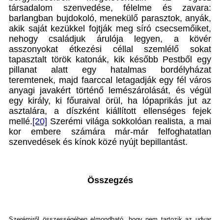
társadalom szenvedése, félelme és zavara:
barlangban bujdokoló, menekülő parasztok, anyák,
akik saját kezükkel fojtják meg síró csecsemőiket,
nehogy családjuk árulója legyen, a kövér
asszonyokat étkezési céllal szemlélő sokat
tapasztalt török katonák, kik később Pestből egy
pillanat alatt egy hatalmas bordélyházat
teremtenek, majd faarccal letagadják egy fél város
anyagi javakért történő lemészárolását, és végül
egy király, ki főuraival örül, ha lópaprikás jut az
asztalára, a díszként kiállított ellenséges fejek
mellé.
[20]
Szerémi világa sokkolóan realista, a mai
kor embere számára már-már felfoghatatlan
szenvedések és kínok közé nyújt bepillantást.
Összegzés
Szerémiről összességében elmondható, hogy nem tartozik az udvar