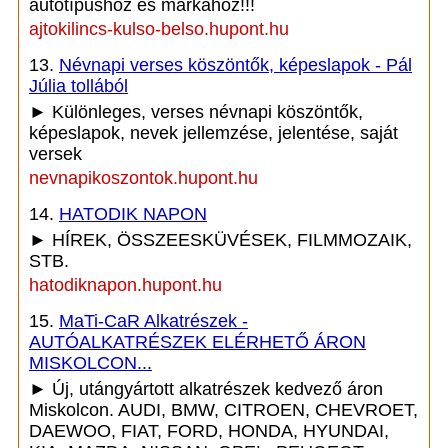
autótípushoz és márkához!!!
ajtokilincs-kulso-belso.hupont.hu
13.
Névnapi verses köszöntők, képeslapok - Pál
Júlia tollából
► Különleges, verses névnapi köszöntők,
képeslapok, nevek jellemzése, jelentése, saját
versek
nevnapikoszontok.hupont.hu
14.
HATODIK NAPON
► HÍREK, ÖSSZEESKÜVÉSEK, FILMMOZAIK,
STB.
hatodiknapon.hupont.hu
15.
MaTi-CaR Alkatrészek -
AUTÓALKATRÉSZEK ELÉRHETŐ ÁRON
MISKOLCON...
► Új, utángyártott alkatrészek kedvező áron
Miskolcon. AUDI, BMW, CITROEN, CHEVROET,
DAEWOO, FIAT, FORD, HONDA, HYUNDAI,