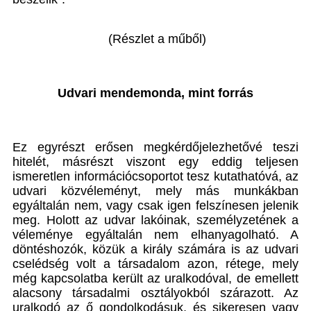
(Részlet a műből)
Udvari mendemonda, mint forrás
Ez egyrészt erősen megkérdőjelezhetővé teszi
hitelét, másrészt viszont egy eddig teljesen
ismeretlen információcsoportot tesz kutathatóvá, az
udvari közvéleményt, mely más munkákban
egyáltalán nem, vagy csak igen felszínesen jelenik
meg. Holott az udvar lakóinak, személyzetének a
véleménye egyáltalán nem elhanyagolható. A
döntéshozók, közük a király számára is az udvari
cselédség volt a társadalom azon, rétege, mely
még kapcsolatba került az uralkodóval, de emellett
alacsony társadalmi osztályokból szárazott. Az
uralkodó az ő gondolkodásuk, és sikeresen vagy