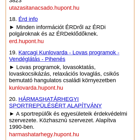
3823
utazasitanacsado.hupont.hu
18.
Érd info
► Minden információt ÉRDről az ÉRDi
polgároknak és az ÉRDeklődőknek.
erd.hupont.hu
19.
Karcagi Kunlovarda - Lovas programok -
Vendéglátás - Pihenés
► Lovas programok, lovasoktatás,
lovaskocsikázás, relaxációs lovaglás, csikós
bemutató hangulatos családi környezetben
kunlovarda.hupont.hu
20.
HÁRMASHATÁRHEGYI
SPORTREPÜLÉSÉRT ALAPÍTVÁNY
► A sportrepülők és egyesületeik érdekvédelmi
szervezete. Közhasznú szervezet. Alapítva
1990-ben.
harmashatarhegy.hupont.hu