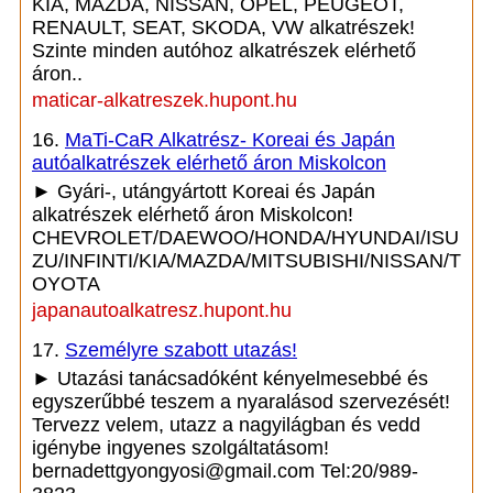
KIA, MAZDA, NISSAN, OPEL, PEUGEOT,
RENAULT, SEAT, SKODA, VW alkatrészek!
Szinte minden autóhoz alkatrészek elérhető
áron..
maticar-alkatreszek.hupont.hu
16.
MaTi-CaR Alkatrész- Koreai és Japán
autóalkatrészek elérhető áron Miskolcon
► Gyári-, utángyártott Koreai és Japán
alkatrészek elérhető áron Miskolcon!
CHEVROLET/DAEWOO/HONDA/HYUNDAI/ISU
ZU/INFINTI/KIA/MAZDA/MITSUBISHI/NISSAN/T
OYOTA
japanautoalkatresz.hupont.hu
17.
Személyre szabott utazás!
► Utazási tanácsadóként kényelmesebbé és
egyszerűbbé teszem a nyaralásod szervezését!
Tervezz velem, utazz a nagyilágban és vedd
igénybe ingyenes szolgáltatásom!
bernadettgyongyosi@gmail.com Tel:20/989-