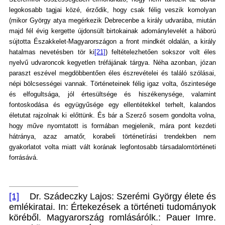
legokosabb tagjai közé, érződik, hogy csak félig veszik komolyan
(mikor György atya megérkezik Debrecenbe a király udvarába, miután
majd fél évig kergette újdonsült birtokainak adománylevelét a háború
sújtotta Északkelet-Magyarországon a front mindkét oldalán, a király
hatalmas nevetésben tör ki
[21]
) feltételezhetően sokszor volt éles
nyelvű udvaroncok kegyetlen tréfájának tárgya. Néha azonban, józan
paraszt eszével megdöbbentően éles észrevételei és találó szólásai,
népi bölcsességei vannak. Történeteinek félig igaz volta, őszintesége
és elfogultsága, jól értesültsége és hiszékenysége, valamint
fontoskodása és együgyűsége egy ellentétekkel terhelt, kalandos
életutat rajzolnak ki előttünk. És bár a Szerző sosem gondolta volna,
hogy műve nyomtatott is formában megjelenik, mára pont kezdeti
hátránya, azaz amatőr, korabeli történetírási trendekben nem
gyakorlatot volta miatt vált korának legfontosabb társadalomtörténeti
forrásává.
[1]
Dr. Szádeczky Lajos: Szerémi György élete és
emlékiratai. In: Értekezések a történeti tudományok
köréből. Magyarország romlásárólk.: Pauer Imre.