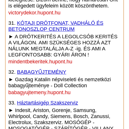
is elégedett ügyfeleim között köszönthetem.
victorydekor.hupont.hu
31.
KÓTAJI DRÓTFONAT, VADHÁLÓ ÉS
BETONOSZLOP CENTRUM
► A DRÓTKERITÉS A LEGOLCSÓB KERITÉS
A VILÁGON. AMI SZÜKSÉGES HOZZÁ AZT
NÁLUNK MEGTALÁLJA A-Z -ig. ÉS AMI A
LEGFONTOSABB: GYÁRI ÁRON !
mindentbekeritek.hupont.hu
32.
BABAGYŰJTEMÉNY
► Gazdag Katalin népviseleti és nemzetközi
babagyűjteménye - Doll Collection
babagyujtemeny.hupont.hu
33.
Háztartásigép Szakszerviz
► Indesit, Ariston, Gorenje, Samsung,
Whirlpool, Candy, Siemens, Bosch, Zanussi,
Electrolux, Szakszerviz. MOSÓGÉP -
MOSOGATÓGÉP - SZÁRÍTÓGÉP - VILLANY