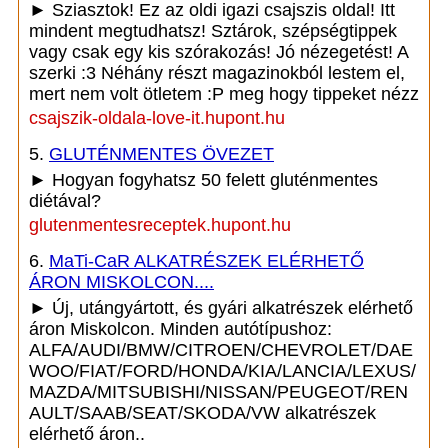
► Sziasztok! Ez az oldi igazi csajszis oldal! Itt
mindent megtudhatsz! Sztárok, szépségtippek
vagy csak egy kis szórakozás! Jó nézegetést! A
szerki :3 Néhány részt magazinokból lestem el,
mert nem volt ötletem :P meg hogy tippeket nézz
csajszik-oldala-love-it.hupont.hu
5.
GLUTÉNMENTES ÖVEZET
► Hogyan fogyhatsz 50 felett gluténmentes
diétával?
glutenmentesreceptek.hupont.hu
6.
MaTi-CaR ALKATRÉSZEK ELÉRHETŐ
ÁRON MISKOLCON....
► Új, utángyártott, és gyári alkatrészek elérhető
áron Miskolcon. Minden autótípushoz:
ALFA/AUDI/BMW/CITROEN/CHEVROLET/DAE
WOO/FIAT/FORD/HONDA/KIA/LANCIA/LEXUS/
MAZDA/MITSUBISHI/NISSAN/PEUGEOT/REN
AULT/SAAB/SEAT/SKODA/VW alkatrészek
elérhető áron..