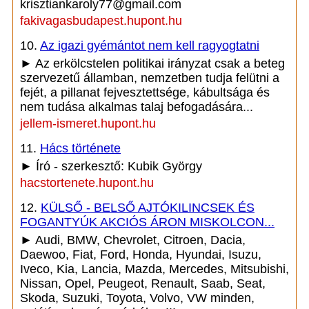
krisztiankaroly77@gmail.com
fakivagasbudapest.hupont.hu
10.
Az igazi gyémántot nem kell ragyogtatni
► Az erkölcstelen politikai irányzat csak a beteg
szervezetű államban, nemzetben tudja felütni a
fejét, a pillanat fejvesztettsége, kábultsága és
nem tudása alkalmas talaj befogadására...
jellem-ismeret.hupont.hu
11.
Hács története
► Író - szerkesztő: Kubik György
hacstortenete.hupont.hu
12.
KÜLSŐ - BELSŐ AJTÓKILINCSEK ÉS
FOGANTYÚK AKCIÓS ÁRON MISKOLCON...
► Audi, BMW, Chevrolet, Citroen, Dacia,
Daewoo, Fiat, Ford, Honda, Hyundai, Isuzu,
Iveco, Kia, Lancia, Mazda, Mercedes, Mitsubishi,
Nissan, Opel, Peugeot, Renault, Saab, Seat,
Skoda, Suzuki, Toyota, Volvo, VW minden,