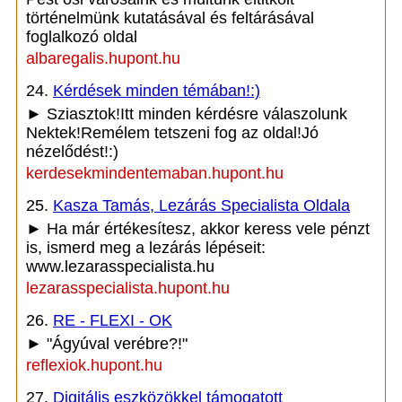
történelmünk kutatásával és feltárásával
foglalkozó oldal
albaregalis.hupont.hu
24.
Kérdések minden témában!:)
► Sziasztok!Itt minden kérdésre válaszolunk
Nektek!Remélem tetszeni fog az oldal!Jó
nézelődést!:)
kerdesekmindentemaban.hupont.hu
25.
Kasza Tamás, Lezárás Specialista Oldala
► Ha már értékesítesz, akkor keress vele pénzt
is, ismerd meg a lezárás lépéseit:
www.lezarasspecialista.hu
lezarasspecialista.hupont.hu
26.
RE - FLEXI - OK
► "Ágyúval verébre?!"
reflexiok.hupont.hu
27.
Digitális eszközökkel támogatott