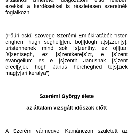
általános ismerete, dolgozatom első felében
ezekkel a kérdésekkel is részletesen szeretnék
foglalkozni.
(Főúri eskü szövege Szerémi Emlékiratából: "Isten
enghem hugh seghel[j]en, bo[l]dogh a[s]zzon[y],
uristennenek mind sok [s]zenthy, ez o[l]tari
[s]zentsegh, ez [s]zentkere[s]zt, e [s]zent
evangelium es e [s]zenth Janusnak [s]zent
erecl[y]ei, hogh Janus hercheghed te[s]ziek
mag[y]ari keralya")
Szerémi György élete
az általam vizsgált időszak előtt
A Szerém vármegyei Kamánczon született az