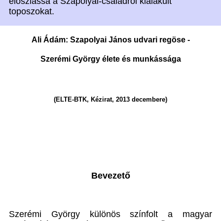
eloszlassa a Szapolyai-családról kialakult
toposzokat.
Ali Ádám: Szapolyai János udvari regöse -
Szerémi György élete és munkássága
(ELTE-BTK, Kézirat, 2013 decembere)
Bevezető
Szerémi György különös színfolt a magyar