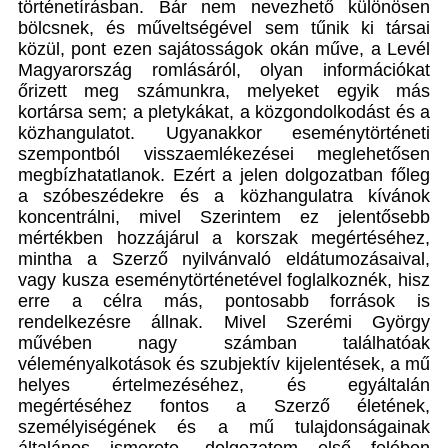
történetírásban. Bár nem nevezhető különösen
bölcsnek, és műveltségével sem tűnik ki társai
közül, pont ezen sajátosságok okán műve, a Levél
Magyarország romlásáról, olyan információkat
őrizett meg számunkra, melyeket egyik más
kortársa sem; a pletykákat, a közgondolkodást és a
közhangulatot. Ugyanakkor eseménytörténeti
szempontból visszaemlékezései meglehetősen
megbízhatatlanok. Ezért a jelen dolgozatban főleg
a szóbeszédekre és a közhangulatra kívánok
koncentrálni, mivel Szerintem ez jelentősebb
mértékben hozzájárul a korszak megértéséhez,
mintha a Szerző nyilvánvaló eldátumozásaival,
vagy kusza eseménytörténetével foglalkoznék, hisz
erre a célra más, pontosabb források is
rendelkezésre állnak. Mivel Szerémi György
művében nagy számban találhatóak
véleményalkotások és szubjektív kijelentések, a mű
helyes értelmezéséhez, és egyáltalán
megértéséhez fontos a Szerző életének,
személyiségének és a mű tulajdonságainak