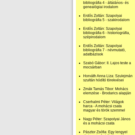
bibliográfia 4 - általános- és
genealógiai irodalom
Erdős Zoltán: Szapolyai
bibliográfia 5 - szakirodalom
Erdős Zoltán: Szapolyai
bibliográfia 6 - historiográfia,
szépirodalom
Erdős Zoltán: Szapolyai
bibliográfia 7 - névmutató,
adatbázisok
Szabó Gábor: II. Lajos teste a
mocsárban
Horváth Anna Liza: Szulejmán
szultán hódító törekvései
Zmák Tamás Tibor: Mohács
elemzése - Brodarics alapján
Cserhalmi Péter: Világok
harca - A mohácsi csata
magyar és török szemmel
Nagy Péter: Szapolyai János
és a mohácsi csata
Pásztor Zsófia: Egy lengyel