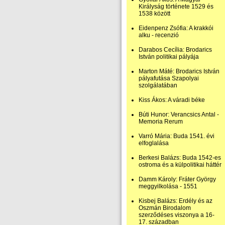
Királyság története 1529 és
1538 között
Eidenpenz Zsófia: A krakkói
alku - recenzió
Darabos Cecília: Brodarics
István politikai pályája
Marton Máté: Brodarics István
pályafutása Szapolyai
szolgálatában
Kiss Ákos: A váradi béke
Búti Hunor: Verancsics Antal -
Memoria Rerum
Varró Mária: Buda 1541. évi
elfoglalása
Berkesi Balázs: Buda 1542-es
ostroma és a külpolitikai háttér
Damm Károly: Fráter György
meggyilkolása - 1551
Kisbej Balázs: Erdély és az
Oszmán Birodalom
szerződéses viszonya a 16-
17. században