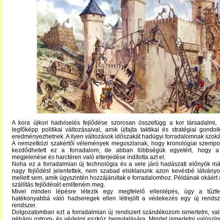
A kora újkori hadviselés fejlődése szorosan összefügg a kor társadalmi,
legfőképp politikai változásaival, amik újfajta taktikai és stratégiai gond
eredményezhetnek. A ilyen változások időszakát hadügyi forradalomnak szoká
A nemzetközi szakértői vélemények megoszlanak, hogy kronológiai szempon
kezdődhetett ez a forradalom; de abban többségük egyetért, hogy a 
megjelenése és harctéren való elterjedése indította azt el.
Noha ez a forradalmian új technológia és a vele járó hadászati előnyök 
nagy fejlődést jelentettek, nem szabad elsiklanunk azon kevésbé látványo
mellett sem, amik úgyszintén hozzájárultak e forradalomhoz. Példának okáért a
szállítás fejlődését említeném meg.
Mivel minden lépésre létezik egy megfelelő ellenlépés, úgy a tűzfe
hatékonyabbá váló hadseregek ellen létrejött a védekezés egy új rendsz
rendszer.
Dolgozatomban ezt a forradalmian új rendszert szándékozom ismertetni, val
néhány ostrom- és védelmi eszköz bemutatására. Mindet ismertetni valószí