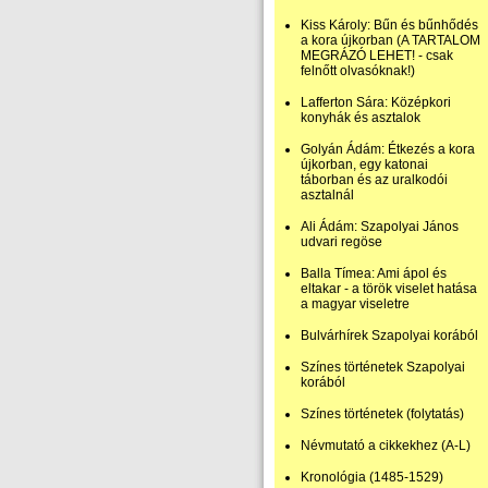
Kiss Károly: Bűn és bűnhődés
a kora újkorban (A TARTALOM
MEGRÁZÓ LEHET! - csak
felnőtt olvasóknak!)
Lafferton Sára: Középkori
konyhák és asztalok
Golyán Ádám: Étkezés a kora
újkorban, egy katonai
táborban és az uralkodói
asztalnál
Ali Ádám: Szapolyai János
udvari regöse
Balla Tímea: Ami ápol és
eltakar - a török viselet hatása
a magyar viseletre
Bulvárhírek Szapolyai korából
Színes történetek Szapolyai
korából
Színes történetek (folytatás)
Névmutató a cikkekhez (A-L)
Kronológia (1485-1529)