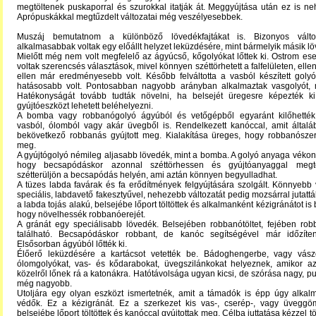
megtöltenek puskaporral és szurokkal itatják át. Meggyújtása után ez is ne
Aprópuskákkal megtűzdelt változatai még veszélyesebbek.
Muszáj bemutatnom a különböző lövedékfajtákat is. Bizonyos válto
alkalmasabbak voltak egy előállt helyzet leküzdésére, mint bármelyik másik l
Mielőtt még nem volt megfelelő az ágyúcső, kőgolyókat lőttek ki. Ostrom e
voltak szerencsés választások, mivel könnyen széttörhetett a falfelületen, ell
ellen már eredményesebb volt. Később felváltotta a vasból készített goly
hatásosabb volt. Pontosabban nagyobb arányban alkalmaztak vasgolyót, m
Hatékonyságát tovább tudták növelni, ha belsejét üregesre képezték ki.
gyújtóeszközt lehetett beléhelyezni.
A bomba vagy robbanógolyó ágyúból és vetőgépből egyaránt kilőhették.
vasból, ólomból vagy akár üvegből is. Rendelkezett kanóccal, amit által
bekövetkező robbanás gyújtott meg. Kialakítása üreges, hogy robbanószerr
meg.
A gyújtógolyó némileg aljasabb lövedék, mint a bomba. A golyó anyaga vékon
hogy becsapódáskor azonnal széttörhessen és gyújtóanyaggal megtöl
szétterüljön a becsapódás helyén, ami aztán könnyen begyulladhat.
A tüzes labda favárak és fa erődítmények felgyújtására szolgált. Könnyebb 
speciális, labdavető fakesztyűvel, nehezebb változatát pedig mozsárral jutatt
a labda tojás alakú, belsejébe lőport töltöttek és alkalmanként kézigránátot is
hogy növelhessék robbanóerejét.
A gránát egy speciálisabb lövedék. Belsejében robbanótöltet, fejében rob
található. Becsapódáskor robbant, de kanóc segítségével már időzíteni
Elsősorban ágyúból lőtték ki.
Élőerő leküzdésére a kartácsot vetették be. Bádoghengerbe, vagy vász
ólomgolyókat, vas- és kődarabokat, üvegszilánkokat helyeznek, amikor az
közelről lőnek rá a katonákra. Hatótávolsága ugyan kicsi, de szórása nagy, pu
még nagyobb.
Utoljára egy olyan eszközt ismertetnék, amit a támadók is épp úgy alkalm
védők. Ez a kézigránát. Ez a szerkezet kis vas-, cserép-, vagy üvegg
belsejébe lőport töltöttek és kanóccal gyújtottak meg. Célba juttatása kézzel tö