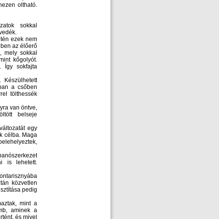
hezen oltható.
zatok sokkal
övedék.
setén ezek nem
enben az élőerő
ó, mely sokkal
int kőgolyót.
 Így sokfajta
 Készülhetett
ában a csőben
el tölthessék
yra van öntve,
tött belseje
változatát egy
ák célba. Maga
 belehelyeztek,
banószerkezet
 is lehetett.
ontarisznyába
tán közvetlen
sztítása pedig
aztak, mint a
ömb, aminek a
rtént, és mivel