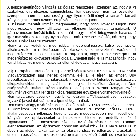
A legszembetűnőbb változás az óolasz rendszerrel szemben az, hogy a vá
szabályos elrendezésű, szimmetrikus. Természetesen nem az esztétika 
szerepet, hanem a hasznosság: egy ilyen erődítményt a támadó támad
irányból, mindenhol azonos erejű védelem fog fogadni.
A bástyák méretét immár megnövelték, hogy több löveget tudjon befog
megerősítették, hogy állhassa az ellenség koncentrált támadásait. 
párhuzamosan lerövidítették a kurtinát, hogy a kézi lőfegyverek hatásos 
igazíthassák azokat. Egy ilyen célpont már kevésbé csábító; hát még hogy
fedezi a kérdéses falszakaszt.
Hogy a vár védelmét még jobban megerősíthessék, külső védműveke
alkalmaznak, mint korábban. A klasszikusnak nevezhető várárkon k
megemlíteném a fedett utakat, a pajzsgátat, vagy a contrascarpa-t, 
megerősített és kikövezett külső oldala. Emellett még fel is magasították, hog
várfal lábát, így megnehezítve az ellenfél dolgát a megcélzásában.
Míg Európában kronológiailag könnyű végigkövetni az olasz rendszer válto
Magyarországon már nehéz dilemma elé áll e téren az ember. Ugy
próbálkozások, hogy meghatározzák a várépítészetek különböző szakaszait,
elképzelésekben mindig találhattunk logikai buktatókat. Jómagam Do
elképzelését találom kézenfekvőnek. Álláspontja szerint Magyarorszá
körülmények miatt a rendszer két alrendszere egyszerre volt megfigyelhető.
Nem tartja szerencsésnek, hogy fel kell osztani a XVI. század ezen időszakát
úgy az ő javaslatai számomra igen elfogadhatóak.
Domokos György a várépítészet első időszakát az 1548-1555 közötti intervall
a Komáromi vár megtervezése és elkészülte közötti időszak. Erre 
általánosságban jellemző, hogy a várak megépítésében nem figyelhető
irányítás. Az építkezéseket a birtokosok, földesurak rendelik el és fi
Ugyanakkor itáliai mestereket hívatnak az építkezéshez, hiszen komoly
elengedhetetlen. Az építkezést gondosan előkészítik és a kivitelezés is 
ebben az időben alkalmaznak az olasz rendszerre jellemző eljárásokat. Itt
emelni a bástyákat, amiknek többsége már most kőből épült, és a vár legvesz