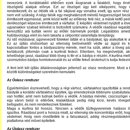
nevezünk. A korábbiaktól eltérően ezek kiugranak a falakból, hogy érv
ötszögletű alakjuk előnye. Ezt az ötszöget úgy kell elképzelni, hogy n
rendelkezett, és az ötödik sík a fal síkjával egy vonalba esett, így azon rés
nem volt szükség. A négy falsík egy meghatározott méretű hegyesszöget bezá
érintkezett egymással, amik közül kettő az előterep felé néz, a másik kettő ped
derékszöget képezve érintkezett a várfallal. E kiépítés védelmet nyújtott a lö
ugyanakkor szabad kilövést is biztosított számukra. A védők ráadásul legaláb
kereszttűz alá tudták venni az előtér bármelyik pontját. Legalábbis ame
hatótávolsága elért és nem takarta a célpontot valamifajta tereptárgy.
Az idő múlásával, úgynevezett fülekkel látták el a bástyákat, így alakultak ki 
Ez az újítás elsősorban az ellenség belövéseitől védte az ágyút és ke
kapcsolatban fontos a bástyaszárny mérete, mert ha szűk, akkor a löveg pá
korlátozott, jóformán csak a kurtinát fedezi. Ellenben, ha megnöveljük, ak
lehetősége javul, ráadásul több löveg is fér el a bástya e részén. A kurtina mel
szomszédos bástya homlokvonalát és az előtte fekvő árokrészt is tudja fedezni
A fent leírt két újítás általánosságban jellemző az olasz rendszerre. Most a 
közötti különbségeket szeretném bemutatni.
Az Óolasz rendszer
Egyértelműen észrevehető, hogy a régi várhoz, várfalakhoz igazították a rend
bástyák a korábbi várfalakhoz épültek, így elrendezésük többnyire szabálytal
van holttér, amit nem tudnak belőni a védők. A bástya méretei, csúcsszögei
egy váron belül is eltérőek, kialakításuk pedig még kicsi, kevés lövege
befogadni, és nem rendelkeznek fülekkel.
Maga a kurtina túl hosszú. Nincsen a védők tűzfegyvereinek hatásos l
igazítva. Ráadásul pont a hossza miatt, az ellenség ide koncentrálja erőit, ho
védelmet. Amíg nem rövidítették le a falszakaszt, addig részmegoldásként
piattafoma véd művet építettek.
Az Újolasz rendszer