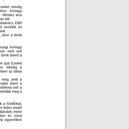
éseket mindig
pénz- és/vagy
m. Mindez arra
n állt.
itanács. Ettől
rtő vezetők és
sek.
 ahol a török
nyagi és/vagy
yóan nem volt
 török túlerő a
ek újat. Ezeket
ni. Mindig a
ben az itáliai
k meg, amit a
tosabb elem a
robléma volt a
oldották meg a
k a hódítókat,
 teljes erejét
djáratok, mivel
mber és mind
a egyenlíteni