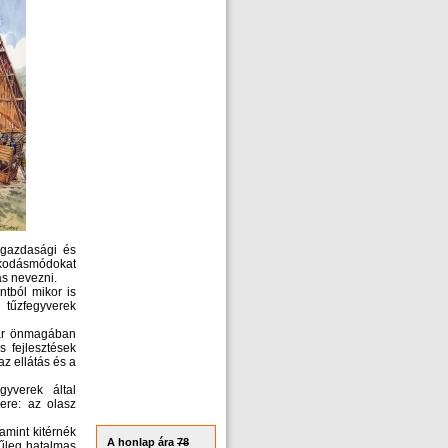
 gazdasági és
olkodásmódokat
s nevezni.
tból mikor is
tűzfegyverek
már önmagában
s fejlesztések
z ellátás és a
gyverek által
ere: az olasz
amint kitérnék
A honlap ára
78
nűleg hatalmas