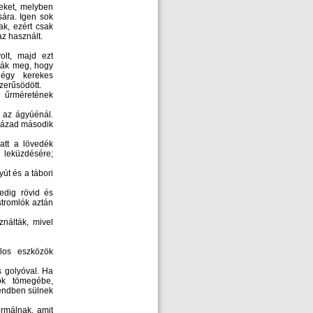
ket, melyben
sára. Igen sok
k, ezért csak
az használt.
olt, majd ezt
tták meg, hogy
négy kerekes
zerűsödött.
űrméretének
 az ágyúénál.
század második
att a lövedék
 leküzdésére;
út és a tábori
edig rövid és
stromlók aztán
nálták, mivel
álos eszközök
 golyóval. Ha
ók tömegébe,
rendben sülnek
.
rmálnak, amit