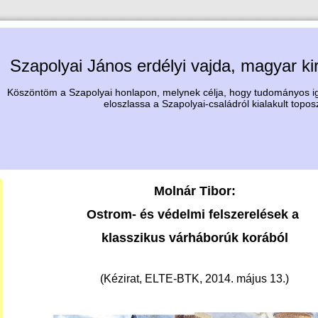
Szapolyai János erdélyi vajda, magyar ki
Köszöntöm a Szapolyai honlapon, melynek célja, hogy tudományos igé
eloszlassa a Szapolyai-családról kialakult topos
Molnár Tibor:
Ostrom- és védelmi felszerelések a
klasszikus várháborúk korából
(Kézirat, ELTE-BTK, 2014. május 13.)