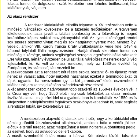
feladat lenne, és dolgozatom szűk kereteibe nem lehetne beilleszteni; hi
találékonyság végtelen.
Az olasz rendszer
A rendszer kialakulását elindító folyamat a XV. században vette ke
minőségi változások következtek be a tüzérség fejlődésében. A fegyvernem
tökéletesedtek, azaz javult a találati pontosság és a lőtávolság is megnő
korábbihoz képest sokkal mozgékonyabbá vált. Az ilyen tüzérséggel rende
sok sikeres ostromot vívtak meg és sok hadjáratot nyertek meg. Mindez így 
végéig, amikor VIII. Károly francia király uralkodásának vége felé, 1494 
háborút folytatott Itália megszerzéséért. Hadjáratának sikerében fontos sze
minőségi tüzérsége, aminek segítségével serege a legerősebb itáliai várakat i
Erre válaszul, néhány évtizeden belül az itáliai várépítész mesterek egy új vé
fejlesztettek ki. Ez volt az olasz rendszer, mely az 1530-as évektől fog
Európában, és számos újítást vezetett be.
A szakirodalom azt a rendszert két részre szokta osztani: ó- és újolasz rend
nehéz rá választ adni, hogy mikortól használják ezeket a terminológiákat, d
rájuk, ugyanis - ha nevezhetem így - a két „alrendszer” között észrevehető
találhatunk, amiket majd később szándékozok részletezni.
A két alrendszer közötti határvonalat több szakértő az 1550-es években véli 
la Croix úgy véli, hogy 1550 előtt még csak lefektették az olasz rendszer
tisztázták azokat, majd röviddel rá a gyakorlatban is kipróbálták. Az 1550-es 
kifejezetten hadiépítészettel foglalkozó szakkönyveket adnak ki, amik segítség
a rendszer hibáit, így tökéletesítve azt.
A rendszerben alapvető újításnak tekinthető, hogy a korábbiaktól elté
némileg döntött falszakaszokat alkalmaztak, amiknek hála a védők jól be 
előttük elterülő terepet, azaz megszűntek a falak holtterei. A döntöttség pedi
az esélyét, hogy az ágyúgolyó gellert kapjon.
A másik szembeötlő újítás maga a bástya. Két bástya közötti falszakas