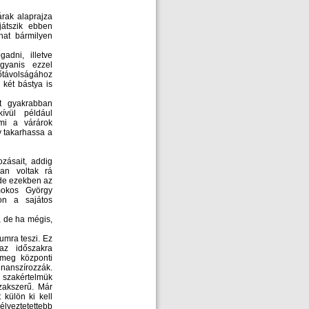
rak alaprajza
játszik ebben
hat bármilyen
adni, illetve
Ugyanis ezzel
lőtávolságához
 két bástya is
t gyakrabban
ívül például
ami a várárok
y takarhassa a
zásait, addig
an voltak rá
 de ezekben az
mokos György
gon a sajátos
, de ha mégis,
umra teszi. Ez
az időszakra
 meg központi
nanszírozzák.
 szakértelmük
szakszerű. Már
 külön ki kell
élyeztetettebb