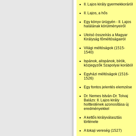
II. Lajos király gyermekkoráról
II. Lajos, a hős
Egy könyv ürügyén - II. Lajos
halálának körülményeiről
Utolsó összeírás a Magyar
Királyság főméltóságairól
Világi méltóságok (1515-
1540)
Ispánok, alispánok, bírók,
közjegyzők Szapolyai korából
Egyházi méltóságok (1516-
1526)
Egy fontos jelentés elemzése
Dr. Nemes István-Dr. Tolvaj
Balázs: II. Lajos király
holttestének azonosítása új
eredményekkel
A kettős királyválasztás
története
A tokaji vereség (1527)