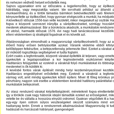
és nehezen védhető helyeit erősítették meg.
Sajnos ugyanakkor erre az időszakra a legjellemzőbb, hogy az építkez
hátráltatja, vagy megszakítja valami. Ide sorolható például az állandó 
munkaerőhiány, és a törtök támadás bármikori bekövetkeztétől való félele
kényszerítette az építkezőket, hogy gyorsan elvégezzék a munkát, ha módjukba
A következő időszak 1556-ban vette kezdetét, mikor megalakult az osztrák Had
fogva e központi szervezet irányítja a várépítkezéseket, szintúgy hozzáé
mesterek alkalmazásával. Bár a bürokrácia akadozik, a munkálatok rendszere
Az utolsó, harmadik időszak 1576. évi nagy hadi tanácskozással kezdődik,
elleni védelemben új stratégiát fogadnak el és követik azt.
Általánosságban elmondható a magyarországi várépítkezésekről, hogy az a
élőerő hiány erősen befolyásolták azokat. Váraink védelme ebből kifol
kellőképpen felkészítve, a befejezetlenség jellemezte őket. Ezeket a várakat a
jól működő logisztikája segítségével el tudta foglalni.
Ezért csakis a legfontosabb, központi várakat építették át teljesen, vagy emelt
igyekeztek a legalaposabban a kor legmodernebb eszközeivel kiépíte
Haditanács felügyeltek az ezeknél a váraknál folyó munkálatokat és többségé
mestereket is ők küldték ki.
A kevésbé fontos várak építését mindig helyi kezdeményezéssel kezdté
Haditanács engedélyével erősítettek meg. Ezeknél a váraknál a legfon
vármag volt, amit mindig igyekeztek kőből építeni. Mivel itt főleg krónikus p
pénzhiány, nagyon sok esetbe a védelemben kevésbé hatékony palánkfallal 
munkálatok befejezését.
Az olasz rendszerű várakat kiépítettségüknél, méreteiknél fogva elrettentetté
így a törökök csak nagy háborúk idején támadták ezeket az erősségeket, mikor
vetette be és vállalta a hosszúra elnyúló ostromot. Gyakran végződtek itt a ha
egy-egy ilyen ostrom súlyos veszteségeket okozott számukra mind e
hadianyag terén. Ennek a rendszernek alkalmazásával Magyarország ki tudt
hadászati és harcászati hátrányait, gyengeségeit.