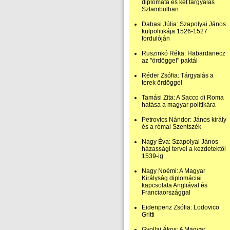
diplomata és két tárgyalás
Sztambulban
Dabasi Júlia: Szapolyai János
külpolitikája 1526-1527
fordulóján
Ruszinkó Réka: Habardanecz
az "ördöggel" paktál
Réder Zsófia: Tárgyalás a
terek ördöggel
Tamási Zita: A Sacco di Roma
hatása a magyar politikára
Petrovics Nándor: János király
és a római Szentszék
Nagy Éva: Szapolyai János
házassági tervei a kezdetektől
1539-ig
Nagy Noémi: A Magyar
Királyság diplomáciai
kapcsolata Angliával és
Franciaországgal
Eidenpenz Zsófia: Lodovico
Gritti
Gyollai Ákos: A Magyar