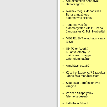
A felejthetetlen Szapolyai -
Beharangozó
Akiknek mégis Mohács kell...
Beharangozó egy
tudományos cikkhez
Tudományos és
tudománytalan vita B. Szabó
Jánossal és C. Tóth Norberttel
MEGJELENT: A mohácsi csata
(1526)
Illik Péter (szerk.)
Különvélemény - A
mainstream magyar
történelem határán
A mohácsi csatáról
Késett-e Szapolyai? Szapolyai
János és a mohácsi csata
Szapolyai Borbála lengyel
királyné
Vázlat a Szapolyaiak
felemelkedéséről
Letölthető E-book