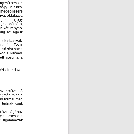
ényesülhessen
égy falsíkkal
z megépítésére
rva, oldalazva
ig oldalra, egy
vegek számára,
b két irányból
ddig az ágyúk
a fülesbástyák.
zelőit. Ezzel
sztázási sávja
kor a kilövési
lett most már a
.
két alrendszer
szer műveit. A
an; még mindig
 és formái még
t tudnak csak
őtávolságához
gy áttörhesse a
, úgynevezett