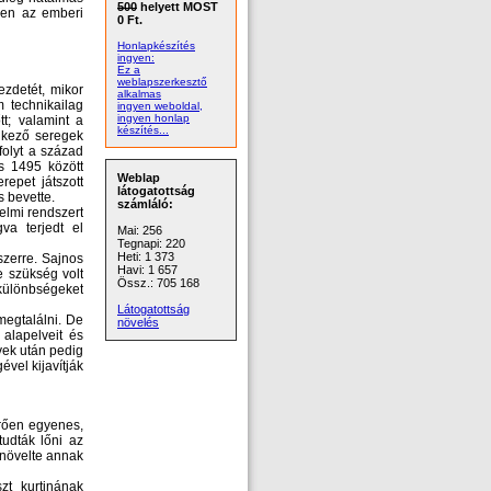
500
helyett MOST
szen az emberi
0 Ft.
Honlapkészítés
ingyen:
Ez a
weblapszerkesztő
zdetét, mikor
alkalmas
 technikailag
ingyen weboldal,
ingyen honlap
tt; valamint a
készítés...
lkező seregek
folyt a század
és 1495 között
Weblap
repet játszott
látogatottság
s bevette.
számláló:
delmi rendszert
va terjedt el
Mai: 256
Tegnapi: 220
Heti: 1 373
szerre. Sajnos
Havi: 1 657
e szükség volt
Össz.: 705 168
 különbségeket
Látogatottság
megtalálni. De
növelés
 alapelveit és
évek után pedig
ével kijavítják
rően egyenes,
tudták lőni az
g növelte annak
zt kurtinának