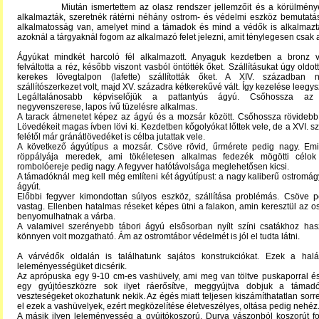
Miután ismertettem az olasz rendszer jellemzőit és a körülménye
alkalmazták, szeretnék rátérni néhány ostrom- és védelmi eszköz bemutatá
alkalmatosság van, amelyet mind a támadok és mind a védők is alkalmazta
azoknál a tárgyaknál fogom az alkalmazó felet jelezni, amit ténylegesen csak 
Ágyúkat mindkét harcoló fél alkalmazott. Anyaguk kezdetben a bronz v
felváltotta a réz, később viszont vasból öntötték őket. Szállításukat úgy oldo
kerekes lövegtalpon (lafette) szállították őket. A XIV. században 
szállítószerkezet volt, majd XV. századra kétkerekűvé vált. Így kezelése leegys
Legáltalánosabb képviselőjük a pattantyús ágyú. Csőhossza az 
negyvenszerese, lapos ívű tüzelésre alkalmas.
A tarack átmenetet képez az ágyú és a mozsár között. Csőhossza rövidebb
Lövedékeit magas ívben lövi ki. Kezdetben kőgolyókat lőttek vele, de a XVI. 
felétől már gránátlövedéket is célba jutattak vele.
A következő ágyútípus a mozsár. Csöve rövid, űrmérete pedig nagy. Emi
röppályája meredek, ami tökéletesen alkalmas fedezék mögötti célok
rombolóereje pedig nagy. A fegyver hatótávolsága meglehetősen kicsi.
A támadóknál meg kell még említeni két ágyútípust: a nagy kaliberű ostromágy
ágyút.
Előbbi fegyver kimondottan súlyos eszköz, szállítása problémás. Csöve p
vastag. Ellenben hatalmas réseket képes ütni a falakon, amin keresztül az o
benyomulhatnak a várba.
A valamivel szerényebb tábori ágyú elsősorban nyílt színi csatákhoz hasz
könnyen volt mozgatható. Ám az ostromtábor védelmét is jól el tudta látni.
A várvédők oldalán is találhatunk sajátos konstrukciókat. Ezek a hal
leleményességüket dicsérik.
Az aprópuska egy 9-10 cm-es vashüvely, ami meg van töltve puskaporral és
egy gyújtóeszközre sok ilyet ráerősítve, meggyújtva dobjuk a támad
veszteségeket okozhatunk nekik. Az égés miatt teljesen kiszámíthatatlan sor
el ezek a vashüvelyek, ezért megközelítése életveszélyes, oltása pedig nehéz
A másik ilyen leleményesség a gyújtókoszorú. Durva vászonból koszorút fo