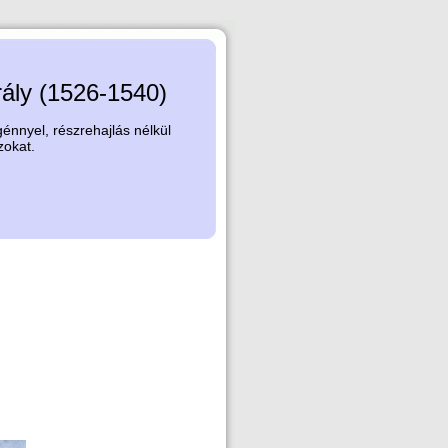
rály (1526-1540)
nnyel, részrehajlás nélkül
zokat.