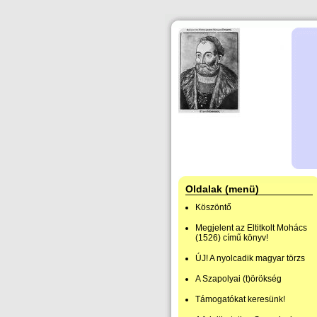
Oldalak (menü)
Köszöntő
Megjelent az Eltitkolt Mohács
(1526) című könyv!
ÚJ! A nyolcadik magyar törzs
A Szapolyai (t)örökség
Támogatókat keresünk!