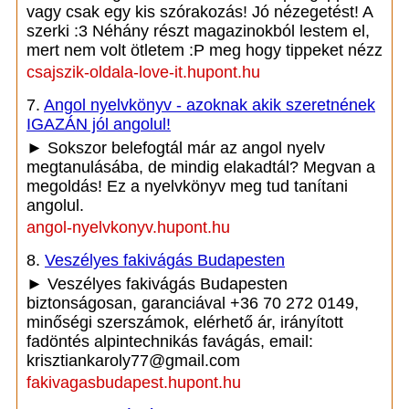
vagy csak egy kis szórakozás! Jó nézegetést! A
szerki :3 Néhány részt magazinokból lestem el,
mert nem volt ötletem :P meg hogy tippeket nézz
csajszik-oldala-love-it.hupont.hu
7.
Angol nyelvkönyv - azoknak akik szeretnének
IGAZÁN jól angolul!
► Sokszor belefogtál már az angol nyelv
megtanulásába, de mindig elakadtál? Megvan a
megoldás! Ez a nyelvkönyv meg tud tanítani
angolul.
angol-nyelvkonyv.hupont.hu
8.
Veszélyes fakivágás Budapesten
► Veszélyes fakivágás Budapesten
biztonságosan, garanciával +36 70 272 0149,
minőségi szerszámok, elérhető ár, irányított
fadöntés alpintechnikás favágás, email:
krisztiankaroly77@gmail.com
fakivagasbudapest.hupont.hu