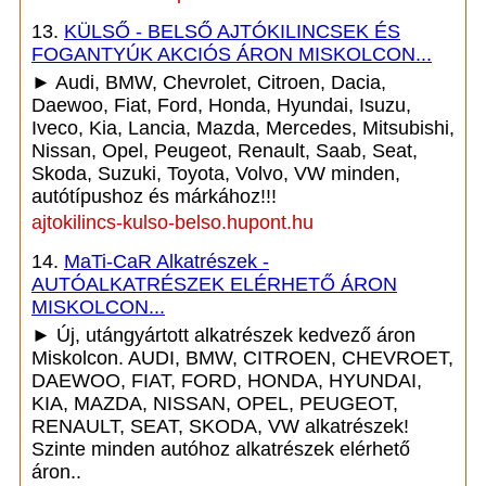
13.
KÜLSŐ - BELSŐ AJTÓKILINCSEK ÉS
FOGANTYÚK AKCIÓS ÁRON MISKOLCON...
► Audi, BMW, Chevrolet, Citroen, Dacia,
Daewoo, Fiat, Ford, Honda, Hyundai, Isuzu,
Iveco, Kia, Lancia, Mazda, Mercedes, Mitsubishi,
Nissan, Opel, Peugeot, Renault, Saab, Seat,
Skoda, Suzuki, Toyota, Volvo, VW minden,
autótípushoz és márkához!!!
ajtokilincs-kulso-belso.hupont.hu
14.
MaTi-CaR Alkatrészek -
AUTÓALKATRÉSZEK ELÉRHETŐ ÁRON
MISKOLCON...
► Új, utángyártott alkatrészek kedvező áron
Miskolcon. AUDI, BMW, CITROEN, CHEVROET,
DAEWOO, FIAT, FORD, HONDA, HYUNDAI,
KIA, MAZDA, NISSAN, OPEL, PEUGEOT,
RENAULT, SEAT, SKODA, VW alkatrészek!
Szinte minden autóhoz alkatrészek elérhető
áron..