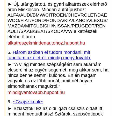
► Új, utángyártott, és gyári alkatrészek elérhető
áron Miskolcon. Minden autótípushoz:
ALFA/AUDI/BMW/CITROEN/CHEVROLET/DAE
WOO/FIAT/FORD/HONDA/KIA/LANCIA/LEXUS/
MAZDA/MITSUBISHI/NISSAN/PEUGEOT/REN
AULT/SAAB/SEAT/SKODA/VW alkatrészek
elérhető áron..
alkatreszekmindenautohoz.hupont.hu
5.
Három szóban el tudom mondani, mit
tanultam az életről: mindig megy tovább.
► "A világ minden szépségéért sem akarnám
elcserélni az egyéniségemet, még akkor sem, ha
nincs benne semmi különös. Én én magam
vagyok, és ez több annál, amit néhányan
elmondhatnak magukról."
mindigvantovabb.hupont.hu
6.
~Csajsziknak~
► Sziasztok! Ez az oldi igazi csajszis oldal! Itt
mindent megtudhatsz! Sztárok, szépségtippek