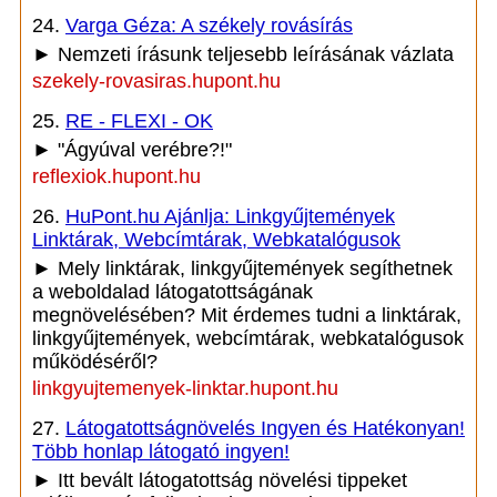
24.
Varga Géza: A székely rovásírás
► Nemzeti írásunk teljesebb leírásának vázlata
szekely-rovasiras.hupont.hu
25.
RE - FLEXI - OK
► "Ágyúval verébre?!"
reflexiok.hupont.hu
26.
HuPont.hu Ajánlja: Linkgyűjtemények
Linktárak, Webcímtárak, Webkatalógusok
► Mely linktárak, linkgyűjtemények segíthetnek
a weboldalad látogatottságának
megnövelésében? Mit érdemes tudni a linktárak,
linkgyűjtemények, webcímtárak, webkatalógusok
működéséről?
linkgyujtemenyek-linktar.hupont.hu
27.
Látogatottságnövelés Ingyen és Hatékonyan!
Több honlap látogató ingyen!
► Itt bevált látogatottság növelési tippeket