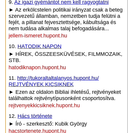
9.
Az igazi gyémántot nem kell ragyogtatni
► Az erkölcstelen politikai irányzat csak a beteg
szervezetű államban, nemzetben tudja felütni a
fejét, a pillanat fejvesztettsége, kábultsága és
nem tudása alkalmas talaj befogadására...
jellem-ismeret.hupont.hu
10.
HATODIK NAPON
► HÍREK, ÖSSZEESKÜVÉSEK, FILMMOZAIK,
STB.
hatodiknapon.hupont.hu
11.
http://tukoraltaltalanyos.hupont.hu/
REJTVÉNYEK KICSIKNEK
► Ezen az oldalon Bibliai ihletésű, rejtvényeket
találhattok rejtvénytípusonként csoportosítva.
rejtvenyekkicsiknek.hupont.hu
12.
Hács története
► Író - szerkesztő: Kubik György
hacstortenete.hupont.hu