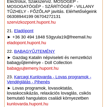
Electrolux, Szakszerviz. MOSÓGÉP -
MOSOGATÓGÉP - SZÁRÍTÓGÉP - VILLANY
TŰZHELY - FŐZŐLAP javitás. Elérhetőségeink
06308944199 06704272131
szervizkozpont.hupont.hu
21.
Eladópont
► +36 30 494 1848 53gyula19@freemail.hu
eladopont.hupont.hu
22.
BABAGYŰJTEMÉNY
► Gazdag Katalin népviseleti és nemzetközi
babagyűjteménye - Doll Collection
babagyujtemeny.hupont.hu
23.
Karcagi Kunlovarda - Lovas programok -
Vendéglátás - Pihenés
► Lovas programok, lovasoktatás,
lovaskocsikázás, relaxációs lovaglás, csikós
bemutató hangulatos családi környezetben
kunlovarda.hupont.hu