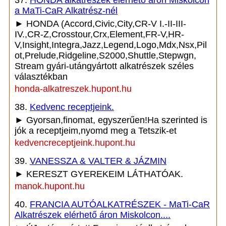
37.
HONDA alkatrészek elérhető áron Miskolcon
a MaTi-CaR Alkatrész-nél
► HONDA (Accord,Civic,City,CR-V I.-II-III-
IV.,CR-Z,Crosstour,Crx,Element,FR-V,HR-
V,Insight,Integra,Jazz,Legend,Logo,Mdx,Nsx,Pil
ot,Prelude,Ridgeline,S2000,Shuttle,Stepwgn,
Stream gyári-utángyártott alkatrészek széles
választékban
honda-alkatreszek.hupont.hu
38.
Kedvenc receptjeink.
► Gyorsan,finomat, egyszerűen!Ha szerinted is
jók a receptjeim,nyomd meg a Tetszik-et
kedvencreceptjeink.hupont.hu
39.
VANESSZA & VALTER & JÁZMIN
► KERESZT GYEREKEIM LÁTHATÓAK.
manok.hupont.hu
40.
FRANCIA AUTÓALKATRÉSZEK - MaTi-CaR
Alkatrészek elérhető áron Miskolcon....