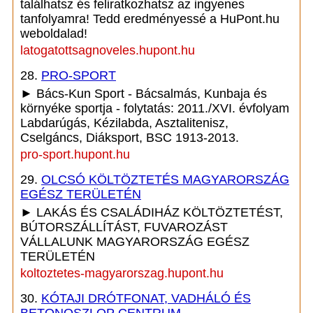
találhatsz és feliratkozhatsz az ingyenes
tanfolyamra! Tedd eredményessé a HuPont.hu
weboldalad!
latogatottsagnoveles.hupont.hu
28.
PRO-SPORT
► Bács-Kun Sport - Bácsalmás, Kunbaja és
környéke sportja - folytatás: 2011./XVI. évfolyam
Labdarúgás, Kézilabda, Asztalitenisz,
Cselgáncs, Diáksport, BSC 1913-2013.
pro-sport.hupont.hu
29.
OLCSÓ KÖLTÖZTETÉS MAGYARORSZÁG
EGÉSZ TERÜLETÉN
► LAKÁS ÉS CSALÁDIHÁZ KÖLTÖZTETÉST,
BÚTORSZÁLLÍTÁST, FUVAROZÁST
VÁLLALUNK MAGYARORSZÁG EGÉSZ
TERÜLETÉN
koltoztetes-magyarorszag.hupont.hu
30.
KÓTAJI DRÓTFONAT, VADHÁLÓ ÉS