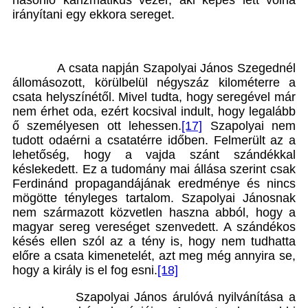
hasonló karizmatikus vezér, aki képes lett volna
irányítani egy ekkora sereget.
A csata napján Szapolyai János Szegednél
állomásozott, körülbelül négyszáz kilométerre a
csata helyszínétől. Mivel tudta, hogy seregével már
nem érhet oda, ezért kocsival indult, hogy legalább
ő személyesen ott lehessen.
[17]
Szapolyai nem
tudott odaérni a csatatérre időben. Felmerült az a
lehetőség, hogy a vajda szánt szándékkal
késlekedett. Ez a tudomány mai állása szerint csak
Ferdinánd propagandájának eredménye és nincs
mögötte tényleges tartalom. Szapolyai Jánosnak
nem származott közvetlen haszna abból, hogy a
magyar sereg vereséget szenvedett. A szándékos
késés ellen szól az a tény is, hogy nem tudhatta
előre a csata kimenetelét, azt meg még annyira se,
hogy a király is el fog esni.
[18]
Szapolyai János árulóvá nyilvánítása a