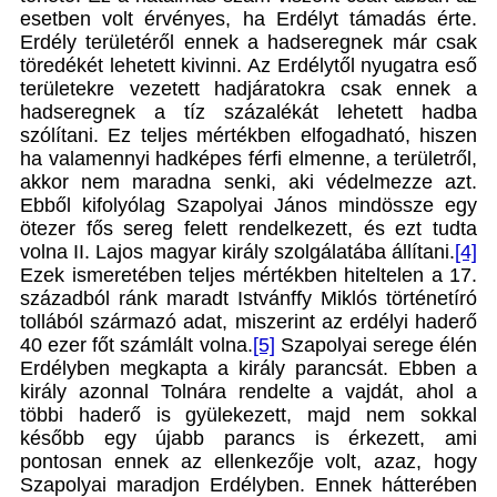
esetben volt érvényes, ha Erdélyt támadás érte.
Erdély területéről ennek a hadseregnek már csak
töredékét lehetett kivinni. Az Erdélytől nyugatra eső
területekre vezetett hadjáratokra csak ennek a
hadseregnek a tíz százalékát lehetett hadba
szólítani. Ez teljes mértékben elfogadható, hiszen
ha valamennyi hadképes férfi elmenne, a területről,
akkor nem maradna senki, aki védelmezze azt.
Ebből kifolyólag Szapolyai János mindössze egy
ötezer fős sereg felett rendelkezett, és ezt tudta
volna II. Lajos magyar király szolgálatába állítani.
[4]
Ezek ismeretében teljes mértékben hiteltelen a 17.
századból ránk maradt Istvánffy Miklós történetíró
tollából származó adat, miszerint az erdélyi haderő
40 ezer főt számlált volna.
[5]
Szapolyai serege élén
Erdélyben megkapta a király parancsát. Ebben a
király azonnal Tolnára rendelte a vajdát, ahol a
többi haderő is gyülekezett, majd nem sokkal
később egy újabb parancs is érkezett, ami
pontosan ennek az ellenkezője volt, azaz, hogy
Szapolyai maradjon Erdélyben. Ennek hátterében