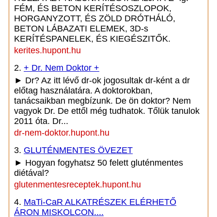
FÉM, ÉS BETON KERÍTÉSOSZLOPOK,
HORGANYZOTT, ÉS ZÖLD DRÓTHÁLÓ,
BETON LÁBAZATI ELEMEK, 3D-s
KERÍTÉSPANELEK, ÉS KIEGÉSZITŐK.
kerites.hupont.hu
2.
+ Dr. Nem Doktor +
► Dr? Az itt lévő dr-ok jogosultak dr-ként a dr
előtag használatára. A doktorokban,
tanácsaikban megbízunk. De ön doktor? Nem
vagyok Dr. De ettől még tudhatok. Tőlük tanulok
2011 óta. Dr...
dr-nem-doktor.hupont.hu
3.
GLUTÉNMENTES ÖVEZET
► Hogyan fogyhatsz 50 felett gluténmentes
diétával?
glutenmentesreceptek.hupont.hu
4.
MaTi-CaR ALKATRÉSZEK ELÉRHETŐ
ÁRON MISKOLCON....