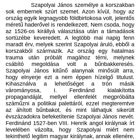
Szapolyai János személye a korszakban
sok embernek szúrt szemet. Azon kívül, hogy az
ország egyik legnagyobb földbirtokosa volt, jelentős
méretű haderővel is rendelkezett. Nem csoda, hogy
az 1526-os királlyá választása után a támadások
sortüzébe keveredett. A legtöbb mai napig fenn
maradt érv, melyek szerint Szapolyai áruló, ebből a
korszakból származik. Az ország egy hatalmas
trauma után próbált magához térni, melynek
csábító megoldása volt a bűnbakkeresés.
Szapolyai János kitűnő alanynak minősült arra,
hogy elnyerje ezt a nem éppen hízelgő titulust.
Kihasználva a lehetőséget a trón másik
várományosa, I. Ferdinánd kialakította
propagandáját, mellyel ellenfelét megpróbálta
száműzni a politikai palettáról, ezzel megteremtve
az áhított bűnbakot, és mint láthatjuk sikerült
évszázadokra befeketítenie Szapolyai János nevét.
Ferdinánd 1527-ben VIII. Henrik angol királynak írt
levelében vázolta, hogy Szapolyai miért nem
tekinthető legitim magyar királynak, annak ellenére,