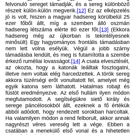
felvonuló sereget támadják, és a sereg különböző
részeit külön-külön megverik.
[12]
Ez az elképzelés
jó is volt, hiszen a magyar hadsereg körülbelül 25
ezer főből állt, míg a szemben álló oszmán
hadsereg létszáma elérte 80 ezer főt.
[13]
(Ekkora
hadsereg még az újkorban is tekintélyesnek
minősült) Egy hagyományos frontális támadásban
nem lett volna esélyük. Végül a jobb szárny
támadásba lendült, és meg is futamította a szembe
érkező ruméliai lovasságot.
[14]
A csata elvesztését,
az okozta, hogy a katonák leálltak fosztogatni,
illetve nem voltak elég harcedzettek. A török sereg
akkora tüzérségi erőt vonultatott fel, amelyet még
egyik katona sem láthatott. Hatalmas robajt és
füstöt eredményezve. Az első hullám ilyen módon
megfutamodott. A segítségükre siető király és
serege páncélosokból állt, ezeknek a fő értékük
abból adódott, hogy rendezett sorokban harcoltak.
Ha valamilyen módon a rend felborult, akkor annak
nagyrészt véres vereség lett a vége. Ebben a
csatában a menekülő első vonal és a hihetetlen