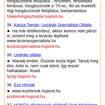
horgászbotok felújítása - részletes, fényképes
leírással, horgászorsók a '70-es, '80-as évekből,
régi horgászorsók felújítása, karbantartása
hokevhorgaszbotok.hupont.hu
34.
Kasza Tamás, Lezárás Specialista Oldala
► Ha már értékesítesz, akkor keress vele pénzt
is, ismerd meg a lezárás lépéseit:
www.lezarasspecialista.hu
lezarasspecialista.hupont.hu
35.
Lindyke oldala
► Maradj ember, Őszinte tiszta fejjel, Tanulj meg
élni, Adni is, nem csak kérni, Így leszel
halhatatlan. Road
lyndy.hupont.hu
36.
Ezo Hírnök
► www.ezohirnok.hupont.hu
ezohirnok.hupont.hu