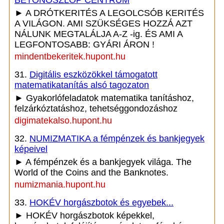
BETONOSZLOP CENTRUM
► A DRÓTKERITÉS A LEGOLCSÓB KERITÉS
A VILÁGON. AMI SZÜKSÉGES HOZZÁ AZT
NÁLUNK MEGTALÁLJA A-Z -ig. ÉS AMI A
LEGFONTOSABB: GYÁRI ÁRON !
mindentbekeritek.hupont.hu
31.
Digitális eszközökkel támogatott
matematikatanítás alsó tagozaton
► Gyakorlófeladatok matematika tanításhoz,
felzárkóztatáshoz, tehetséggondozáshoz
digimatekalso.hupont.hu
32.
NUMIZMATIKA a fémpénzek és bankjegyek
képeivel
► A fémpénzek és a bankjegyek világa. The
World of the Coins and the Banknotes.
numizmania.hupont.hu
33.
HOKÉV horgászbotok és egyebek...
► HOKÉV horgászbotok képekkel,