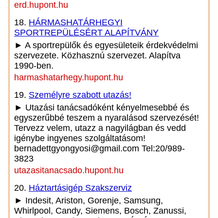
erd.hupont.hu
18.
HÁRMASHATÁRHEGYI
SPORTREPÜLÉSÉRT ALAPÍTVÁNY
► A sportrepülők és egyesületeik érdekvédelmi
szervezete. Közhasznú szervezet. Alapítva
1990-ben.
harmashatarhegy.hupont.hu
19.
Személyre szabott utazás!
► Utazási tanácsadóként kényelmesebbé és
egyszerűbbé teszem a nyaralásod szervezését!
Tervezz velem, utazz a nagyilágban és vedd
igénybe ingyenes szolgáltatásom!
bernadettgyongyosi@gmail.com Tel:20/989-
3823
utazasitanacsado.hupont.hu
20.
Háztartásigép Szakszerviz
► Indesit, Ariston, Gorenje, Samsung,
Whirlpool, Candy, Siemens, Bosch, Zanussi,