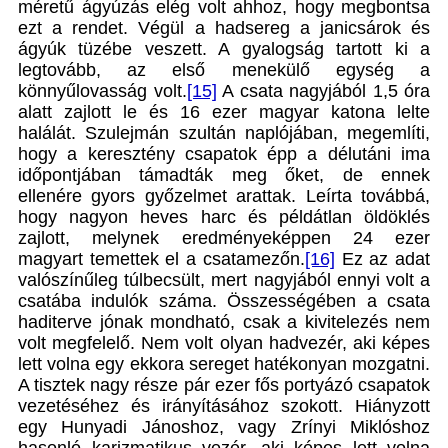
méretű ágyúzás elég volt ahhoz, hogy megbontsa
ezt a rendet. Végül a hadsereg a janicsárok és
ágyúk tüzébe veszett. A gyalogság tartott ki a
legtovább, az első menekülő egység a
könnyűlovasság volt.
[15]
A csata nagyjából 1,5 óra
alatt zajlott le és 16 ezer magyar katona lelte
halálát. Szulejmán szultán naplójában, megemlíti,
hogy a keresztény csapatok épp a délutáni ima
időpontjában támadták meg őket, de ennek
ellenére gyors győzelmet arattak. Leírta továbbá,
hogy nagyon heves harc és példátlan öldöklés
zajlott, melynek eredményeképpen 24 ezer
magyart temettek el a csatamezőn.
[16]
Ez az adat
valószínűleg túlbecsült, mert nagyjából ennyi volt a
csatába indulók száma. Összességében a csata
haditerve jónak mondható, csak a kivitelezés nem
volt megfelelő. Nem volt olyan hadvezér, aki képes
lett volna egy ekkora sereget hatékonyan mozgatni.
A tisztek nagy része pár ezer fős portyázó csapatok
vezetéséhez és irányításához szokott. Hiányzott
egy Hunyadi Jánoshoz, vagy Zrínyi Miklóshoz