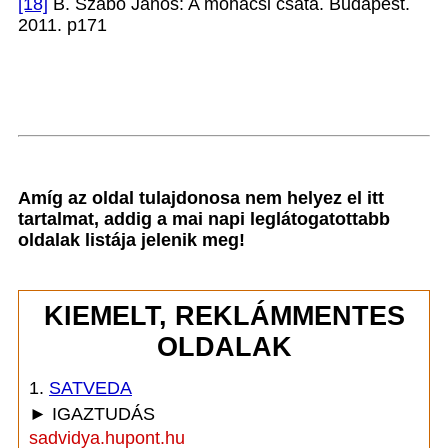
[18]
B. Szabó János: A mohácsi csata. Budapest.
2011. p171
Amíg az oldal tulajdonosa nem helyez el itt
tartalmat, addig a mai napi leglátogatottabb
oldalak listája jelenik meg!
KIEMELT, REKLÁMMENTES
OLDALAK
1.
SATVEDA
► IGAZTUDÁS
sadvidya.hupont.hu