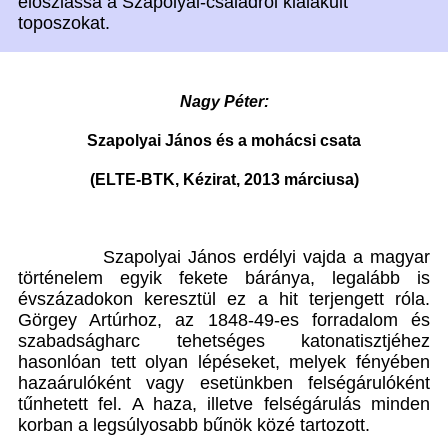
eloszlassa a Szapolyai-családról kialakult
toposzokat.
Nagy
Péter:
Szapolyai János és a mohácsi csata
(ELTE-BTK, Kézirat, 2013 márciusa)
Szapolyai János erdélyi vajda a magyar
történelem egyik fekete báránya, legalább is
évszázadokon keresztül ez a hit terjengett róla.
Görgey Artúrhoz, az 1848-49-es forradalom és
szabadságharc tehetséges katonatisztjéhez
hasonlóan tett olyan lépéseket, melyek fényében
hazaárulóként vagy esetünkben felségárulóként
tűnhetett fel. A haza, illetve felségárulás minden
korban a legsúlyosabb bűnök közé tartozott.