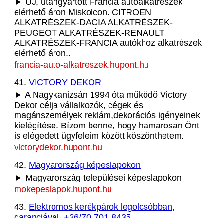
► ÚJ, utángyártott Francia autóalkatrészek
elérhető áron Miskolcon. CITROEN
ALKATRÉSZEK-DACIA ALKATRÉSZEK-
PEUGEOT ALKATRÉSZEK-RENAULT
ALKATRÉSZEK-FRANCIA autókhoz alkatrészek
elérhető áron..
francia-auto-alkatreszek.hupont.hu
41.
VICTORY DEKOR
► A Nagykanizsán 1994 óta működő Victory
Dekor célja vállalkozók, cégek és
magánszemélyek reklám,dekorációs igényeinek
kielégítése. Bízom benne, hogy hamarosan Önt
is elégedett ügyfeleim között köszönthetem.
victorydekor.hupont.hu
42.
Magyarország képeslapokon
► Magyarország települései képeslapokon
mokepeslapok.hupont.hu
43.
Elektromos kerékpárok legolcsóbban,
garanciával. +36/70-701-8435