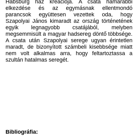
Habsburg ház kreációja. A csata hamarabbi
elkezdése és az egymásnak ellentmondó
parancsok együttesen vezettek oda, hogy
Szapolyai János kimaradt az ország történetének
egyik legnagyobb csatájából, melyben
megsemmisült a magyar hadsereg döntő többsége.
A csata után Szapolyai serege ugyan érintetlen
maradt, de bizonyított számbeli kisebbsége miatt
nem volt alkalmas arra, hogy feltartoztassa a
szultán hatalmas seregét.
Bibliográfia: