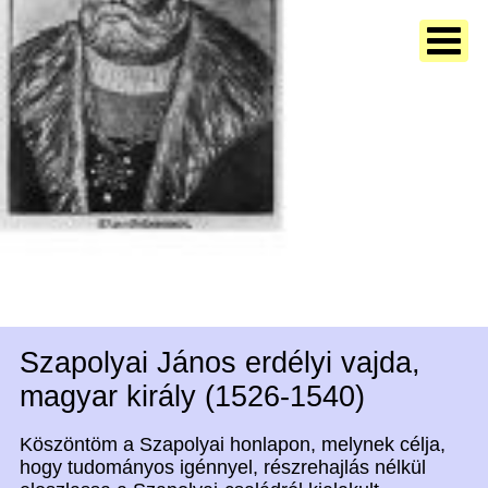
Szapolyai János erdélyi vajda,
magyar király (1526-1540)
Köszöntöm a Szapolyai honlapon, melynek célja,
hogy tudományos igénnyel, részrehajlás nélkül