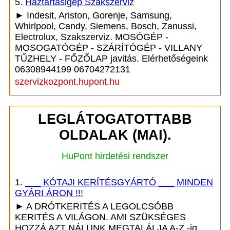
5.
Háztartásigép Szakszerviz
► Indesit, Ariston, Gorenje, Samsung,
Whirlpool, Candy, Siemens, Bosch, Zanussi,
Electrolux, Szakszerviz. MOSÓGÉP -
MOSOGATÓGÉP - SZÁRÍTÓGÉP - VILLANY
TŰZHELY - FŐZŐLAP javitás. Elérhetőségeink
06308944199 06704272131
szervizkozpont.hupont.hu
LEGLÁTOGATOTTABB
OLDALAK (MAI).
HuPont hirdetési rendszer
1.
___ KÓTAJI KERÍTÉSGYÁRTÓ ___ MINDEN
GYÁRI ÁRON !!!
► A DRÓTKERITÉS A LEGOLCSÓBB
KERITÉS A VILÁGON. AMI SZÜKSÉGES
HOZZÁ AZT NÁLUNK MEGTALÁLJA A-Z -ig.