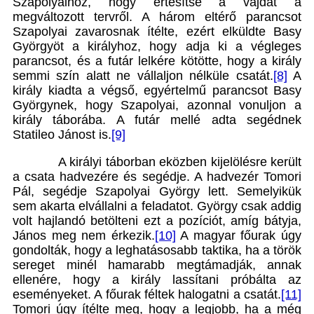
Szapolyaihoz, hogy értesítse a vajdát a
megváltozott tervről. A három eltérő parancsot
Szapolyai zavarosnak ítélte, ezért elküldte Basy
Györgyöt a királyhoz, hogy adja ki a végleges
parancsot, és a futár lelkére kötötte, hogy a király
semmi szín alatt ne vállaljon nélküle csatát.
[8]
A
király kiadta a végső, egyértelmű parancsot Basy
Györgynek, hogy Szapolyai, azonnal vonuljon a
király táborába. A futár mellé adta segédnek
Statileo Jánost is.
[9]
A királyi táborban eközben kijelölésre került
a csata hadvezére és segédje. A hadvezér Tomori
Pál, segédje Szapolyai György lett. Semelyikük
sem akarta elvállalni a feladatot. György csak addig
volt hajlandó betölteni ezt a pozíciót, amíg bátyja,
János meg nem érkezik.
[10]
A magyar főurak úgy
gondolták, hogy a leghatásosabb taktika, ha a török
sereget minél hamarabb megtámadják, annak
ellenére, hogy a király lassítani próbálta az
eseményeket. A főurak féltek halogatni a csatát.
[11]
Tomori úgy ítélte meg, hogy a legjobb, ha a még