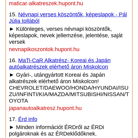
maticar-alkatreszek.hupont.hu
15.
Névnapi verses köszöntők, képeslapok - Pál
Júlia tollából
► Különleges, verses névnapi köszöntők,
képeslapok, nevek jellemzése, jelentése, saját
versek
nevnapikoszontok.hupont.hu
16.
MaTi-CaR Alkatrész- Koreai és Japán
autóalkatrészek elérhető áron Miskolcon
► Gyári-, utángyártott Koreai és Japán
alkatrészek elérhető áron Miskolcon!
CHEVROLET/DAEWOO/HONDA/HYUNDAI/ISU
ZU/INFINTI/KIA/MAZDA/MITSUBISHI/NISSAN/T
OYOTA
japanautoalkatresz.hupont.hu
17.
Érd info
► Minden információt ÉRDről az ÉRDi
polgároknak és az ÉRDeklődőknek.