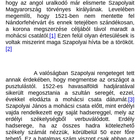
hogy az angol uralkodó már elismerte Szapolyait
Magyarország törvényes királyának. Levelében
megemlíti, hogy 1521-ben nem mentette fel
Nándorfehérvárt és ennek tetejében szándékosan,
a korona megszerzése céljából távol maradt a
mohácsi csatától.
[1]
Ezen felül olyan értesülések is
voltak miszerint maga Szapolyai hívta be a törököt.
[2]
A valóságban Szapolyai rengeteget tett
annak érdekében, hogy megmentse az országot a
pusztulástól. 1522-es havasalföldi hadjáratával
sikerült megosztania a szultán seregét, ezzel,
évekkel elodázta a mohácsi csata dátumát.
[3]
Szapolyai János a mohácsi csata előtt, mint erdélyi
vajda rendelkezett egy saját hadsereggel, mely az
erdélyi székelységből verbuválódott. Erdély
hadserege, ha az összes hadra kötelezhető
székely számát nézzük, körülbelül 50 ezer főre
tehető. Ez a hatalmas szám viszont csak abban az