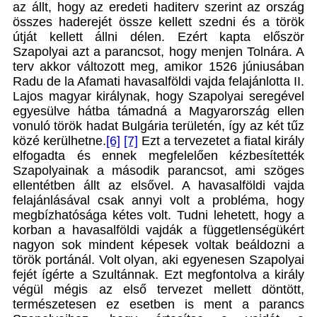
az állt, hogy az eredeti haditerv szerint az ország
összes haderejét össze kellett szedni és a török
útját kellett állni délen. Ezért kapta először
Szapolyai azt a parancsot, hogy menjen Tolnára. A
terv akkor változott meg, amikor 1526 júniusában
Radu de la Afamati havasalföldi vajda felajánlotta II.
Lajos magyar királynak, hogy Szapolyai seregével
egyesülve hátba támadná a Magyarország ellen
vonuló török hadat Bulgária területén, így az két tűz
közé kerülhetne.
[6]
[7]
Ezt a tervezetet a fiatal király
elfogadta és ennek megfelelően kézbesítették
Szapolyainak a második parancsot, ami szöges
ellentétben állt az elsővel. A havasalföldi vajda
felajánlásával csak annyi volt a probléma, hogy
megbízhatósága kétes volt. Tudni lehetett, hogy a
korban a havasalföldi vajdák a függetlenségükért
nagyon sok mindent képesek voltak beáldozni a
török portánál. Volt olyan, aki egyenesen Szapolyai
fejét ígérte a Szultánnak. Ezt megfontolva a király
végül mégis az első tervezet mellett döntött,
természetesen ez esetben is ment a parancs