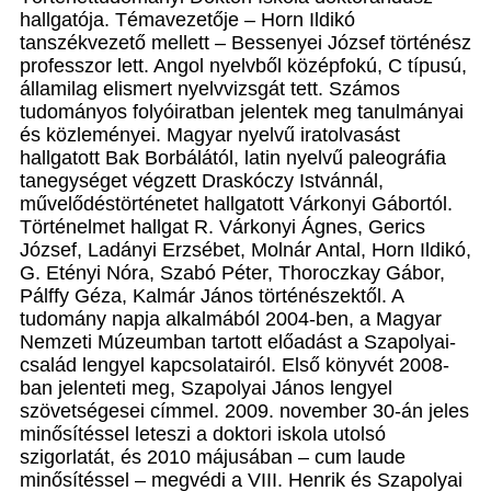
hallgatója. Témavezetője – Horn Ildikó
tanszékvezető mellett – Bessenyei József történész
professzor lett. Angol nyelvből középfokú, C típusú,
államilag elismert nyelvvizsgát tett. Számos
tudományos folyóiratban jelentek meg tanulmányai
és közleményei. Magyar nyelvű iratolvasást
hallgatott Bak Borbálától, latin nyelvű paleográfia
tanegységet végzett Draskóczy Istvánnál,
művelődéstörténetet hallgatott Várkonyi Gábortól.
Történelmet hallgat R. Várkonyi Ágnes, Gerics
József, Ladányi Erzsébet, Molnár Antal, Horn Ildikó,
G. Etényi Nóra, Szabó Péter, Thoroczkay Gábor,
Pálffy Géza, Kalmár János történészektől. A
tudomány napja alkalmából 2004-ben, a Magyar
Nemzeti Múzeumban tartott előadást a Szapolyai-
család lengyel kapcsolatairól. Első könyvét 2008-
ban jelenteti meg, Szapolyai János lengyel
szövetségesei címmel. 2009. november 30-án jeles
minősítéssel leteszi a doktori iskola utolsó
szigorlatát, és 2010 májusában – cum laude
minősítéssel – megvédi a VIII. Henrik és Szapolyai