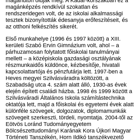
magánúton oldják meg. A Kádár-korszakban ez a
magánképzés rendkívül szokatlan és
rendszeridegen volt, de az iskolai alkalmassági
tesztek bizonyították édesanyja erőfeszítéseit, és
az otthoni felkészítés sikerét.
Első munkahelye (1996 és 1997 között) a XIII.
kerületi Szabó Ervin Gimnázium volt, ahol – a
párhuzamosan folytatott főiskolai tanulmányai
mellett – a középiskola gazdasági osztályának
részmunkaidős küldönce, kézbesítője, hivatali
kapcsolattartója és pénzfutárja lett. 1997-ben a
Heves megyei Szilvásváradra költözött, a
Szabadság utca 4. szám alatt álló, 1930-as évek
elején épített családi házba. 1998 és 1999 között a
Szilvásváradi Általános Iskola számítástechnika
oktatója lett, majd a főiskolai és egyetemi évek alatt
különféle szövegek, dolgozatok, diplomamunkák
szövegeit szerkeszti, tördeli, nyomtatja. 2004-től az
Eötvös Loránd Tudományegyetem
Bölcsészettudományi Karának Kora Újkori Magyar
Történeti Tanszékén, Horn Ildikó tanszékvezető