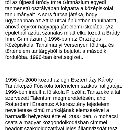
tól az újpesti Bródy Imre Gimnázium egyedi
tanmenetű osztályában folytatta a középiskolai
tanulmányait. A sors furcsa játéka, hogy
ugyanabban az Attila utcai épületben tanulhatott,
ahová egykor nagyapja járt elemi iskolába. (Az
épületből azóta szanálás miatt elköltözött a Bródy
Imre Gimnázium.) 1996-ban az Országos
Középiskolai Tanulmányi Versenyen földrajz és
történelem tantárgyból is bejutott a második
fordulóba. 1996-ban érettségizett.
1996 és 2000 között az egri Eszterházy Károly
Tanárképző Főiskola történelem szakos hallgatója.
1999-ben indult a főiskola Filozófia Tanszéke által
szervezett Talentum megmérettetésén, ahol
Rotterdami Erasmus: A keresztény fejedelem
neveltetése című munkájának elemzésével a
harmadik helyezést érte el. 2000-ben, A mohácsi
csata a magyar közgondolkodásban címmel
beadott szakdolgozatával jeles államvizsgát tesz,