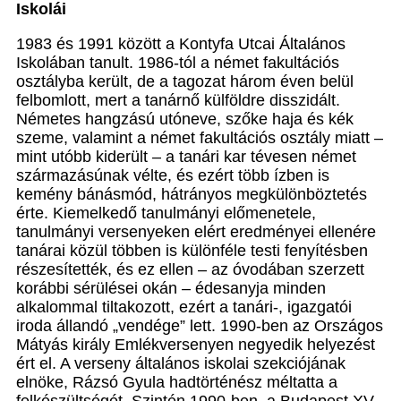
Iskolái
1983 és 1991 között a Kontyfa Utcai Általános
Iskolában tanult. 1986-tól a német fakultációs
osztályba került, de a tagozat három éven belül
felbomlott, mert a tanárnő külföldre disszidált.
Németes hangzású utóneve, szőke haja és kék
szeme, valamint a német fakultációs osztály miatt –
mint utóbb kiderült – a tanári kar tévesen német
származásúnak vélte, és ezért több ízben is
kemény bánásmód, hátrányos megkülönböztetés
érte. Kiemelkedő tanulmányi előmenetele,
tanulmányi versenyeken elért eredményei ellenére
tanárai közül többen is különféle testi fenyítésben
részesítették, és ez ellen – az óvodában szerzett
korábbi sérülései okán – édesanyja minden
alkalommal tiltakozott, ezért a tanári-, igazgatói
iroda állandó „vendége” lett. 1990-ben az Országos
Mátyás király Emlékversenyen negyedik helyezést
ért el. A verseny általános iskolai szekciójának
elnöke, Rázsó Gyula hadtörténész méltatta a