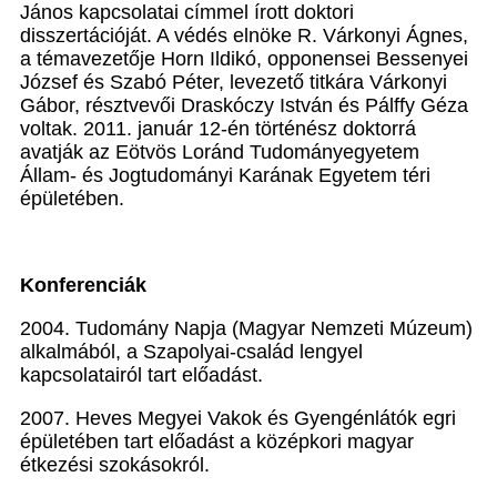
János kapcsolatai címmel írott doktori
disszertációját. A védés elnöke R. Várkonyi Ágnes,
a témavezetője Horn Ildikó, opponensei Bessenyei
József és Szabó Péter, levezető titkára Várkonyi
Gábor, résztvevői Draskóczy István és Pálffy Géza
voltak. 2011. január 12-én történész doktorrá
avatják az Eötvös Loránd Tudományegyetem
Állam- és Jogtudományi Karának Egyetem téri
épületében.
Konferenciák
2004. Tudomány Napja (Magyar Nemzeti Múzeum)
alkalmából, a Szapolyai-család lengyel
kapcsolatairól tart előadást.
2007. Heves Megyei Vakok és Gyengénlátók egri
épületében tart előadást a középkori magyar
étkezési szokásokról.