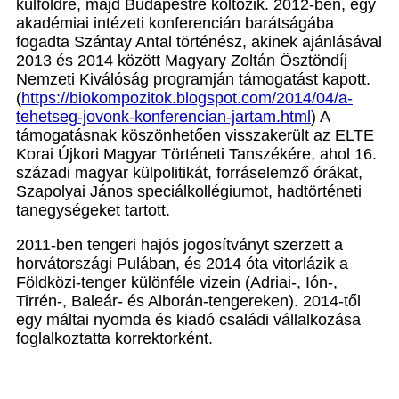
külföldre, majd Budapestre költözik. 2012-ben, egy
akadémiai intézeti konferencián barátságába
fogadta Szántay Antal történész, akinek ajánlásával
2013 és 2014 között Magyary Zoltán Ösztöndíj
Nemzeti Kiválóság programján támogatást kapott.
(
https://biokompozitok.blogspot.com/2014/04/a-
tehetseg-jovonk-konferencian-jartam.html
) A
támogatásnak köszönhetően visszakerült az ELTE
Korai Újkori Magyar Történeti Tanszékére, ahol 16.
századi magyar külpolitikát, forráselemző órákat,
Szapolyai János speciálkollégiumot, hadtörténeti
tanegységeket tartott.
2011-ben tengeri hajós jogosítványt szerzett a
horvátországi Pulában, és 2014 óta vitorlázik a
Földközi-tenger különféle vizein (Adriai-, Ión-,
Tirrén-, Baleár- és Alborán-tengereken). 2014-től
egy máltai nyomda és kiadó családi vállalkozása
foglalkoztatta korrektorként.