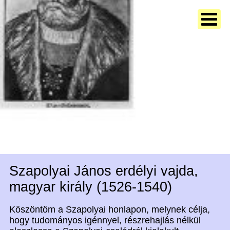
Szapolyai János erdélyi vajda,
magyar király (1526-1540)
Köszöntöm a Szapolyai honlapon, melynek célja,
hogy tudományos igénnyel, részrehajlás nélkül