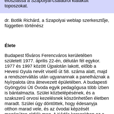
eloszlassa a Szapolyai-családról kialakult
toposzokat.
dr. Botlik Richárd, a Szapolyai weblap szerkesztője,
független történész
Élete
Budapest főváros Ferencváros kerületében
született 1977. április 22-én, délután fél egykor.
1977 és 1997 között Újpalotán lakott, előbb a
Hevesi Gyula nevét viselő út 58. száma alatt, majd
a rendszerváltás után ugyanannak a panelháznak a
Nyírpalota útra átnevezett épületében. A budapesti
Gyöngyösi Úti Óvoda egyik pedagógusa több ízben
is bántalmazta. Szülei közbelépésének, és a
szakszerű orvosi kezelésnek köszönhetően életben
maradt. Szülei úgy döntöttek, hogy édesanyja
otthon marad vele, és az óvodai képzését