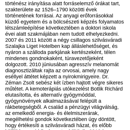
történész irányítása alatt forráselemző órákat tart,
szakterülete az 1526–1790 közötti évek
történetének forrásai. Az anyagi erőforrásokkal
küzdő egyetem és a bölcsészeti képzés folyamatos
létszámleépítése következtében a doktori iskola
évei alatt szakmájában nem tudott elhelyezkedni.
2007 és 2011 között a négy csillagos szilvásváradi
Szalajka Liget Hotelben kap álláslehetőséget, és
nyáron a szálloda parkjának kertészeként, télen
mindenes gondnokaként, túravezetőjeként
dolgozott. 2010 júniusában agresszív melanomát
diagnosztizáltak rajta az orvosai, amely nagy
eséllyel áttétet képzett a nyirokmirigyeire. Dr.
Zéman Zsolt sebész két ízben hajtott végre sikeres
műtétet. A kemoterápiás utókezelést Botlik Richárd
elutasította, és alternatív gyógymóddal,
gyógynövények alkalmazásával felépült a
rákbetegségből. A család a pénzügyi világválság,
az emelkedő energia- és élelmiszerárak,
megélhetési gondok következtében úgy döntött,
hogy értékesíti a szilvásváradi házat, és előbb