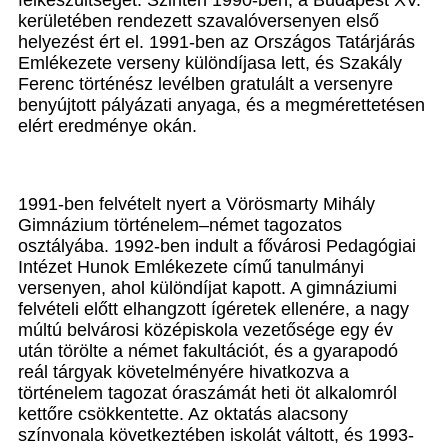
felkészültségét. Szintén 1990-ben, a Budapest XV.
kerületében rendezett szavalóversenyen első
helyezést ért el. 1991-ben az Országos Tatárjárás
Emlékezete verseny különdíjasa lett, és Szakály
Ferenc történész levélben gratulált a versenyre
benyújtott pályázati anyaga, és a megmérettetésen
elért eredménye okán.
1991-ben felvételt nyert a Vörösmarty Mihály
Gimnázium történelem–német tagozatos
osztályába. 1992-ben indult a fővárosi Pedagógiai
Intézet Hunok Emlékezete című tanulmányi
versenyen, ahol különdíjat kapott. A gimnáziumi
felvételi előtt elhangzott ígéretek ellenére, a nagy
múltú belvárosi középiskola vezetősége egy év
után törölte a német fakultációt, és a gyarapodó
reál tárgyak követelményére hivatkozva a
történelem tagozat óraszámát heti öt alkalomról
kettőre csökkentette. Az oktatás alacsony
színvonala következtében iskolát váltott, és 1993-