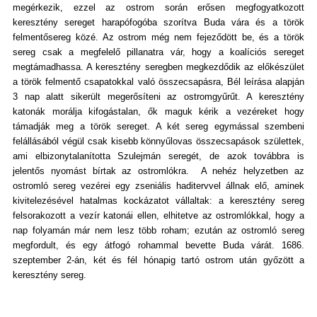
megérkezik, ezzel az ostrom során erősen megfogyatkozott
keresztény sereget harapófogóba szorítva Buda vára és a török
felmentősereg közé. Az ostrom még nem fejeződött be, és a török
sereg csak a megfelelő pillanatra vár, hogy a koalíciós sereget
megtámadhassa. A keresztény seregben megkezdődik az előkészület
a török felmentő csapatokkal való összecsapásra, Bél leírása alapján
3 nap alatt sikerült megerősíteni az ostromgyűrűt. A keresztény
katonák morálja kifogástalan, ők maguk kérik a vezéreket hogy
támadják meg a török sereget. A két sereg egymással szembeni
felállásából végül csak kisebb könnyűlovas összecsapások születtek,
ami elbizonytalanította Szulejmán seregét, de azok továbbra is
jelentős nyomást bírtak az ostromlókra. A nehéz helyzetben az
ostromló sereg vezérei egy zseniális haditervvel állnak elő, aminek
kivitelezésével hatalmas kockázatot vállaltak: a keresztény sereg
felsorakozott a vezír katonái ellen, elhitetve az ostromlókkal, hogy a
nap folyamán már nem lesz több roham; ezután az ostromló sereg
megfordult, és egy átfogó rohammal bevette Buda várát. 1686.
szeptember 2-án, két és fél hónapig tartó ostrom után győzött a
keresztény sereg.