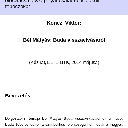
eloszlassa a Szapolyai-családról kialakult
toposzokat.
Konczi Viktor:
Bél Mátyás: Buda visszavívásáról
(Kézirat, ELTE-BTK, 2014 májusa)
Bevezetés:
Dolgozatom témája Bél Mátyás Buda visszavívásáról című műve.
Buda 1686-os ostroma szimbolikus jelentőségű nem csak a magyar,