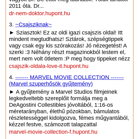
2011 óta. Dr...
dr-nem-doktor.hupont.hu
3.
~Csajsziknak~
► Sziasztok! Ez az oldi igazi csajszis oldal! Itt
mindent megtudhatsz! Sztárok, szépségtippek
vagy csak egy kis szórakozás! Jó nézegetést! A
szerki :3 Néhány részt magazinokból lestem el,
mert nem volt ötletem :P meg hogy tippeket nézz
csajszik-oldala-love-it.hupont.hu
4.
------- MARVEL MOVIE COLLECTION -------
(Marvel szuperhősök gyűjtemény)
► A gyűjtemény a Marvel Studios filmjeinek
legkedveltebb szereplőit formálja meg a
DeAgostini Collestibles jóvoltából, 1:16-os
méretarányban, élethű pózokban, bámulatos
részletességgel kidolgozva, fémes műgyantából,
kézzel festve, számozott talapzattal
marvel-movie-collection-f.hupont.hu