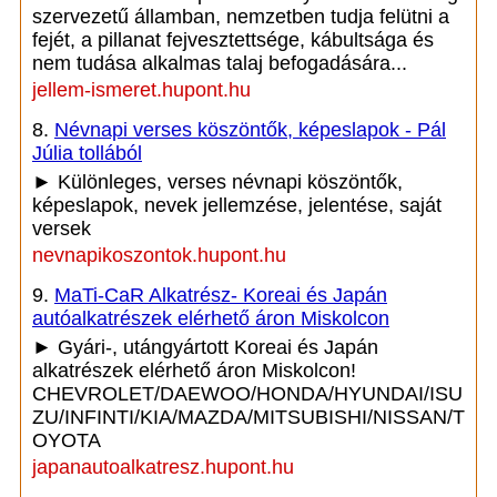
szervezetű államban, nemzetben tudja felütni a
fejét, a pillanat fejvesztettsége, kábultsága és
nem tudása alkalmas talaj befogadására...
jellem-ismeret.hupont.hu
8.
Névnapi verses köszöntők, képeslapok - Pál
Júlia tollából
► Különleges, verses névnapi köszöntők,
képeslapok, nevek jellemzése, jelentése, saját
versek
nevnapikoszontok.hupont.hu
9.
MaTi-CaR Alkatrész- Koreai és Japán
autóalkatrészek elérhető áron Miskolcon
► Gyári-, utángyártott Koreai és Japán
alkatrészek elérhető áron Miskolcon!
CHEVROLET/DAEWOO/HONDA/HYUNDAI/ISU
ZU/INFINTI/KIA/MAZDA/MITSUBISHI/NISSAN/T
OYOTA
japanautoalkatresz.hupont.hu