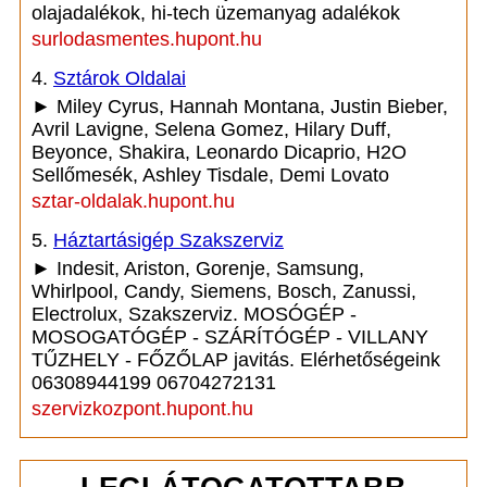
olajadalékok, hi-tech üzemanyag adalékok
surlodasmentes.hupont.hu
4.
Sztárok Oldalai
► Miley Cyrus, Hannah Montana, Justin Bieber,
Avril Lavigne, Selena Gomez, Hilary Duff,
Beyonce, Shakira, Leonardo Dicaprio, H2O
Sellőmesék, Ashley Tisdale, Demi Lovato
sztar-oldalak.hupont.hu
5.
Háztartásigép Szakszerviz
► Indesit, Ariston, Gorenje, Samsung,
Whirlpool, Candy, Siemens, Bosch, Zanussi,
Electrolux, Szakszerviz. MOSÓGÉP -
MOSOGATÓGÉP - SZÁRÍTÓGÉP - VILLANY
TŰZHELY - FŐZŐLAP javitás. Elérhetőségeink
06308944199 06704272131
szervizkozpont.hupont.hu