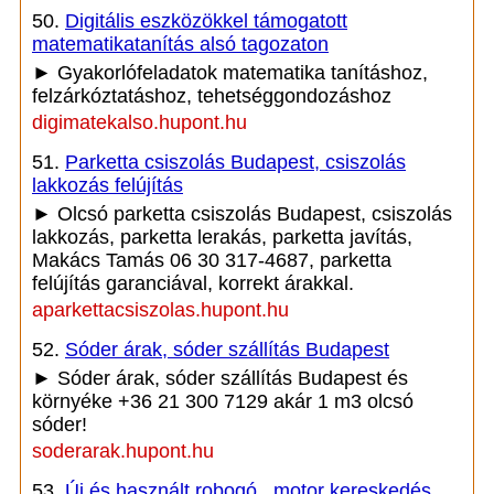
50.
Digitális eszközökkel támogatott
matematikatanítás alsó tagozaton
► Gyakorlófeladatok matematika tanításhoz,
felzárkóztatáshoz, tehetséggondozáshoz
digimatekalso.hupont.hu
51.
Parketta csiszolás Budapest, csiszolás
lakkozás felújítás
► Olcsó parketta csiszolás Budapest, csiszolás
lakkozás, parketta lerakás, parketta javítás,
Makács Tamás 06 30 317-4687, parketta
felújítás garanciával, korrekt árakkal.
aparkettacsiszolas.hupont.hu
52.
Sóder árak, sóder szállítás Budapest
► Sóder árak, sóder szállítás Budapest és
környéke +36 21 300 7129 akár 1 m3 olcsó
sóder!
soderarak.hupont.hu
53.
Új és használt robogó , motor kereskedés,