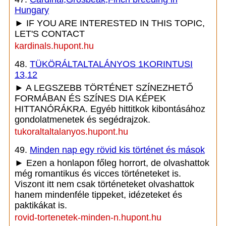
Hungary
► IF YOU ARE INTERESTED IN THIS TOPIC,
LET'S CONTACT
kardinals.hupont.hu
48.
TÜKÖRÁLTALTALÁNYOS 1KORINTUSI
13,12
► A LEGSZEBB TÖRTÉNET SZÍNEZHETŐ
FORMÁBAN ÉS SZÍNES DIA KÉPEK
HITTANÓRÁKRA. Egyéb hittitkok kibontásához
gondolatmenetek és segédrajzok.
tukoraltaltalanyos.hupont.hu
49.
Minden nap egy rövid kis történet és mások
► Ezen a honlapon főleg horrort, de olvashattok
még romantikus és vicces történeteket is.
Viszont itt nem csak történeteket olvashattok
hanem mindenféle tippeket, idézeteket és
paktikákat is.
rovid-tortenetek-minden-n.hupont.hu