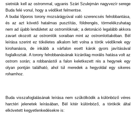
sietniük kell az ostrommal, ugyanis Szári Szulejmán nagyvezír serege
Buda felé vonul, hogy a védőket felmentse.
A budai lőporos torony mozsárágyúval való szerencsés felrobbantása,
és az azt követő hatalmas pusztítás, földrengés, törmelékzuhatag
nem ad újabb lendületet az ostromlóknak; a detonáció legalább akkora
zavart okozott az ostromlók soraiban mint az ostromlottakéban. Bél
leírása szerint ez tökéletes alkalom lett volna a török védőknek egy
kirohanásra, de inkább a várfalon esett károk gyors javításával
foglalkoztak. A torony felrobbanásának kizárólag morális hatása volt az
ostrom során; a robbanástól a falon keletkezett rés a hegynek egy
olyan pontján található, ahol túl meredek a hegyoldal egy sikeres
rohamhoz.
Buda visszafoglalásának leírása nem szűkölködik a különböző véres
harctéri jelenetek leírásában, Bél kitér különböző, a törökök által
elkövetett kegyetlenkedésekre is: