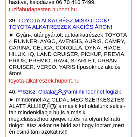
hasítva, kalodázva 06 70 410 7499.
tuzifabudapesten.hupont.hu
39.
TOYOTA ALKATRÉSZ MISKOLCON!
TOYOTA ALKATRÉSZEK AKCIÓS ÁRON!
► Gyári-, utángyártott autóalkatrészek TOYOTA
4-RUNNER, AYGO, AVENSIS, AURIS, CAMRY,
CARINA, CELICA, COROLLA, DYNA, HIACE,
HILUX, IQ, LAND CRUISER, PICKUP, PREVIA,
PRIUS, PREMIO, RAV4, STARLET, URBAN
CRUISER, VERSO, YARIS típusokhoz akciós
áron!
toyota-alkatreszek.hupont.hu
40.
**Sziszi OldalaƸ̵̡Ӝ̵̨̄Ʒ*ami mindennel fogizik
► mindennel!AZ OLDAL MÉG SZERKESZTÉS
ALATT ÁLL!!!!Ƹ̵̡Ӝ̵̨̄Ʒ( a másik két oldalunk:selcsi-
fan.mindenkilapja.hu,ls a másik
meg:classschool.qwqw.hu,és ha olyan feliratú
dolgot látsz akkor ne hidd azt hogy loptam,mert
én csináltam azokat is!!!