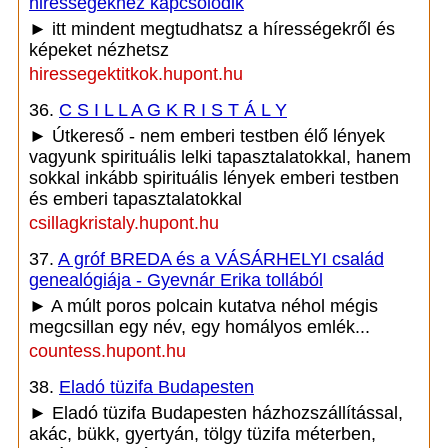
hirességekhez kapcsolódik
► itt mindent megtudhatsz a hírességekről és
képeket nézhetsz
hiressegektitkok.hupont.hu
36.
C S I L L A G K R I S T Á L Y
► Útkereső - nem emberi testben élő lények
vagyunk spirituális lelki tapasztalatokkal, hanem
sokkal inkább spirituális lények emberi testben
és emberi tapasztalatokkal
csillagkristaly.hupont.hu
37.
A gróf BREDA és a VÁSÁRHELYI család
genealógiája - Gyevnár Erika tollából
► A múlt poros polcain kutatva néhol mégis
megcsillan egy név, egy homályos emlék...
countess.hupont.hu
38.
Eladó tüzifa Budapesten
► Eladó tüzifa Budapesten házhozszállítással,
akác, bükk, gyertyán, tölgy tüzifa méterben,