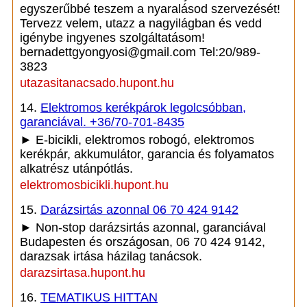
egyszerűbbé teszem a nyaralásod szervezését!
Tervezz velem, utazz a nagyilágban és vedd
igénybe ingyenes szolgáltatásom!
bernadettgyongyosi@gmail.com Tel:20/989-
3823
utazasitanacsado.hupont.hu
14.
Elektromos kerékpárok legolcsóbban,
garanciával. +36/70-701-8435
► E-bicikli, elektromos robogó, elektromos
kerékpár, akkumulátor, garancia és folyamatos
alkatrész utánpótlás.
elektromosbicikli.hupont.hu
15.
Darázsirtás azonnal 06 70 424 9142
► Non-stop darázsirtás azonnal, garanciával
Budapesten és országosan, 06 70 424 9142,
darazsak irtása házilag tanácsok.
darazsirtasa.hupont.hu
16.
TEMATIKUS HITTAN