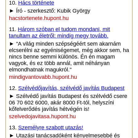
10.
Hács története
► Író - szerkesztő: Kubik György
hacstortenete.hupont.hu
11.
Három szóban el tudom mondani, mit
tanultam az életről: mindig megy tovább.
► "A világ minden szépségéért sem akarnám
elcserélni az egyéniségemet, még akkor sem, ha
nincs benne semmi különös. Én én magam
vagyok, és ez több annál, amit néhányan
elmondhatnak magukról."
mindigvantovabb.hupont.hu
12.
Szélvédőjavítás, szélvédő javítás Budapest
► Szélvédő javítás Budapest és szélvédő csere
06 70 602 6000, akár 8000 Ft-tól, helyszíni
kőfelverődés javítás hétvégén is!
szelvedojavitasa.hupont.hu
13.
Személyre szabott utazás!
► Utazási tanácsadóként kényelmesebbé és