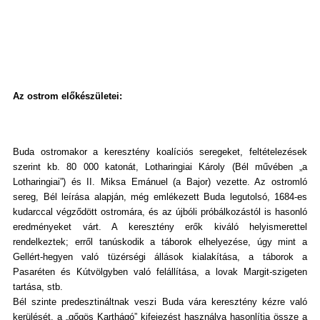
Az ostrom előkészületei:
Buda ostromakor a keresztény koalíciós seregeket, feltételezések
szerint kb. 80 000 katonát, Lotharingiai Károly (Bél művében „a
Lotharingiai”) és II. Miksa Emánuel (a Bajor) vezette. Az ostromló
sereg, Bél leírása alapján, még emlékezett Buda legutolsó, 1684-es
kudarccal végződött ostromára, és az újbóli próbálkozástól is hasonló
eredményeket várt. A keresztény erők kiváló helyismerettel
rendelkeztek; erről tanúskodik a táborok elhelyezése, úgy mint a
Gellért-hegyen való tüzérségi állások kialakítása, a táborok a
Pasaréten és Kútvölgyben való felállítása, a lovak Margit-szigeten
tartása, stb.
Bél szinte predesztináltnak veszi Buda vára keresztény kézre való
kerülését, a „gőgös Karthágó” kifejezést használva hasonlítja össze a