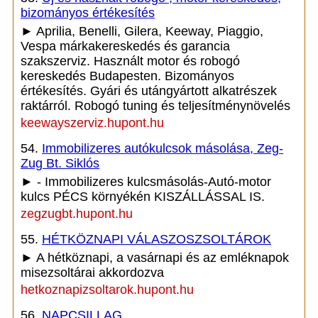
bizományos értékesítés
► Aprilia, Benelli, Gilera, Keeway, Piaggio,
Vespa márkakereskedés és garancia
szakszerviz. Használt motor és robogó
kereskedés Budapesten. Bizományos
értékesítés. Gyári és utángyártott alkatrészek
raktárról. Robogó tuning és teljesítménynövelés
keewayszerviz.hupont.hu
54.
Immobilizeres autókulcsok másolása, Zeg-
Zug Bt. Siklós
► - Immobilizeres kulcsmásolás-Autó-motor
kulcs PÉCS környékén KISZÁLLÁSSAL IS.
zegzugbt.hupont.hu
55.
HÉTKÖZNAPI VÁLASZOSZSOLTÁROK
► A hétköznapi, a vasárnapi és az emléknapok
misezsoltárai akkordozva
hetkoznapizsoltarok.hupont.hu
56.
NAPCSILLAG