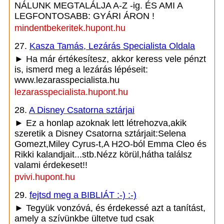
NÁLUNK MEGTALÁLJA A-Z -ig. ÉS AMI A
LEGFONTOSABB: GYÁRI ÁRON !
mindentbekeritek.hupont.hu
27.
Kasza Tamás, Lezárás Specialista Oldala
► Ha már értékesítesz, akkor keress vele pénzt
is, ismerd meg a lezárás lépéseit:
www.lezarasspecialista.hu
lezarasspecialista.hupont.hu
28.
A Disney Csatorna sztárjai
► Ez a honlap azoknak lett létrehozva,akik
szeretik a Disney Csatorna sztárjait:Selena
Gomezt,Miley Cyrus-t,A H2O-ból Emma Cleo és
Rikki kalandjait...stb.Nézz körül,hátha találsz
valami érdekeset!!
pvivi.hupont.hu
29.
fejtsd meg a BIBLIÁT :-) :-)
► Tegyük vonzóvá, és érdekessé azt a tanítást,
amely a szívünkbe ültetve tud csak