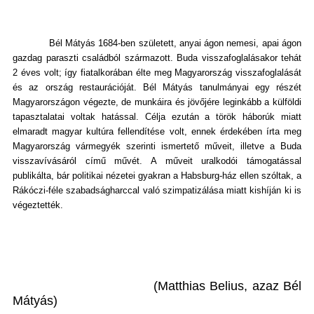
Bél Mátyás 1684-ben született, anyai ágon nemesi, apai ágon
gazdag paraszti családból származott. Buda visszafoglalásakor tehát
2 éves volt; így fiatalkorában élte meg Magyarország visszafoglalását
és az ország restaurációját. Bél Mátyás tanulmányai egy részét
Magyarországon végezte, de munkáira és jövőjére leginkább a külföldi
tapasztalatai voltak hatással. Célja ezután a török háborúk miatt
elmaradt magyar kultúra fellendítése volt, ennek érdekében írta meg
Magyarország vármegyék szerinti ismertető műveit, illetve a Buda
visszavívásáról című művét. A műveit uralkodói támogatással
publikálta, bár politikai nézetei gyakran a Habsburg-ház ellen szóltak, a
Rákóczi-féle szabadságharccal való szimpatizálása miatt kishíján ki is
végeztették.
(Matthias Belius, azaz Bél
Mátyás)