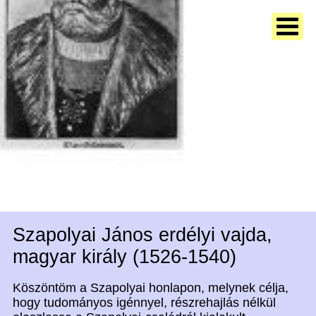
Szapolyai János erdélyi vajda,
magyar király (1526-1540)
Köszöntöm a Szapolyai honlapon, melynek célja,
hogy tudományos igénnyel, részrehajlás nélkül