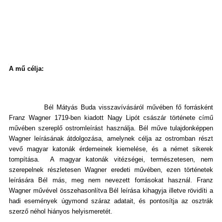
A mű célja:
Bél Mátyás Buda visszavívásáról művében fő forrásként
Franz Wagner 1719-ben kiadott Nagy Lipót császár története című
művében szereplő ostromleírást használja. Bél műve tulajdonképpen
Wagner leírásának átdolgozása, amelynek célja az ostromban részt
vevő magyar katonák érdemeinek kiemelése, és a német sikerek
tompítása. A magyar katonák vitézségei, természetesen, nem
szerepelnek részletesen Wagner eredeti művében, ezen történetek
leírására Bél más, meg nem nevezett forrásokat használ. Franz
Wagner művével összehasonlítva Bél leírása kihagyja illetve rövidíti a
hadi események úgymond száraz adatait, és pontosítja az osztrák
szerző néhol hiányos helyismeretét.