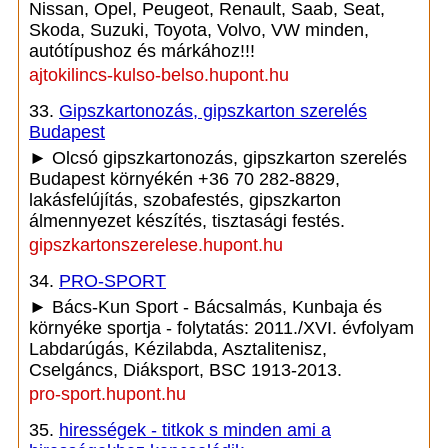
Nissan, Opel, Peugeot, Renault, Saab, Seat,
Skoda, Suzuki, Toyota, Volvo, VW minden,
autótípushoz és márkához!!!
ajtokilincs-kulso-belso.hupont.hu
33.
Gipszkartonozás, gipszkarton szerelés
Budapest
► Olcsó gipszkartonozás, gipszkarton szerelés
Budapest környékén +36 70 282-8829,
lakásfelújítás, szobafestés, gipszkarton
álmennyezet készítés, tisztasági festés.
gipszkartonszerelese.hupont.hu
34.
PRO-SPORT
► Bács-Kun Sport - Bácsalmás, Kunbaja és
környéke sportja - folytatás: 2011./XVI. évfolyam
Labdarúgás, Kézilabda, Asztalitenisz,
Cselgáncs, Diáksport, BSC 1913-2013.
pro-sport.hupont.hu
35.
hirességek - titkok s minden ami a