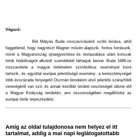
Végszó:
Bél Mátyás Buda visszavívásáról szóló leírása, attól
függetlenül, hogy nagyrészt Wagner művén alapszik, fontos forrásunk,
mivel a Magyarország újraegyesítése és restaurálása utáni korszak
török hódoltságról alkotott szemléletét láthatjuk benne. Buda 1686-os
visszavétele a magyar történelem szimbolikus eseményei közé
tartozik, és egyúttal európai jelentőségű esemény: a kereszténységet
több évszázada fenyegető Oszmán birodalom első jelentős szárazföldi
vereségéről van szó, és annak későbbi területi veszteségét idézte elő
a Magyar Királyság területén, ami összességében megállította az
európai török terjeszkedést.
Amíg az oldal tulajdonosa nem helyez el itt
tartalmat, addig a mai napi leglátogatottabb