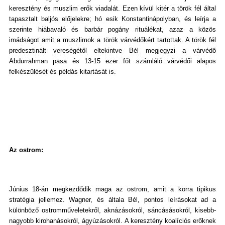
keresztény és muszlim erők viadalát. Ezen kívül kitér a török fél által
tapasztalt baljós előjelekre; hó esik Konstantinápolyban, és leírja a
szerinte hiábavaló és barbár pogány rituálékat, azaz a közös
imádságot amit a muszlimok a török várvédőkért tartottak. A török fél
predesztinált vereségétől eltekintve Bél megjegyzi a várvédő
Abdurrahman pasa és 13-15 ezer főt számláló várvédői alapos
felkészülését és példás kitartását is.
Az ostrom:
Június 18-án megkezdődik maga az ostrom, amit a korra tipikus
stratégia jellemez. Wagner, és általa Bél, pontos leírásokat ad a
különböző ostromműveletekről, aknázásokról, sáncásásokról, kisebb-
nagyobb kirohanásokról, ágyúzásokról. A keresztény koalíciós erőknek