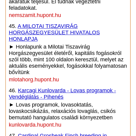
akaratuk teljesül. El tudnak végeztetni
feladatokat.
nemszamit.hupont.hu
45.
A MILOTAI TISZAVIRÁG
HORGÁSZEGYESÜLET HIVATALOS
HONLAPJA
► Honlapunk a Milotai Tiszavirág
Horgászegyesület életéről, kapitális fogásokról
szól több, mint 100 oldalon keresztül, melyet az
aktuális eseményekkel, fogásokkal folyamatosan
bővítünk
mlotahorg.hupont.hu
46.
Karcagi Kunlovarda - Lovas programok -
Vendéglátás - Pihenés
► Lovas programok, lovasoktatás,
lovaskocsikázás, relaxációs lovaglás, csikós
bemutató hangulatos családi környezetben
kunlovarda.hupont.hu
47.
Cardinal,Grosbeak,Finch breeding in