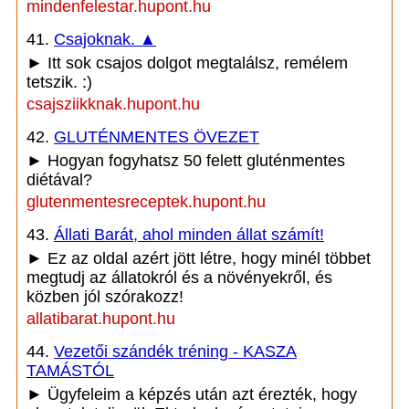
mindenfelestar.hupont.hu
41.
Csajoknak. ▲
► Itt sok csajos dolgot megtalálsz, remélem
tetszik. :)
csajsziikknak.hupont.hu
42.
GLUTÉNMENTES ÖVEZET
► Hogyan fogyhatsz 50 felett gluténmentes
diétával?
glutenmentesreceptek.hupont.hu
43.
Állati Barát, ahol minden állat számít!
► Ez az oldal azért jött létre, hogy minél többet
megtudj az állatokról és a növényekről, és
közben jól szórakozz!
allatibarat.hupont.hu
44.
Vezetői szándék tréning - KASZA
TAMÁSTÓL
► Ügyfeleim a képzés után azt érezték, hogy