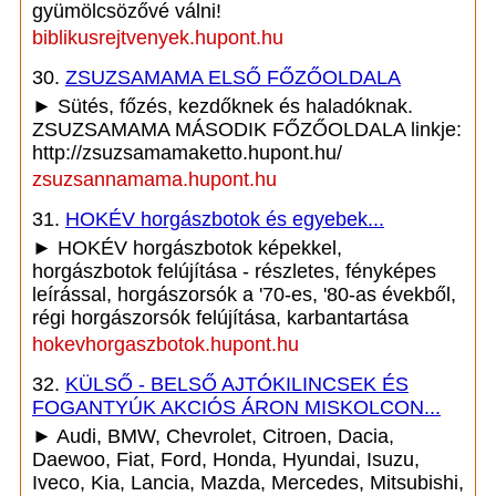
gyümölcsözővé válni!
biblikusrejtvenyek.hupont.hu
30.
ZSUZSAMAMA ELSŐ FŐZŐOLDALA
► Sütés, főzés, kezdőknek és haladóknak.
ZSUZSAMAMA MÁSODIK FŐZŐOLDALA linkje:
http://zsuzsamamaketto.hupont.hu/
zsuzsannamama.hupont.hu
31.
HOKÉV horgászbotok és egyebek...
► HOKÉV horgászbotok képekkel,
horgászbotok felújítása - részletes, fényképes
leírással, horgászorsók a '70-es, '80-as évekből,
régi horgászorsók felújítása, karbantartása
hokevhorgaszbotok.hupont.hu
32.
KÜLSŐ - BELSŐ AJTÓKILINCSEK ÉS
FOGANTYÚK AKCIÓS ÁRON MISKOLCON...
► Audi, BMW, Chevrolet, Citroen, Dacia,
Daewoo, Fiat, Ford, Honda, Hyundai, Isuzu,
Iveco, Kia, Lancia, Mazda, Mercedes, Mitsubishi,