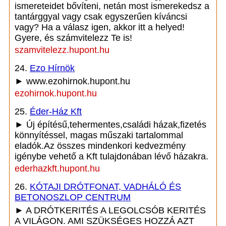
ismereteidet bővíteni, netán most ismerekedsz a
tantárggyal vagy csak egyszerűen kíváncsi
vagy? Ha a válasz igen, akkor itt a helyed!
Gyere, és számvitelezz Te is!
szamvitelezz.hupont.hu
24.
Ezo Hírnök
► www.ezohirnok.hupont.hu
ezohirnok.hupont.hu
25.
Éder-Ház Kft
► Új építésű,tehermentes,családi házak,fizetés
könnyítéssel, magas műszaki tartalommal
eladók.Az összes mindenkori kedvezmény
igénybe vehető a Kft tulajdonában lévő házakra.
ederhazkft.hupont.hu
26.
KÓTAJI DRÓTFONAT, VADHÁLÓ ÉS
BETONOSZLOP CENTRUM
► A DRÓTKERITÉS A LEGOLCSÓB KERITÉS
A VILÁGON. AMI SZÜKSÉGES HOZZÁ AZT