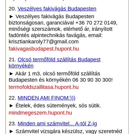
20.
Veszélyes fakivágás Budapesten
► Veszélyes fakivágás Budapesten
biztonságosan, garanciával +36 70 272 0149,
minőségi szerszámok, elérhető ár, irányított
fadöntés alpintechnikás favágás, email:
krisztiankaroly77@gmail.com
fakivagasbudapest.hupont.hu
21.
Olcsó termőföld szállítás Budapest
környékén
► Akár 1 m3, olcsó termőföld szállítás
Budapesten és környékén 06 30 90 30 300!
termofoldszallitasa.hupont.hu
22.
MINDEN AMI FINOM:)))
► Ételek, édes sütemények, sós sütik.
mindmegeszem.hupont.hu
23.
Minden ami számvitel... A-tól Z-ig
► Számvitel vizsgára készülsz, vagy szeretnéd