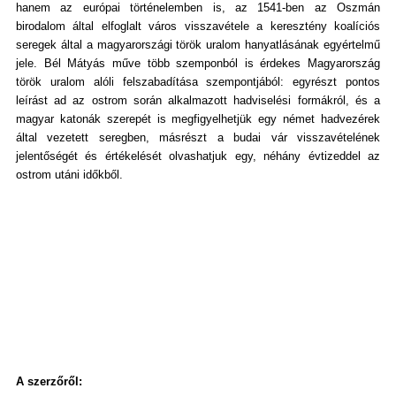
hanem az európai történelemben is, az 1541-ben az Oszmán
birodalom által elfoglalt város visszavétele a keresztény koalíciós
seregek által a magyarországi török uralom hanyatlásának egyértelmű
jele. Bél Mátyás műve több szemponból is érdekes Magyarország
török uralom alóli felszabadítása szempontjából: egyrészt pontos
leírást ad az ostrom során alkalmazott hadviselési formákról, és a
magyar katonák szerepét is megfigyelhetjük egy német hadvezérek
által vezetett seregben, másrészt a budai vár visszavételének
jelentőségét és értékelését olvashatjuk egy, néhány évtizeddel az
ostrom utáni időkből.
A szerzőről: