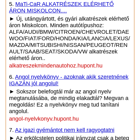
5.
MaTi-CaR ALKATRÉSZEK ELÉRHETŐ
ÁRON MISKOLCON....
► Új, utángyártott, és gyári alkatrészek elérhető
áron Miskolcon. Minden autótípushoz:
ALFA/AUDI/BMW/CITROEN/CHEVROLET/DAE
WOO/FIAT/FORD/HONDA/KIA/LANCIA/LEXUS/
MAZDA/MITSUBISHI/NISSAN/PEUGEOT/REN
AULT/SAAB/SEAT/SKODA/VW alkatrészek
elérhető áron..
alkatreszekmindenautohoz.hupont.hu
6.
Angol nyelvkönyv - azoknak akik szeretnének
IGAZÁN jól angolul!
► Sokszor belefogtál már az angol nyelv
megtanulásába, de mindig elakadtál? Megvan a
megoldás! Ez a nyelvkönyv meg tud tanítani
angolul.
angol-nyelvkonyv.hupont.hu
7.
Az igazi gyémántot nem kell ragyogtatni
► Az erkölcstelen politikai irányzat csak a beteg