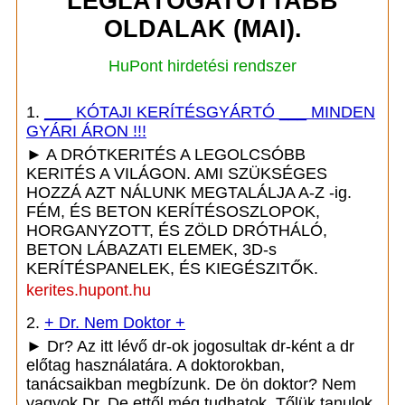
LEGLÁTOGATOTTABB
OLDALAK (MAI).
HuPont hirdetési rendszer
1.
___ KÓTAJI KERÍTÉSGYÁRTÓ ___ MINDEN
GYÁRI ÁRON !!!
► A DRÓTKERITÉS A LEGOLCSÓBB
KERITÉS A VILÁGON. AMI SZÜKSÉGES
HOZZÁ AZT NÁLUNK MEGTALÁLJA A-Z -ig.
FÉM, ÉS BETON KERÍTÉSOSZLOPOK,
HORGANYZOTT, ÉS ZÖLD DRÓTHÁLÓ,
BETON LÁBAZATI ELEMEK, 3D-s
KERÍTÉSPANELEK, ÉS KIEGÉSZITŐK.
kerites.hupont.hu
2.
+ Dr. Nem Doktor +
► Dr? Az itt lévő dr-ok jogosultak dr-ként a dr
előtag használatára. A doktorokban,
tanácsaikban megbízunk. De ön doktor? Nem
vagyok Dr. De ettől még tudhatok. Tőlük tanulok