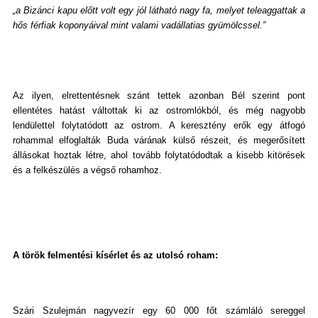
„a Bizánci kapu előtt volt egy jól látható nagy fa, melyet teleaggattak a
hős férfiak koponyáival mint valami vadállatias gyümölcssel.”
Az ilyen, elrettentésnek szánt tettek azonban Bél szerint pont
ellentétes hatást váltottak ki az ostromlókból, és még nagyobb
lendülettel folytatódott az ostrom. A keresztény erők egy átfogó
rohammal elfoglalták Buda várának külső részeit, és megerősített
állásokat hoztak létre, ahol tovább folytatódodtak a kisebb kitörések
és a felkészülés a végső rohamhoz.
A török felmentési kísérlet és az utolsó roham:
Szári Szulejmán nagyvezír egy 60 000 főt számláló sereggel