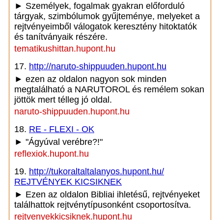
► Személyek, fogalmak gyakran előforduló
tárgyak, szimbólumok gyűjteménye, melyeket a
rejtvényeimből válogatok keresztény hitoktatók
és tanítványaik részére.
tematikushittan.hupont.hu
17.
http://naruto-shippuuden.hupont.hu
► ezen az oldalon nagyon sok minden
megtalálható a NARUTOROL és remélem sokan
jöttök mert télleg jó oldal.
naruto-shippuuden.hupont.hu
18.
RE - FLEXI - OK
► "Ágyúval verébre?!"
reflexiok.hupont.hu
19.
http://tukoraltaltalanyos.hupont.hu/
REJTVÉNYEK KICSIKNEK
► Ezen az oldalon Bibliai ihletésű, rejtvényeket
találhattok rejtvénytípusonként csoportosítva.
rejtvenyekkicsiknek.hupont.hu