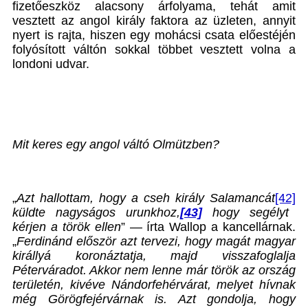
fizetőeszköz alacsony árfolyama, tehát amit
vesztett az angol király faktora az üzleten, annyit
nyert is rajta, hiszen egy mohácsi csata előestéjén
folyósított váltón sokkal többet vesztett volna a
londoni udvar.
Mit keres egy angol váltó Olmützben?
„
Azt hallottam, hogy a cseh király Salamancát
[42]
küldte nagyságos urunkhoz,
[43]
hogy segélyt
kérjen a török ellen
” — írta Wallop a kancellárnak.
„
Ferdinánd először azt tervezi, hogy magát magyar
királlyá koronáztatja, majd visszafoglalja
Péterváradot. Akkor nem lenne már török az ország
területén, kivéve Nándorfehérvárat, melyet hívnak
még Görögfejérvárnak is. Azt gondolja, hogy