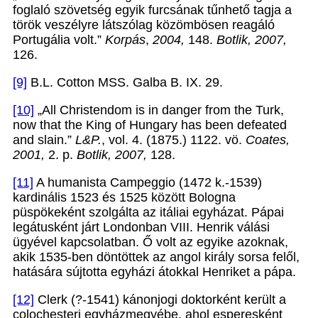
foglaló szövetség egyik furcsának tűnhető tagja a
török veszélyre látszólag közömbösen reagáló
Portugália volt.”
Korpás
,
2004,
148.
Botlik, 2007,
126.
[9]
B.L. Cotton MSS. Galba B. IX. 29.
[10]
„All Christendom is in danger from the Turk,
now that the King of Hungary has been defeated
and slain.”
L&P.
, vol. 4. (1875.) 1122. vö.
Coates,
2001,
2. p.
Botlik, 2007,
128.
[11]
A humanista Campeggio (1472 k.-1539)
kardinális 1523 és 1525 között Bologna
püspökeként szolgálta az itáliai egyházat. Pápai
legátusként járt Londonban VIII. Henrik válási
ügyével kapcsolatban. Ő volt az egyike azoknak,
akik 1535-ben döntöttek az angol király sorsa felől,
hatására sújtotta egyházi átokkal Henriket a pápa.
[12]
Clerk (?-1541) kánonjogi doktorként került a
colochesteri egyházmegyébe, ahol esperesként