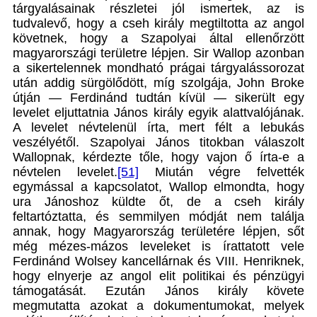
tárgyalásainak részletei jól ismertek, az is
tudvalevő, hogy a cseh király megtiltotta az angol
követnek, hogy a Szapolyai által ellenőrzött
magyarországi területre lépjen. Sir Wallop azonban
a sikertelennek mondható prágai tárgyalássorozat
után addig sürgölődött, míg szolgája, John Broke
útján — Ferdinánd tudtán kívül — sikerült egy
levelet eljuttatnia János király egyik alattvalójának.
A levelet névtelenül írta, mert félt a lebukás
veszélyétől. Szapolyai János titokban válaszolt
Wallopnak, kérdezte tőle, hogy vajon ő írta-e a
névtelen levelet.
[51]
Miután végre felvették
egymással a kapcsolatot, Wallop elmondta, hogy
ura Jánoshoz küldte őt, de a cseh király
feltartóztatta, és semmilyen módját nem találja
annak, hogy Magyarország területére lépjen, sőt
még mézes-mázos leveleket is írattatott vele
Ferdinánd Wolsey kancellárnak és VIII. Henriknek,
hogy elnyerje az angol elit politikai és pénzügyi
támogatását. Ezután János király követe
megmutatta azokat a dokumentumokat, melyek