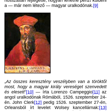
hosszasan fejtegette, hogyan lehetne pénzt küldeni
a — már nem létező — magyar uralkodónak.
[9]
„
Az összes keresztény veszélyben van a töröktől
most, hogy a magyar király vereséget szenvedett
és elesett
”
[10]
— írta Lorenzo Campeggio
[11]
az
angol uralkodónak Rómából, 1526. szeptember 24-
én. John Clerk
[12]
pedig 1526. szeptember 27-én,
Orleansból írt levelet Wolsey kancellárnak:
[13]