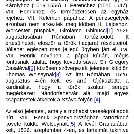
Károlyhoz (1519-1556), I. Ferenchez (1515-1547),
VIII. Henrikhez, és természetesen az egyház
fejéhez, VII. Kelemen pápához. A pénzsegélyek
azonban nem érkeztek meg időben II. Lajoshoz.
Worcester püspöke, Girolamo Ghinucci
[1]
1526
augusztusában Rómában tartózkodott, itt
értesülhetett először a török hadjárat részleteiről.
Jóllehet egészen más jellegű ügyben járt el ura,
VIII. Henrik nevében a pápai kúrián, mégis
fontosnak találta, hogy követtársával, Sir Gregory
Casaléval
[2]
közösen szövegezett jelentést küldjön
Thomas Wolseynak
[3]
. Az irat Rómában, 1526.
augusztus 4-én kelt, és arról tájékoztatta a
kardinálist, hogy a török szultán serege
megérkezett Nándorfehérvár alá, majd egyes
csapattestek átkeltek a Száva-folyón.
[4]
Az első jelentést, amely a mohácsi vereségről adott
hírt, VIII. Henrik Spanyolországban tartózkodó
követe küldte Wolseynak.
[5]
A levél Granadában
kelt, 1526. szeptember 4-én, és tartalmát tekintve