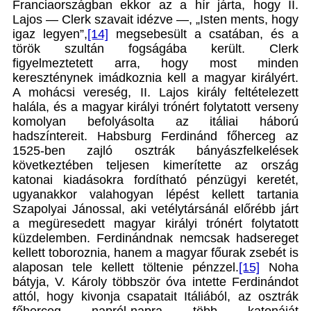
Franciaországban ekkor az a hír járta, hogy II.
Lajos — Clerk szavait idézve —, „Isten ments, hogy
igaz legyen”,
[14]
megsebesült a csatában, és a
török szultán fogságába került. Clerk
figyelmeztetett arra, hogy most minden
kereszténynek imádkoznia kell a magyar királyért.
A mohácsi vereség, II. Lajos király feltételezett
halála, és a magyar királyi trónért folytatott verseny
komolyan befolyásolta az itáliai háború
hadszíntereit. Habsburg Ferdinánd főherceg az
1525-ben zajló osztrák bányászfelkelések
következtében teljesen kimerítette az ország
katonai kiadásokra fordítható pénzügyi keretét,
ugyanakkor valahogyan lépést kellett tartania
Szapolyai Jánossal, aki vetélytársánál előrébb járt
a megüresedett magyar királyi trónért folytatott
küzdelemben. Ferdinándnak nemcsak hadsereget
kellett toboroznia, hanem a magyar főurak zsebét is
alaposan tele kellett töltenie pénzzel.
[15]
Noha
bátyja, V. Károly többször óva intette Ferdinándot
attól, hogy kivonja csapatait Itáliából, az osztrák