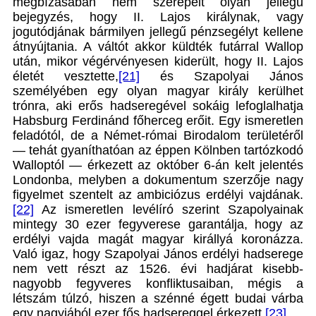
megbízásában nem szerepelt olyan jellegű
bejegyzés, hogy II. Lajos királynak, vagy
jogutódjának bármilyen jellegű pénzsegélyt kellene
átnyújtania. A váltót akkor küldték futárral Wallop
után, mikor végérvényesen kiderült, hogy II. Lajos
életét vesztette,
[21]
és Szapolyai János
személyében egy olyan magyar király kerülhet
trónra, aki erős hadseregével sokáig lefoglalhatja
Habsburg Ferdinánd főherceg erőit. Egy ismeretlen
feladótól, de a Német-római Birodalom területéről
— tehát gyaníthatóan az éppen Kölnben tartózkodó
Walloptól — érkezett az október 6-án kelt jelentés
Londonba, melyben a dokumentum szerzője nagy
figyelmet szentelt az ambiciózus erdélyi vajdának.
[22]
Az ismeretlen levélíró szerint Szapolyainak
mintegy 30 ezer fegyverese garantálja, hogy az
erdélyi vajda magát magyar királlyá koronázza.
Való igaz, hogy Szapolyai János erdélyi hadserege
nem vett részt az 1526. évi hadjárat kisebb-
nagyobb fegyveres konfliktusaiban, mégis a
létszám túlzó, hiszen a szénné égett budai várba
egy nagyjából ezer fős hadsereggel érkezett.
[23]