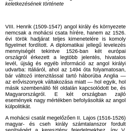
keletkezésének története
VIII. Henrik (1509-1547) angol király és környezete
nemcsak a mohácsi csata hírére, hanem az 1526.
évi török hadjárat teljes kimenetelére is komoly
figyelmet fordított. A diplomatikai jellegű levelezés
mennyiségét tekintve 1526-ban két európai
országról érkezett a legtöbb jelentés, hivatalos
levél, újság és egyéb információ az angol királyi
udvarba: Itáliáról, ahol az 1494 óta folyamatosan,
bár változó intenzitással tartó háborúba Anglia —
az erőviszonyok váltakozása miatt — hol egyik, hol
másik szembenálló fél oldalán kapcsolódott be, és
Magyarországról. E két országban zajló
események nagy mértékben befolyásolták az angol
külpolitikát.
A mohácsi csatát megelőzően II. Lajos (1516-1526)
magyar- és cseh király számtalanszor fordult
segítségért a keresztény fejedelmekhez, így V.