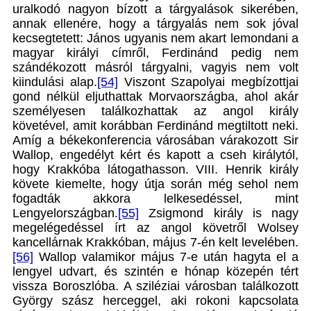
uralkodó nagyon bízott a tárgyalások sikerében,
annak ellenére, hogy a tárgyalás nem sok jóval
kecsegtetett: János ugyanis nem akart lemondani a
magyar királyi címről, Ferdinánd pedig nem
szándékozott másról tárgyalni, vagyis nem volt
kiindulási alap.
[54]
Viszont Szapolyai megbízottjai
gond nélkül eljuthattak Morvaországba, ahol akár
személyesen találkozhattak az angol király
követével, amit korábban Ferdinánd megtiltott neki.
Amíg a békekonferencia városában várakozott Sir
Wallop, engedélyt kért és kapott a cseh királytól,
hogy Krakkóba látogathasson. VIII. Henrik király
követe kiemelte, hogy útja során még sehol nem
fogadták akkora lelkesedéssel, mint
Lengyelországban.
[55]
Zsigmond király is nagy
megelégedéssel írt az angol követről Wolsey
kancellárnak Krakkóban, május 7-én kelt levelében.
[56]
Wallop valamikor május 7-e után hagyta el a
lengyel udvart, és szintén e hónap közepén tért
vissza Boroszlóba. A sziléziai városban találkozott
György szász herceggel, aki rokoni kapcsolata