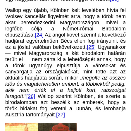
Wallop egy újabb, Kölnben kelt levelében hívta fel
Wolsey kancellár figyelmét arra, hogy a török nem
akar berendezkedni Magyarországon, mivel a
legfőbb célja a Német-római Birodalom
elpusztítása.
[24]
Az angol követ szerint a következő
hadjárat egyértelműen Bécs ellen fog irányulni, és
ez a jóslat valóban bekövetkezett.
[25]
Ugyanakkor
— mivel Magyarország a két birodalom határán
terült el — nem zárta ki a lehetőségét annak, hogy
a török ugyanúgy elpusztítja a városokat és
sanyargatja az országlakókat, mint tette azt az
aktuális hadjárata során, mikor „
megölte az összes
idős és magatehetetlen embert, a többiekből pedig,
akik nem érték el a hajlott kort, rabszolgát
faragott
.”
[26]
Wallop szerint Kölnben, és szerte a
birodalomban azt beszélik az emberek, hogy a
török hidakat fog veretni a Dunán, és lerohanja
Ausztria tartományait.
[27]