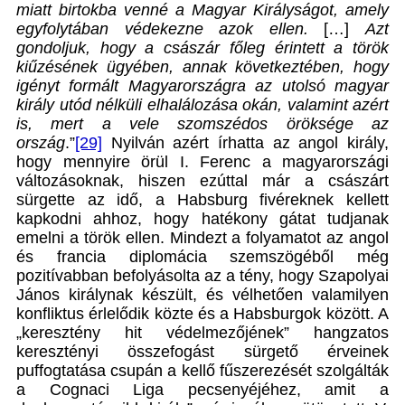
miatt birtokba venné a Magyar Királyságot, amely
egyfolytában védekezne azok ellen.
[…]
Azt
gondoljuk, hogy a császár főleg érintett a török
kiűzésének ügyében, annak következtében, hogy
igényt formált Magyarországra az utolsó magyar
király utód nélküli elhalálozása okán, valamint azért
is, mert a vele szomszédos öröksége az
ország
.”
[29]
Nyilván azért írhatta az angol király,
hogy mennyire örül I. Ferenc a magyarországi
változásoknak, hiszen ezúttal már a császárt
sürgette az idő, a Habsburg fivéreknek kellett
kapkodni ahhoz, hogy hatékony gátat tudjanak
emelni a török ellen. Mindezt a folyamatot az angol
és francia diplomácia szemszögéből még
pozitívabban befolyásolta az a tény, hogy Szapolyai
János királynak készült, és vélhetően valamilyen
konfliktus érlelődik közte és a Habsburgok között. A
„keresztény hit védelmezőjének” hangzatos
keresztényi összefogást sürgető érveinek
puffogtatása csupán a kellő fűszerezését szolgálták
a Cognaci Liga pecsenyéjéhez, amit a