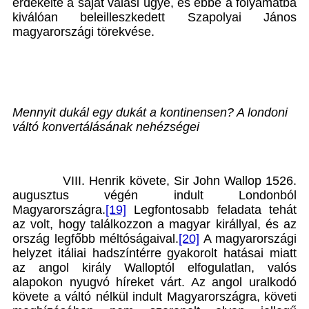
érdekelte a saját válási ügye, és ebbe a folyamatba
kiválóan beleilleszkedett Szapolyai János
magyarországi törekvése.
Mennyit dukál egy dukát a kontinensen? A londoni
váltó konvertálásának nehézségei
VIII. Henrik követe, Sir John Wallop 1526.
augusztus végén indult Londonból
Magyarországra.
[19]
Legfontosabb feladata tehát
az volt, hogy találkozzon a magyar királlyal, és az
ország legfőbb méltóságaival.
[20]
A magyarországi
helyzet itáliai hadszíntérre gyakorolt hatásai miatt
az angol király Walloptól elfogulatlan, valós
alapokon nyugvó híreket várt. Az angol uralkodó
követe a váltó nélkül indult Magyarországra, követi