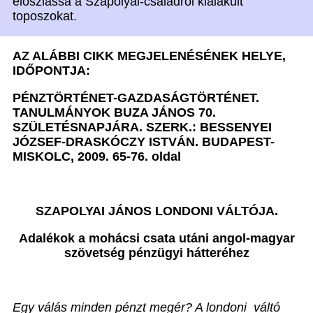
eloszlassa a Szapolyai-családról kialakult
toposzokat.
AZ ALÁBBI CIKK MEGJELENÉSÉNEK HELYE,
IDŐPONTJA:
PÉNZTÖRTÉNET-GAZDASÁGTÖRTÉNET.
TANULMÁNYOK BUZA JÁNOS 70.
SZÜLETÉSNAPJÁRA. SZERK.: BESSENYEI
JÓZSEF-DRASKÓCZY ISTVÁN. BUDAPEST-
MISKOLC, 2009. 65-76. oldal
SZAPOLYAI JÁNOS LONDONI VÁLTÓJA.
Adalékok a mohácsi csata utáni angol-magyar
szövetség pénzügyi hátteréhez
Egy válás minden pénzt megér? A londoni váltó