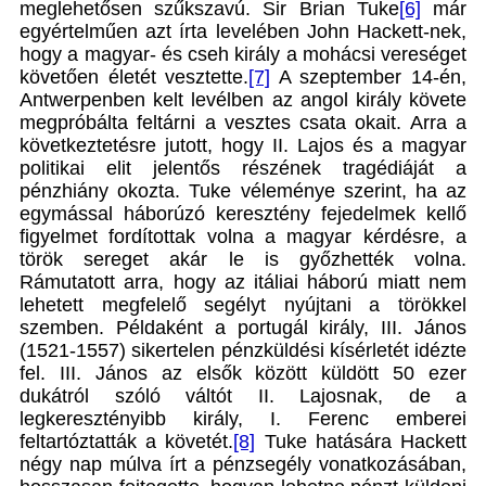
meglehetősen szűkszavú. Sir Brian Tuke
[6]
már
egyértelműen azt írta levelében John Hackett-nek,
hogy a magyar- és cseh király a mohácsi vereséget
követően életét vesztette.
[7]
A szeptember 14-én,
Antwerpenben kelt levélben az angol király követe
megpróbálta feltárni a vesztes csata okait. Arra a
következtetésre jutott, hogy II. Lajos és a magyar
politikai elit jelentős részének tragédiáját a
pénzhiány okozta. Tuke véleménye szerint, ha az
egymással háborúzó keresztény fejedelmek kellő
figyelmet fordítottak volna a magyar kérdésre, a
török sereget akár le is győzhették volna.
Rámutatott arra, hogy az itáliai háború miatt nem
lehetett megfelelő segélyt nyújtani a törökkel
szemben. Példaként a portugál király, III. János
(1521-1557) sikertelen pénzküldési kísérletét idézte
fel. III. János az elsők között küldött 50 ezer
dukátról szóló váltót II. Lajosnak, de a
legkeresztényibb király, I. Ferenc emberei
feltartóztatták a követét.
[8]
Tuke hatására Hackett
négy nap múlva írt a pénzsegély vonatkozásában,