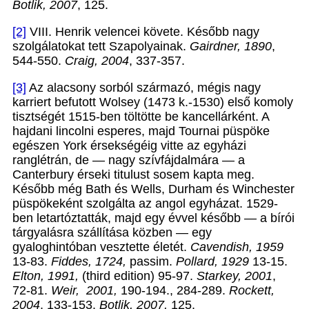
Botlik, 2007
, 125.
[2]
VIII. Henrik velencei követe. Később nagy
szolgálatokat tett Szapolyainak.
Gairdner, 1890
,
544-550.
Craig, 2004
, 337-357.
[3]
Az alacsony sorból származó, mégis nagy
karriert befutott Wolsey (1473 k.-1530) első komoly
tisztségét 1515-ben töltötte be kancellárként. A
hajdani lincolni esperes, majd Tournai püspöke
egészen York érsekségéig vitte az egyházi
ranglétrán, de — nagy szívfájdalmára — a
Canterbury érseki titulust sosem kapta meg.
Később még Bath és Wells, Durham és Winchester
püspökeként szolgálta az angol egyházat. 1529-
ben letartóztatták, majd egy évvel később — a bírói
tárgyalásra szállítása közben — egy
gyaloghintóban vesztette életét.
Cavendish,
1959
13-83.
Fiddes,
1724,
passim.
Pollard, 1929
13-15.
Elton, 1991,
(third edition) 95-97.
Starkey, 2001
,
72-81.
Weir,
2001,
190-194., 284-289.
Rockett,
2004
, 133-153.
Botlik, 2007,
125.