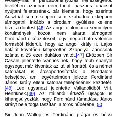
Wolsey-nak a pénzadományozás nehézségeiről,
levelében azonban nem tudott hasznos tanácsot
nyújtani felettesének, bár kiemelte, hogy szerinte
Ausztriát semmiképpen sem szabadna ekképpen
támogatni, inkább a birodalmi gyűlésre kellene
bízni a döntést.
[46]
Az angol diplomácia semmilyen
körülmények között nem akarta támogatni
Ferdinánd elképzeléseit, egy megbízható velencei
forrásból kiderült, hogy az angol király II. Lajos
halálát követően kifejezetten Szapolyai Jánosnak
szánta a 25 ezer dukátos váltót.
[47]
Eközben Sir
Casale jelentette Vannes-nek, hogy több spanyol
egységet már kivontak az itáliai frontról, és a német
katonákat is átcsoportosították a Birodalom
belsejébe, ami egyértelműen jelezte Ferdinánd
János király elleni katonai fellépésének kezdetét.
[48]
Lee ugyanezt jelentette Valladolidból VIII.
Henriknek.
[49]
Az Itáliából érkező újságok is
kihangsúlyozták, hogy Ferdinánd támadása János
királyt bele fogja taszítani a török hűbérébe.
[50]
Sir John Wallop és Ferdinánd prágai és bécsi