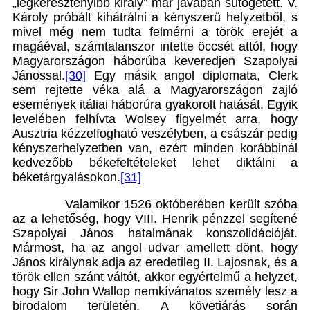
„legkeresztényibb király” már javában sütögetett. V.
Károly próbált kihátrálni a kényszerű helyzetből, s
mivel még nem tudta felmérni a török erejét a
magáéval, számtalanszor intette öccsét attól, hogy
Magyarországon háborúba keveredjen Szapolyai
Jánossal.
[30]
Egy másik angol diplomata, Clerk
sem rejtette véka alá a Magyarországon zajló
események itáliai háborúra gyakorolt hatását. Egyik
levelében felhívta Wolsey figyelmét arra, hogy
Ausztria kézzelfogható veszélyben, a császár pedig
kényszerhelyzetben van, ezért minden korábbinál
kedvezőbb békefeltételeket lehet diktálni a
béketárgyalásokon.
[31]
Valamikor 1526 októberében került szóba
az a lehetőség, hogy VIII. Henrik pénzzel segítené
Szapolyai János hatalmának konszolidációját.
Mármost, ha az angol udvar amellett dönt, hogy
János királynak adja az eredetileg II. Lajosnak, és a
török ellen szánt váltót, akkor egyértelmű a helyzet,
hogy Sir John Wallop nemkívánatos személy lesz a
birodalom területén. A követjárás során