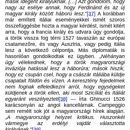
másik idegent királyuknak. […] Azt gondolom, hogy
nagy az esélye annak, hogy Ferdinánd és az új
magyar király között háború lesz.
”
[37]
A korábban
már említett itáliai eseményekkel ismét szoros
összefüggésbe hozta a magyar kérdést, ismét kitért
arra, hogy a francia király és udvara úgy gondolja,
a török vissza fog térni 1527 tavaszán az európai
csatamezőre, és vagy Ausztria, vagy pedig Itália
lesz a következő célpontja. Más diplomaták is
hasonlóan gondolkodtak ez ügyben. „
Néhányan
úgy vélekednek, hogy a török magyarországi
inváziója hatással lesz a háborúra; mások hiszik,
hogy ez csupán csel, hogy a császár Itáliába küldje
csapatait földön és vízen. A keresztény fejedelmek
nem fognak elfeledkezni arról, hogy egységeket
küldjenek a török ellen, aki most Szicíliát és Itáliát
egyaránt veszélyezteti
[38]
—
írta Ghinucci 1526
karácsonyán az angol kancellárnak. Campeggio
sem remélt sok jót a magyarországi hírek alapján.
„
A magyarországi helyzet kritikus. Huszonkét
vármegye az erdélyi vajdát választotta
királyának
.”
[39]