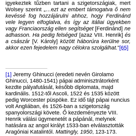
igyekeztek tűzben tartani a szigetországiak, mert
Wolsey szerint „…e
zt az embert támogatva ő nem
kevéssé fog hozzájárulni ahhoz, hogy Ferdinánd
vele legyen elfoglalva, és így az itáliai ügyekben
vagy Franciaország ellen segítséget
[Ferdinánd]
ne
adhasson. Ha pedig felséged
[azaz VIII. Henrik]
és
a császár
[V. Károly]
között háborúra kerülne sor,
akkor ezen fejedelem nagy célokra szolgálhat.
”
[65]
[1]
Jeremy Ghinucci (eredeti nevén Girolamo
Ghinucci, 1480-1541) pápai adminisztrátorként
kezdte pályafutását, később diplomata, majd
kardinális. 1512-től Ascoli, 1522 és 1535 között
pedig Worcester püspöke. Ez idő tájt pápai nuncius
volt Angliában, és 1526-ban a szigetország
spanyolországi követe. Ő kezdeményezte VIII.
Henrik válási ügymenetét a pápánál, melynek
hatására az angol királyt 1533-ban elválasztották
Aragóniai Katalintól.
Mattingly,
1950
, 123-173.