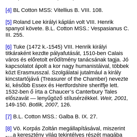
[4]
BL Cotton MSS: Vitellius B. VIII. 108.
[5]
Roland Lee királyi káplán volt VIII. Henrik
spanyol követe. B.L. Cotton MSS.: Vespasianus C.
III. 255.
[6]
Tuke (1472 k.-1545) VIII. Henrik királyi
titkáraként kezdte pályafutását, 1510-ben Calais
város és előretolt erődítmény tanácsának tagja. Jó
kapcsolatot ápolt a kor nagy humanistáival, többek
közt Erasmusszal. Szolgálatai jutalmául a király
kincstartójává (Treasurer of the Chamber) nevezte
ki, később Essex és Hertfordshire sheriffje lett.
1532-ben ő írta a Chaucer’s Canterbury Tales
előszavát — lenyűgöző stílusérzékkel.
Weir, 2001,
149-150.
Botlik, 2007,
126.
[7]
B.L. Cotton MSS.: Galba B. IX. 27.
[8]
Vö. Korpás Zoltán megállapításával, miszerint
„…a keresztény világ tekintélyes részét magába