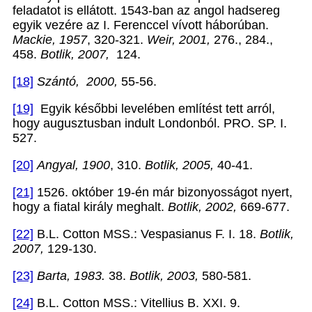
feladatot is ellátott. 1543-ban az angol hadsereg
egyik vezére az I. Ferenccel vívott háborúban.
Mackie, 1957
, 320-321.
Weir, 2001,
276., 284.,
458.
Botlik, 2007,
124.
[18]
Szántó,
2000,
55-56.
[19]
Egyik későbbi levelében említést tett arról,
hogy augusztusban indult Londonból. PRO. SP. I.
527.
[20]
Angyal, 1900
, 310.
Botlik, 2005,
40-41.
[21]
1526. október 19-én már bizonyosságot nyert,
hogy a fiatal király meghalt.
Botlik, 2002,
669-677.
[22]
B.L. Cotton MSS.: Vespasianus F. I. 18.
Botlik,
2007,
129-130.
[23]
Barta, 1983.
38.
Botlik, 2003,
580-581.
[24]
B.L. Cotton MSS.: Vitellius B. XXI. 9.