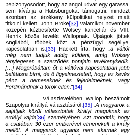
bebizonyosodott, hogy az angol udvar egy garassal
sem kívánja a Habsburgokat támogatni, mindezt
azonban az érzékeny külpolitikai helyzet miatt
titkolni kellett. John Broke
[32]
valamikor november
közepén kézbesítette Wolsey kancellár és VIII.
Henrik közös levelét Wallopnak. Újságok jöttek
Angliából, többek közt a pénzügyi segéllyel
kapcsolatban is.
[33]
Hackett írta, hogy „
a váltót
még nem tudjuk addig küldeni, amíg Wolsey
ténylegesen a szerződés pontjain tevékenykedik.
[…] Megpróbáltam őt a váltóval kapcsolatban jobb
belátásra bírni, de ő figyelmeztetett, hogy ez kevés
pénz a nemeseknek és fejedelmeknek, vagy
Ferdinándnak a török ellen
.”
[34]
Válaszlevelében Wallop beszámolt
Szapolyai királlyá választásáról.
[35]
„
A magyarok a
sajátjaik közül választottak királyt maguknak az
erdélyi vajda
[36]
személyében. Azt mondták, hogy
a csatában 30 ezer emberével elmenekült a király
mellől. A magyarok ugyanis nem akarnak egy