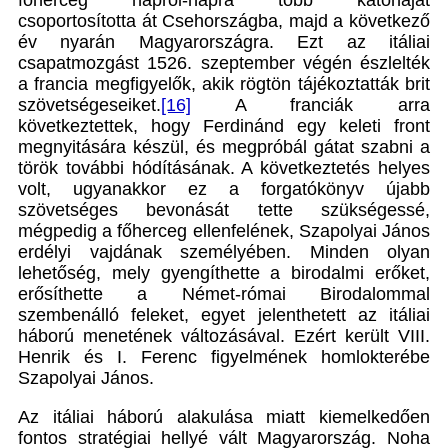
főherceg napról-napra több katonáját
csoportosította át Csehországba, majd a következő
év nyarán Magyarországra. Ezt az itáliai
csapatmozgást 1526. szeptember végén észlelték
a francia megfigyelők, akik rögtön tájékoztatták brit
szövetségeseiket.
[16]
A franciák arra
következtettek, hogy Ferdinánd egy keleti front
megnyitására készül, és megpróbál gátat szabni a
török további hódításának. A következtetés helyes
volt, ugyanakkor ez a forgatókönyv újabb
szövetséges bevonását tette szükségessé,
mégpedig a főherceg ellenfelének, Szapolyai János
erdélyi vajdának személyében. Minden olyan
lehetőség, mely gyengíthette a birodalmi erőket,
erősíthette a Német-római Birodalommal
szembenálló feleket, egyet jelenthetett az itáliai
háború menetének változásával. Ezért került VIII.
Henrik és I. Ferenc figyelmének homlokterébe
Szapolyai János.
Az itáliai háború alakulása miatt kiemelkedően
fontos stratégiai hellyé vált Magyarország. Noha