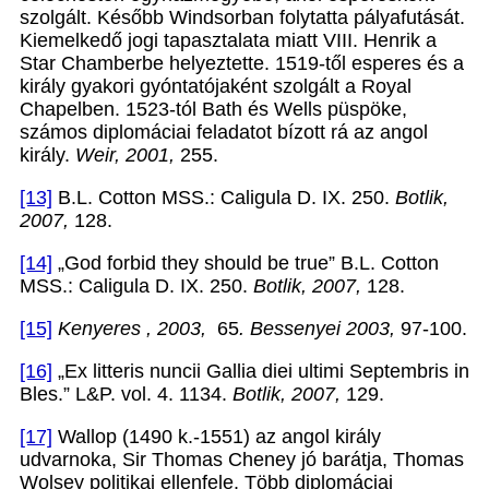
szolgált. Később Windsorban folytatta pályafutását.
Kiemelkedő jogi tapasztalata miatt VIII. Henrik a
Star Chamberbe helyeztette. 1519-től esperes és a
király gyakori gyóntatójaként szolgált a Royal
Chapelben. 1523-tól Bath és Wells püspöke,
számos diplomáciai feladatot bízott rá az angol
király.
Weir, 2001,
255.
[13]
B.L. Cotton MSS.: Caligula D. IX. 250.
Botlik,
2007,
128.
[14]
„God forbid they should be true” B.L. Cotton
MSS.: Caligula D. IX. 250.
Botlik, 2007,
128.
[15]
Kenyeres , 2003,
65
. Bessenyei 2003,
97-100.
[16]
„Ex litteris nuncii Gallia diei ultimi Septembris in
Bles.” L&P. vol. 4. 1134.
Botlik, 2007,
129.
[17]
Wallop (1490 k.-1551) az angol király
udvarnoka, Sir Thomas Cheney jó barátja, Thomas
Wolsey politikai ellenfele. Több diplomáciai