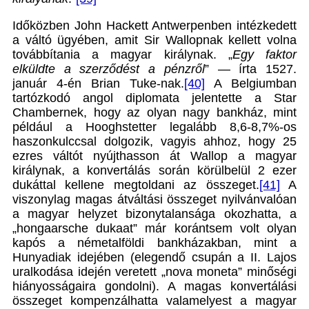
Időközben John Hackett Antwerpenben intézkedett
a váltó ügyében, amit Sir Wallopnak kellett volna
továbbítania a magyar királynak. „
Egy faktor
elküldte a szerződést a pénzről
” — írta 1527.
január 4-én Brian Tuke-nak.
[40]
A Belgiumban
tartózkodó angol diplomata jelentette a Star
Chambernek, hogy az olyan nagy bankház, mint
például a Hooghstetter legalább 8,6-8,7%-os
haszonkulccsal dolgozik, vagyis ahhoz, hogy 25
ezres váltót nyújthasson át Wallop a magyar
királynak, a konvertálás során körülbelül 2 ezer
dukáttal kellene megtoldani az összeget.
[41]
A
viszonylag magas átváltási összeget nyilvánvalóan
a magyar helyzet bizonytalansága okozhatta, a
„hongaarsche dukaat” már korántsem volt olyan
kapós a németalföldi bankházakban, mint a
Hunyadiak idejében (elegendő csupán a II. Lajos
uralkodása idején veretett „nova moneta” minőségi
hiányosságaira gondolni). A magas konvertálási
összeget kompenzálhatta valamelyest a magyar