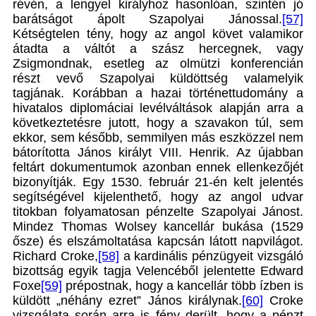
révén, a lengyel királyhoz hasonlóan, szintén jó
barátságot ápolt Szapolyai Jánossal.
[57]
Kétségtelen tény, hogy az angol követ valamikor
átadta a váltót a szász hercegnek, vagy
Zsigmondnak, esetleg az olmützi konferencián
részt vevő Szapolyai küldöttség valamelyik
tagjának. Korábban a hazai történettudomány a
hivatalos diplomáciai levélváltások alapján arra a
következtetésre jutott, hogy a szavakon túl, sem
ekkor, sem később, semmilyen más eszközzel nem
bátorította János királyt VIII. Henrik. Az újabban
feltárt dokumentumok azonban ennek ellenkezőjét
bizonyítják. Egy 1530. február 21-én kelt jelentés
segítségével kijelenthető, hogy az angol udvar
titokban folyamatosan pénzelte Szapolyai Jánost.
Mindez Thomas Wolsey kancellár bukása (1529
ősze) és elszámoltatása kapcsán látott napvilágot.
Richard Croke,
[58]
a kardinális pénzügyeit vizsgáló
bizottság egyik tagja Velencéből jelentette Edward
Foxe
[59]
prépostnak, hogy a kancellár több ízben is
küldött „néhány ezret” János királynak.
[60]
Croke
vizsgálata során arra is fény derült, hogy a pénzt