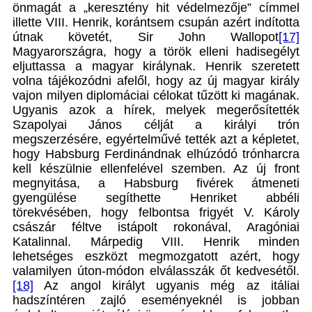
önmagát a „keresztény hit védelmezője” címmel
illette VIII. Henrik, korántsem csupán azért indította
útnak követét, Sir John Wallopot
[17]
Magyarországra, hogy a török elleni hadisegélyt
eljuttassa a magyar királynak. Henrik szeretett
volna tájékozódni afelől, hogy az új magyar király
vajon milyen diplomáciai célokat tűzött ki magának.
Ugyanis azok a hírek, melyek megerősítették
Szapolyai János célját a királyi trón
megszerzésére, egyértelművé tették azt a képletet,
hogy Habsburg Ferdinándnak elhúzódó trónharcra
kell készülnie ellenfelével szemben. Az új front
megnyitása, a Habsburg fivérek átmeneti
gyengülése segíthette Henriket abbéli
törekvésében, hogy felbontsa frigyét V. Károly
császár féltve istápolt rokonával, Aragóniai
Katalinnal. Márpedig VIII. Henrik minden
lehetséges eszközt megmozgatott azért, hogy
valamilyen úton-módon elválasszák őt kedvesétől.
[18]
Az angol királyt ugyanis még az itáliai
hadszíntéren zajló eseményeknél is jobban