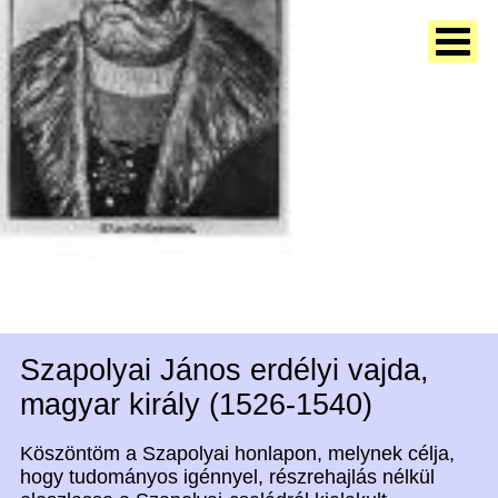
Szapolyai János erdélyi vajda,
magyar király (1526-1540)
Köszöntöm a Szapolyai honlapon, melynek célja,
hogy tudományos igénnyel, részrehajlás nélkül