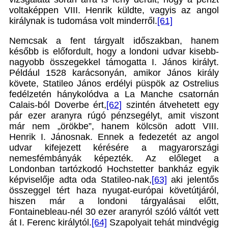
voltaképpen VIII. Henrik küldte, vagyis az angol
királynak is tudomása volt minderről.
[61]
Nemcsak a fent tárgyalt időszakban, hanem
később is előfordult, hogy a londoni udvar kisebb-
nagyobb összegekkel támogatta I. János királyt.
Például 1528 karácsonyán, amikor János király
követe, Statileo János erdélyi püspök az Ostrelius
fedélzetén hánykolódva a La Manche csatornán
Calais-ból Doverbe ért,
[62]
szintén átvehetett egy
pár ezer aranyra rúgó pénzsegélyt, amit viszont
már nem „örökbe”, hanem kölcsön adott VIII.
Henrik I. Jánosnak. Ennek a fedezetét az angol
udvar kifejezett kérésére a magyarországi
nemesfémbányák képezték. Az előleget a
Londonban tartózkodó Hochstetter bankház egyik
képviselője adta oda Statileo-nak,
[63]
aki jelentős
összeggel tért haza nyugat-európai követútjáról,
hiszen már a londoni tárgyalásai előtt,
Fontainebleau-nél 30 ezer aranyról szóló váltót vett
át I. Ferenc királytól.
[64]
Szapolyait tehát mindvégig