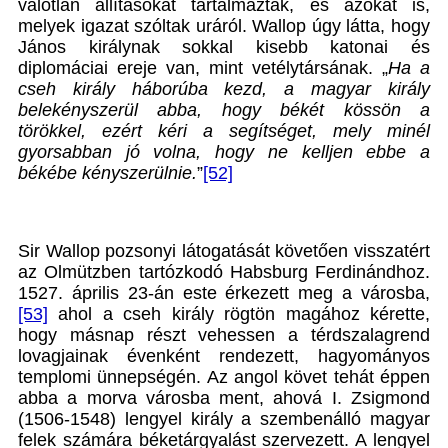
valótlan állításokat tartalmaztak, és azokat is,
melyek igazat szóltak uráról. Wallop úgy látta, hogy
János királynak sokkal kisebb katonai és
diplomáciai ereje van, mint vetélytársának. „
Ha a
cseh király háborúba kezd, a magyar király
belekényszerül abba, hogy békét kössön a
törökkel, ezért kéri a segítséget, mely minél
gyorsabban jó volna, hogy ne kelljen ebbe a
békébe kényszerülnie.
”
[52]
Sir Wallop pozsonyi látogatását követően visszatért
az Olmützben tartózkodó Habsburg Ferdinándhoz.
1527. április 23-án este érkezett meg a városba,
[53]
ahol a cseh király rögtön magához kérette,
hogy másnap részt vehessen a térdszalagrend
lovagjainak évenként rendezett, hagyományos
templomi ünnepségén. Az angol követ tehát éppen
abba a morva városba ment, ahová I. Zsigmond
(1506-1548) lengyel király a szembenálló magyar
felek számára béketárgyalást szervezett. A lengyel