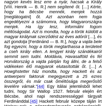
nagyon kevés lesz erre a nyár, hacsak a Király
[VIII. Henrik — B. R.]
nem segítené őt.
[…]
Kérte,
hogy ha Bécsbe mennék, menjek hozzá
[meglátogatni]
őt. Azt azonban nem fogja
engedélyezni a számomra, hogy Magyarországra
menjek. Ha így lesz, informálni fogom
méltóságodat. Azt is mondta, hogy a török küldött a
magyar királynak szerződést az éves adóról
[…],
és
azt gondolja
[Ferdinánd — B. R.],
hogy a vajda bele
fog egyezni, hogy a török megtarthassa a területeit
a cseh király ellen. A lengyel király szándékairól
semmit sem tudni. Moldávia, Havasalföld és fél
Horvátország a vajda pártján fog állni, de a felső
vidékeken élő magyarok elutasították őt
. […]
A
Howghstetter ház mondta, hogy Hackett és az
antwerpeni faktoruk megegyezett a 25 ezres
összegről, és már csak őméltósága megerősítő
levelére várnak
.”
[44]
Egy itáliai jelentésből lehet
tudni, hogy Sir Wallop 1527. február elején ért
Bécsbe, ahol napi rendszerességgel tárgyalt
Ferdinánddal.
[45]
Hackett február közepe táján írt