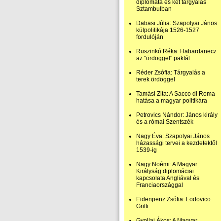
diplomata és két tárgyalás
Sztambulban
Dabasi Júlia: Szapolyai János
külpolitikája 1526-1527
fordulóján
Ruszinkó Réka: Habardanecz
az "ördöggel" paktál
Réder Zsófia: Tárgyalás a
terek ördöggel
Tamási Zita: A Sacco di Roma
hatása a magyar politikára
Petrovics Nándor: János király
és a római Szentszék
Nagy Éva: Szapolyai János
házassági tervei a kezdetektől
1539-ig
Nagy Noémi: A Magyar
Királyság diplomáciai
kapcsolata Angliával és
Franciaországgal
Eidenpenz Zsófia: Lodovico
Gritti
Gyollai Ákos: A Magyar