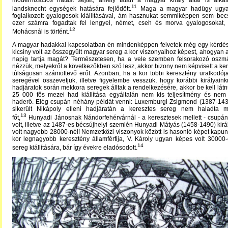
modernizációs hatást sejtet, amely talán a magyar király által is alka
11
landsknecht egységek hatására fejlődött.
Maga a magyar hadügy ugya
foglalkozott gyalogosok kiállításával, ám hasznukat semmiképpen sem becs
ezer számra fogadtak fel lengyel, német, cseh és morva gyalogosokat
12
Mohácsnál is történt.
A magyar hadakkal kapcsolatban én mindenképpen felvetek még egy kérdést
kicsiny volt az összegyűlt magyar sereg a kor viszonyaihoz képest, ahogyan 
napig tartja magát? Természetesen, ha a vele szemben felsorakozó oszm
nézzük, melyekről a következőkben szó lesz, akkor bizony nem képviselt a ke
túlságosan számottevő erőt. Azonban, ha a kor többi keresztény uralkodója ál
seregével összevetjük, illetve figyelembe vesszük, hogy korábbi királyai
hadjáratok során mekkora seregek álltak a rendelkezésére, akkor be kell lát
25 000 fős mezei had kiállítása egyáltalán nem kis teljesítmény és nem
haderő. Elég csupán néhány példát venni: Luxemburgi Zsigmond (1387-1437)
sikerült Nikápoly elleni hadjáratán a keresztes sereg nem haladta
13
főt,
Hunyadi Jánosnak Nándorfehérvárnál - a keresztesek mellett - csupán
volt, illetve az 1487-es bécsújhelyi szemlén Hunyadi Mátyás (1458-1490) kir
volt nagyobb 28000-nél! Nemzetközi viszonyok között is hasonló képet kapu
kor legnagyobb keresztény államférfija, V. Károly ugyan képes volt 30000
14
sereg kiállítására, bár így évekre eladósodott.