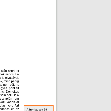
stván szerémi
nek minősül a
 lefolyásával,
ek, mind pedig
se nem célom.
gyes pontjait
renc, Domokos
sain belül is a
és alapján nem
közi vádakkal
lás volt. Azt
odarics, és az
A honlap ára
78