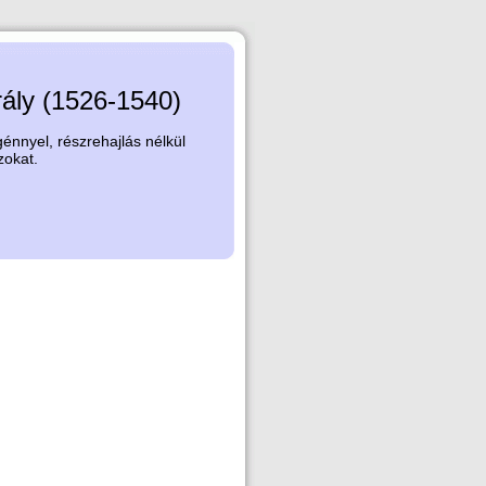
rály (1526-1540)
nnyel, részrehajlás nélkül
zokat.