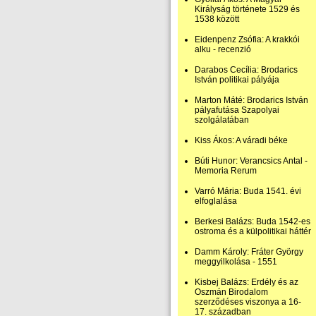
Királyság története 1529 és
1538 között
Eidenpenz Zsófia: A krakkói
alku - recenzió
Darabos Cecília: Brodarics
István politikai pályája
Marton Máté: Brodarics István
pályafutása Szapolyai
szolgálatában
Kiss Ákos: A váradi béke
Búti Hunor: Verancsics Antal -
Memoria Rerum
Varró Mária: Buda 1541. évi
elfoglalása
Berkesi Balázs: Buda 1542-es
ostroma és a külpolitikai háttér
Damm Károly: Fráter György
meggyilkolása - 1551
Kisbej Balázs: Erdély és az
Oszmán Birodalom
szerződéses viszonya a 16-
17. században