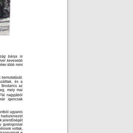
szág bánja is
mivel kevesebb
éter több mint
 bemutatását.
zálltak, és a
 Brodarics az
meg, mely mai
Pál nagyjából
 már igencsak
ntból ugyanis
 hadszervezet
k jelentőségét
ny gyalogossal
élosok voltak,
viszonyainak e