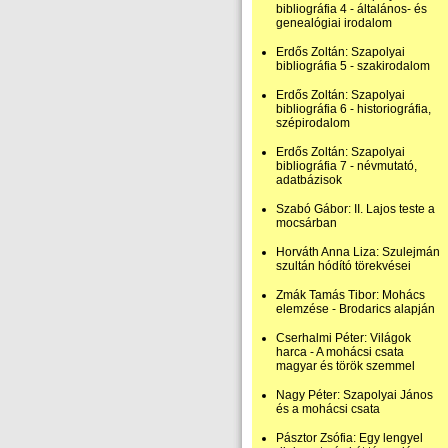
bibliográfia 4 - általános- és
genealógiai irodalom
Erdős Zoltán: Szapolyai
bibliográfia 5 - szakirodalom
Erdős Zoltán: Szapolyai
bibliográfia 6 - historiográfia,
szépirodalom
Erdős Zoltán: Szapolyai
bibliográfia 7 - névmutató,
adatbázisok
Szabó Gábor: II. Lajos teste a
mocsárban
Horváth Anna Liza: Szulejmán
szultán hódító törekvései
Zmák Tamás Tibor: Mohács
elemzése - Brodarics alapján
Cserhalmi Péter: Világok
harca - A mohácsi csata
magyar és török szemmel
Nagy Péter: Szapolyai János
és a mohácsi csata
Pásztor Zsófia: Egy lengyel