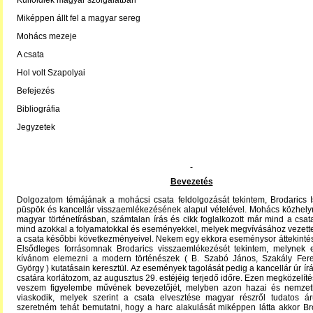
Külföldiek magyar szolgálatban
Miképpen állt fel a magyar sereg
Mohács mezeje
A csata
Hol volt Szapolyai
Befejezés
Bibliográfia
Jegyzetek
Bevezetés
Dolgozatom témájának a mohácsi csata feldolgozását tekintem, Brodarics I
püspök és kancellár visszaemlékezésének alapul vételével. Mohács közhely
magyar történetírásban, számtalan írás és cikk foglalkozott már mind a csata
mind azokkal a folyamatokkal és eseményekkel, melyek megvívásához vezett
a csata későbbi következményeivel. Nekem egy ekkora eseménysor áttekinté
Elsődleges forrásomnak Brodarics visszaemlékezését tekintem, melynek e
kívánom elemezni a modern történészek ( B. Szabó János, Szakály Fe
György ) kutatásain keresztül. Az események tagolását pedig a kancellár úr írá
csatára korlátozom, az augusztus 29. estéjéig terjedő időre. Ezen megközelít
veszem figyelembe művének bevezetőjét, melyben azon hazai és nemzet
viaskodik, melyek szerint a csata elvesztése magyar részről tudatos áru
szeretném tehát bemutatni, hogy a harc alakulását miképpen látta akkor Br