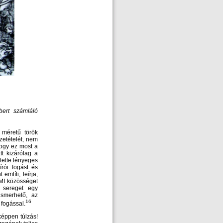
ert számláló
 méretű török
zetételét, nem
ogy ez most a
tt kizárólag a
ntette lényeges
írói fogást és
mlíti, leírja,
 MI közösséget
k sereget egy
ismerhető, az
16
 fogással.
képpen túlzás!