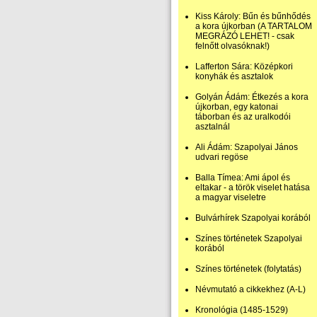
Kiss Károly: Bűn és bűnhődés
a kora újkorban (A TARTALOM
MEGRÁZÓ LEHET! - csak
felnőtt olvasóknak!)
Lafferton Sára: Középkori
konyhák és asztalok
Golyán Ádám: Étkezés a kora
újkorban, egy katonai
táborban és az uralkodói
asztalnál
Ali Ádám: Szapolyai János
udvari regöse
Balla Tímea: Ami ápol és
eltakar - a török viselet hatása
a magyar viseletre
Bulvárhírek Szapolyai korából
Színes történetek Szapolyai
korából
Színes történetek (folytatás)
Névmutató a cikkekhez (A-L)
Kronológia (1485-1529)