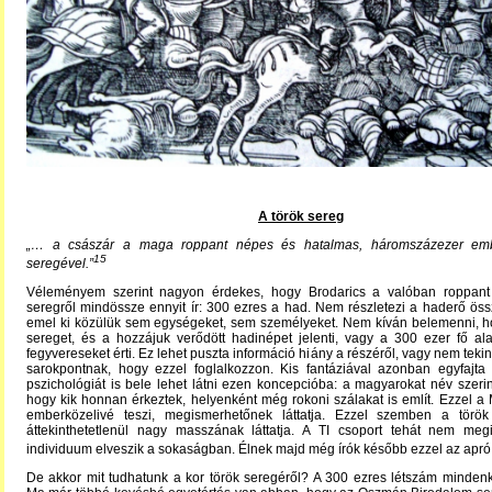
A török sereg
„… a császár a maga roppant népes és hatalmas, háromszázezer emb
15
seregével.”
Véleményem szerint nagyon érdekes, hogy Brodarics a valóban roppant
seregről mindössze ennyit ír: 300 ezres a had. Nem részletezi a haderő öss
emel ki közülük sem egységeket, sem személyeket. Nem kíván belemenni, h
sereget, és a hozzájuk verődött hadinépet jelenti, vagy a 300 ezer fő ala
fegyvereseket érti. Ez lehet puszta információ hiány a részéről, vagy nem teki
sarokpontnak, hogy ezzel foglalkozzon. Kis fantáziával azonban egyfajta 
pszichológiát is bele lehet látni ezen koncepcióba: a magyarokat név szerint e
hogy kik honnan érkeztek, helyenként még rokoni szálakat is említ. Ezzel a
emberközelivé teszi, megismerhetőnek láttatja. Ezzel szemben a törö
áttekinthetetlenül nagy masszának láttatja. A TI csoport tehát nem meg
individuum elveszik a sokaságban. Élnek majd még írók később ezzel az apró
De akkor mit tudhatunk a kor török seregéről? A 300 ezres létszám minden