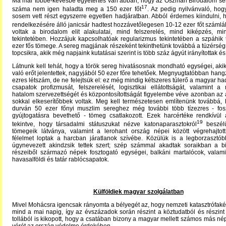
Ma már többé-kevésbé egyetértés van abban, hogy az Oszmán Birodalom ser
17
száma nem igen haladta meg a 150 ezer főt
. Az pedig nyilvánvaló, hog
sosem vett részt egyszerre egyetlen hadjáratban. Abból érdemes kiindulni, 
rendelkezésére álló janicsár hadtest hozzávetőlegesen 10-12 ezer főt számlál
voltak a birodalom elit alakulatai, mind felszerelés, mind kiképzés, mi
tekintetében. Hozzájuk kapcsolhatóak regularizmus tekintetében a szpáhik
ezer fős tömege. A sereg magjának részeként tekinthetünk továbbá a tüzérsé
topcsikra, akik még napjaink kutatásai szerint is több száz ágyút irányítottak é
Látnunk kell tehát, hogy a török sereg hivatásosnak mondható egységei, akik
való erőt jelentettek, nagyjából 50 ezer főre tehetőek. Megnyugtatóbban hangz
ezres létszám, de ne felejtsük el: ez még mindig kétszeres túlerő a magyar ha
csapatok profizmusát, felszerelését, logisztikai ellátottságát, valamint a
hatalom szervezettségét és központosítottságát figyelembe véve azonban az
sokkal elkeserítőbbek voltak. Meg kell természetesen említenünk továbbá,
durván 50 ezer főnyi muszlim sereghez még további több tízezres - fos
gyújtogatásra bevethető - tömeg csatlakozott. Ezek harcértéke rendkívül 
19
tekintve, hogy társadalmi státuszukat nézve katonaparasztokról
beszél
tömegeik látványa, valamint a lerohant ország népei között végrehajtott 
félelmet loptak a harcban járatlanok szívébe. Közülük is a legborzasztób
úgynevezett akindzsik tettek szert; szép számmal akadtak soraikban a 
részeiből származó népek fosztogató egységei, balkáni martalócok, valami
havasalföldi és tatár rablócsapatok.
Külföldiek magyar szolgálatban
Mivel Mohácsra igencsak rányomta a bélyegét az, hogy nemzeti katasztrófakén
mind a mai napig, így az évszázadok során részint a köztudatból és részint
tollából is kikopott, hogy a csatában bizony a magyar mellett számos más nép f