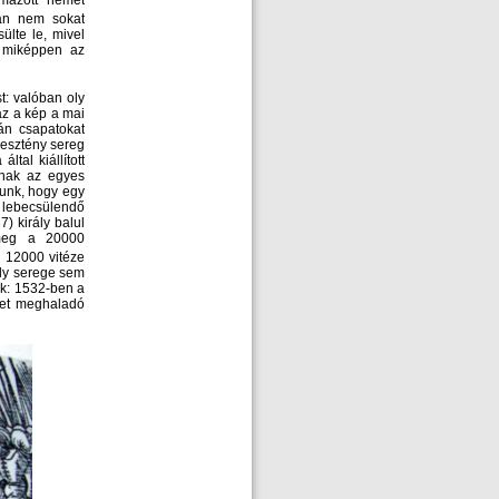
lmazott német
n nem sokat
ülte le, mivel
, miképpen az
: valóban oly
az a kép a mai
án csapatokat
resztény sereg
tal kiállított
nknak az egyes
nunk, hogy egy
 lebecsülendő
 király balul
 meg a 20000
 12000 vitéze
ály serege sem
nk: 1532-ben a
-et meghaladó