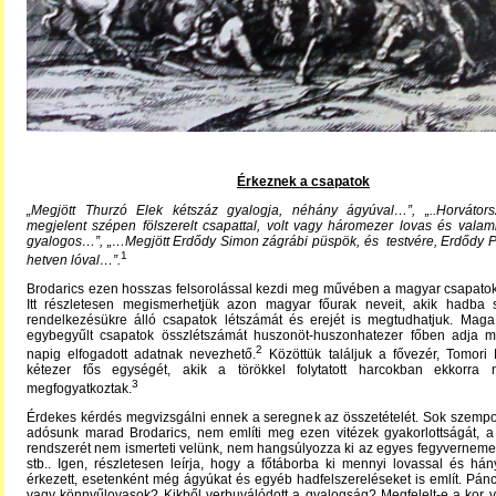
Érkeznek a csapatok
„Megjött Thurzó Elek kétszáz gyalogja, néhány ágyúval…”, „..Horvátor
megjelent szépen fölszerelt csapattal, volt vagy háromezer lovas és vala
gyalogos…”, „…Megjött Erdődy Simon zágrábi püspök, és testvére, Erdődy P
1
hetven lóval…”.
Brodarics ezen hosszas felsorolással kezdi meg művében a magyar csapatok
Itt részletesen megismerhetjük azon magyar főurak neveit, akik hadba s
rendelkezésükre álló csapatok létszámát és erejét is megtudhatjuk. Maga
egybegyűlt csapatok összlétszámát huszonöt-huszonhatezer főben adja 
2
napig elfogadott adatnak nevezhető.
Közöttük találjuk a fővezér, Tomori 
kétezer fős egységét, akik a törökkel folytatott harcokban ekkorra
3
megfogyatkoztak.
Érdekes kérdés megvizsgálni ennek a seregnek az összetételét. Sok szempo
adósunk marad Brodarics, nem említi meg ezen vitézek gyakorlottságát, a
rendszerét nem ismerteti velünk, nem hangsúlyozza ki az egyes fegyverneme
stb.. Igen, részletesen leírja, hogy a főtáborba ki mennyi lovassal és há
érkezett, esetenként még ágyúkat és egyéb hadfelszereléseket is említ. Pánc
vagy könnyűlovasok? Kikből verbuválódott a gyalogság? Megfelelt-e a kor 