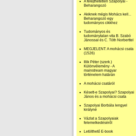
A felejthetetlen Szapolyai -
Beharangozó
Akiknek mégis Mohács kell...
Beharangozó egy
tudományos cikkhez
Tudományos és
tudománytalan vita B. Szabó
Jánossal és C. Tóth Norberttel
MEGJELENT: A mohácsi csata
(1526)
Illik Péter (szerk.)
Különvélemény - A
mainstream magyar
történelem határán
A mohácsi csatáról
Késett-e Szapolyai? Szapolyai
János és a mohácsi csata
Szapolyai Borbála lengyel
királyné
Vázlat a Szapolyaiak
felemelkedéséről
Letölthető E-book