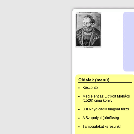
Oldalak (menü)
Köszöntő
Megjelent az Eltitkolt Mohács
(1526) című könyv!
ÚJ! A nyolcadik magyar törzs
A Szapolyai (t)örökség
Támogatókat keresünk!