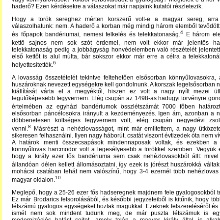
haderő? Ezen kérdésekre a válaszokat már napjaink kutatói részletezik.
Hogy a török sereghez mérten korszerű volt-e a magyar sereg, arra
válaszolhatunk: nem. A haderő a korban még mindig három elemből tevődött
4
és főpapok bandériumai, nemesi felkelés és telekkatonaság.
E három ele
kettő sajnos nem sok szót érdemel, nem volt ekkor már jelentős har
telekkatonaság pedig a jobbágyság honvédelemben való részételét jelentet
első kettőt is alul múlta, bár sokszor ekkor már erre a célra a telekkaton
6
helyettesítették.
A lovasság összetételét tekintve feltehetően elsősorban könnyűlovasokra,
huszároknak nevezett egységekre kell gondolnunk. A korszak legelsősorban
kiállítását várta el a megyéktől, hiszen ez volt a nagy nyílt mezei ü
legütőképesebb fegyvernem. Elég csupán az 1498-as hadügyi törvényre gond
értelmében az egyházi bandériumok összlétszámát 7000 főben határoz
elsősorban páncélosokra irányult a kezdeményezés. Igen ám, azonban a 
döbbenetesen költséges fegyvernem volt, elég csupán negyedévi zsol
8
venni.
Másrészt a nehézlovasságot, mint már említettem, a nagy ütközete
sikeresen felhasználni. Ilyen nagy háborút, csatát viszont évtizedek óta nem ví
A határok menti összecsapások mindennaposak voltak, és ezekben a
könnyűlovas harcmodor volt a legesélyesebb a törökkel szemben. Vegyük é
hogy a király ezer fős bandériuma sem csak nehézlovasokból állt: mivel
állandóan délen kellett állomásoztatni, így ezek is jórészt huszárokká váltak
mohácsi csatában tehát nem valószínű, hogy 3-4 ezernél több nehézlovas s
10
magyar oldalon.
Meglepő, hogy a 25-26 ezer fős hadseregnek majdnem fele gyalogosokból te
Ez már Brodarics felsorolásából, és későbbi jegyzeteiből is kitűnik, hogy tö
létszámú gyalogos egységeket hoztak magukkal. Ezeknek felszereléséről és 
ismét nem sok mindent tudunk meg, de már puszta létszámuk is egyf