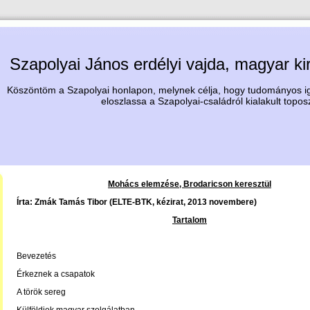
Szapolyai János erdélyi vajda, magyar ki
Köszöntöm a Szapolyai honlapon, melynek célja, hogy tudományos igé
eloszlassa a Szapolyai-családról kialakult topos
Mohács elemzése, Brodaricson keresztül
Írta: Zmák Tamás Tibor (ELTE-BTK, kézirat, 2013 novembere)
Tartalom
Bevezetés
Érkeznek a csapatok
A török sereg