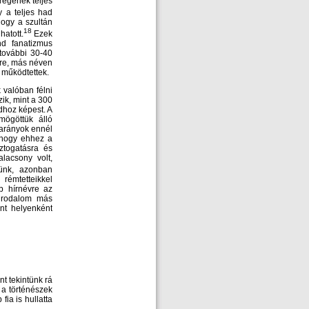
egének teljes
y a teljes had
hogy a szultán
18
hatott.
Ezek
nd fanatizmus
 további 30-40
gre, más néven
s működtettek.
 valóban félni
ik, mint a 300
dhoz képest. A
 mögöttük álló
 arányok ennél
 hogy ehhez a
ztogatásra és
alacsony volt,
ünk, azonban
rémtetteikkel
b hírnévre az
birodalom más
nt helyenként
t tekintünk rá
 a történészek
ia is hullatta