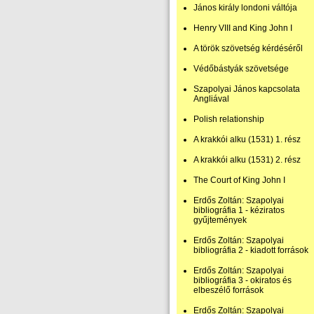
János király londoni váltója
Henry VIII and King John I
A török szövetség kérdéséről
Védőbástyák szövetsége
Szapolyai János kapcsolata
Angliával
Polish relationship
A krakkói alku (1531) 1. rész
A krakkói alku (1531) 2. rész
The Court of King John I
Erdős Zoltán: Szapolyai
bibliográfia 1 - kéziratos
gyűjtemények
Erdős Zoltán: Szapolyai
bibliográfia 2 - kiadott források
Erdős Zoltán: Szapolyai
bibliográfia 3 - okiratos és
elbeszélő források
Erdős Zoltán: Szapolyai