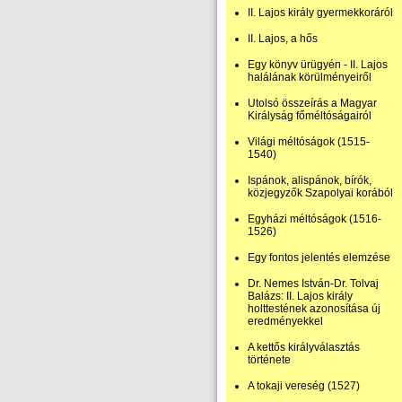
II. Lajos király gyermekkoráról
II. Lajos, a hős
Egy könyv ürügyén - II. Lajos
halálának körülményeiről
Utolsó összeírás a Magyar
Királyság főméltóságairól
Világi méltóságok (1515-
1540)
Ispánok, alispánok, bírók,
közjegyzők Szapolyai korából
Egyházi méltóságok (1516-
1526)
Egy fontos jelentés elemzése
Dr. Nemes István-Dr. Tolvaj
Balázs: II. Lajos király
holttestének azonosítása új
eredményekkel
A kettős királyválasztás
története
A tokaji vereség (1527)