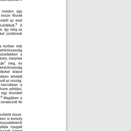
 röviden úgy
 össze: főurak
mből az első
5
cértékük.
A
te, így még az
ákat zsoldosok
 a korban már
 nehézlovasság
tközetekben a
olni, melynek
7
ták
meg, és
nehézlovasság
djukat alapul
kben lehetett
vott az ország.
 harcokban a
szre például,
 egy részüket
9
.
Magában a
orakozott fel
vődött össze.
bben is komoly
összetételéről
ajta nyugati