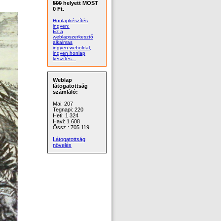
500
helyett MOST
0 Ft.
Honlapkészítés
ingyen:
Ez a
weblapszerkesztő
alkalmas
ingyen weboldal,
ingyen honlap
készítés...
Weblap
látogatottság
számláló:
Mai: 207
Tegnapi: 220
Heti: 1 324
Havi: 1 608
Össz.: 705 119
Látogatottság
növelés