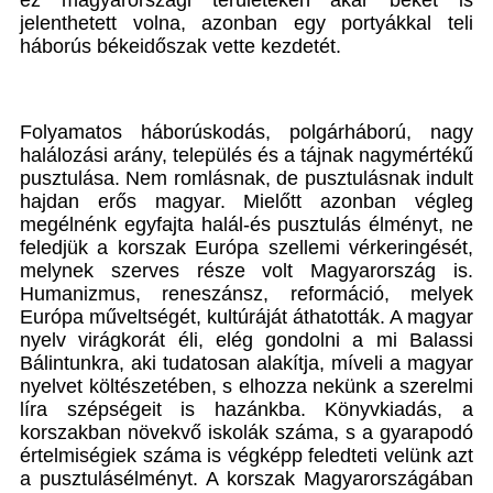
ez magyarországi területeken akár békét is
jelenthetett volna, azonban egy portyákkal teli
háborús békeidőszak vette kezdetét.
Folyamatos háborúskodás, polgárháború, nagy
halálozási arány, település és a tájnak nagymértékű
pusztulása. Nem romlásnak, de pusztulásnak indult
hajdan erős magyar. Mielőtt azonban végleg
megélnénk egyfajta halál-és pusztulás élményt, ne
feledjük a korszak Európa szellemi vérkeringését,
melynek szerves része volt Magyarország is.
Humanizmus, reneszánsz, reformáció, melyek
Európa műveltségét, kultúráját áthatották. A magyar
nyelv virágkorát éli, elég gondolni a mi Balassi
Bálintunkra, aki tudatosan alakítja, míveli a magyar
nyelvet költészetében, s elhozza nekünk a szerelmi
líra szépségeit is hazánkba. Könyvkiadás, a
korszakban növekvő iskolák száma, s a gyarapodó
értelmiségiek száma is végképp feledteti velünk azt
a pusztulásélményt. A korszak Magyarországában