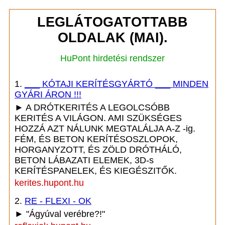
LEGLÁTOGATOTTABB
OLDALAK (MAI).
HuPont hirdetési rendszer
1.
___ KÓTAJI KERÍTÉSGYÁRTÓ ___ MINDEN
GYÁRI ÁRON !!!
► A DRÓTKERITÉS A LEGOLCSÓBB
KERITÉS A VILÁGON. AMI SZÜKSÉGES
HOZZÁ AZT NÁLUNK MEGTALÁLJA A-Z -ig.
FÉM, ÉS BETON KERÍTÉSOSZLOPOK,
HORGANYZOTT, ÉS ZÖLD DRÓTHÁLÓ,
BETON LÁBAZATI ELEMEK, 3D-s
KERÍTÉSPANELEK, ÉS KIEGÉSZITŐK.
kerites.hupont.hu
2.
RE - FLEXI - OK
► "Ágyúval verébre?!"