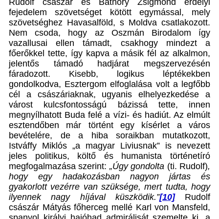
Rudolf császár és Báthory Zsigmond erdélyi
fejedelem szövetséget kötött egymással, mely
szövetséghez Havasalföld, s Moldva csatlakozott.
Nem csoda, hogy az Oszmán Birodalom így
vazallusai ellen támadt, csakhogy mindezt a
főerőkkel tette, így kapva a másik fél az alkalmon,
jelentős támadó hadjárat megszervezésén
fáradozott. Kisebb, logikus léptékekben
gondolkodva, Esztergom elfoglalása volt a legfőbb
cél a császáriaknak, ugyanis elhelyezkedése a
várost kulcsfontosságú bázissá tette, innen
megnyílhatott Buda felé a vízi- és hadiút. Az elmúlt
esztendőben már történt egy kísérlet a város
bevételére, de a hiba soraikban mutatkozott,
Istváffy Miklós „a magyar Liviusnak” is nevezett
jeles politikus, költő és humanista történetíró
megfogalmazása szerint:
„Úgy gondolta
(ti. Rudolf)
,
hogy egy hadakozásban nagyon jártas és
gyakorlott vezérre van szüksége, mert tudta, hogy
ilyennek nagy híjával küszködik.”
[10]
Rudolf
császár Mátyás főherceg mellé Karl von Mansfeld,
spanyol királyi hajóhad admirálisát szemelte ki, a