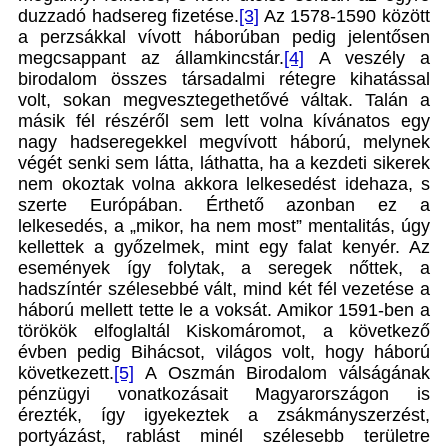
duzzadó hadsereg fizetése.
[3]
Az 1578-1590 között
a perzsákkal vívott háborúban pedig jelentősen
megcsappant az államkincstár.
[4]
A veszély a
birodalom összes társadalmi rétegre kihatással
volt, sokan megvesztegethetővé váltak. Talán a
másik fél részéről sem lett volna kívánatos egy
nagy hadseregekkel megvívott háború, melynek
végét senki sem látta, láthatta, ha a kezdeti sikerek
nem okoztak volna akkora lelkesedést idehaza, s
szerte Európában. Érthető azonban ez a
lelkesedés, a „mikor, ha nem most” mentalitás, úgy
kellettek a győzelmek, mint egy falat kenyér. Az
események így folytak, a seregek nőttek, a
hadszíntér szélesebbé vált, mind két fél vezetése a
háború mellett tette le a voksát. Amikor 1591-ben a
törökök elfoglaltál Kiskomáromot, a következő
évben pedig Bihácsot, világos volt, hogy háború
következett.
[5]
A Oszmán Birodalom válságának
pénzügyi vonatkozásait Magyarországon is
érezték, így igyekeztek a zsákmányszerzést,
portyázást, rablást minél szélesebb területre