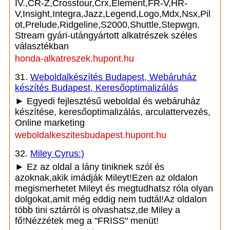
IV.,CR-Z,Crosstour,Crx,Element,FR-V,HR-
V,Insight,Integra,Jazz,Legend,Logo,Mdx,Nsx,Pil
ot,Prelude,Ridgeline,S2000,Shuttle,Stepwgn,
Stream gyári-utángyártott alkatrészek széles
választékban
honda-alkatreszek.hupont.hu
31.
Weboldalkészítés Budapest, Webáruház
készítés Budapest, Keresőoptimalizálás
► Egyedi fejlesztésű weboldal és webáruház
készítése, keresőoptimalizálás, arculattervezés,
Online marketing
weboldalkeszitesbudapest.hupont.hu
32.
Miley Cyrus:)
► Ez az oldal a lány tiniknek szól és
azoknak,akik imádják Mileyt!Ezen az oldalon
megismerhetet Mileyt és megtudhatsz róla olyan
dolgokat,amit még eddig nem tudtál!Az oldalon
több tini sztárról is olvashatsz,de Miley a
fő!Nézzétek meg a "FRISS" menüt!