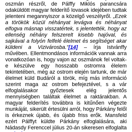
oszmán részről, de Pálffy Miklós parancsára
odaküldött magyar felderítő lovasok idejében tudtak
jelenteni megannyiszor a közelgő veszélyről.
„Ezek
a törökök közül néhányat levágva és néhányat
elfogva másnap visszatértek, s jelentették, hogy az
ellenség néhány felszerelt kisebb hajóval, és
sajkával a folyón felfelé élelmet és segítséget akar
küldeni a Vizivárosba.”
[14]
– írja Istvánffy
művében. Ellentmondásos információk vannak arra
vonatkozóan is, hogy vajon az oszmánok fel voltak-
e készülve egy hosszabb ostromra élelem
tekintetében, még az ostrom elején tartunk, de már
élelmet küld Budáról a török, míg más információ
szerint maga az ostrom befejeztével, s a vár
elfoglalásakor győztesek elég jelentős
mennyiségben találtak élelmet a raktárakban. A
magyar felderítés továbbra is kitűnően végezte
munkáját, sikerült értesülni arról, hogy Párkány felől
is érkeznek újabb, és újabb friss erők. Mansfeld
ezért Pálffyt küldte Párkány elfoglalására, aki
Nádasdy Ferenccel július 20-án sikeresen elfoglalta