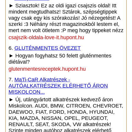
► Sziasztok! Ez az oldi igazi csajszis oldal! Itt
mindent megtudhatsz! Sztárok, szépségtippek
vagy csak egy kis szórakozás! Jó nézegetést! A
szerki :3 Néhány részt magazinokból lestem el,
mert nem volt ötletem :P meg hogy tippeket nézz
csajszik-oldala-love-it.hupont.hu
6.
GLUTÉNMENTES ÖVEZET
► Hogyan fogyhatsz 50 felett gluténmentes
diétával?
glutenmentesreceptek.hupont.hu
7.
MaTi-CaR Alkatrészek -
AUTÓALKATRÉSZEK ELÉRHETŐ ÁRON
MISKOLCON...
► Új, utángyártott alkatrészek kedvező áron
Miskolcon. AUDI, BMW, CITROEN, CHEVROET,
DAEWOO, FIAT, FORD, HONDA, HYUNDAI,
KIA, MAZDA, NISSAN, OPEL, PEUGEOT,
RENAULT, SEAT, SKODA, VW alkatrészek!
Szinte minden autóhoz alkatrészek elérhető