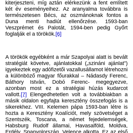
kiterjeszteni, míg aztán elérkezünk a fent említett
két év eseményeihez. Az aranyalma továbbra is
természetesen Bécs, az oszmánoknak fontos a
Duna menti hadiút ellenőrzése. 1593-ban
Veszprémet és Palotát, 1594-ben pedig Győrt
foglalják el a törökök.
[6]
A törökök egyébként a már Szapolyai alatt is bevált
stratégiát követve, ajánlatokkal („szináni ajánlat”)
igyekeztek egy adófizetői vazallusállamot létrehozni
a különböző magyar főurakkal – Nádasdy Ferenc,
Báthory István, Dobó Ferenc- megegyezve,
azonban most ez a stratégiai húzás kudarcot
vallott.
[7]
Elengedhetetlen volt a továbbiakban a
másik oldalon egyfajta keresztény összefogás is a
sikerekhez. VIII. Kelemen pápa 1593-ban létre is
hozta a Keresztény Koalíciót, mely szövetséget a
Szentszék, Toscana, a német fejedelemségek,
Habsburg Rudolf államai, Havasalföld, Moldva,
Erdély, Spanyolország, Velence alkotta. Ez az első