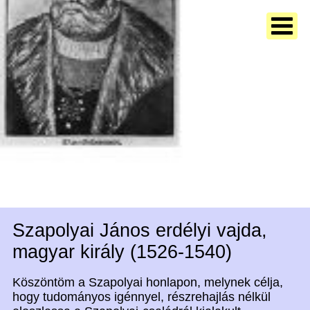
Szapolyai János erdélyi vajda,
magyar király (1526-1540)
Köszöntöm a Szapolyai honlapon, melynek célja,
hogy tudományos igénnyel, részrehajlás nélkül