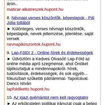
áron..
maticar-alkatreszek.hupont.hu
8.
Névnapi verses köszöntők, képeslapok - Pál
Júlia tollából
► Különleges, verses névnapi köszöntők,
képeslapok, nevek jellemzése, jelentése, saját
versek
nevnapikoszontok.hupont.hu
9.
Lap-FölDI 2 - Online hírek és érdekességek
► Üdvözlöm a Kedves Olvasót! Lap-Föld az
online média apró szegmense, ahol Önöket
tájékoztatjuk a mindennapokról- hírek,
tudósítások, érdekességek, és sok egyéb...
fókuszban szűkebb pátriámmal- Tapolcával.
Dancs István
lapfoldiketto.hupont.hu
10.
Az igazi gyémántot nem kell ragyogtatni
► Az erkölcstelen politikai irányzat csak a beteg