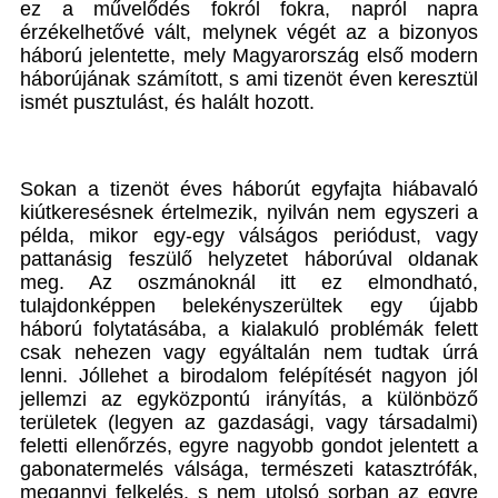
ez a művelődés fokról fokra, napról napra
érzékelhetővé vált, melynek végét az a bizonyos
háború jelentette, mely Magyarország első modern
háborújának számított, s ami tizenöt éven keresztül
ismét pusztulást, és halált hozott.
Sokan a tizenöt éves háborút egyfajta hiábavaló
kiútkeresésnek értelmezik, nyilván nem egyszeri a
példa, mikor egy-egy válságos periódust, vagy
pattanásig feszülő helyzetet háborúval oldanak
meg. Az oszmánoknál itt ez elmondható,
tulajdonképpen belekényszerültek egy újabb
háború folytatásába, a kialakuló problémák felett
csak nehezen vagy egyáltalán nem tudtak úrrá
lenni. Jóllehet a birodalom felépítését nagyon jól
jellemzi az egyközpontú irányítás, a különböző
területek (legyen az gazdasági, vagy társadalmi)
feletti ellenőrzés, egyre nagyobb gondot jelentett a
gabonatermelés válsága, természeti katasztrófák,
megannyi felkelés, s nem utolsó sorban az egyre