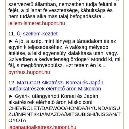
szervezetű államban, nemzetben tudja felütni a
fejét, a pillanat fejvesztettsége, kábultsága és
nem tudása alkalmas talaj befogadására...
jellem-ismeret.hupont.hu
11.
Új szellem-kezdet
► A jó, a szép, mint lényeg a társadalom és az
egyén kiteljesedéséhez. A valóság mélyebb
átélése, a lelki egyensúly kialakítása utáni vágy.
Szívedben a kedvetlenség ördöge? Mondd ki, mi
fáj, s megkönnyebbülsz. Ezt tettem én is...
pyrrhus.hupont.hu
12.
MaTi-CaR Alkatrész- Koreai és Japán
autóalkatrészek elérhető áron Miskolcon
► Gyári-, utángyártott Koreai és Japán
alkatrészek elérhető áron Miskolcon!
CHEVROLET/DAEWOO/HONDA/HYUNDAI/ISU
ZU/INFINTI/KIA/MAZDA/MITSUBISHI/NISSAN/T
OYOTA
japanautoalkatresz.hupont.hu