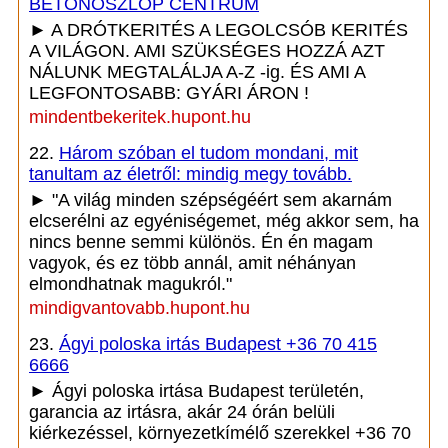
BETONOSZLOP CENTRUM
► A DRÓTKERITÉS A LEGOLCSÓB KERITÉS
A VILÁGON. AMI SZÜKSÉGES HOZZÁ AZT
NÁLUNK MEGTALÁLJA A-Z -ig. ÉS AMI A
LEGFONTOSABB: GYÁRI ÁRON !
mindentbekeritek.hupont.hu
22.
Három szóban el tudom mondani, mit
tanultam az életről: mindig megy tovább.
► "A világ minden szépségéért sem akarnám
elcserélni az egyéniségemet, még akkor sem, ha
nincs benne semmi különös. Én én magam
vagyok, és ez több annál, amit néhányan
elmondhatnak magukról."
mindigvantovabb.hupont.hu
23.
Ágyi poloska irtás Budapest +36 70 415
6666
► Ágyi poloska irtása Budapest területén,
garancia az irtásra, akár 24 órán belüli
kiérkezéssel, környezetkímélő szerekkel +36 70