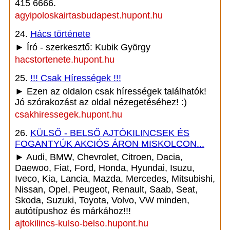
415 6666.
agyipoloskairtasbudapest.hupont.hu
24.
Hács története
► Író - szerkesztő: Kubik György
hacstortenete.hupont.hu
25.
!!! Csak Hírességek !!!
► Ezen az oldalon csak hírességek találhatók!
Jó szórakozást az oldal nézegetéséhez! :)
csakhiressegek.hupont.hu
26.
KÜLSŐ - BELSŐ AJTÓKILINCSEK ÉS
FOGANTYÚK AKCIÓS ÁRON MISKOLCON...
► Audi, BMW, Chevrolet, Citroen, Dacia,
Daewoo, Fiat, Ford, Honda, Hyundai, Isuzu,
Iveco, Kia, Lancia, Mazda, Mercedes, Mitsubishi,
Nissan, Opel, Peugeot, Renault, Saab, Seat,
Skoda, Suzuki, Toyota, Volvo, VW minden,
autótípushoz és márkához!!!
ajtokilincs-kulso-belso.hupont.hu