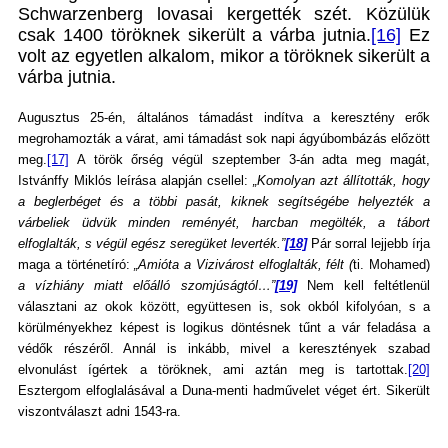
Schwarzenberg lovasai kergették szét. Közülük
csak 1400 töröknek sikerült a várba jutnia.
[16]
Ez
volt az egyetlen alkalom, mikor a töröknek sikerült a
várba jutnia.
Augusztus 25-én, általános támadást indítva a keresztény erők
megrohamozták a várat, ami támadást sok napi ágyúbombázás előzött
meg.
[17]
A török őrség végül szeptember 3-án adta meg magát,
Istvánffy Miklós leírása alapján csellel:
„Komolyan azt állították, hogy
a beglerbéget és a többi pasát, kiknek segítségébe helyezték a
várbeliek üdvük minden reményét, harcban megölték, a tábort
elfoglalták, s végül egész seregüket leverték.”
[18]
Pár sorral lejjebb írja
maga a történetíró:
„Amióta a Vizivárost elfoglalták, félt (
ti. Mohamed)
a vízhiány miatt előálló szomjúságtól…”
[19]
Nem kell feltétlenül
választani az okok között, együttesen is, sok okból kifolyóan, s a
körülményekhez képest is logikus döntésnek tűnt a vár feladása a
védők részéről. Annál is inkább, mivel a keresztények szabad
elvonulást ígértek a töröknek, ami aztán meg is tartottak.
[20]
Esztergom elfoglalásával a Duna-menti hadművelet véget ért. Sikerült
viszontválaszt adni 1543-ra.