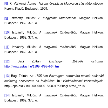
[8]
R. Várkonyi Ágnes:
Három évszázad Magyarország történetében.
Korona Kiadó, Budapest, 1999.
[9]
Istvánffy Miklós:
A magyarok történetéből.
Magyar Helikon,
Budapest, 1962. 373. o.
[10]
Istvánffy Miklós:
A magyarok történetéből.
Magyar Helikon,
Budapest, 1962. 374. o.
[11]
Istvánffy Miklós:
A magyarok történetéből.
Magyar Helikon,
Budapest, 1962. 375. o.
[12]
Bagi Zoltán:
Esztergom 1595-ös ostroma.
http://www.aetas.hu/1999_4/99-4-6.htm
[13]
Bagi Zoltán:
Az 1595-ben Esztergom ostromára rendelt császári
hadsereg szervezete és felépítése.
In.:
Hadtörténelmi közlemények.
http://epa.oszk.hu/00000/00018/00017/05bagi.htm#_ftn18
[14]
Istvánffy Miklós:
A magyarok történetéből.
Magyar Helikon,
Budapest, 1962. 378. o.