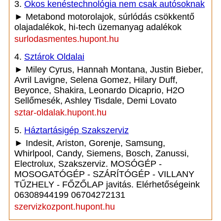
3.
Okos kenéstechnológia nem csak autósoknak
► Metabond motorolajok, súrlódás csökkentő
olajadalékok, hi-tech üzemanyag adalékok
surlodasmentes.hupont.hu
4.
Sztárok Oldalai
► Miley Cyrus, Hannah Montana, Justin Bieber,
Avril Lavigne, Selena Gomez, Hilary Duff,
Beyonce, Shakira, Leonardo Dicaprio, H2O
Sellőmesék, Ashley Tisdale, Demi Lovato
sztar-oldalak.hupont.hu
5.
Háztartásigép Szakszerviz
► Indesit, Ariston, Gorenje, Samsung,
Whirlpool, Candy, Siemens, Bosch, Zanussi,
Electrolux, Szakszerviz. MOSÓGÉP -
MOSOGATÓGÉP - SZÁRÍTÓGÉP - VILLANY
TŰZHELY - FŐZŐLAP javitás. Elérhetőségeink
06308944199 06704272131
szervizkozpont.hupont.hu