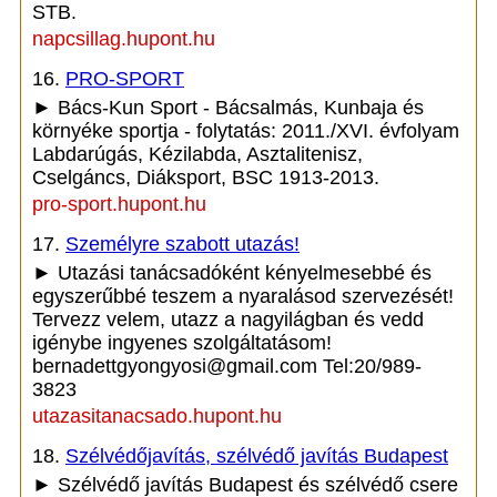
STB.
napcsillag.hupont.hu
16.
PRO-SPORT
► Bács-Kun Sport - Bácsalmás, Kunbaja és
környéke sportja - folytatás: 2011./XVI. évfolyam
Labdarúgás, Kézilabda, Asztalitenisz,
Cselgáncs, Diáksport, BSC 1913-2013.
pro-sport.hupont.hu
17.
Személyre szabott utazás!
► Utazási tanácsadóként kényelmesebbé és
egyszerűbbé teszem a nyaralásod szervezését!
Tervezz velem, utazz a nagyilágban és vedd
igénybe ingyenes szolgáltatásom!
bernadettgyongyosi@gmail.com Tel:20/989-
3823
utazasitanacsado.hupont.hu
18.
Szélvédőjavítás, szélvédő javítás Budapest
► Szélvédő javítás Budapest és szélvédő csere