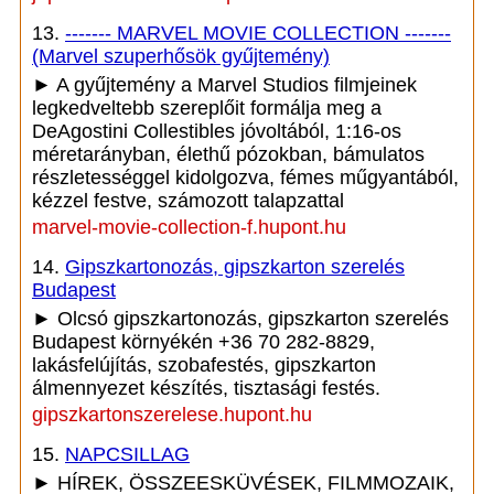
13.
------- MARVEL MOVIE COLLECTION -------
(Marvel szuperhősök gyűjtemény)
► A gyűjtemény a Marvel Studios filmjeinek
legkedveltebb szereplőit formálja meg a
DeAgostini Collestibles jóvoltából, 1:16-os
méretarányban, élethű pózokban, bámulatos
részletességgel kidolgozva, fémes műgyantából,
kézzel festve, számozott talapzattal
marvel-movie-collection-f.hupont.hu
14.
Gipszkartonozás, gipszkarton szerelés
Budapest
► Olcsó gipszkartonozás, gipszkarton szerelés
Budapest környékén +36 70 282-8829,
lakásfelújítás, szobafestés, gipszkarton
álmennyezet készítés, tisztasági festés.
gipszkartonszerelese.hupont.hu
15.
NAPCSILLAG
► HÍREK, ÖSSZEESKÜVÉSEK, FILMMOZAIK,