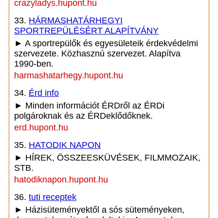
crazyladys.hupont.hu
33.
HÁRMASHATÁRHEGYI
SPORTREPÜLÉSÉRT ALAPÍTVÁNY
► A sportrepülők és egyesületeik érdekvédelmi
szervezete. Közhasznú szervezet. Alapítva
1990-ben.
harmashatarhegy.hupont.hu
34.
Érd info
► Minden információt ÉRDről az ÉRDi
polgároknak és az ÉRDeklődőknek.
erd.hupont.hu
35.
HATODIK NAPON
► HÍREK, ÖSSZEESKÜVÉSEK, FILMMOZAIK,
STB.
hatodiknapon.hupont.hu
36.
tuti receptek
► Házisüteményektől a sós süteményeken,