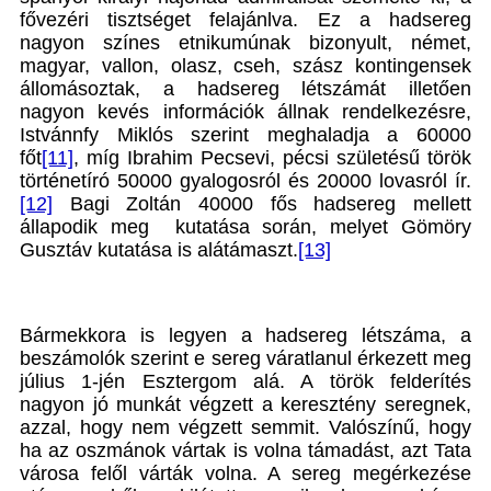
fővezéri tisztséget felajánlva. Ez a hadsereg
nagyon színes etnikumúnak bizonyult, német,
magyar, vallon, olasz, cseh, szász kontingensek
állomásoztak, a hadsereg létszámát illetően
nagyon kevés információk állnak rendelkezésre,
Istvánnfy Miklós szerint meghaladja a 60000
főt
[11]
, míg Ibrahim Pecsevi, pécsi születésű török
történetíró 50000 gyalogosról és 20000 lovasról ír.
[12]
Bagi Zoltán 40000 fős hadsereg mellett
állapodik meg kutatása során, melyet Gömöry
Gusztáv kutatása is alátámaszt.
[13]
Bármekkora is legyen a hadsereg létszáma, a
beszámolók szerint e sereg váratlanul érkezett meg
július 1-jén Esztergom alá. A török felderítés
nagyon jó munkát végzett a keresztény seregnek,
azzal, hogy nem végzett semmit. Valószínű, hogy
ha az oszmánok vártak is volna támadást, azt Tata
városa felől várták volna. A sereg megérkezése