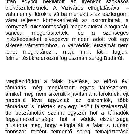
után egyből nekilátott az ilyenkor szokásos
előkészületeknek. A Viziváros elfoglalásával –
valamennyi török a várba menekült- az esztergomi
várat teljesen körbekerítették az ostromlottak, a
környező kulcsfontosságú magaslatokat elfoglaltál,
sánccal megerősítették, és a szükséges
intézkedéseket elvégezve minden adott volt egy
sikeres várostromhoz. A várvédők létszámát nem
lehet meghatározni, majd mint látni fogjuk,
felmentésükre érkezni fog oszmán sereg Budáról.
Megkezdődött a falak lövetése, az előző évi
támadás még meglátszott egyes falrészeken,
amiket még nem sikerült kijavítania a töröknek, éjt
nappallá téve ágyúztak az ostromlók, több
támadást is intéztek egy-egy ledőlt falszakasznál,
de beszámolók szerint egyszer hol a támadók
fegyelmezetlensége, hol a védők elszántsága
hiusította meg, hogy elfoglalják a falat. A Dunán
többször történt felmentő sereg felhajóztatása