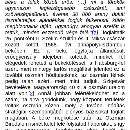
béke a felek között erős, (…) mi a törökök
ugyanazon legfelségesebb császárát, ami
szövetségesünket: évente 30 000 arany dukát
tiszteletteljes ajándékkal fogjuk felkeresni külön
megbízottaink útján, ugyanúgy, ahogyan azelőtt is
tettük, minden esztendő vége felé.”
[1]
- foglaltatik
25. pontként II. Szelim szultán és II. Miksa császár
között kötött 1568. évi drinápolyi-isztambuli
békében. Ez a béke egyfajta állandósult
erőegyensúly idejében kötetett, mindkét fél
elégedett lehetett a békekötéssel, a Habsburg-fél
azért, mert mintegy tartós megállást jelentett ez a
további oszmán hódításoknak, az oszmán félnek
pedig talán azért, mert mint tudjuk, Szigetvár
bevételével Magyarország 40 %-a oszmán uralom
alatt volt.
[2]
Annál jobban felértékelődhet ez a
szám, ha arra gondolunk, hogy központi területek
voltak oszmán kézen, mely a további hódítás
stratégiai szempontjából előnyös bázisokat foglalt
magában. A béke megkötése után az Oszmán
Birodalom ismét kelet felé folytatott háborúkat, s így