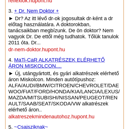
reflexiok.hupont.hu
3.
+ Dr. Nem Doktor +
► Dr? Az itt lévő dr-ok jogosultak dr-ként a dr
előtag használatára. A doktorokban,
tanácsaikban megbízunk. De ön doktor? Nem
vagyok Dr. De ettől még tudhatok. Tőlük tanulok
2011 óta. Dr...
dr-nem-doktor.hupont.hu
4.
MaTi-CaR ALKATRÉSZEK ELÉRHETŐ
ÁRON MISKOLCON....
► Új, utángyártott, és gyári alkatrészek elérhető
áron Miskolcon. Minden autótípushoz:
ALFA/AUDI/BMW/CITROEN/CHEVROLET/DAE
WOO/FIAT/FORD/HONDA/KIA/LANCIA/LEXUS/
MAZDA/MITSUBISHI/NISSAN/PEUGEOT/REN
AULT/SAAB/SEAT/SKODA/VW alkatrészek
elérhető áron..
alkatreszekmindenautohoz.hupont.hu
5.
~Csajsziknak~