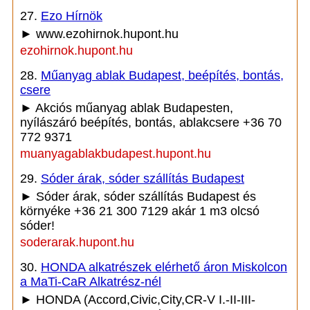
27.
Ezo Hírnök
► www.ezohirnok.hupont.hu
ezohirnok.hupont.hu
28.
Műanyag ablak Budapest, beépítés, bontás,
csere
► Akciós műanyag ablak Budapesten,
nyílászáró beépítés, bontás, ablakcsere +36 70
772 9371
muanyagablakbudapest.hupont.hu
29.
Sóder árak, sóder szállítás Budapest
► Sóder árak, sóder szállítás Budapest és
környéke +36 21 300 7129 akár 1 m3 olcsó
sóder!
soderarak.hupont.hu
30.
HONDA alkatrészek elérhető áron Miskolcon
a MaTi-CaR Alkatrész-nél
► HONDA (Accord,Civic,City,CR-V I.-II-III-