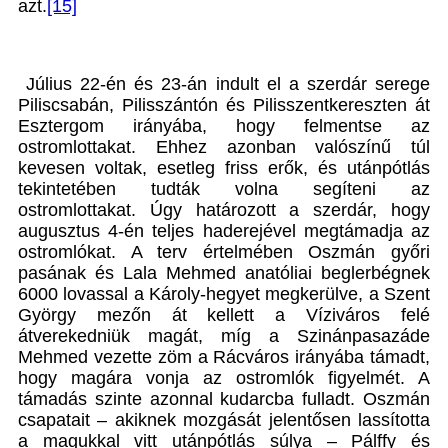
azt.
[15]
Július 22-én és 23-án indult el a szerdár serege
Piliscsabán, Pilisszántón és Pilisszentkereszten át
Esztergom irányába, hogy felmentse az
ostromlottakat. Ehhez azonban valószínű túl
kevesen voltak, esetleg friss erők, és utánpótlás
tekintetében tudták volna segíteni az
ostromlottakat. Úgy határozott a szerdár, hogy
augusztus 4-én teljes haderejével megtámadja az
ostromlókat. A terv értelmében Oszmán győri
pasának és Lala Mehmed anatóliai beglerbégnek
6000 lovassal a Károly-hegyet megkerülve, a Szent
György mezőn át kellett a Víziváros felé
átverekedniük magát, míg a Szinánpasazáde
Mehmed vezette zöm a Rácváros irányába támadt,
hogy magára vonja az ostromlók figyelmét. A
támadás szinte azonnal kudarcba fulladt. Oszmán
csapatait – akiknek mozgását jelentősen lassította
a magukkal vitt utánpótlás súlya – Pálffy és