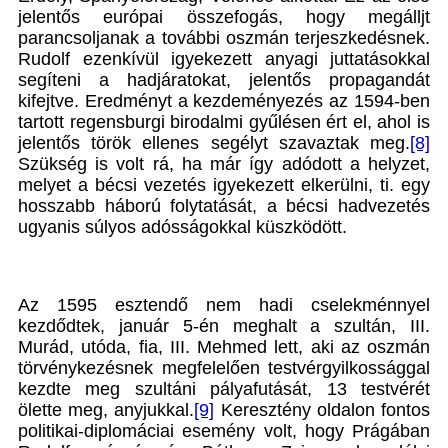
jelentős európai összefogás, hogy megálljt
parancsoljanak a további oszmán terjeszkedésnek.
Rudolf ezenkívül igyekezett anyagi juttatásokkal
segíteni a hadjáratokat, jelentős propagandát
kifejtve. Eredményt a kezdeményezés az 1594-ben
tartott regensburgi birodalmi gyűlésen ért el, ahol is
jelentős török ellenes segélyt szavaztak meg.
[8]
Szükség is volt rá, ha már így adódott a helyzet,
melyet a bécsi vezetés igyekezett elkerülni, ti. egy
hosszabb háború folytatását, a bécsi hadvezetés
ugyanis súlyos adósságokkal küszködött.
Az 1595 esztendő nem hadi cselekménnyel
kezdődtek, január 5-én meghalt a szultán, III.
Murád, utóda, fia, III. Mehmed lett, aki az oszmán
törvénykezésnek megfelelően testvérgyilkossággal
kezdte meg szultáni pályafutását, 13 testvérét
ölette meg, anyjukkal.
[9]
Keresztény oldalon fontos
politikai-diplomáciai esemény volt, hogy Prágában