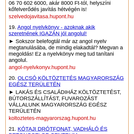
06 70 602 6000, akár 8000 Ft-tól, helyszíni
kőfelverődés javítás hétvégén is!
szelvedojavitasa.hupont.hu
19.
Angol nyelvkönyv - azoknak akik
szeretnének IGAZÁN jól angolul!
► Sokszor belefogtál már az angol nyelv
megtanulásába, de mindig elakadtál? Megvan a
megoldás! Ez a nyelvkönyv meg tud tanítani
angolul.
angol-nyelvkonyv.hupont.hu
20.
OLCSÓ KÖLTÖZTETÉS MAGYARORSZÁG
EGÉSZ TERÜLETÉN
► LAKÁS ÉS CSALÁDIHÁZ KÖLTÖZTETÉST,
BÚTORSZÁLLÍTÁST, FUVAROZÁST
VÁLLALUNK MAGYARORSZÁG EGÉSZ
TERÜLETÉN
koltoztetes-magyarorszag.hupont.hu
21.
KÓTAJI DRÓTFONAT, VADHÁLÓ ÉS