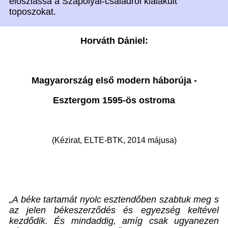
eloszlassa a Szapolyai-családról kialakult
toposzokat.
Horváth Dániel:
Magyarország első modern háborúja -
Esztergom 1595-ös ostroma
(Kézirat, ELTE-BTK, 2014 májusa)
„A béke tartamát nyolc esztendőben szabtuk meg s
az jelen békeszerződés és egyezség keltével
kezdődik. És mindaddig, amíg csak ugyanezen