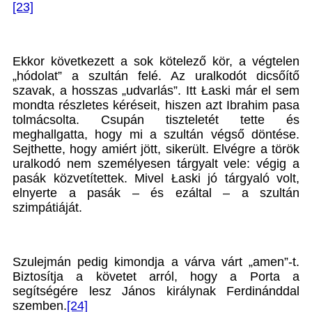
[23]
Ekkor következett a sok kötelező kör, a végtelen
„hódolat” a szultán felé. Az uralkodót dicsőítő
szavak, a hosszas „udvarlás”. Itt Łaski már el sem
mondta részletes kéréseit, hiszen azt Ibrahim pasa
tolmácsolta. Csupán tiszteletét tette és
meghallgatta, hogy mi a szultán végső döntése.
Sejthette, hogy amiért jött, sikerült. Elvégre a török
uralkodó nem személyesen tárgyalt vele: végig a
pasák közvetítettek. Mivel Łaski jó tárgyaló volt,
elnyerte a pasák – és ezáltal – a szultán
szimpátiáját.
Szulejmán pedig kimondja a várva várt „amen”-t.
Biztosítja a követet arról, hogy a Porta a
segítségére lesz János királynak Ferdinánddal
szemben.
[24]