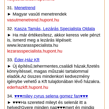
31.
Menetrend
► Magyar vasúti menetrendek
vasutmenetrend.hupont.hu
32.
Kasza Tamás, Lezárás Specialista Oldala
► Ha már értékesítesz, akkor keress vele pénzt
is, ismerd meg a lezárás lépéseit:
www.lezarasspecialista.hu
lezarasspecialista.hupont.hu
33.
Éder-Ház Kft
► Új építésű,tehermentes,családi házak,fizetés
könnyítéssel, magas műszaki tartalommal
eladók.Az összes mindenkori kedvezmény
igénybe vehető a Kft tulajdonában lévő házakra.
ederhazkft.hupont.hu
34.
♥♥♥miley cyrus selena gomez fan♥♥♥
► ♥♥♥Ha szereted mileyt és selenát itt a
helyed!Gyere minden nap♥♥♥mert én mindig