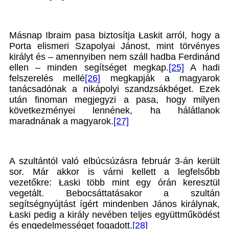
Másnap Ibraim pasa biztosítja Łaskit arról, hogy a
Porta elismeri Szapolyai Jánost, mint törvényes
királyt és – amennyiben nem száll hadba Ferdinánd
ellen – minden segítséget megkap.
[25]
A hadi
felszerelés mellé
[26]
megkapják a magyarok
tanácsadónak a nikápolyi szandzsákbéget. Ezek
után finoman megjegyzi a pasa, hogy milyen
következményei lennének, ha hálátlanok
maradnának a magyarok.
[27]
A szultántól való elbúcsúzásra február 3-án került
sor. Már akkor is várni kellett a legfelsőbb
vezetőkre: Łaski több mint egy órán keresztül
vegetált. Bebocsáttatásakor a szultán
segítségnyújtást ígért mindenben János királynak,
Łaski pedig a király nevében teljes együttműködést
és engedelmességet fogadott.
[28]