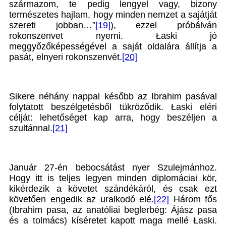
származom, te pedig lengyel vagy, bizony
természetes hajlam, hogy minden nemzet a sajátját
szereti jobban…”
[19]
), ezzel próbálván
rokonszenvet nyerni. Łaski jó
meggyőzőképességével a saját oldalára állítja a
pasát, elnyeri rokonszenvét.
[20]
Sikere néhány nappal később az Ibrahim pasával
folytatott beszélgetésből tükröződik. Łaski eléri
célját: lehetőséget kap arra, hogy beszéljen a
szultánnal.
[21]
Január 27-én bebocsátást nyer Szulejmánhoz.
Hogy itt is teljes legyen minden diplomáciai kör,
kikérdezik a követet szándékáról, és csak ezt
követően engedik az uralkodó elé.
[22]
Három fős
(Ibrahim pasa, az anatóliai beglerbég: Ájász pasa
és a tolmács) kíséretet kapott maga mellé Łaski.