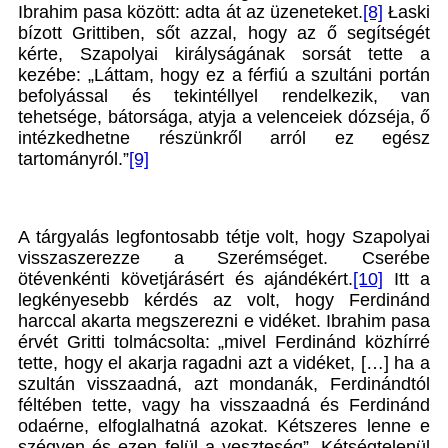
Ibrahim pasa között: adta át az üzeneteket.
[8]
Łaski
bízott Grittiben, sőt azzal, hogy az ő segítségét
kérte, Szapolyai királyságának sorsát tette a
kezébe: „Láttam, hogy ez a férfiú a szultáni portán
befolyással és tekintéllyel rendelkezik, van
tehetsége, bátorsága, atyja a velenceiek dózséja, ő
intézkedhetne részünkről arról ez egész
tartományról.”
[9]
A tárgyalás legfontosabb tétje volt, hogy Szapolyai
visszaszerezze a Szerémséget. Cserébe
ötévenkénti követjárásért és ajándékért.
[10]
Itt a
legkényesebb kérdés az volt, hogy Ferdinánd
harccal akarta megszerezni e vidéket. Ibrahim pasa
érvét Gritti tolmácsolta: „mivel Ferdinánd közhírré
tette, hogy el akarja ragadni azt a vidéket, […] ha a
szultán visszaadná, azt mondanák, Ferdinándtól
féltében tette, vagy ha visszaadná és Ferdinánd
odaérne, elfoglalhatná azokat. Kétszeres lenne e
szégyen és ezen felül a veszteség”. Kétségtelenül