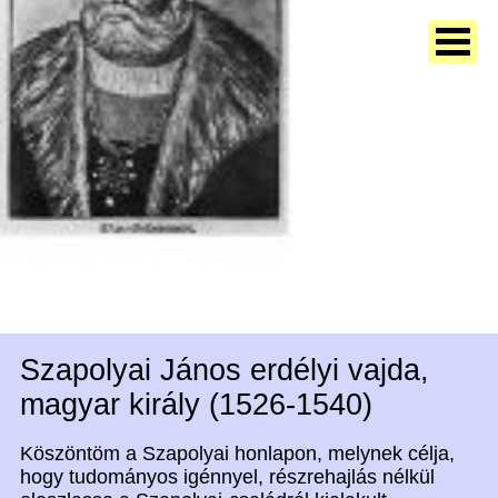
Szapolyai János erdélyi vajda,
magyar király (1526-1540)
Köszöntöm a Szapolyai honlapon, melynek célja,
hogy tudományos igénnyel, részrehajlás nélkül