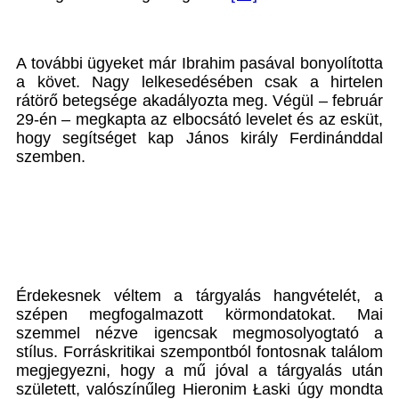
A további ügyeket már Ibrahim pasával bonyolította
a követ. Nagy lelkesedésében csak a hirtelen
rátörő betegsége akadályozta meg. Végül – február
29-én – megkapta az elbocsátó levelet és az esküt,
hogy segítséget kap János király Ferdinánddal
szemben.
Érdekesnek véltem a tárgyalás hangvételét, a
szépen megfogalmazott körmondatokat. Mai
szemmel nézve igencsak megmosolyogtató a
stílus. Forráskritikai szempontból fontosnak találom
megjegyezni, hogy a mű jóval a tárgyalás után
született, valószínűleg Hieronim Łaski úgy mondta