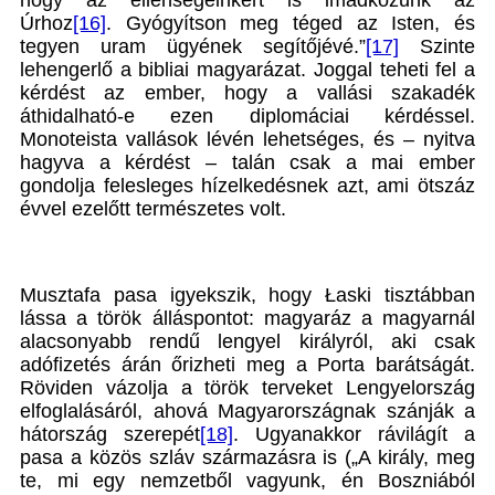
hogy az ellenségeinkért is imádkozunk az
Úrhoz
[16]
. Gyógyítson meg téged az Isten, és
tegyen uram ügyének segítőjévé.”
[17]
Szinte
lehengerlő a bibliai magyarázat. Joggal teheti fel a
kérdést az ember, hogy a vallási szakadék
áthidalható-e ezen diplomáciai kérdéssel.
Monoteista vallások lévén lehetséges, és – nyitva
hagyva a kérdést – talán csak a mai ember
gondolja felesleges hízelkedésnek azt, ami ötszáz
évvel ezelőtt természetes volt.
Musztafa pasa igyekszik, hogy Łaski tisztábban
lássa a török álláspontot: magyaráz a magyarnál
alacsonyabb rendű lengyel királyról, aki csak
adófizetés árán őrizheti meg a Porta barátságát.
Röviden vázolja a török terveket Lengyelország
elfoglalásáról, ahová Magyarországnak szánják a
hátország szerepét
[18]
. Ugyanakkor rávilágít a
pasa a közös szláv származásra is („A király, meg
te, mi egy nemzetből vagyunk, én Boszniából