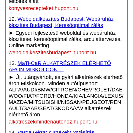
feltöltés alatt
konyvesrecepteket.hupont.hu
12.
Weboldalkészítés Budapest, Webáruház
készítés Budapest, Keresőoptimalizálás
► Egyedi fejlesztésű weboldal és webáruház
készítése, keresőoptimalizálás, arculattervezés,
Online marketing
weboldalkeszitesbudapest.hupont.hu
13.
MaTi-CaR ALKATRÉSZEK ELÉRHETŐ
ÁRON MISKOLCON....
► Új, utángyártott, és gyári alkatrészek elérhető
áron Miskolcon. Minden autótípushoz:
ALFA/AUDI/BMW/CITROEN/CHEVROLET/DAE
WOO/FIAT/FORD/HONDA/KIA/LANCIA/LEXUS/
MAZDA/MITSUBISHI/NISSAN/PEUGEOT/REN
AULT/SAAB/SEAT/SKODA/VW alkatrészek
elérhető áron..
alkatreszekmindenautohoz.hupont.hu
14.
Varga Géza: A székely rovásírás