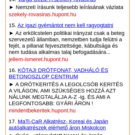
► Nemzeti írásunk teljesebb leírásának vázlata
szekely-rovasiras.hupont.hu
15.
Az igazi gyémántot nem kell ragyogtatni
► Az erkölcstelen politikai irányzat csak a beteg
szervezetű államban, nemzetben tudja felütni a
fejét, a pillanat fejvesztettsége, kábultsága és
nem tudása alkalmas talaj befogadására...
jellem-ismeret.hupont.hu
16.
KÓTAJI DRÓTFONAT, VADHÁLÓ ÉS
BETONOSZLOP CENTRUM
► A DRÓTKERITÉS A LEGOLCSÓB KERITÉS
A VILÁGON. AMI SZÜKSÉGES HOZZÁ AZT
NÁLUNK MEGTALÁLJA A-Z -ig. ÉS AMI A
LEGFONTOSABB: GYÁRI ÁRON !
mindentbekeritek.hupont.hu
17.
MaTi-CaR Alkatrész- Koreai és Japán
autóalkatrészek elérhető áron Miskolcon