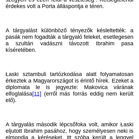
érdekes volt a Porta álláspontja e téren.
A tárgyalást különböző tényezők késleltették: a
pasák nem fogadták a tárgyaló feleket, esetlegesen
a szultán vadászni távozott Ibrahim pasa
kíséretében.
Łaski sztambuli tartózkodása alatt folyamatosan
érkeztek a Magyarországot is érintő hírek. Ezeket a
diplomata le is jegyezte: Makovica várának
elfoglalása
[11]
(erről más forrás eddig nem került
elő).
A tárgyalás második lépcsőfoka volt, amikor Łaski
eljutott Ibrahim pasához, hogy személyesen neki is
elmondja a kéréseket. Itt szóba került a lengyel