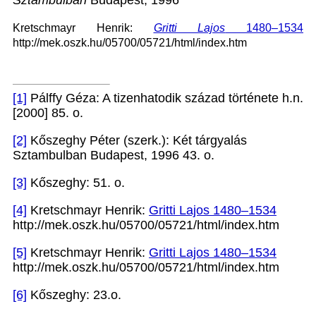
Sztambulban
Budapest, 1996
Kretschmayr Henrik:
Gritti Lajos
1480–1534
http://mek.oszk.hu/05700/05721/html/index.htm
[1]
Pálffy Géza: A tizenhatodik század története h.n.
[2000] 85. o.
[2]
Kőszeghy Péter (szerk.): Két tárgyalás
Sztambulban Budapest, 1996 43. o.
[3]
Kőszeghy: 51. o.
[4]
Kretschmayr Henrik:
Gritti Lajos 1480–1534
http://mek.oszk.hu/05700/05721/html/index.htm
[5]
Kretschmayr Henrik:
Gritti Lajos 1480–1534
http://mek.oszk.hu/05700/05721/html/index.htm
[6]
Kőszeghy: 23.o.