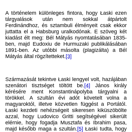
A történelem különleges fintora, hogy Łaski ezen
tárgyalások után nem sokkal átpártolt
Ferdinándhoz, és sztambuli élményeit csak ekkor
juttatta el a Habsburg uralkodónak. E szöveg két
kiadást élt meg: Bél Mátyás nyomtatásában 1835-
ben, majd Eudoxiu de Hurmuzaki publikálásában
1891-ben. Az utóbbi másolta (plagizálta) a Bél
Mátyás által rögzítetteket.
[3]
Származását tekintve Łaski lengyel volt, hazájában
szenátori tisztséget töltött be.
[4]
János király
kérésére ment Konstantinápolyba tárgyalni a
törökkel. A szultán évi adót követelt volna a
magyaroktól, illetve közvetlen függést a Portától.
Łaski kezdeti nehézségeit sikeresen kiküszöbölte
azzal, hogy Ludovico Gritti segítségével sikerült
elérnie, hogy fogadja Musztafa és Ibrahim pasa,
majd később maga a szultán.
[5]
Łaski tudta, hogy