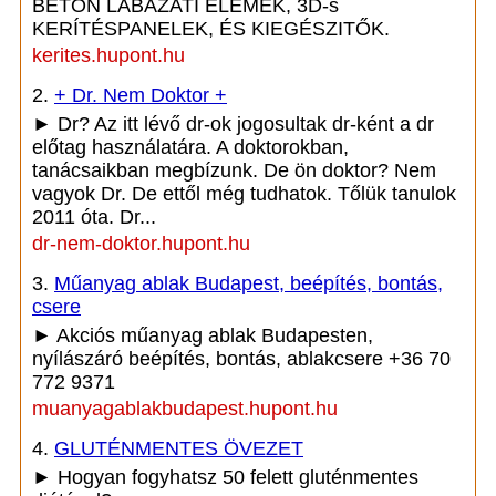
BETON LÁBAZATI ELEMEK, 3D-s
KERÍTÉSPANELEK, ÉS KIEGÉSZITŐK.
kerites.hupont.hu
2.
+ Dr. Nem Doktor +
► Dr? Az itt lévő dr-ok jogosultak dr-ként a dr
előtag használatára. A doktorokban,
tanácsaikban megbízunk. De ön doktor? Nem
vagyok Dr. De ettől még tudhatok. Tőlük tanulok
2011 óta. Dr...
dr-nem-doktor.hupont.hu
3.
Műanyag ablak Budapest, beépítés, bontás,
csere
► Akciós műanyag ablak Budapesten,
nyílászáró beépítés, bontás, ablakcsere +36 70
772 9371
muanyagablakbudapest.hupont.hu
4.
GLUTÉNMENTES ÖVEZET
► Hogyan fogyhatsz 50 felett gluténmentes