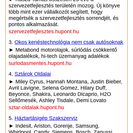
szervezetfejlesztés területén mozog. Új könyve
több mint ezer vállalkozót segített, hogy
megértsék a szervezetfejlesztés sorrendjét, és
pontos alkalmazását.
szervezetfejlesztes.hupont.hu
3.
Okos kenéstechnológia nem csak autósoknak
► Metabond motorolajok, súrlódás csökkentő
olajadalékok, hi-tech üzemanyag adalékok
surlodasmentes.hupont.hu
4.
Sztárok Oldalai
► Miley Cyrus, Hannah Montana, Justin Bieber,
Avril Lavigne, Selena Gomez, Hilary Duff,
Beyonce, Shakira, Leonardo Dicaprio, H2O
Sellőmesék, Ashley Tisdale, Demi Lovato
sztar-oldalak.hupont.hu
5.
Háztartásigép Szakszerviz
► Indesit, Ariston, Gorenje, Samsung,
Whirlpool, Candy, Siemens, Bosch, Zanussi,