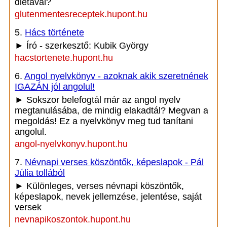
diétával?
glutenmentesreceptek.hupont.hu
5.
Hács története
► Író - szerkesztő: Kubik György
hacstortenete.hupont.hu
6.
Angol nyelvkönyv - azoknak akik szeretnének
IGAZÁN jól angolul!
► Sokszor belefogtál már az angol nyelv
megtanulásába, de mindig elakadtál? Megvan a
megoldás! Ez a nyelvkönyv meg tud tanítani
angolul.
angol-nyelvkonyv.hupont.hu
7.
Névnapi verses köszöntők, képeslapok - Pál
Júlia tollából
► Különleges, verses névnapi köszöntők,
képeslapok, nevek jellemzése, jelentése, saját
versek
nevnapikoszontok.hupont.hu