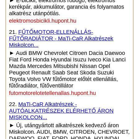
► E-bicikli, elektromos robogó, elektromos
kerékpár, akkumulátor, garancia és folyamatos
alkatrész utánpótlás.
elektromosbicikli.hupont.hu
21.
FŰTŐMOTOR-ELLENÁLLÁS-
FŰTŐRADIÁTOR - MaTi-CaR Alkatrészek
Miskolcon...
► Audi BMW Chevrolet Citroen Dacia Daewoo
Fiat Ford Honda Hyundai Isuzu Iveco Kia Lanci
Mazda Mercedes Mitsubishi Nissan Opel
Peugeot Renault Saab Seat Skoda Suzuki
Toyota Volvo VW fűtőmotor előtét ellenállás,
fűtőradiátor, fűtőventillátor
futomotorelotetellenallas.hupont.hu
22.
MaTi-CaR Alkatrészek -
AUTÓALKATRÉSZEK ELÉRHETŐ ÁRON
MISKOLCON...
► Új, utángyártott alkatrészek kedvező áron
Miskolcon. AUDI, BMW, CITROEN, CHEVROET,
DAEWOO, FIAT, FORD, HONDA, HYUNDAI,