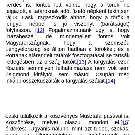
kérdés is: fontos lett volna, hogy a török ne
leigázott, a tatároknak adót fizető népként tekintsen
rájuk. Łaski ragaszkodik ahhoz, hogy a török a
lengyel néppel is jó viszonyt (barátságot)
folytasson.
[12]
Fogalmazhatnánk úgy is, hogy
„hazabeszél”, de mindemellett fontos volt
Magyarországnak, hogy a szomszéd
Lengyelország se álljon hadban a törökkel; és a
Portának alárendelt tatárok fosztogatásai se tartsák
rettegésben az ország lakóit.
[13]
A tárgyalás ezen
részeire semmilyen felhatalmazása nem volt sem
Zsigmond királytól, sem mástól. Csupán még
inkább összekuszálták a tárgyalás szálait.
[14]
Łaski találkozik a köszvényes Musztafa pasával is.
Köszöntése, melyet olaszul mondott el,
[15]
érdekes: „Ugyanis nálunk, mint azt tudod, szokás,