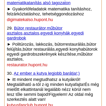
matematikatanítás alsó tagozaton
► Gyakorlófeladatok matematika tanításhoz,
felzárkóztatáshoz, tehetséggondozáshoz
digimatekalso.hupont.hu
29.
Bútor restaurátor,műbútor
asztalos,asztalos,egyedi konyhák,egyedi
gardrobok
► Politúrozás, lakkozás, bútorrestaurálás,bútor
felújítás,bútor restaurálás,egyedi konyhabútorok
egyedi gardrobszekrények készítése,műbútor
asztalos,
restaurator.hupont.hu
30.
Az ember a kutya legjobb barátja!;)
► itt mindent megtudhatsz a kutyákról!
Megtalálható a-tól z-ig minden kutyafajta!És még
mielőtt elkattintanál legalább nézz körül nem
lesz tőle semmi bajod!Figyelem! Az oldal még
szerkeztés alatt van!
kutyusfanclub.hupont.hu