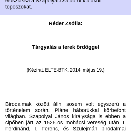
eloszlassa a Szapolyai-családról kialakult
toposzokat.
Réder Zsófia:
Tárgyalás a terek ördöggel
(Kézirat, ELTE-BTK, 2014. május 19.)
Birodalmak között állni sosem volt egyszerű a
történelem során. Pláne háborúkkal körbefont
világban. Szapolyai János királysága is ebben a
cipőben járt az 1526-os mohácsi vereség után. I.
Ferdinánd, I. Ferenc, és Szulejmán birodalmai