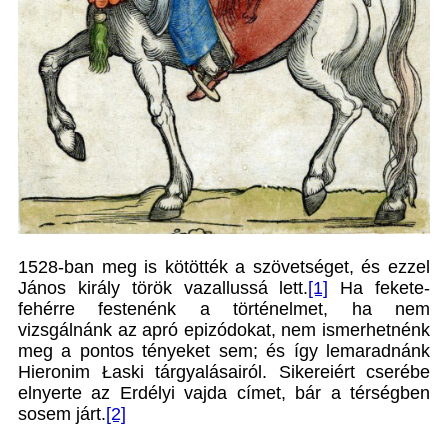
1528-ban meg is kötötték a szövetséget, és ezzel
János király török vazallussá lett.
[1]
Ha fekete-
fehérre festenénk a történelmet, ha nem
vizsgálnánk az apró epizódokat, nem ismerhetnénk
meg a pontos tényeket sem; és így lemaradnánk
Hieronim Łaski tárgyalásairól. Sikereiért cserébe
elnyerte az Erdélyi vajda címet, bár a térségben
sosem járt.
[2]