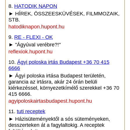
8.
HATODIK NAPON
► HÍREK, ÖSSZEESKÜVÉSEK, FILMMOZAIK,
STB.
hatodiknapon.hupont.hu
9.
RE - FLEXI - OK
► "Ágyúval verébre?!"
reflexiok.hupont.hu
10.
Ágyi poloska irtás Budapest +36 70 415
6666
► Ágyi poloska irtása Budapest területén,
garancia az irtásra, akár 24 órán belüli
kiérkezéssel, környezetkímélő szerekkel +36 70
415 6666.
agyipoloskairtasbudapest.hupont.hu
11.
tuti receptek
► Házisüteményektől a sós süteményeken,
desszerteken át a fagylaltokig. A receptek