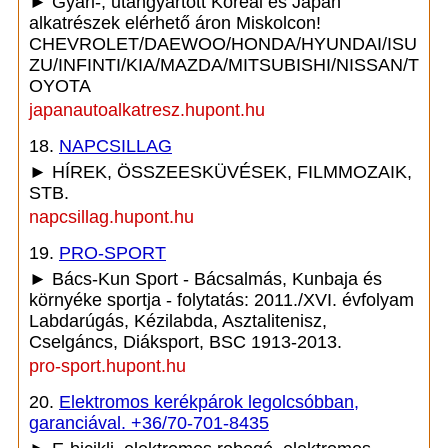
► Gyári-, utángyártott Koreai és Japán
alkatrészek elérhető áron Miskolcon!
CHEVROLET/DAEWOO/HONDA/HYUNDAI/ISU
ZU/INFINTI/KIA/MAZDA/MITSUBISHI/NISSAN/T
OYOTA
japanautoalkatresz.hupont.hu
18.
NAPCSILLAG
► HÍREK, ÖSSZEESKÜVÉSEK, FILMMOZAIK,
STB.
napcsillag.hupont.hu
19.
PRO-SPORT
► Bács-Kun Sport - Bácsalmás, Kunbaja és
környéke sportja - folytatás: 2011./XVI. évfolyam
Labdarúgás, Kézilabda, Asztalitenisz,
Cselgáncs, Diáksport, BSC 1913-2013.
pro-sport.hupont.hu
20.
Elektromos kerékpárok legolcsóbban,
garanciával. +36/70-701-8435