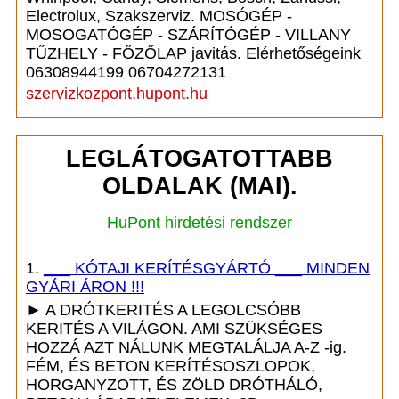
Electrolux, Szakszerviz. MOSÓGÉP -
MOSOGATÓGÉP - SZÁRÍTÓGÉP - VILLANY
TŰZHELY - FŐZŐLAP javitás. Elérhetőségeink
06308944199 06704272131
szervizkozpont.hupont.hu
LEGLÁTOGATOTTABB
OLDALAK (MAI).
HuPont hirdetési rendszer
1.
___ KÓTAJI KERÍTÉSGYÁRTÓ ___ MINDEN
GYÁRI ÁRON !!!
► A DRÓTKERITÉS A LEGOLCSÓBB
KERITÉS A VILÁGON. AMI SZÜKSÉGES
HOZZÁ AZT NÁLUNK MEGTALÁLJA A-Z -ig.
FÉM, ÉS BETON KERÍTÉSOSZLOPOK,
HORGANYZOTT, ÉS ZÖLD DRÓTHÁLÓ,