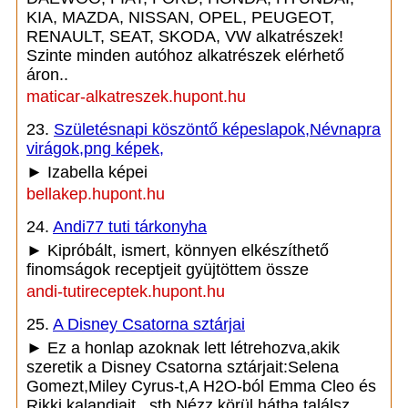
KIA, MAZDA, NISSAN, OPEL, PEUGEOT,
RENAULT, SEAT, SKODA, VW alkatrészek!
Szinte minden autóhoz alkatrészek elérhető
áron..
maticar-alkatreszek.hupont.hu
23.
Születésnapi köszöntő képeslapok,Névnapra
virágok,png képek,
► Izabella képei
bellakep.hupont.hu
24.
Andi77 tuti tárkonyha
► Kipróbált, ismert, könnyen elkészíthető
finomságok receptjeit gyüjtöttem össze
andi-tutireceptek.hupont.hu
25.
A Disney Csatorna sztárjai
► Ez a honlap azoknak lett létrehozva,akik
szeretik a Disney Csatorna sztárjait:Selena
Gomezt,Miley Cyrus-t,A H2O-ból Emma Cleo és
Rikki kalandjait...stb.Nézz körül,hátha találsz