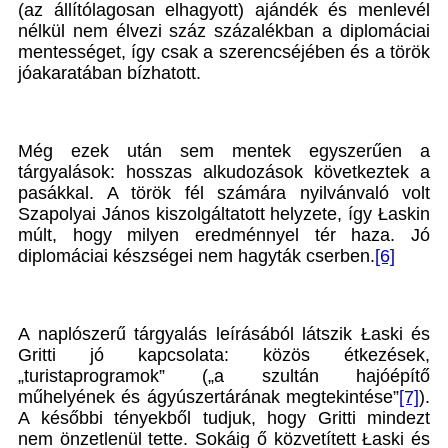
(az állítólagosan elhagyott) ajándék és menlevél
nélkül nem élvezi száz százalékban a diplomáciai
mentességet, így csak a szerencséjében és a török
jóakaratában bízhatott.
Még ezek után sem mentek egyszerűen a
tárgyalások: hosszas alkudozások következtek a
pasákkal. A török fél számára nyilvánvaló volt
Szapolyai János kiszolgáltatott helyzete, így Łaskin
múlt, hogy milyen eredménnyel tér haza. Jó
diplomáciai készségei nem hagyták cserben.
[6]
A naplószerű tárgyalás leírásából látszik Łaski és
Gritti jó kapcsolata: közös étkezések,
„turistaprogramok” („a szultán hajóépítő
műhelyének és ágyúszertárának megtekintése”
[7]
).
A későbbi tényekből tudjuk, hogy Gritti mindezt
nem önzetlenül tette. Sokáig ő közvetített Łaski és