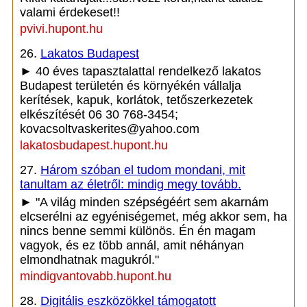
valami érdekeset!!
pvivi.hupont.hu
26.
Lakatos Budapest
► 40 éves tapasztalattal rendelkező lakatos
Budapest területén és környékén vállalja
kerítések, kapuk, korlátok, tetőszerkezetek
elkészítését 06 30 768-3454;
kovacsoltvaskerites@yahoo.com
lakatosbudapest.hupont.hu
27.
Három szóban el tudom mondani, mit
tanultam az életről: mindig megy tovább.
► "A világ minden szépségéért sem akarnám
elcserélni az egyéniségemet, még akkor sem, ha
nincs benne semmi különös. Én én magam
vagyok, és ez több annál, amit néhányan
elmondhatnak magukról."
mindigvantovabb.hupont.hu
28.
Digitális eszközökkel támogatott