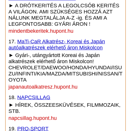
► A DRÓTKERITÉS A LEGOLCSÓB KERITÉS
A VILÁGON. AMI SZÜKSÉGES HOZZÁ AZT
NÁLUNK MEGTALÁLJA A-Z -ig. ÉS AMI A
LEGFONTOSABB: GYÁRI ÁRON !
mindentbekeritek.hupont.hu
17.
MaTi-CaR Alkatrész- Koreai és Japán
autóalkatrészek elérhető áron Miskolcon
► Gyári-, utángyártott Koreai és Japán
alkatrészek elérhető áron Miskolcon!
CHEVROLET/DAEWOO/HONDA/HYUNDAI/ISU
ZU/INFINTI/KIA/MAZDA/MITSUBISHI/NISSAN/T
OYOTA
japanautoalkatresz.hupont.hu
18.
NAPCSILLAG
► HÍREK, ÖSSZEESKÜVÉSEK, FILMMOZAIK,
STB.
napcsillag.hupont.hu
19.
PRO-SPORT