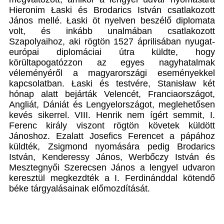
Hieronim Łaski és Brodarics István csatlakozott
János mellé. Łaski öt nyelven beszélő diplomata
volt, és inkább unalmában csatlakozott
Szapolyaihoz, aki rögtön 1527 áprilisában nyugat-
európai diplomáciai útra küldte, hogy
körültapogatózzon az egyes nagyhatalmak
véleményéről a magyarországi eseményekkel
kapcsolatban. Łaski és testvére, Stanisław két
hónap alatt bejárták Velencét, Franciaországot,
Angliát, Dániát és Lengyelországot, meglehetősen
kevés sikerrel. VIII. Henrik nem ígért semmit, I.
Ferenc király viszont rögtön követek küldött
Jánoshoz. Ezalatt Josefics Ferencet a pápához
küldték, Zsigmond nyomására pedig Brodarics
István, Kenderessy János, Werbőczy István és
Mesztegnyői Szerecsen János a lengyel udvaron
keresztül megkezdték a I. Ferdinánddal kötendő
béke tárgyalásainak előmozdítását.