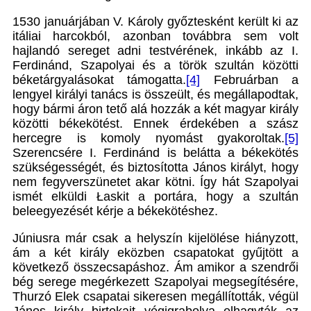
1530 januárjában V. Károly győztesként került ki az
itáliai harcokból, azonban továbbra sem volt
hajlandó sereget adni testvérének, inkább az I.
Ferdinánd, Szapolyai és a török szultán közötti
béketárgyalásokat támogatta.
[4]
Februárban a
lengyel királyi tanács is összeült, és megállapodtak,
hogy bármi áron tető alá hozzák a két magyar király
közötti békekötést. Ennek érdekében a szász
hercegre is komoly nyomást gyakoroltak.
[5]
Szerencsére I. Ferdinánd is belátta a békekötés
szükségességét, és biztosította János királyt, hogy
nem fegyverszünetet akar kötni. Így hát Szapolyai
ismét elküldi Łaskit a portára, hogy a szultán
beleegyezését kérje a békekötéshez.
Júniusra már csak a helyszín kijelölése hiányzott,
ám a két király eközben csapatokat gyűjtött a
következő összecsapáshoz. Ám amikor a szendrői
bég serege megérkezett Szapolyai megsegítésére,
Thurzó Elek csapatai sikeresen megállították, végül