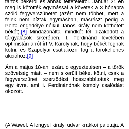
tartós békéről és annak feltételeiről. Január 21-én
meg is kötötték egymással a követek a 3 hónapra
szóló fegyverszünetet (azért nem többet, mert a
felek nem bíztak egymásban, másrészt pedig a
Porta engedélye nélkül János király nem köthetett
békét).
[8]
Mindazonáltal mindkét fél bizakodott a
tárgyalások sikerében, I. Ferdinánd levelében
optimistán arról írt V. Károlynak, hogy békét fognak
kötni, és Szapolyai csatlakozni fog a törökellenes
akcióhoz.
[9]
Ám a május 18-án lezáruló egyeztetésen – a török
szövetség miatt – nem sikerült békét kötni, csak a
fegyverszüneti szerződést hosszabbították meg
egy évre, ami I. Ferdinándnak komoly csalódást
okozott.
(A Wawel. A lengyel királyi udvar krakkói palotája. A