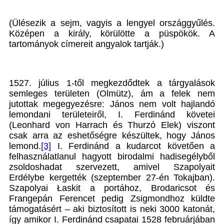
(Ülésezik a sejm, vagyis a lengyel országgyűlés.
Középen a király, körülötte a püspökök. A
tartományok címereit angyalok tartják.)
1527. július 1-től megkezdődtek a tárgyalások
semleges területen (Olmütz), ám a felek nem
jutottak megegyezésre: János nem volt hajlandó
lemondani területeiről, I. Ferdinánd követei
(Leonhard von Harrach és Thurzó Elek) viszont
csak arra az eshetőségre készültek, hogy János
lemond.
[3]
I. Ferdinánd a kudarcot követően a
felhasználatlanul hagyott birodalmi hadisegélyből
zsoldoshadat szervezett, amivel Szapolyait
Erdélybe kergették (szeptember 27-én Tokajban).
Szapolyai Łaskit a portához, Brodaricsot és
Frangepán Ferencet pedig Zsigmondhoz küldte
támogatásért – aki biztosított is neki 3000 katonát,
így amikor I. Ferdinánd csapatai 1528 februárjában