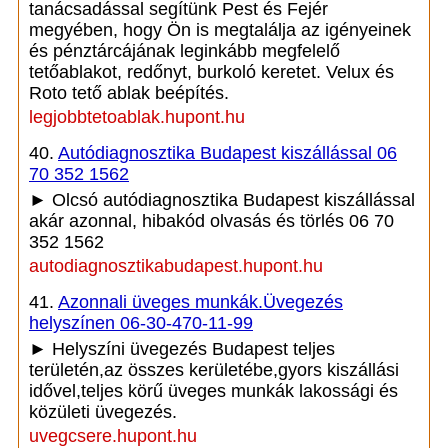
tanácsadással segítünk Pest és Fejér
megyében, hogy Ön is megtalálja az igényeinek
és pénztárcájának leginkább megfelelő
tetőablakot, redőnyt, burkoló keretet. Velux és
Roto tető ablak beépítés.
legjobbtetoablak.hupont.hu
40.
Autódiagnosztika Budapest kiszállással 06
70 352 1562
► Olcsó autódiagnosztika Budapest kiszállással
akár azonnal, hibakód olvasás és törlés 06 70
352 1562
autodiagnosztikabudapest.hupont.hu
41.
Azonnali üveges munkák.Üvegezés
helyszínen 06-30-470-11-99
► Helyszíni üvegezés Budapest teljes
területén,az összes kerületébe,gyors kiszállási
idővel,teljes körű üveges munkák lakossági és
közületi üvegezés.
uvegcsere.hupont.hu