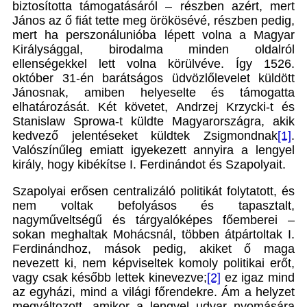
biztosította támogatásáról – részben azért, mert
János az ő fiát tette meg örökösévé, részben pedig,
mert ha perszonálunióba lépett volna a Magyar
Királysággal, birodalma minden oldalról
ellenségekkel lett volna körülvéve. Így 1526.
október 31-én barátságos üdvözlőlevelet küldött
Jánosnak, amiben helyeselte és támogatta
elhatározását. Két követet, Andrzej Krzycki-t és
Stanislaw Sprowa-t küldte Magyarországra, akik
kedvező jelentéseket küldtek Zsigmondnak
[1]
.
Valószínűleg emiatt igyekezett annyira a lengyel
király, hogy kibékítse I. Ferdinándot és Szapolyait.
Szapolyai erősen centralizáló politikát folytatott, és
nem voltak befolyásos és tapasztalt,
nagyműveltségű és tárgyalóképes főemberei –
sokan meghaltak Mohácsnál, többen átpártoltak I.
Ferdinándhoz, mások pedig, akiket ő maga
nevezett ki, nem képviseltek komoly politikai erőt,
vagy csak később lettek kinevezve;
[2]
ez igaz mind
az egyházi, mind a világi főrendekre. Ám a helyzet
megváltozott, amikor a lengyel udvar nyomására