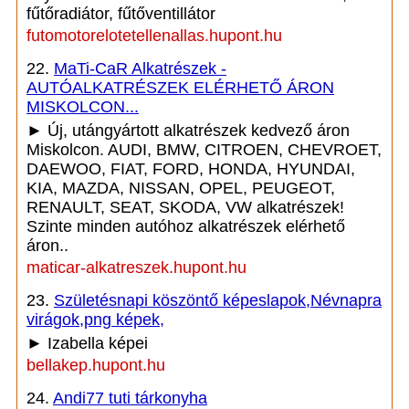
fűtőradiátor, fűtőventillátor
futomotorelotetellenallas.hupont.hu
22.
MaTi-CaR Alkatrészek -
AUTÓALKATRÉSZEK ELÉRHETŐ ÁRON
MISKOLCON...
► Új, utángyártott alkatrészek kedvező áron
Miskolcon. AUDI, BMW, CITROEN, CHEVROET,
DAEWOO, FIAT, FORD, HONDA, HYUNDAI,
KIA, MAZDA, NISSAN, OPEL, PEUGEOT,
RENAULT, SEAT, SKODA, VW alkatrészek!
Szinte minden autóhoz alkatrészek elérhető
áron..
maticar-alkatreszek.hupont.hu
23.
Születésnapi köszöntő képeslapok,Névnapra
virágok,png képek,
► Izabella képei
bellakep.hupont.hu
24.
Andi77 tuti tárkonyha