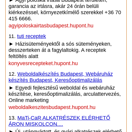
► Ágyi poloska irtása Budapest területén,
garancia az irtásra, akár 24 órán belüli
kiérkezéssel, környezetkímélő szerekkel +36 70
415 6666.
agyipoloskairtasbudapest.hupont.hu
11.
tuti receptek
► Házisüteményektől a sós süteményeken,
desszerteken át a fagylaltokig. A receptek
feltöltés alatt
konyvesrecepteket.hupont.hu
12.
Weboldalkészítés Budapest, Webáruház
készítés Budapest, Keresőoptimalizálás
► Egyedi fejlesztésű weboldal és webáruház
készítése, keresőoptimalizálás, arculattervezés,
Online marketing
weboldalkeszitesbudapest.hupont.hu
13.
MaTi-CaR ALKATRÉSZEK ELÉRHETŐ
ÁRON MISKOLCON....
► Új, utángyártott, és gyári alkatrészek elérhető