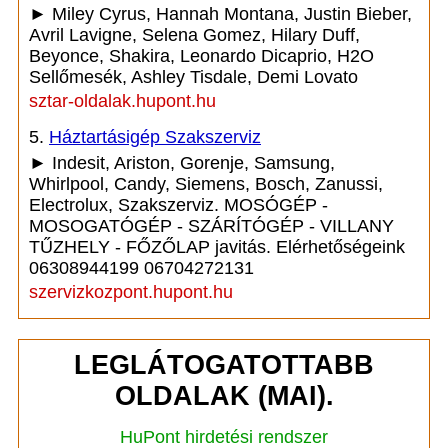
► Miley Cyrus, Hannah Montana, Justin Bieber,
Avril Lavigne, Selena Gomez, Hilary Duff,
Beyonce, Shakira, Leonardo Dicaprio, H2O
Sellőmesék, Ashley Tisdale, Demi Lovato
sztar-oldalak.hupont.hu
5.
Háztartásigép Szakszerviz
► Indesit, Ariston, Gorenje, Samsung,
Whirlpool, Candy, Siemens, Bosch, Zanussi,
Electrolux, Szakszerviz. MOSÓGÉP -
MOSOGATÓGÉP - SZÁRÍTÓGÉP - VILLANY
TŰZHELY - FŐZŐLAP javitás. Elérhetőségeink
06308944199 06704272131
szervizkozpont.hupont.hu
LEGLÁTOGATOTTABB
OLDALAK (MAI).
HuPont hirdetési rendszer