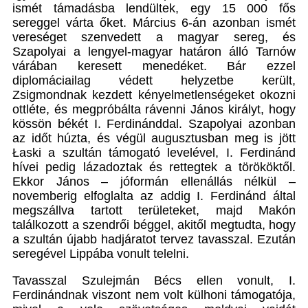
ismét támadásba lendültek, egy 15 000 fős
sereggel várta őket. Március 6-án azonban ismét
vereséget szenvedett a magyar sereg, és
Szapolyai a lengyel-magyar határon álló Tarnów
várában keresett menedéket. Bár ezzel
diplomáciailag védett helyzetbe került,
Zsigmondnak kezdett kényelmetlenségeket okozni
ottléte, és megpróbálta rávenni János királyt, hogy
kössön békét I. Ferdinánddal. Szapolyai azonban
az időt húzta, és végül augusztusban meg is jött
Łaski a szultán támogató levelével, I. Ferdinánd
hívei pedig lázadoztak és rettegtek a törököktől.
Ekkor János – jóformán ellenállás nélkül –
novemberig elfoglalta az addig I. Ferdinánd által
megszállva tartott területeket, majd Makón
találkozott a szendrői béggel, akitől megtudta, hogy
a szultán újabb hadjáratot tervez tavasszal. Ezután
seregével Lippába vonult telelni.
Tavasszal Szulejmán Bécs ellen vonult, I.
Ferdinándnak viszont nem volt külhoni támogatója,