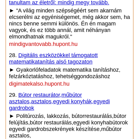
tanultam az életről: mindig megy tovább.
► "A világ minden szépségéért sem akarnám
elcserélni az egyéniségemet, még akkor sem, ha
nincs benne semmi különös. Én én magam
vagyok, és ez több annál, amit néhányan
elmondhatnak magukról."
mindigvantovabb.hupont.hu
28.
Digitális eszközökkel támogatott
matematikatanítás alsó tagozaton
► Gyakorlófeladatok matematika tanításhoz,
felzárkóztatáshoz, tehetséggondozáshoz
digimatekalso.hupont.hu
29.
Bútor restaurátor,műbútor
asztalos,asztalos,egyedi konyhák,egyedi
gardrobok
► Politúrozás, lakkozás, bútorrestaurálás,bútor
felújítás,bútor restaurálás,egyedi konyhabútorok
egyedi gardrobszekrények készítése,műbútor
asztalos,