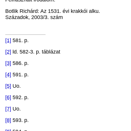
Botlik Richárd: Az 1531. évi krakkói alku.
Századok, 2003/3. szám
[1]
581. p.
[2]
ld. 582-3. p. táblázat
[3]
586. p.
[4]
591. p.
[5]
Uo.
[6]
592. p.
[7]
Uo.
[8]
593. p.