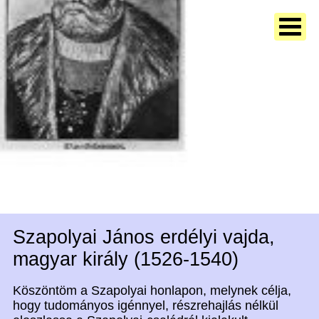
Szapolyai János erdélyi vajda,
magyar király (1526-1540)
Köszöntöm a Szapolyai honlapon, melynek célja,
hogy tudományos igénnyel, részrehajlás nélkül