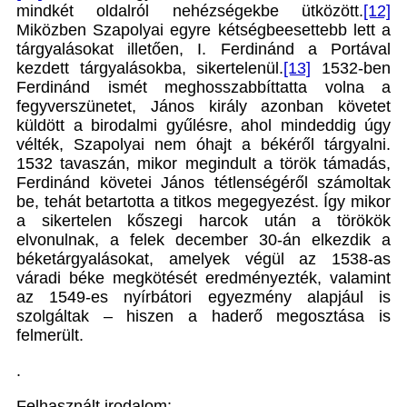
mindkét oldalról nehézségekbe ütközött.
[12]
Miközben Szapolyai egyre kétségbeesettebb lett a
tárgyalásokat illetően, I. Ferdinánd a Portával
kezdett tárgyalásokba, sikertelenül.
[13]
1532-ben
Ferdinánd ismét meghosszabbíttatta volna a
fegyverszünetet, János király azonban követet
küldött a birodalmi gyűlésre, ahol mindeddig úgy
vélték, Szapolyai nem óhajt a békéről tárgyalni.
1532 tavaszán, mikor megindult a török támadás,
Ferdinánd követei János tétlenségéről számoltak
be, tehát betartotta a titkos megegyezést. Így mikor
a sikertelen kőszegi harcok után a törökök
elvonulnak, a felek december 30-án elkezdik a
béketárgyalásokat, amelyek végül az 1538-as
váradi béke megkötését eredményezték, valamint
az 1549-es nyírbátori egyezmény alapjául is
szolgáltak – hiszen a haderő megosztása is
felmerült.
.
Felhasznált irodalom: