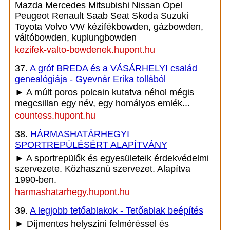
Mazda Mercedes Mitsubishi Nissan Opel
Peugeot Renault Saab Seat Skoda Suzuki
Toyota Volvo VW kézifékbowden, gázbowden,
váltóbowden, kuplungbowden
kezifek-valto-bowdenek.hupont.hu
37.
A gróf BREDA és a VÁSÁRHELYI család
genealógiája - Gyevnár Erika tollából
► A múlt poros polcain kutatva néhol mégis
megcsillan egy név, egy homályos emlék...
countess.hupont.hu
38.
HÁRMASHATÁRHEGYI
SPORTREPÜLÉSÉRT ALAPÍTVÁNY
► A sportrepülők és egyesületeik érdekvédelmi
szervezete. Közhasznú szervezet. Alapítva
1990-ben.
harmashatarhegy.hupont.hu
39.
A legjobb tetőablakok - Tetőablak beépítés
► Díjmentes helyszíni felméréssel és