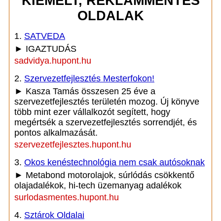
KIEMELT, REKLÁMMENTES
OLDALAK
1.
SATVEDA
► IGAZTUDÁS
sadvidya.hupont.hu
2.
Szervezetfejlesztés Mesterfokon!
► Kasza Tamás összesen 25 éve a
szervezetfejlesztés területén mozog. Új könyve
több mint ezer vállalkozót segített, hogy
megértsék a szervezetfejlesztés sorrendjét, és
pontos alkalmazását.
szervezetfejlesztes.hupont.hu
3.
Okos kenéstechnológia nem csak autósoknak
► Metabond motorolajok, súrlódás csökkentő
olajadalékok, hi-tech üzemanyag adalékok
surlodasmentes.hupont.hu
4.
Sztárok Oldalai