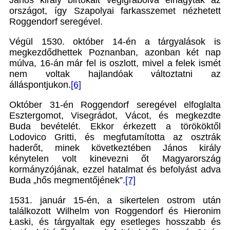
János király birtokait végigrabolva elhagyták az
országot, így Szapolyai farkasszemet nézhetett
Roggendorf seregével.
Végül 1530. október 14-én a tárgyalások is
megkezdődhettek Poznanban, azonban két nap
múlva, 16-án már fel is oszlott, mivel a felek ismét
nem voltak hajlandóak változtatni az
álláspontjukon.
[6]
Október 31-én Roggendorf seregével elfoglalta
Esztergomot, Visegrádot, Vácot, és megkezdte
Buda bevételét. Ekkor érkezett a törököktől
Lodovico Gritti, és megfutamította az osztrák
haderőt, minek következtében János király
kénytelen volt kinevezni őt Magyarország
kormányzójának, ezzel hatalmat és befolyást adva
Buda „hős megmentőjének”.
[7]
1531. január 15-én, a sikertelen ostrom után
találkozott Wilhelm von Roggendorf és Hieronim
Łaski, és tárgyaltak egy esetleges hosszabb és