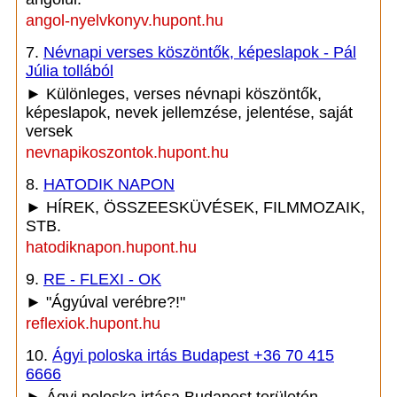
angol-nyelvkonyv.hupont.hu
7.
Névnapi verses köszöntők, képeslapok - Pál
Júlia tollából
► Különleges, verses névnapi köszöntők,
képeslapok, nevek jellemzése, jelentése, saját
versek
nevnapikoszontok.hupont.hu
8.
HATODIK NAPON
► HÍREK, ÖSSZEESKÜVÉSEK, FILMMOZAIK,
STB.
hatodiknapon.hupont.hu
9.
RE - FLEXI - OK
► "Ágyúval verébre?!"
reflexiok.hupont.hu
10.
Ágyi poloska irtás Budapest +36 70 415
6666