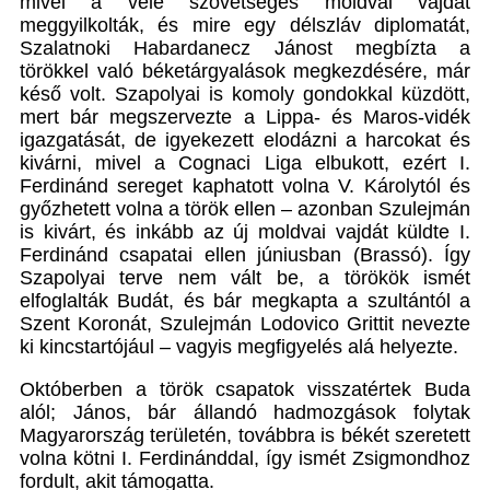
mivel a vele szövetséges moldvai vajdát
meggyilkolták, és mire egy délszláv diplomatát,
Szalatnoki Habardanecz Jánost megbízta a
törökkel való béketárgyalások megkezdésére, már
késő volt. Szapolyai is komoly gondokkal küzdött,
mert bár megszervezte a Lippa- és Maros-vidék
igazgatását, de igyekezett elodázni a harcokat és
kivárni, mivel a Cognaci Liga elbukott, ezért I.
Ferdinánd sereget kaphatott volna V. Károlytól és
győzhetett volna a török ellen – azonban Szulejmán
is kivárt, és inkább az új moldvai vajdát küldte I.
Ferdinánd csapatai ellen júniusban (Brassó). Így
Szapolyai terve nem vált be, a törökök ismét
elfoglalták Budát, és bár megkapta a szultántól a
Szent Koronát, Szulejmán Lodovico Grittit nevezte
ki kincstartójául – vagyis megfigyelés alá helyezte.
Októberben a török csapatok visszatértek Buda
alól; János, bár állandó hadmozgások folytak
Magyarország területén, továbbra is békét szeretett
volna kötni I. Ferdinánddal, így ismét Zsigmondhoz
fordult, akit támogatta.