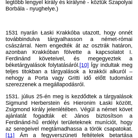
legtöbb lengyel király és királyné - köztük Szapolyai
Borbála - nyughelye.)
1531 nyarán Łaski Krakkóba utazott, hogy onnét
továbbindulva tárgyalhasson a német-római
császárral. Nem engedték át az osztrák határon,
azonban Krakkóban fölvette a kapcsolatot I.
Ferdinánd követeivel, és megegyeztek a
béketárgyalások folytatásáról.
[10]
Így indultak meg
teljes titokban a tárgyalások a krakkói alkuról –
nehogy a Porta vagy Gritti idő előtt tudomást
szerezzenek a megállapodásról.
1531. július 25-én meg is kezdődtek a tárgyalások
Sigmund Herberstein és Hieronim Łaski között,
Zsigmond király jelenlétében. Végül a német követ
ajánlatát fogadták el: János biztosítson a
Ferdinánd-hű erdélyi területeknek muníciót, hogy
az seregeivel megtámadhassa a török csapatokat.
[11]
Ám a fegyverszüneti feltételek betartása