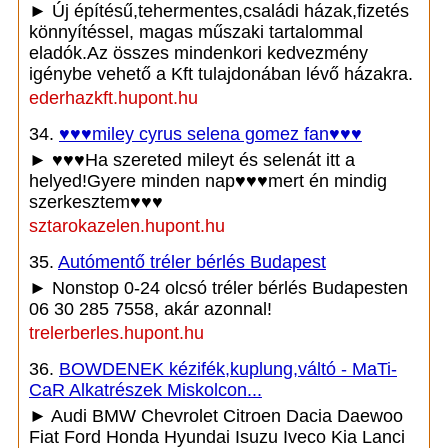
► Új építésű,tehermentes,családi házak,fizetés
könnyítéssel, magas műszaki tartalommal
eladók.Az összes mindenkori kedvezmény
igénybe vehető a Kft tulajdonában lévő házakra.
ederhazkft.hupont.hu
34.
♥♥♥miley cyrus selena gomez fan♥♥♥
► ♥♥♥Ha szereted mileyt és selenát itt a
helyed!Gyere minden nap♥♥♥mert én mindig
szerkesztem♥♥♥
sztarokazelen.hupont.hu
35.
Autómentő tréler bérlés Budapest
► Nonstop 0-24 olcsó tréler bérlés Budapesten
06 30 285 7558, akár azonnal!
trelerberles.hupont.hu
36.
BOWDENEK kézifék,kuplung,váltó - MaTi-
CaR Alkatrészek Miskolcon...
► Audi BMW Chevrolet Citroen Dacia Daewoo
Fiat Ford Honda Hyundai Isuzu Iveco Kia Lanci