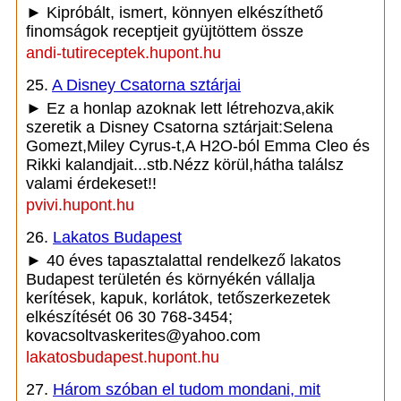
► Kipróbált, ismert, könnyen elkészíthető
finomságok receptjeit gyüjtöttem össze
andi-tutireceptek.hupont.hu
25.
A Disney Csatorna sztárjai
► Ez a honlap azoknak lett létrehozva,akik
szeretik a Disney Csatorna sztárjait:Selena
Gomezt,Miley Cyrus-t,A H2O-ból Emma Cleo és
Rikki kalandjait...stb.Nézz körül,hátha találsz
valami érdekeset!!
pvivi.hupont.hu
26.
Lakatos Budapest
► 40 éves tapasztalattal rendelkező lakatos
Budapest területén és környékén vállalja
kerítések, kapuk, korlátok, tetőszerkezetek
elkészítését 06 30 768-3454;
kovacsoltvaskerites@yahoo.com
lakatosbudapest.hupont.hu
27.
Három szóban el tudom mondani, mit