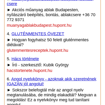
csere
► Akciós műanyag ablak Budapesten,
nyílászáró beépítés, bontás, ablakcsere +36 70
772 9371
muanyagablakbudapest.hupont.hu
4.
GLUTÉNMENTES ÖVEZET
► Hogyan fogyhatsz 50 felett gluténmentes
diétával?
glutenmentesreceptek.hupont.hu
5.
Hács története
► Író - szerkesztő: Kubik György
hacstortenete.hupont.hu
6.
Angol nyelvkönyv - azoknak akik szeretnének
IGAZÁN jól angolul!
► Sokszor belefogtál már az angol nyelv
megtanulásába, de mindig elakadtál? Megvan a
megoldás! Ez a nyelvkönyv meg tud tanítani
angolul.