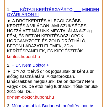
1.
___ KÓTAJI KERÍTÉSGYÁRTÓ ___ MINDEN
GYÁRI ÁRON !!!
► A DRÓTKERITÉS A LEGOLCSÓBB
KERITÉS A VILÁGON. AMI SZÜKSÉGES
HOZZÁ AZT NÁLUNK MEGTALÁLJA A-Z -ig.
FÉM, ÉS BETON KERÍTÉSOSZLOPOK,
HORGANYZOTT, ÉS ZÖLD DRÓTHÁLÓ,
BETON LÁBAZATI ELEMEK, 3D-s
KERÍTÉSPANELEK, ÉS KIEGÉSZITŐK.
kerites.hupont.hu
2.
+ Dr. Nem Doktor +
► Dr? Az itt lévő dr-ok jogosultak dr-ként a dr
előtag használatára. A doktorokban,
tanácsaikban megbízunk. De ön doktor? Nem
vagyok Dr. De ettől még tudhatok. Tőlük tanulok
2011 óta. Dr...
dr-nem-doktor.hupont.hu
3.
Műanyag ablak Budapest, beépítés, bontás,