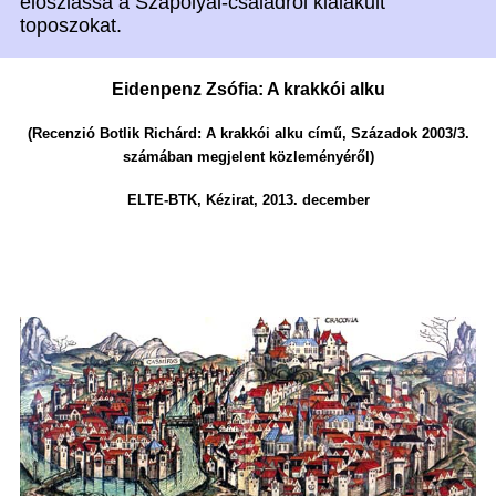
eloszlassa a Szapolyai-családról kialakult
toposzokat.
Eidenpenz Zsófia: A krakkói alku
(Recenzió Botlik Richárd: A krakkói alku című, Századok 2003/3.
számában megjelent közleményéről)
ELTE-BTK, Kézirat, 2013. december