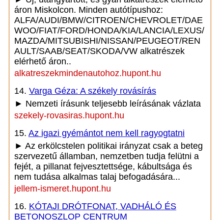
áron Miskolcon. Minden autótípushoz:
ALFA/AUDI/BMW/CITROEN/CHEVROLET/DAE
WOO/FIAT/FORD/HONDA/KIA/LANCIA/LEXUS/
MAZDA/MITSUBISHI/NISSAN/PEUGEOT/REN
AULT/SAAB/SEAT/SKODA/VW alkatrészek
elérhető áron..
alkatreszekmindenautohoz.hupont.hu
14.
Varga Géza: A székely rovásírás
► Nemzeti írásunk teljesebb leírásának vázlata
szekely-rovasiras.hupont.hu
15.
Az igazi gyémántot nem kell ragyogtatni
► Az erkölcstelen politikai irányzat csak a beteg
szervezetű államban, nemzetben tudja felütni a
fejét, a pillanat fejvesztettsége, kábultsága és
nem tudása alkalmas talaj befogadására...
jellem-ismeret.hupont.hu
16.
KÓTAJI DRÓTFONAT, VADHÁLÓ ÉS
BETONOSZLOP CENTRUM