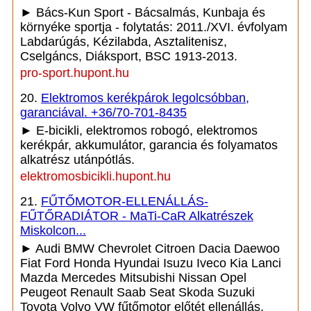
► Bács-Kun Sport - Bácsalmás, Kunbaja és
környéke sportja - folytatás: 2011./XVI. évfolyam
Labdarúgás, Kézilabda, Asztalitenisz,
Cselgáncs, Diáksport, BSC 1913-2013.
pro-sport.hupont.hu
20.
Elektromos kerékpárok legolcsóbban,
garanciával. +36/70-701-8435
► E-bicikli, elektromos robogó, elektromos
kerékpár, akkumulátor, garancia és folyamatos
alkatrész utánpótlás.
elektromosbicikli.hupont.hu
21.
FŰTŐMOTOR-ELLENÁLLÁS-
FŰTŐRADIÁTOR - MaTi-CaR Alkatrészek
Miskolcon...
► Audi BMW Chevrolet Citroen Dacia Daewoo
Fiat Ford Honda Hyundai Isuzu Iveco Kia Lanci
Mazda Mercedes Mitsubishi Nissan Opel
Peugeot Renault Saab Seat Skoda Suzuki
Toyota Volvo VW fűtőmotor előtét ellenállás,