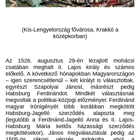
(Kis-Lengyelország fővárosa, Krakkó a
középkorban)
Az 1526. augusztus 29-én lezajlott mohácsi
csatában meghalt II. Lajos király és számos
előkelő. A következő hónapokban Magyarországon
– igen szerencsétlenül – két királyt is választottak,
egyrészt Szapolyai Jánost, másrészt pedig
Habsburg Ferdinándot. Mindkét választásnak
megvoltak a politikai-közjogi előzményei: Ferdinánd
magyar trónigényét több korábban megkötött
Habsburg-Jagelló szerződés alapozta meg
(legutóbb a Ferdinánd-Jagelló Anna és II. Lajos-
Habsburg Mária kettős házassági szerződés
megkötésekor), János megválasztását pedig az
1505-ös rákosi végzés indokolta, ahol a