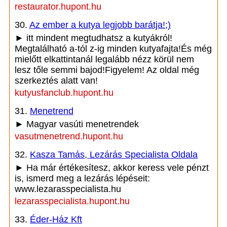
restaurator.hupont.hu
30.
Az ember a kutya legjobb barátja!;)
► itt mindent megtudhatsz a kutyákról!
Megtalálható a-tól z-ig minden kutyafajta!És még
mielőtt elkattintanál legalább nézz körül nem
lesz tőle semmi bajod!Figyelem! Az oldal még
szerkeztés alatt van!
kutyusfanclub.hupont.hu
31.
Menetrend
► Magyar vasúti menetrendek
vasutmenetrend.hupont.hu
32.
Kasza Tamás, Lezárás Specialista Oldala
► Ha már értékesítesz, akkor keress vele pénzt
is, ismerd meg a lezárás lépéseit:
www.lezarasspecialista.hu
lezarasspecialista.hupont.hu
33.
Éder-Ház Kft