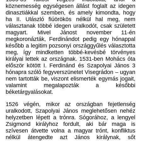
köznemesség egységesen állást foglalt az idegen
dinasztiákkal szemben, és amely kimondta, hogy
ha II. Ulászló fiúörökös nélkül hal meg, nem
választanak többé idegen uralkodót, csak született
magyart. Mivel Jánost november 11-én
megkoronázták, Ferdinándot pedig egy hónappal
később a legitim pozsonyi országgyűlés választotta
meg, így mindketten többé-kevésbé törvényes
királyai lettek az országnak. 1531-ben Mohács óta
először kötött I. Ferdinánd és Szapolyai János 3
hónapra szóló fegyverszünetet Visegrádon – ugyan
nem tartották be, viszont elismerték egymás jogait,
valamint megalapozták a későbbi
béketárgyalásokat.
1526 végén, mikor az országban fejetlenség
uralkodott, Szapolyai János meglehetősen nehéz
helyzetben lépett a trónra. Sógorához, a lengyel
Zsigmond királyhoz fordult, aki bár maga is
szívesen átvette volna a magyar trónt, konfliktus
nélkül átengedte azt János királynak, sőt