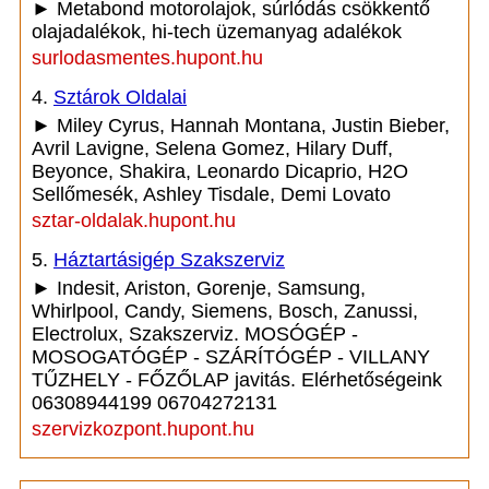
► Metabond motorolajok, súrlódás csökkentő
olajadalékok, hi-tech üzemanyag adalékok
surlodasmentes.hupont.hu
4.
Sztárok Oldalai
► Miley Cyrus, Hannah Montana, Justin Bieber,
Avril Lavigne, Selena Gomez, Hilary Duff,
Beyonce, Shakira, Leonardo Dicaprio, H2O
Sellőmesék, Ashley Tisdale, Demi Lovato
sztar-oldalak.hupont.hu
5.
Háztartásigép Szakszerviz
► Indesit, Ariston, Gorenje, Samsung,
Whirlpool, Candy, Siemens, Bosch, Zanussi,
Electrolux, Szakszerviz. MOSÓGÉP -
MOSOGATÓGÉP - SZÁRÍTÓGÉP - VILLANY
TŰZHELY - FŐZŐLAP javitás. Elérhetőségeink
06308944199 06704272131
szervizkozpont.hupont.hu