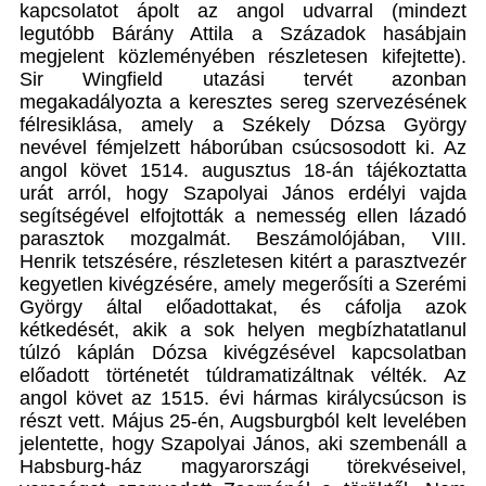
kapcsolatot ápolt az angol udvarral (mindezt
legutóbb Bárány Attila a Századok hasábjain
megjelent közleményében részletesen kifejtette).
Sir Wingfield utazási tervét azonban
megakadályozta a keresztes sereg szervezésének
félresiklása, amely a Székely Dózsa György
nevével fémjelzett háborúban csúcsosodott ki. Az
angol követ 1514. augusztus 18-án tájékoztatta
urát arról, hogy Szapolyai János erdélyi vajda
segítségével elfojtották a nemesség ellen lázadó
parasztok mozgalmát. Beszámolójában, VIII.
Henrik tetszésére, részletesen kitért a parasztvezér
kegyetlen kivégzésére, amely megerősíti a Szerémi
György által előadottakat, és cáfolja azok
kétkedését, akik a sok helyen megbízhatatlanul
túlzó káplán Dózsa kivégzésével kapcsolatban
előadott történetét túldramatizáltnak vélték. Az
angol követ az 1515. évi hármas királycsúcson is
részt vett. Május 25-én, Augsburgból kelt levelében
jelentette, hogy Szapolyai János, aki szembenáll a
Habsburg-ház magyarországi törekvéseivel,