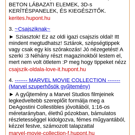
BETON LÁBAZATI ELEMEK, 3D-s
KERÍTÉSPANELEK, ÉS KIEGÉSZITŐK.
kerites.hupont.hu
3.
~Csajsziknak~
► Sziasztok! Ez az oldi igazi csajszis oldal! Itt
mindent megtudhatsz! Sztárok, szépségtippek
vagy csak egy kis szórakozás! Jó nézegetést! A
szerki :3 Néhány részt magazinokból lestem el,
mert nem volt ötletem :P meg hogy tippeket nézz
csajszik-oldala-love-it.hupont.hu
4.
------- MARVEL MOVIE COLLECTION -------
(Marvel szuperhősök gyűjtemény)
► A gyűjtemény a Marvel Studios filmjeinek
legkedveltebb szereplőit formálja meg a
DeAgostini Collestibles jóvoltából, 1:16-os
méretarányban, élethű pózokban, bámulatos
részletességgel kidolgozva, fémes műgyantából,
kézzel festve, számozott talapzattal
marvel-movie-collection-f.hupont.hu