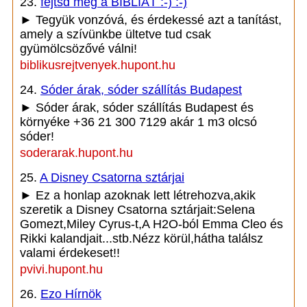
23.
fejtsd meg a BIBLIÁT :-) :-)
► Tegyük vonzóvá, és érdekessé azt a tanítást,
amely a szívünkbe ültetve tud csak
gyümölcsözővé válni!
biblikusrejtvenyek.hupont.hu
24.
Sóder árak, sóder szállítás Budapest
► Sóder árak, sóder szállítás Budapest és
környéke +36 21 300 7129 akár 1 m3 olcsó
sóder!
soderarak.hupont.hu
25.
A Disney Csatorna sztárjai
► Ez a honlap azoknak lett létrehozva,akik
szeretik a Disney Csatorna sztárjait:Selena
Gomezt,Miley Cyrus-t,A H2O-ból Emma Cleo és
Rikki kalandjait...stb.Nézz körül,hátha találsz
valami érdekeset!!
pvivi.hupont.hu
26.
Ezo Hírnök