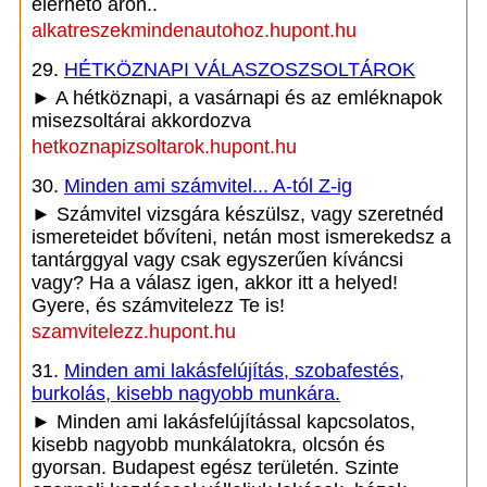
elérhető áron..
alkatreszekmindenautohoz.hupont.hu
29.
HÉTKÖZNAPI VÁLASZOSZSOLTÁROK
► A hétköznapi, a vasárnapi és az emléknapok
misezsoltárai akkordozva
hetkoznapizsoltarok.hupont.hu
30.
Minden ami számvitel... A-tól Z-ig
► Számvitel vizsgára készülsz, vagy szeretnéd
ismereteidet bővíteni, netán most ismerekedsz a
tantárggyal vagy csak egyszerűen kíváncsi
vagy? Ha a válasz igen, akkor itt a helyed!
Gyere, és számvitelezz Te is!
szamvitelezz.hupont.hu
31.
Minden ami lakásfelújítás, szobafestés,
burkolás, kisebb nagyobb munkára.
► Minden ami lakásfelújítással kapcsolatos,
kisebb nagyobb munkálatokra, olcsón és
gyorsan. Budapest egész területén. Szinte