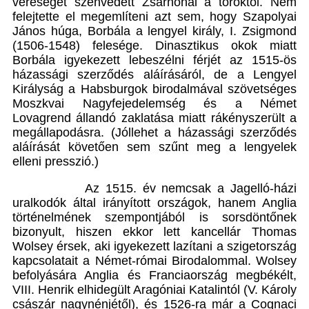
vereséget szenvedett Zsarnónál a töröktől. Nem
felejtette el megemlíteni azt sem, hogy Szapolyai
János húga, Borbála a lengyel király, I. Zsigmond
(1506-1548) felesége. Dinasztikus okok miatt
Borbála igyekezett lebeszélni férjét az 1515-ös
házassági szerződés aláírásáról, de a Lengyel
Királyság a Habsburgok birodalmával szövetséges
Moszkvai Nagyfejedelemség és a Német
Lovagrend állandó zaklatása miatt rákényszerült a
megállapodásra. (Jóllehet a házassági szerződés
aláírását követően sem szűnt meg a lengyelek
elleni presszió.)
Az 1515. év nemcsak a Jagelló-házi
uralkodók által irányított országok, hanem Anglia
történelmének szempontjából is sorsdöntőnek
bizonyult, hiszen ekkor lett kancellár Thomas
Wolsey érsek, aki igyekezett lazítani a szigetország
kapcsolatait a Német-római Birodalommal. Wolsey
befolyására Anglia és Franciaország megbékélt,
VIII. Henrik elhidegült Aragóniai Katalintól (V. Károly
császár nagynénjétől), és 1526-ra már a Cognaci