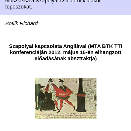
eloszlassa a Szapolyai-családról kialakult
toposzokat.
Botlik Richárd
Szapolyai kapcsolata Angliával (MTA BTK TTI
konferenciáján 2012. május 15-én elhangzott
előadásának absztraktja)