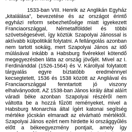
1533-ban VIII. Henrik az Anglikán Egyház
„kitalálása”, bevezetése és az országot érintő
egyházi reform sebezhetősége miatt igyekezett
Franciaországgal, Németalfölddel és többi
szövetségesével, így köztük Szapolyai Jánossal is
aktívabb külpolitikát folytatni. A fellángolás azonban
nem tartott sokáig, mert Szapolyai János az idő
múlásával inkább a Habsburg fivérekkel kötendő
megegyezésben látta az ország jövőjét. Mivel az I.
Ferdinánddal (1526-1564) és V. Károllyal folytatott
tárgyalás egyre bíztatóbb eredménnyel
kecsegtetett, 1536 és 1538 között az Angliával és
Franciaországgal fenntartott jó viszony
elhalványodott. AZ 1538-ban János király által aláírt
váradi béke azonban Szapolyai részéről nem
váltotta be a hozzá fűzött reményeket, mivel a
Habsburg Monarchia által ígért katonai segítség
mértéke jócskán elmaradt az elvárható mértéktől.
Szapolyai János ezért nem hirdette ki országgyűlés
előtt a békeegyezmény pontjait, amely így