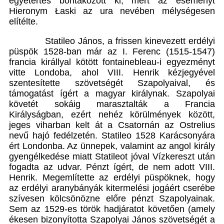
egyetértés bontakozott ki, mert az eseményt
Hieronym Łaski az ura nevében mélységesen
elítélte.
Statileo János, a frissen kinevezett erdélyi
püspök 1528-ban már az I. Ferenc (1515-1547)
francia királlyal kötött fontainebleau-i egyezményt
vitte Londoba, ahol VIII. Henrik kézjegyével
szentesítette szövetségét Szapolyaival, és
támogatást ígért a magyar királynak. Szapolyai
követét sokáig marasztalták a Francia
Királyságban, ezért nehéz körülmények között,
jeges viharban kelt át a Csatornán az Ostrelius
nevű hajó fedélzetén. Statileo 1528 Karácsonyára
ért Londonba. Az ünnepek, valamint az angol király
gyengélkedése miatt Statileot jóval Vízkereszt után
fogadta az udvar. Pénzt ígért, de nem adott VIII.
Henrik. Megemlítette az erdélyi püspöknek, hogy
az erdélyi aranybányák kitermelési jogáért cserébe
szívesen kölcsönözne előre pénzt Szapolyainak.
Sem az 1529-es török hadjáratot követően (amely
ékesen bizonyította Szapolyai János szövetségét a