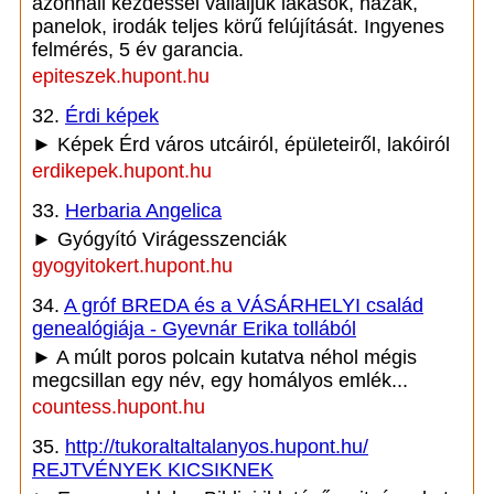
azonnali kezdéssel vállaljuk lakások, házak,
panelok, irodák teljes körű felújítását. Ingyenes
felmérés, 5 év garancia.
epiteszek.hupont.hu
32.
Érdi képek
► Képek Érd város utcáiról, épületeiről, lakóiról
erdikepek.hupont.hu
33.
Herbaria Angelica
► Gyógyító Virágesszenciák
gyogyitokert.hupont.hu
34.
A gróf BREDA és a VÁSÁRHELYI család
genealógiája - Gyevnár Erika tollából
► A múlt poros polcain kutatva néhol mégis
megcsillan egy név, egy homályos emlék...
countess.hupont.hu
35.
http://tukoraltaltalanyos.hupont.hu/
REJTVÉNYEK KICSIKNEK