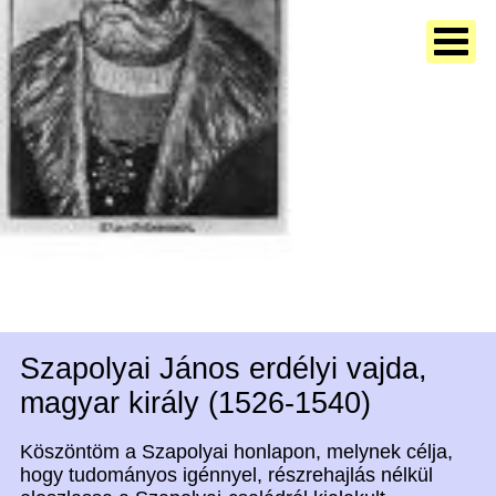
Szapolyai János erdélyi vajda,
magyar király (1526-1540)
Köszöntöm a Szapolyai honlapon, melynek célja,
hogy tudományos igénnyel, részrehajlás nélkül