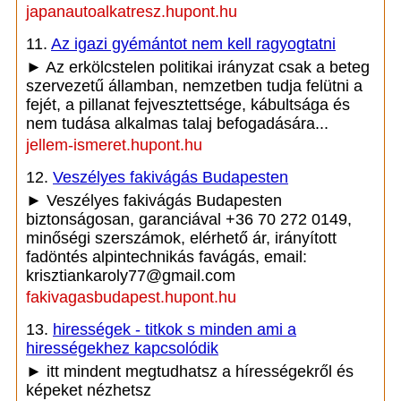
japanautoalkatresz.hupont.hu
11.
Az igazi gyémántot nem kell ragyogtatni
► Az erkölcstelen politikai irányzat csak a beteg
szervezetű államban, nemzetben tudja felütni a
fejét, a pillanat fejvesztettsége, kábultsága és
nem tudása alkalmas talaj befogadására...
jellem-ismeret.hupont.hu
12.
Veszélyes fakivágás Budapesten
► Veszélyes fakivágás Budapesten
biztonságosan, garanciával +36 70 272 0149,
minőségi szerszámok, elérhető ár, irányított
fadöntés alpintechnikás favágás, email:
krisztiankaroly77@gmail.com
fakivagasbudapest.hupont.hu
13.
hirességek - titkok s minden ami a
hirességekhez kapcsolódik
► itt mindent megtudhatsz a hírességekről és
képeket nézhetsz