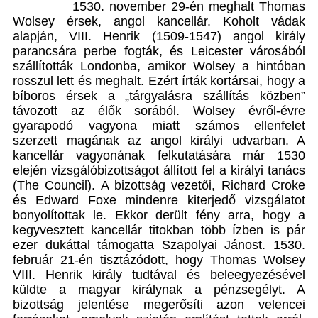
1530. november 29-én meghalt Thomas
Wolsey érsek, angol kancellár. Koholt vádak
alapján, VIII. Henrik (1509-1547) angol király
parancsára perbe fogták, és Leicester városából
szállították Londonba, amikor Wolsey a hintóban
rosszul lett és meghalt. Ezért írták kortársai, hogy a
bíboros érsek a „tárgyalásra szállítás közben”
távozott az élők sorából. Wolsey évről-évre
gyarapodó vagyona miatt számos ellenfelet
szerzett magának az angol királyi udvarban. A
kancellár vagyonának felkutatására már 1530
elején vizsgálóbizottságot állított fel a királyi tanács
(The Council). A bizottság vezetői, Richard Croke
és Edward Foxe mindenre kiterjedő vizsgálatot
bonyolítottak le. Ekkor derült fény arra, hogy a
kegyvesztett kancellár titokban több ízben is pár
ezer dukáttal támogatta Szapolyai Jánost. 1530.
február 21-én tisztázódott, hogy Thomas Wolsey
VIII. Henrik király tudtával és beleegyezésével
küldte a magyar királynak a pénzsegélyt. A
bizottság jelentése megerősíti azon velencei