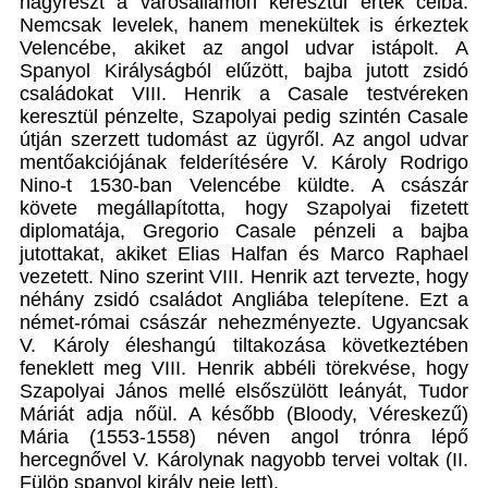
nagyrészt a városállamon keresztül értek célba.
Nemcsak levelek, hanem menekültek is érkeztek
Velencébe, akiket az angol udvar istápolt. A
Spanyol Királyságból elűzött, bajba jutott zsidó
családokat VIII. Henrik a Casale testvéreken
keresztül pénzelte, Szapolyai pedig szintén Casale
útján szerzett tudomást az ügyről. Az angol udvar
mentőakciójának felderítésére V. Károly Rodrigo
Nino-t 1530-ban Velencébe küldte. A császár
követe megállapította, hogy Szapolyai fizetett
diplomatája, Gregorio Casale pénzeli a bajba
jutottakat, akiket Elias Halfan és Marco Raphael
vezetett. Nino szerint VIII. Henrik azt tervezte, hogy
néhány zsidó családot Angliába telepítene. Ezt a
német-római császár nehezményezte. Ugyancsak
V. Károly éleshangú tiltakozása következtében
feneklett meg VIII. Henrik abbéli törekvése, hogy
Szapolyai János mellé elsőszülött leányát, Tudor
Máriát adja nőül. A később (Bloody, Véreskezű)
Mária (1553-1558) néven angol trónra lépő
hercegnővel V. Károlynak nagyobb tervei voltak (II.
Fülöp spanyol király neje lett).