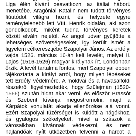
Liga élén kívánt beavatkozni az itáliai háború
menetébe. Aragóniai Katalin nem tudott törvényes
fiúutódot világra hozni, és helyzete egyre
reménytelenebb lett VIII. Henrik oldalán, aki azon
gondolkodott, miként tudna törvényes keretek
között elválni nejétől. Az angol udvar gyűjtötte a
lehetséges szövetségeseket, így került ismét a
figyelem célkeresztjébe Szapolyai János. Az erdélyi
vajda 1526. március 16-án kelt levelét, melyet II.
Lajos (1516-1526) magyar királynak írt, Londonban
őrzik. A levél tartalma fontos, mert Szapolyai ebben
tájékoztatta a királyt arról, hogy milyen lépéseket
tett Erdély védelmére. A moldvai és a havasalföldi
részekről figyelmeztették, hogy Szülejmán (1520-
1566) szultán hidat akar verni, és először Brassót
és Szebent kívánja megostromolni, majd a
Kárpátok vonulatát akarja ellenőrzése alá vonni.
Ezért Szapolyai tüzérséget is küldött a hágókhoz,
és gyalogos székelyeket, mivel a szászok a
városaikban kívánnak védekezni, és nem
hajlandóak nyílt ütközetben felvenni a harcot a