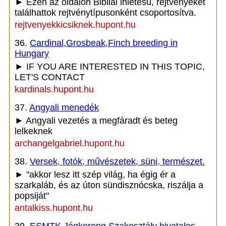
► Ezen az oldalon Bibliai ihletésű, rejtvényeket
találhattok rejtvénytípusonként csoportosítva.
rejtvenyekkicsiknek.hupont.hu
36.
Cardinal,Grosbeak,Finch breeding in
Hungary
► IF YOU ARE INTERESTED IN THIS TOPIC,
LET'S CONTACT
kardinals.hupont.hu
37.
Angyali menedék
► Angyali vezetés a megfáradt és beteg
lelkeknek
archangelgabriel.hupont.hu
38.
Versek, fotók, művészetek, süni, természet.
► "akkor lesz itt szép világ, ha égig ér a
szarkaláb, és az úton sündisznócska, riszálja a
popsiját"
antalkiss.hupont.hu
39.
ESMTK Jégkorong Szakosztály hivatalos