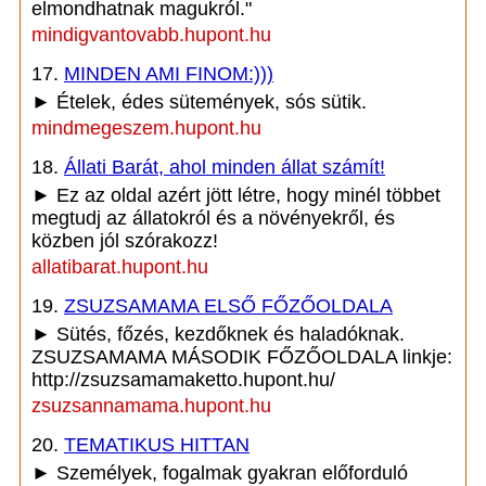
elmondhatnak magukról."
mindigvantovabb.hupont.hu
17.
MINDEN AMI FINOM:)))
► Ételek, édes sütemények, sós sütik.
mindmegeszem.hupont.hu
18.
Állati Barát, ahol minden állat számít!
► Ez az oldal azért jött létre, hogy minél többet
megtudj az állatokról és a növényekről, és
közben jól szórakozz!
allatibarat.hupont.hu
19.
ZSUZSAMAMA ELSŐ FŐZŐOLDALA
► Sütés, főzés, kezdőknek és haladóknak.
ZSUZSAMAMA MÁSODIK FŐZŐOLDALA linkje:
http://zsuzsamamaketto.hupont.hu/
zsuzsannamama.hupont.hu
20.
TEMATIKUS HITTAN
► Személyek, fogalmak gyakran előforduló