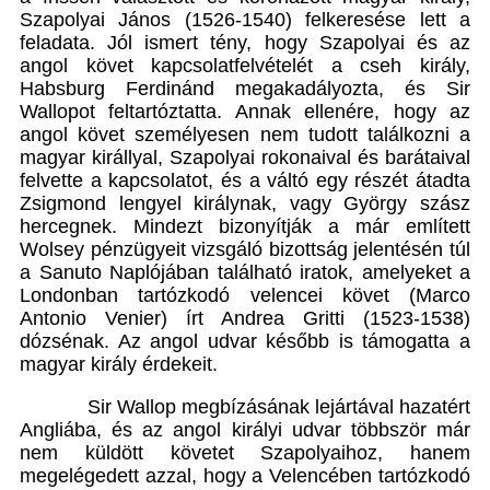
Szapolyai János (1526-1540) felkeresése lett a
feladata. Jól ismert tény, hogy Szapolyai és az
angol követ kapcsolatfelvételét a cseh király,
Habsburg Ferdinánd megakadályozta, és Sir
Wallopot feltartóztatta. Annak ellenére, hogy az
angol követ személyesen nem tudott találkozni a
magyar királlyal, Szapolyai rokonaival és barátaival
felvette a kapcsolatot, és a váltó egy részét átadta
Zsigmond lengyel királynak, vagy György szász
hercegnek. Mindezt bizonyítják a már említett
Wolsey pénzügyeit vizsgáló bizottság jelentésén túl
a Sanuto Naplójában található iratok, amelyeket a
Londonban tartózkodó velencei követ (Marco
Antonio Venier) írt Andrea Gritti (1523-1538)
dózsénak. Az angol udvar később is támogatta a
magyar király érdekeit.
Sir Wallop megbízásának lejártával hazatért
Angliába, és az angol királyi udvar többször már
nem küldött követet Szapolyaihoz, hanem
megelégedett azzal, hogy a Velencében tartózkodó