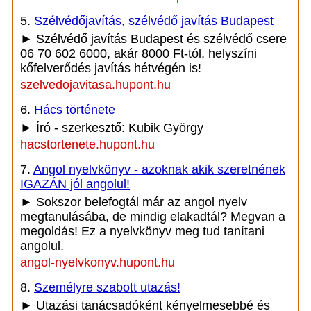
5.
Szélvédőjavítás, szélvédő javítás Budapest
► Szélvédő javítás Budapest és szélvédő csere
06 70 602 6000, akár 8000 Ft-tól, helyszíni
kőfelverődés javítás hétvégén is!
szelvedojavitasa.hupont.hu
6.
Hács története
► Író - szerkesztő: Kubik György
hacstortenete.hupont.hu
7.
Angol nyelvkönyv - azoknak akik szeretnének
IGAZÁN jól angolul!
► Sokszor belefogtál már az angol nyelv
megtanulásába, de mindig elakadtál? Megvan a
megoldás! Ez a nyelvkönyv meg tud tanítani
angolul.
angol-nyelvkonyv.hupont.hu
8.
Személyre szabott utazás!
► Utazási tanácsadóként kényelmesebbé és