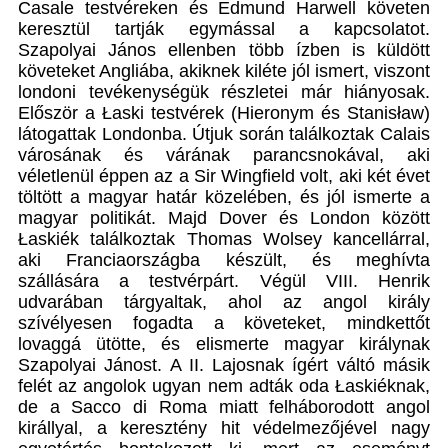
Casale testvéreken és Edmund Harwell követen
keresztül tartják egymással a kapcsolatot.
Szapolyai János ellenben több ízben is küldött
követeket Angliába, akiknek kiléte jól ismert, viszont
londoni tevékenységük részletei már hiányosak.
Először a Łaski testvérek (Hieronym és Stanisław)
látogattak Londonba. Útjuk során találkoztak Calais
városának és várának parancsnokával, aki
véletlenül éppen az a Sir Wingfield volt, aki két évet
töltött a magyar határ közelében, és jól ismerte a
magyar politikát. Majd Dover és London között
Łaskiék találkoztak Thomas Wolsey kancellárral,
aki Franciaországba készült, és meghívta
szállására a testvérpárt. Végül VIII. Henrik
udvarában tárgyaltak, ahol az angol király
szívélyesen fogadta a követeket, mindkettőt
lovaggá ütötte, és elismerte magyar királynak
Szapolyai Jánost. A II. Lajosnak ígért váltó másik
felét az angolok ugyan nem adták oda Łaskiéknak,
de a Sacco di Roma miatt felháborodott angol
királlyal, a keresztény hit védelmezőjével nagy