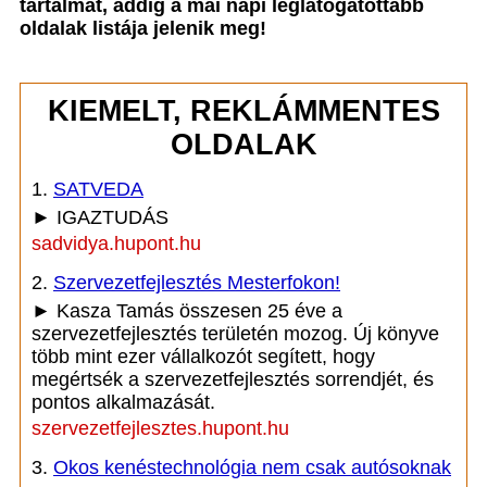
tartalmat, addig a mai napi leglátogatottabb
oldalak listája jelenik meg!
KIEMELT, REKLÁMMENTES
OLDALAK
1.
SATVEDA
► IGAZTUDÁS
sadvidya.hupont.hu
2.
Szervezetfejlesztés Mesterfokon!
► Kasza Tamás összesen 25 éve a
szervezetfejlesztés területén mozog. Új könyve
több mint ezer vállalkozót segített, hogy
megértsék a szervezetfejlesztés sorrendjét, és
pontos alkalmazását.
szervezetfejlesztes.hupont.hu
3.
Okos kenéstechnológia nem csak autósoknak