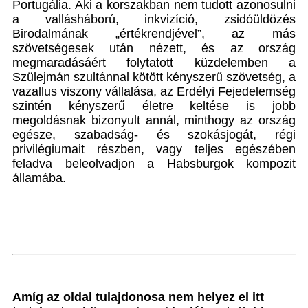
Portugália. Aki a korszakban nem tudott azonosulni
a vallásháború, inkvizíció, zsidóüldözés
Birodalmának „értékrendjével”, az más
szövetségesek után nézett, és az ország
megmaradásáért folytatott küzdelemben a
Szülejmán szultánnal kötött kényszerű szövetség, a
vazallus viszony vállalása, az Erdélyi Fejedelemség
szintén kényszerű életre keltése is jobb
megoldásnak bizonyult annál, minthogy az ország
egésze, szabadság- és szokásjogát, régi
privilégiumait részben, vagy teljes egészében
feladva beleolvadjon a Habsburgok kompozit
államába.
Amíg az oldal tulajdonosa nem helyez el itt