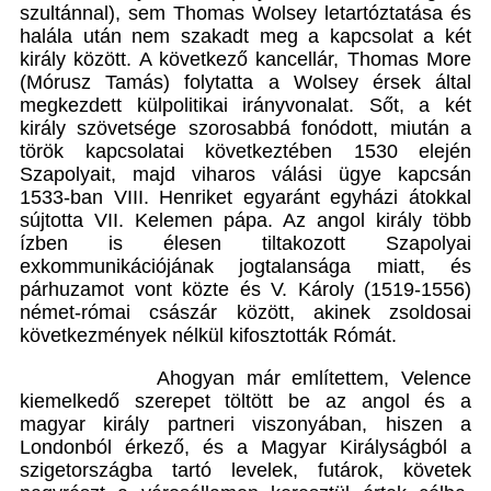
szultánnal), sem Thomas Wolsey letartóztatása és
halála után nem szakadt meg a kapcsolat a két
király között. A következő kancellár, Thomas More
(Mórusz Tamás) folytatta a Wolsey érsek által
megkezdett külpolitikai irányvonalat. Sőt, a két
király szövetsége szorosabbá fonódott, miután a
török kapcsolatai következtében 1530 elején
Szapolyait, majd viharos válási ügye kapcsán
1533-ban VIII. Henriket egyaránt egyházi átokkal
sújtotta VII. Kelemen pápa. Az angol király több
ízben is élesen tiltakozott Szapolyai
exkommunikációjának jogtalansága miatt, és
párhuzamot vont közte és V. Károly (1519-1556)
német-római császár között, akinek zsoldosai
következmények nélkül kifosztották Rómát.
Ahogyan már említettem, Velence
kiemelkedő szerepet töltött be az angol és a
magyar király partneri viszonyában, hiszen a
Londonból érkező, és a Magyar Királyságból a
szigetországba tartó levelek, futárok, követek