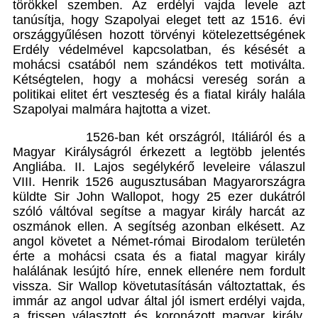
törökkel szemben. Az erdélyi vajda levele azt
tanúsítja, hogy Szapolyai eleget tett az 1516. évi
országgyűlésen hozott törvényi kötelezettségének
Erdély védelmével kapcsolatban, és késését a
mohácsi csatából nem szándékos tett motiválta.
Kétségtelen, hogy a mohácsi vereség során a
politikai elitet ért veszteség és a fiatal király halála
Szapolyai malmára hajtotta a vizet.
1526-ban két országról, Itáliáról és a
Magyar Királyságról érkezett a legtöbb jelentés
Angliába. II. Lajos segélykérő leveleire válaszul
VIII. Henrik 1526 augusztusában Magyarországra
küldte Sir John Wallopot, hogy 25 ezer dukátról
szóló váltóval segítse a magyar király harcát az
oszmánok ellen. A segítség azonban elkésett. Az
angol követet a Német-római Birodalom területén
érte a mohácsi csata és a fiatal magyar király
halálának lesújtó híre, ennek ellenére nem fordult
vissza. Sir Wallop követutasításán változtattak, és
immár az angol udvar által jól ismert erdélyi vajda,
a frissen választott és koronázott magyar király,