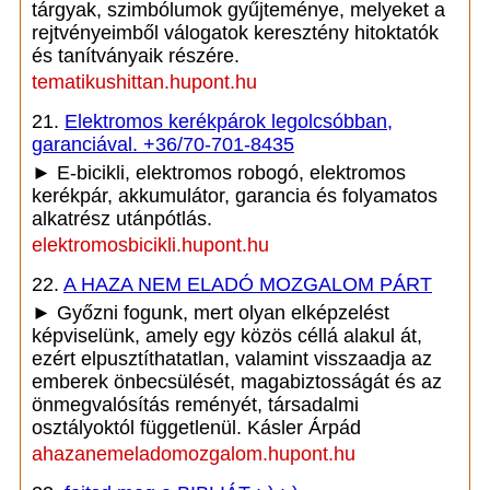
tárgyak, szimbólumok gyűjteménye, melyeket a
rejtvényeimből válogatok keresztény hitoktatók
és tanítványaik részére.
tematikushittan.hupont.hu
21.
Elektromos kerékpárok legolcsóbban,
garanciával. +36/70-701-8435
► E-bicikli, elektromos robogó, elektromos
kerékpár, akkumulátor, garancia és folyamatos
alkatrész utánpótlás.
elektromosbicikli.hupont.hu
22.
A HAZA NEM ELADÓ MOZGALOM PÁRT
► Győzni fogunk, mert olyan elképzelést
képviselünk, amely egy közös céllá alakul át,
ezért elpusztíthatatlan, valamint visszaadja az
emberek önbecsülését, magabiztosságát és az
önmegvalósítás reményét, társadalmi
osztályoktól függetlenül. Kásler Árpád
ahazanemeladomozgalom.hupont.hu