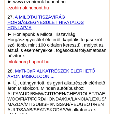
► www.ezohirnok.hupont.hu
ezohirnok.hupont.hu
27.
A MILOTAI TISZAVIRÁG
HORGÁSZEGYESÜLET HIVATALOS
HONLAPJA
► Honlapunk a Milotai Tiszavirág
Horgászegyesület életéről, kapitális fogásokról
szól több, mint 100 oldalon keresztül, melyet az
aktuális eseményekkel, fogásokkal folyamatosan
bővítünk
mlotahorg.hupont.hu
28.
MaTi-CaR ALKATRÉSZEK ELÉRHETŐ
ÁRON MISKOLCON....
► Új, utángyártott, és gyári alkatrészek elérhető
áron Miskolcon. Minden autótípushoz:
ALFA/AUDI/BMW/CITROEN/CHEVROLET/DAE
WOO/FIAT/FORD/HONDA/KIA/LANCIA/LEXUS/
MAZDA/MITSUBISHI/NISSAN/PEUGEOT/REN
AULT/SAAB/SEAT/SKODA/VW alkatrészek