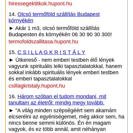
hiressegektitkok.hupont.hu
14.
Olcsó termőföld szállítás Budapest
környékén
► Akár 1 m3, olcsó termőföld szállítás
Budapesten és környékén 06 30 90 30 300!
termofoldszallitasa.hupont.hu
15.
C S I L L A G K R I S T Á L Y
► Útkereső - nem emberi testben élő lények
vagyunk spirituális lelki tapasztalatokkal, hanem
sokkal inkább spirituális lények emberi testben
és emberi tapasztalatokkal
csillagkristaly.hupont.hu
16.
Három szóban el tudom mondani, mit
tanultam az életről: mindig megy tovább.
► "A világ minden szépségéért sem akarnám
elcserélni az egyéniségemet, még akkor sem, ha
nincs benne semmi különös. Én én magam
vagyok, és ez több annál, amit néhányan