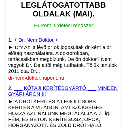
LEGLÁTOGATOTTABB
OLDALAK (MAI).
HuPont hirdetési rendszer
1.
+ Dr. Nem Doktor +
► Dr? Az itt lévő dr-ok jogosultak dr-ként a dr
előtag használatára. A doktorokban,
tanácsaikban megbízunk. De ön doktor? Nem
vagyok Dr. De ettől még tudhatok. Tőlük tanulok
2011 óta. Dr...
dr-nem-doktor.hupont.hu
2.
___ KÓTAJI KERÍTÉSGYÁRTÓ ___ MINDEN
GYÁRI ÁRON !!!
► A DRÓTKERITÉS A LEGOLCSÓBB
KERITÉS A VILÁGON. AMI SZÜKSÉGES
HOZZÁ AZT NÁLUNK MEGTALÁLJA A-Z -ig.
FÉM, ÉS BETON KERÍTÉSOSZLOPOK,
HORGANYZOTT, ÉS ZÖLD DRÓTHÁLÓ,