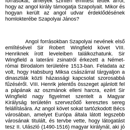
forrásokat, amelyek szintén említést tettek arról,
hogy az angol király támogatja Szapolyait. Mikor és
hogyan került az angol udvar érdeklődésének
homlokterébe Szapolyai János?
Angol forrásokban Szapolyai nevének első
említésével Sir Robert Wingfield követ VIII.
Henriknek írott leveleiben találkozhatunk. Sir
Wingfield a lateráni zsinatról érkezett a Német-
római Birodalom területére 1513-ban. Feladata az
volt, hogy Habsburg Miksa császárral tárgyaljon a
dinasztiák közti házassági kapcsolat szorosabbá
fűzéséről. VIII. Henrik jelentős összeget ajánlott fel
a pápának az oszmánok elleni harcra, ezért Sir
Wingfield nagy figyelmet szentelt a Magyar
Királyság területén szerveződő keresztes sereg
felállítására. Az angol követ sokat tartózkodott Bécs
városában, amelyet Európa általa látott legszebb
városának titulált, és tervbe vette, hogy látogatást
tesz II. Ulászló (1490-1516) magyar királynál, aki jó