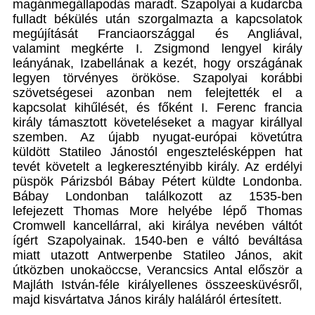
magánmegállapodás maradt. Szapolyai a kudarcba
fulladt békülés után szorgalmazta a kapcsolatok
megújítását Franciaországgal és Angliával,
valamint megkérte I. Zsigmond lengyel király
leányának, Izabellának a kezét, hogy országának
legyen törvényes örököse. Szapolyai korábbi
szövetségesei azonban nem felejtették el a
kapcsolat kihűlését, és főként I. Ferenc francia
király támasztott követeléseket a magyar királlyal
szemben. Az újabb nyugat-európai követútra
küldött Statileo Jánostól engesztelésképpen hat
tevét követelt a legkeresztényibb király. Az erdélyi
püspök Párizsból Bábay Pétert küldte Londonba.
Bábay Londonban találkozott az 1535-ben
lefejezett Thomas More helyébe lépő Thomas
Cromwell kancellárral, aki királya nevében váltót
ígért Szapolyainak. 1540-ben e váltó beváltása
miatt utazott Antwerpenbe Statileo János, akit
útközben unokaöccse, Verancsics Antal először a
Majláth István-féle királyellenes összeesküvésről,
majd kisvártatva János király haláláról értesített.