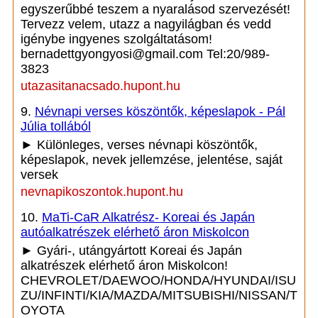
egyszerűbbé teszem a nyaralásod szervezését!
Tervezz velem, utazz a nagyilágban és vedd
igénybe ingyenes szolgáltatásom!
bernadettgyongyosi@gmail.com Tel:20/989-
3823
utazasitanacsado.hupont.hu
9.
Névnapi verses köszöntők, képeslapok - Pál
Júlia tollából
► Különleges, verses névnapi köszöntők,
képeslapok, nevek jellemzése, jelentése, saját
versek
nevnapikoszontok.hupont.hu
10.
MaTi-CaR Alkatrész- Koreai és Japán
autóalkatrészek elérhető áron Miskolcon
► Gyári-, utángyártott Koreai és Japán
alkatrészek elérhető áron Miskolcon!
CHEVROLET/DAEWOO/HONDA/HYUNDAI/ISU
ZU/INFINTI/KIA/MAZDA/MITSUBISHI/NISSAN/T
OYOTA