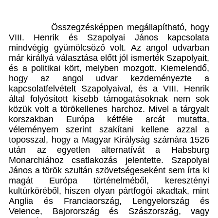
Összegzésképpen megállapítható, hogy
VIII. Henrik és Szapolyai János kapcsolata
mindvégig gyümölcsöző volt. Az angol udvarban
már királlyá választása előtt jól ismerték Szapolyait,
és a politikai kört, melyben mozgott. Kiemelendő,
hogy az angol udvar kezdeményezte a
kapcsolatfelvételt Szapolyaival, és a VIII. Henrik
által folyósított kisebb támogatásoknak nem sok
közük volt a törökellenes harchoz. Mivel a tárgyalt
korszakban Európa kétféle arcát mutatta,
véleményem szerint szakítani kellene azzal a
toposszal, hogy a Magyar Királyság számára 1526
után az egyetlen alternatívát a Habsburg
Monarchiához csatlakozás jelentette. Szapolyai
János a török szultán szövetségeseként sem írta ki
magát Európa történelméből, keresztényi
kultúrköréből, hiszen olyan pártfogói akadtak, mint
Anglia és Franciaország, Lengyelország és
Velence, Bajorország és Szászország, vagy