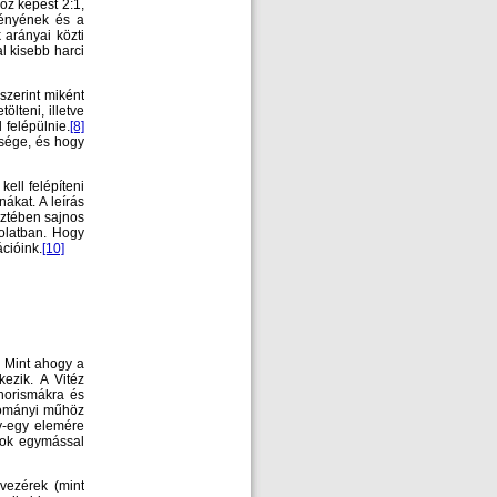
oz képest 2:1,
ményének és a
arányai közti
l kisebb harci
 szerint miként
ölteni, illetve
felépülnie.
[8]
ksége, és hogy
ell felépíteni
nákat. A leírás
eztében sajnos
solatban. Hogy
cióink.
[10]
Mint ahogy a
kezik. A Vitéz
horismákra és
dományi műhöz
y-egy elemére
sok egymással
vezérek (mint