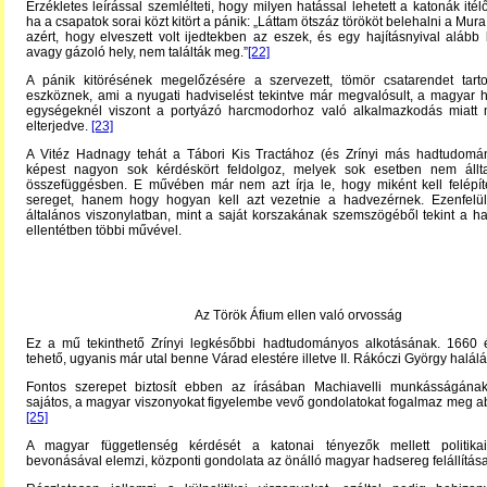
Érzékletes leírással szemlélteti, hogy milyen hatással lehetett a katonák ité
ha a csapatok sorai közt kitört a pánik: „Láttam ötszáz törököt belehalni a Mur
azért, hogy elveszett volt ijedtekben az eszek, és egy hajításnyival alább
avagy gázoló hely, nem találták meg.”
[22]
A pánik kitörésének megelőzésére a szervezett, tömör csatarendet tarto
eszköznek, ami a nyugati hadviselést tekintve már megvalósult, a magyar 
egységeknél viszont a portyázó harcmodorhoz való alkalmazkodás miatt
elterjedve.
[23]
A Vitéz Hadnagy tehát a Tábori Kis Tractához (és Zrínyi más hadtudomá
képest nagyon sok kérdéskört feldolgoz, melyek sok esetben nem áll
összefüggésben. E művében már nem azt írja le, hogy miként kell felépíte
sereget, hanem hogy hogyan kell azt vezetnie a hadvezérnek. Ezenfelül
általános viszonylatban, mint a saját korszakának szemszögéből tekint a 
ellentétben többi művével.
Az Török Áfium ellen való orvosság
Ez a mű tekinthető Zrínyi legkésőbbi hadtudományos alkotásának. 1660
tehető, ugyanis már utal benne Várad elestére illetve II. Rákóczi György halál
Fontos szerepet biztosít ebben az írásában Machiavelli munkásságána
sajátos, a magyar viszonyokat figyelembe vevő gondolatokat fogalmaz meg ab
[25]
A magyar függetlenség kérdését a katonai tényezők mellett politika
bevonásával elemzi, központi gondolata az önálló magyar hadsereg felállítása