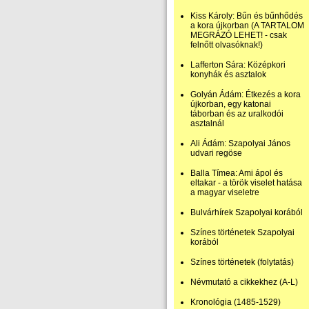
Kiss Károly: Bűn és bűnhődés
a kora újkorban (A TARTALOM
MEGRÁZÓ LEHET! - csak
felnőtt olvasóknak!)
Lafferton Sára: Középkori
konyhák és asztalok
Golyán Ádám: Étkezés a kora
újkorban, egy katonai
táborban és az uralkodói
asztalnál
Ali Ádám: Szapolyai János
udvari regöse
Balla Tímea: Ami ápol és
eltakar - a török viselet hatása
a magyar viseletre
Bulvárhírek Szapolyai korából
Színes történetek Szapolyai
korából
Színes történetek (folytatás)
Névmutató a cikkekhez (A-L)
Kronológia (1485-1529)