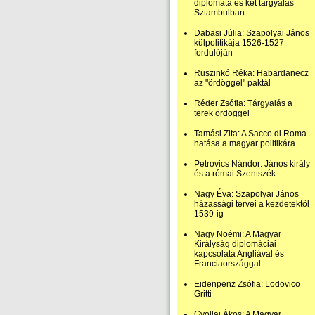
diplomata és két tárgyalás
Sztambulban
Dabasi Júlia: Szapolyai János
külpolitikája 1526-1527
fordulóján
Ruszinkó Réka: Habardanecz
az "ördöggel" paktál
Réder Zsófia: Tárgyalás a
terek ördöggel
Tamási Zita: A Sacco di Roma
hatása a magyar politikára
Petrovics Nándor: János király
és a római Szentszék
Nagy Éva: Szapolyai János
házassági tervei a kezdetektől
1539-ig
Nagy Noémi: A Magyar
Királyság diplomáciai
kapcsolata Angliával és
Franciaországgal
Eidenpenz Zsófia: Lodovico
Gritti
Gyollai Ákos: A Magyar