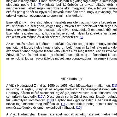
magyar viszonylatban. Előbbi viszonylatban a gyalogság aránya a lovasságh
utóbbinál pedig 3:1.
[7]
A létszámbeli különbség az anyagi ellátás körül
manőverezési lehetőségek különbsége által magyarázható, a fegyvernemek 
eltérés pedig abból az egyszerű tényből fakadóan ered, hogy a lovasság jóva
értéket képviselt egyenetlen terepen, mint síkvidéken.
Emellett Zrínyi műve első felében részletesen kifejti azt is, hogy elképzelése
kell felépülnie a seregnek, vagyis hogy milyen tiszti pozíciókat szükséges bet
hogy a gyalogságnak és lovasságnak milyen századokból és ezredekből kell 
Ezenfelül részletezi azt is, hogy a hadseregnek milyen készletekre van szü
ezeket milyen módon és kiktől célszerű beszerezni.
[9]
Az értekezés második felében rendkívüli részletességgel írja le, hogy miként k
egy katonai tábort, illetve hogy a táboron belül hogyan kell elhelyezni a kato
azonban a tábor megerősítésére való kitérés előtt megszakad, ennek követk
Zrínyi elképzeléseinek csak egy részletét ismerjük meg e témakörrel kapc
milyen oknál fogva hagyta itt félbe művét, arra vonatkozólag nincsenek informá
Vitéz Hadnagy
A Vitéz Hadnagyot Zrínyi az 1650 és 1653 közti időszakban írhatta meg.
[11]
mű címe is sejteti, Zrínyi itt az egyéni hadvezéri képességet illetően érte
Hadnagy három eltérő szerkezeti egységre, nevezetesen discursusokra, ap
centuriákra tagolódik.
[12]
A Discursusok során Zrínyi egy már létező hadtu
fűz valamilyen kommentárt.
[13]
Az aphorismák gyakorlatilag a hadászat eg
nézve fogalmaznak meg előírásokat.
[14]
A centuriákat pedig alkalmi tanác
nem összefüggő gyűjteményeként definiálhatjuk.
[15]
A Vitéz Hadnagyban kiemelt szerepet kapnak az ókori szerzők, illetve had