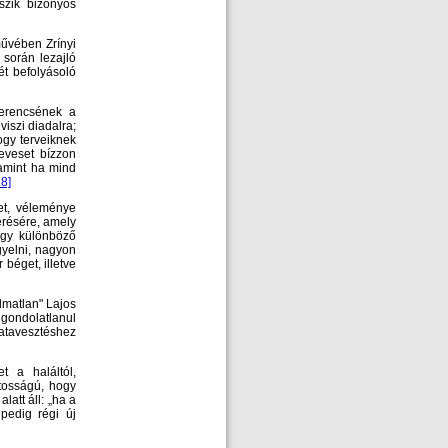
szik bizonyos
művében Zrínyi
során lezajló
ét befolyásoló
zerencsének a
iszi diadalra;
ogy terveiknek
eveset bízzon
lamint ha mind
18]
et, véleménye
erésére, amely
ogy különböző
gyelni, nagyon
 béget, illetve
lmatlan" Lajos
ggondolatlanul
atavesztéshez
t a haláltól,
tosságú, hogy
att áll: „ha a
pedig régi új