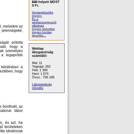
500
helyett MOST
0 Ft.
Honlapkészítés
ingyen:
Ez a
weblapszerkesztő
alkalmas
é, melyekre az
ingyen weboldal,
 jelenségeké,
ingyen honlap
készítés...
ságát pótolta
dható, hogy a
Weblap
tak személyes
látogatottság
, a legapróbb
számláló:
Mai: 11
Tegnapi: 262
y kérdésben a
Heti: 1 390
keztében, hogy
Havi: 1 674
Össz.: 705 185
Látogatottság
növelés
e bontható, az
atonai tábor
n, és azt, ha
gű területeken
tta ideálisnak