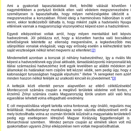
Ami a gyakorlati tapasztalatokat illeti, felnőtté válását követően 
nagymértékben a portyázó törökök ellen való védelem megszervezésére ir
személyesen is tapasztalhatta, hogy milyen nehézségekbe ütközött a
megszervezése a korszakban. Rövid ideig a harmincéves háborúban is volt 
venni, ekkor testközelből láthatta is, hogy miként zajlik a hadviselés Nyug
eltérések vannak a magyarországi viszonyokhoz képest ezen a hadszíntéren.
Egyedi elképzelései voltak arról, hogy milyen mentalitást kell képvi
hadvezérnek. Jól példázza ezt, hogy a közvetlen harcba való bocsátkoz
lehetőségnek tekintette az ellenség megverésére, a legkedvezőbb me
utánpótlási vonalak elvágását, vagy egy erősség esetén a kiéheztetést tartot
saját veszteségek nélkül lehet megverni az ellenfelet.
[2]
Mindemellett azonban a korszak jó néhány hadvezéréhez, így a rivális Mo
képest a hadvezetésnek egy jóval aktívabb, támadásközpontú irányvonalát kép
itáliai származású hadvezérhez írott egyik levelében az alábbi módokon je
államokat és határaikat nem csípőre tett kézzel védik, sem pedig úgy, hogy az
katonaságot tunyaságban hagyják elpuhulni." illetve "A seregeket nem azért 
minden haszon nélkül feléljék az uralkodó kincsét és jövedelmeit."
[3]
A kettejük közti ellentét persze alapvetően az eltérő célkitűzésekbő
Montecuccoli számára csupán a meglévő területek védelme volt fontos, m
érzelmű Zrínyi számára csakis Magyarország török uralom alól való fels
egyesítése lehetett volna elfogadható eredmény.
E cél megvalósítása végett tartotta volna fontosnak, egy önálló, reguláris m
felállítását. Hadtudományi munkássága során vázolta elképzeléseit erről 
mely biztosíthatta volna az oszmán törökök kiűzését a magyarlakta területekrő
pedig egy esetlegesen létrejövő Magyar Királyság függetlenségét i
Monarchiával szemben. Mindez persze csupán az elméleti síkon volt m
gyakorlatban ugyanis Zrínyi elképzelései nem voltak megvalósíthatóak.