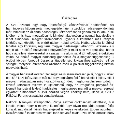
Összegzés
A XVII. század egy nagy jelentőségű választóvonal hadtörténeti sz
harmincéves háború során még egyértelműen a zsoldos hadseregek dominál
már felmerült az állandó hadseregek létrehozásának gondolata is, ami a s
felében el is kezd megvalósulni. Mindezt alapvetően a nyugati hadviselés 
lehet elmondani, magyar szempontból ugyanis a korábban más irányb
fejlődés ezt követően is eltérő utakon halad tovább. Hiába vázolta fel Zríny
lehetne egy korszerű, reguláris magyar hadsereget létrehozni, ezeknek a 
nemcsak az eltérő hadviselési hagyományok miatt sem volt realitása, hane
hogy az efféle törekvéseket a császári hatalom saját jól felfogott érdekében
volna. Az önálló magyar hadsereg gondolata és a magyar függetlenség ü
ördögi körben fonódott össze: a függetlenség kivívásához szükség lett vo
seregre, melynek létrehozása azonban csak a politikai függetlenség birtoká
megvalósítható.
A magyar hadászat korszerűtlenségét az is szemléletesen jelzi, hogy Gusztáv
és 1632 közti időszakban már azt a gyalogságra építő hadviselést fejlesztette 
magyar hadászatban még hosszú-hosszú ideig meghonosulni sem tudott. A 
követő korszakot tekintve is kijelenthető, hogy az irreguláris, portyázó é
kiemelt hangsúlyt fektető hadviselés meghatározó maradt a magyar serege
egyaránt elmondható a XVII. század végén Thököly Imre, illetve a XVIII. 
Rákóczi Ferenc csapataira vonatkoztatva.
Rákóczi bizonyos szempontból Zrínyi eszmei örökösének tekinthető, his
tartotta volna, hogy a magyar katonákból egy olyan reguláris sereget állít
korszak nagyhatalmainak haderejével is képes vetekedni. Ebben azonban Zr
évszázaddal ő is kudarcot vallott, több tényező miatt. Ezek közé tartozik, hog