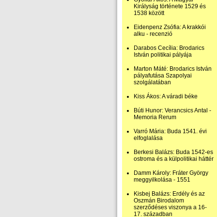
Királyság története 1529 és
1538 között
Eidenpenz Zsófia: A krakkói
alku - recenzió
Darabos Cecília: Brodarics
István politikai pályája
Marton Máté: Brodarics István
pályafutása Szapolyai
szolgálatában
Kiss Ákos: A váradi béke
Búti Hunor: Verancsics Antal -
Memoria Rerum
Varró Mária: Buda 1541. évi
elfoglalása
Berkesi Balázs: Buda 1542-es
ostroma és a külpolitikai háttér
Damm Károly: Fráter György
meggyilkolása - 1551
Kisbej Balázs: Erdély és az
Oszmán Birodalom
szerződéses viszonya a 16-
17. században