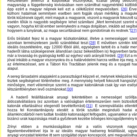
Részletesen jellemzi a külpolitikai viszonyokat, ezáltal pedig bebizon
magyarság a függetlenség kivívásában nem számíthat nagymértékű külföldi
épp ezért a magyar népnek kell ezt a célkitűzést megvalósítani.
[26]
Érvel
külhoni hatalmak semmilyen esetben sem fogják olyan mértékig a maguk
török kiűzésnek ügyét, mint maguk a magyarok, viszont a magyarok fokozott s
esetén tőlük is nagyobb segítségre lehet számítani „Mert természet szerint va
vagyon, hogyha kit lát ember serénykedni a maga dolgában, inkább ad segíts
hogysem a tunyának, az maga securitásával nem gondolónak és restnek.”
[27]
Erős bírálatot fejez ki a magyar közkatonákkal, illetve a nemességgel sz
azonban természetesen javító szándékkal teszi.
[28]
E művében szintén kit
ideális összetételére, egy 12000 főböl álló, egységben tartott és a határ me
haderőt látna szükségesnek állandóan (azaz békeidőben is) fegyverben tartan
már a lovasság és gyalogság kettő az egyhez való arányát hirdeti.
[29]
Ezt a m
jóval inkább a magyar viszonyokra és a határvédelmi harcra vetítve írja meg,
az értelmezéssel, ami a Tábori Kis Tractában jelenik meg és a nyugati ha
alapul.
A sereg társadalmi alapjaként a parasztságot képzeli el, melynek kiképzése külf
tisztek segítségével történhetne meg. A mennyiség helyett fokozott hangsúlyt k
minőségre, mert véleménye szerint a magyar katonáknak csak így van esély
létszámfölényben levő oszmánokat.
[30]
A haderő felállításának anyagi tekintetében a nemességet szólítja 
áldozatvállalásra (ez azonban a valóságban értelemszerűen nem biztosítot
katonák eltartásához elegendő bevételforrást).
[31]
E szerepvállalás ellentét
hozza fel Konstantinápoly elestét: a török szultán meginduló hadai 
államkincstárból nem tudtak további katonaságot felfogadni, ugyanakkor a vár
bizánci urak kapzsisága miatt a győztesek kezébe bőséges kincsgyűjtemény ke
Zrínyi ebben a munkásságában már a valós viszonyok nagy
figyelembevételével írja le az ideális magyar hadsereg felállítását, ugy
anyagi vonzatait tekintve itt sem szolgáltat olyan koncepciót, ami megvalósíthat