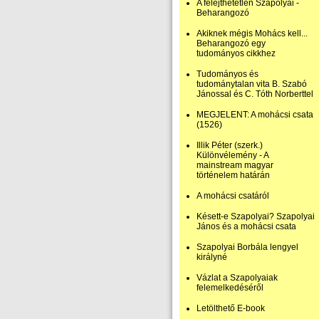
A felejthetetlen Szapolyai -
Beharangozó
Akiknek mégis Mohács kell...
Beharangozó egy
tudományos cikkhez
Tudományos és
tudománytalan vita B. Szabó
Jánossal és C. Tóth Norberttel
MEGJELENT: A mohácsi csata
(1526)
Illik Péter (szerk.)
Különvélemény - A
mainstream magyar
történelem határán
A mohácsi csatáról
Késett-e Szapolyai? Szapolyai
János és a mohácsi csata
Szapolyai Borbála lengyel
királyné
Vázlat a Szapolyaiak
felemelkedéséről
Letölthető E-book