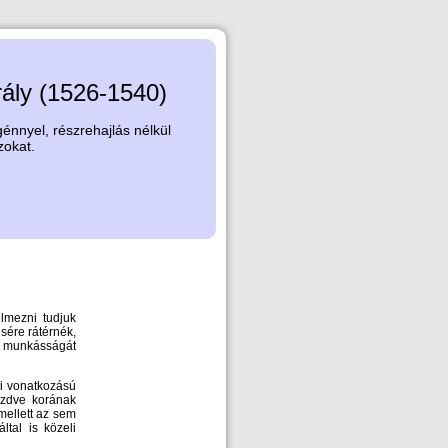
rály (1526-1540)
nnyel, részrehajlás nélkül
zokat.
lmezni tudjuk
sére rátérnék,
 munkásságát
di vonatkozású
ezdve korának
mellett az sem
ltal is közeli