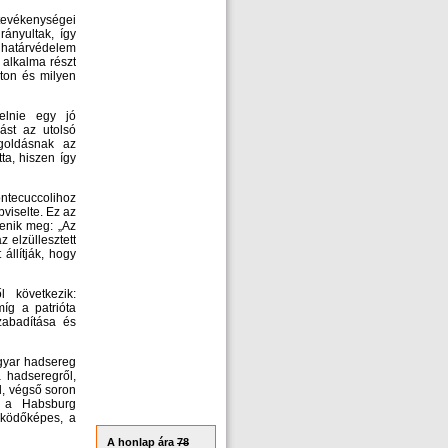
tevékenységei
ányultak, így
 határvédelem
alkalma részt
aton és milyen
selnie egy jó
ást az utolsó
goldásnak az
ta, hiszen így
ntecuccolihoz
viselte. Ez az
lenik meg: „Az
 elzüllesztett
állítják, hogy
l következik:
íg a patrióta
zabadítása és
agyar hadsereg
a hadseregről,
l, végső soron
s a Habsburg
űködőképes, a
A honlap ára
78