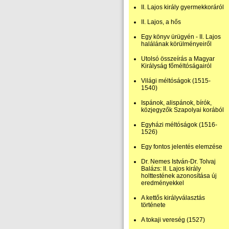
II. Lajos király gyermekkoráról
II. Lajos, a hős
Egy könyv ürügyén - II. Lajos
halálának körülményeiről
Utolsó összeírás a Magyar
Királyság főméltóságairól
Világi méltóságok (1515-
1540)
Ispánok, alispánok, bírók,
közjegyzők Szapolyai korából
Egyházi méltóságok (1516-
1526)
Egy fontos jelentés elemzése
Dr. Nemes István-Dr. Tolvaj
Balázs: II. Lajos király
holttestének azonosítása új
eredményekkel
A kettős királyválasztás
története
A tokaji vereség (1527)