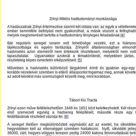
Zrínyi Miklós hadtudományi munkássága
A hadászatnak Zrínyi értelmezése szerint két oldala van: az egyik a véletlenek
ember semmiféle befolyást nem gyakorolhat, a másik viszont a felfogható
melyek megismerését tartotta a hadtudomány tényleges feladatának.
[4]
Bár reguláris sereget sosem volt lehetősége vezetni, ezt a hiányos
tájékozottsága és egyéni fantáziája. Zrínyiről általánosságban elmon
hadviselés azon elemeiről nem értekezik részletesen, melyekről nem vol
tapasztalatai. Ugyanakkor azoknál a témaköröknél, melyekben jártas
részletekig képes ismertetni elképzeléseit.
[5]
Műveiben a hadviselés különböző tárgyköreit érinti és gyakran egy-eg
korábbi nézeteivel szemben is eltérő álláspontot fogalmaz meg, annak követ
az adott kérdést más szemszögből közelíti meg, mint korábban.
Tábori Kis Tracta
Zrínyi ezen műve feltételezhetően 1646 és 1651 közt keletkezhetett. Két részr
első szervezeti egység a hadsereg felépítését, második része egy k
felállításának részleteit vázolja fel.
[6]
A sereget illetően megkülönbözteti egymástól azt az esetet, ha síkvidéke
hegyvidéken kell az ellenséggel szemben hadakozni. Nyílt, síkvidéki jelle
36000, zárt, hegyes-völgyes terepen pedig 24000 katona felvonultatását tarto