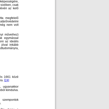
lőképességére,
a vizében, csak
 lévén az kelő
tta megfelelő
határőrvédelmi
 még nem volt
nyi műveihez)
tak egymással
ni az ideális
 jóval inkább
hadtudományra,
 és 1661 közé
ára.
[24]
k, ugyanakkor
ból kiindulva.
i szempontok
.