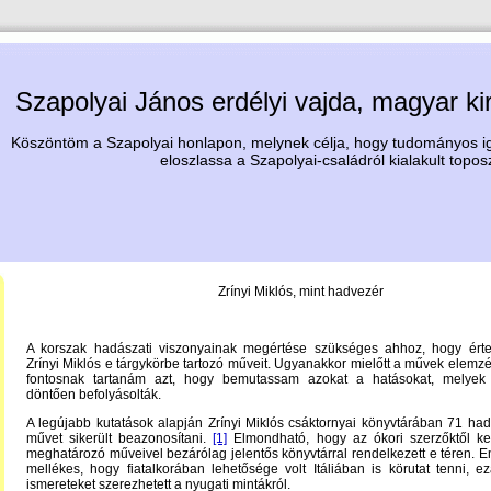
Szapolyai János erdélyi vajda, magyar ki
Köszöntöm a Szapolyai honlapon, melynek célja, hogy tudományos igé
eloszlassa a Szapolyai-családról kialakult topos
Zrínyi Miklós, mint hadvezér
A korszak hadászati viszonyainak megértése szükséges ahhoz, hogy érte
Zrínyi Miklós e tárgykörbe tartozó műveit. Ugyanakkor mielőtt a művek elemzé
fontosnak tartanám azt, hogy bemutassam azokat a hatásokat, melyek
döntően befolyásolták.
A legújabb kutatások alapján Zrínyi Miklós csáktornyai könyvtárában 71 ha
művet sikerült beazonosítani.
[1]
Elmondható, hogy az ókori szerzőktől k
meghatározó műveivel bezárólag jelentős könyvtárral rendelkezett e téren. E
mellékes, hogy fiatalkorában lehetősége volt Itáliában is körutat tenni, ezá
ismereteket szerezhetett a nyugati mintákról.