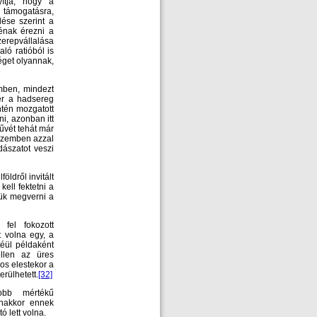
yítja, hogy a
 támogatásra,
ése szerint a
énak érezni a
zerepvállalása
ló ratióból is
éget olyannak,
emben, mindezt
ér a hadsereg
ntén mozgatott
i, azonban itt
űvét tehát már
 szemben azzal
dászatot veszi
öldről invitált
ell fektetni a
ük megverni a
fel fokozott
t volna egy, a
éül példaként
ellen az üres
os elestekor a
rülhetett.
[32]
obb mértékű
anakkor ennek
ó lett volna.