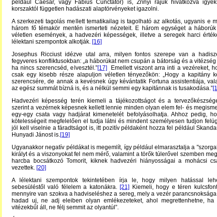
például Caesar, vagy Fabius Cunctator) is, Zrínyi rájuk hivatkozva igyek
korszaktól független hadászati alaptörvényeket igazolni.
A szerkezeti tagolás mellett tematikailag is tagolható az alkotás, ugyanis e 
három fő témakör mentén ismerteti nézeteit. E három egységet a háborúk 
véletlen események, a hadvezéri képességek, illetve a seregek harci érték
lélektani szempontok alkotják.
[16]
Josephus Ricciust idézve utal arra, milyen fontos szerepe van a hadis
fegyveres konfliktusokban: „a háborúkat nem csupán a bátorság és a vitézség v
ha nincs szerencséd, elvesztél.”
[17]
Emellett viszont arra inti a vezéreket, h
csak egy kisebb része alapuljon véletlen tényezőkön: „Hogy a kapitány k
szerencsére, de annak a kevésnek úgy kévántatik Fortuna assistentiája, va
az egész summát bízná is, és a nélkül semmi egy kapitánnak is tusakodása.”
[
Hadvezéri képesség terén kiemeli a tájékozottságot és a tervezőkészség
szerint a vezérnek képesnek kellett lennie minden olyan elem fel- és megism
egy-egy csata vagy hadjárat kimenetelét befolyásolhatja. Ahhoz pedig, h
kötelességeit megfelelően el tudja látni és mindent személyesen tudjon felü
jól kell viselnie a fáradtságot is, itt pozitív példaként hozza fel például Skandar
Hunyadi Jánost is.
[19]
Ugyanakkor negatív példákat is megemlít, így például elmarasztalja a "szorga
királyt és a viszonyokat fel nem mérő, valamint a törők túlerővel szemben me
harcba bocsátkozó Tomorit, kiknek hadvezéri hiányosságai a mohácsi cs
vezettek.
[20]
A lélektani szempontok tekintetében írja le, hogy milyen hatással lehe
sebesüléstől való félelem a katonákra.
[21]
Kiemeli, hogy e téren kulcsfon
mennyire van szokva a hadviseléshez a sereg, mely a vezér parancsnoksága al
hadad uj, ne adj eleiben olyan emlékezeteket, ahol megrettenhetne, ha 
vitézekbűl áll, ne félj semmit az olyantúl”.