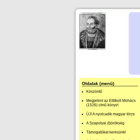
Oldalak (menü)
Köszöntő
Megjelent az Eltitkolt Mohács
(1526) című könyv!
ÚJ! A nyolcadik magyar törzs
A Szapolyai (t)örökség
Támogatókat keresünk!