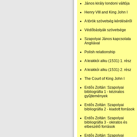
János király londoni váltója
Henry VIII and King John I
A török szövetség kérdéséről
Védőbástyák szövetsége
Szapolyai János kapcsolata
Angliával
Polish relationship
A krakkói alku (1531) 1. rész
A krakkói alku (1531) 2. rész
The Court of King John I
Erdős Zoltán: Szapolyai
bibliográfia 1 - kéziratos
gyűjtemények
Erdős Zoltán: Szapolyai
bibliográfia 2 - kiadott források
Erdős Zoltán: Szapolyai
bibliográfia 3 - okiratos és
elbeszélő források
Erdős Zoltán: Szapolyai