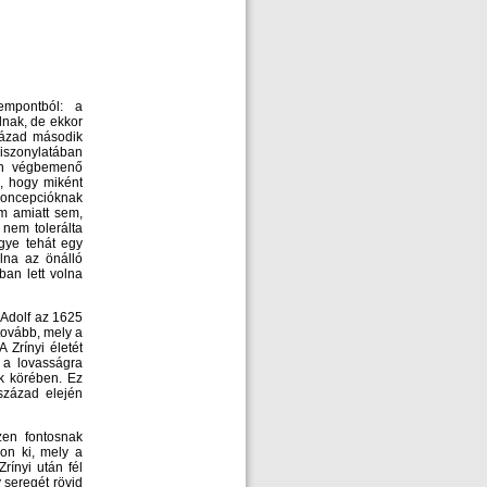
empontból: a
nak, de ekkor
zázad második
viszonylatában
an végbemenő
i, hogy miként
koncepcióknak
m amiatt sem,
 nem tolerálta
gye tehát egy
lna az önálló
ban lett volna
 Adolf az 1625
tovább, mely a
Zrínyi életét
s a lovasságra
k körében. Ez
század elején
zen fontosnak
son ki, mely a
ínyi után fél
y seregét rövid