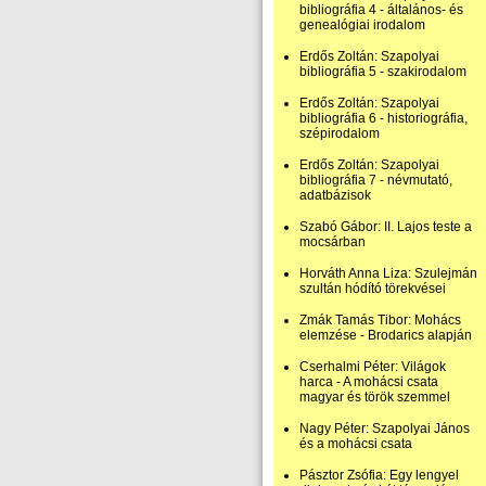
bibliográfia 4 - általános- és
genealógiai irodalom
Erdős Zoltán: Szapolyai
bibliográfia 5 - szakirodalom
Erdős Zoltán: Szapolyai
bibliográfia 6 - historiográfia,
szépirodalom
Erdős Zoltán: Szapolyai
bibliográfia 7 - névmutató,
adatbázisok
Szabó Gábor: II. Lajos teste a
mocsárban
Horváth Anna Liza: Szulejmán
szultán hódító törekvései
Zmák Tamás Tibor: Mohács
elemzése - Brodarics alapján
Cserhalmi Péter: Világok
harca - A mohácsi csata
magyar és török szemmel
Nagy Péter: Szapolyai János
és a mohácsi csata
Pásztor Zsófia: Egy lengyel