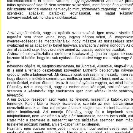
kákumbákomot is el kellene várnom, hogy egyszersmind vinném az pró
foltos nyálaskodásidat.”6 Nem szeretne szitkozódni, mert áthatja őt a kereszté
bár szerinte Alvinczi válasza nem egyéb mint „szidalmazó trágárság”.7 Alvinci
szenteket, apácákat, barátokat, egyháziakat, és magát Pázmány
bálványimádóknak mondja a katolikusokat.
A szövegből kitűnik, hogy az apácák szidalmazását igen rosszul viselte
fogadást nem töttem volna, hogy lágyan bánom véled, jól megtorkoln
nyelveskedésedet és megtanítanálak, hogy másszor az tisztességes sz
gyaláznád és az apácáknak békét hagyván, anyácádra viselnél gondot.”8 Az őt
annyit válaszol csak, hogy örül neki amiért az igazság védelméért szidják.
Alvinczi néhol elváltoztatta a nevét, erre is válaszol: „(…)ha én is gyermek éssz
hoznám ki belőle, hogy te csak nyálaskodásnak cíve vagy csatornája vagy.
te
nevednek cégére Ál, megdisputálhatnám, ha Álorca-é, Álkulcs-é, Álajtó-é?” 
itt is mint a fentebb összefoglalt szövegben Lutherről bebizonyítja Kálvinr
ördögtől vette a tudományát: „Mi Krisztust csak testi szemmel nézzük, innen v
hogy őbenne minékünk semmi olyas méltóság nem láttatik lenni; mert az mi el
értelmünkkel, valami őbenne és az ő tudományában vagyon, azt mind hamisr
Pázmány azt is megemlíti, hogy az ember nem kér olyat, ami már van n
szemben a kálvinisták egy énekükben igaz hitet kérnek, tehát bebizon
tévelygők.
A mű további részében azon vádra ad feleletet, miszerint a katolikusok 
lennének. Külön kitér a képek tiszteletére, szerinte az nem bálványim
nevezhető annak, amikor valamilyen állatnak tulajdonítanak isteni hatalmat és 
ahhoz imádkoznak. Azt mondja Pázmány, hogy ők a képeknek sem
tulajdonítanak, nem konkrétan a kép előtt borulnak le, hanem isten előtt, akit
Rátér még a szentekre is, miszerint Alvinczi állításával szemben nem imád
tisztelettel adóznak irántuk, amiért közben járnak istennél.
Pázmány még egyszer műve végén megemlíti, hogy semmi esetre sem aka
gyalázatát, de ennek ellenére a következő szavakkal zárja munkáját: