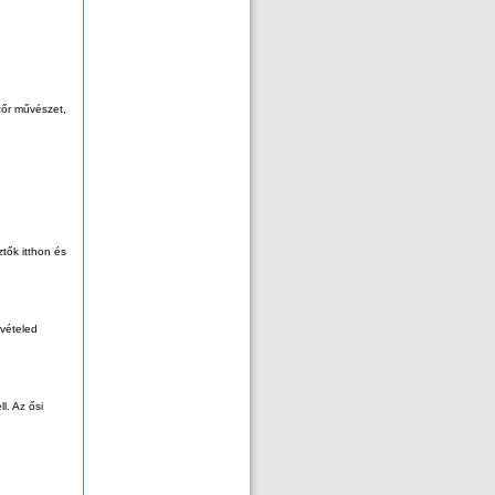
tőr művészet,
ztők itthon és
evételed
l. Az ősi