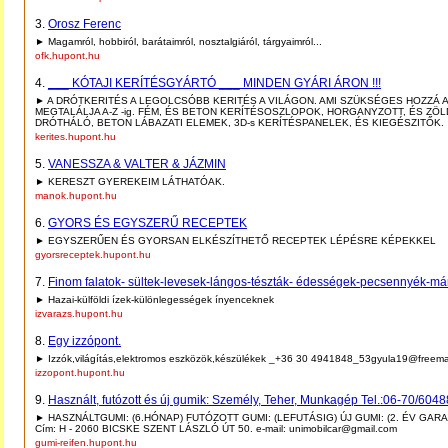
3.
Orosz Ferenc
► Magamról, hobbiról, barátaimról, nosztalgiáról, tárgyaimról...
ofk.hupont.hu
4.
___ KÓTAJI KERÍTÉSGYÁRTÓ ___ MINDEN GYÁRI ÁRON !!!
► A DRÓTKERITÉS A LEGOLCSÓBB KERITÉS A VILÁGON. AMI SZÜKSÉGES HOZZÁ 
MEGTALÁLJA A-Z -ig. FÉM, ÉS BETON KERÍTÉSOSZLOPOK, HORGANYZOTT, ÉS ZÖL
DRÓTHÁLÓ, BETON LÁBAZATI ELEMEK, 3D-s KERÍTÉSPANELEK, ÉS KIEGÉSZITŐK.
kerites.hupont.hu
5.
VANESSZA & VALTER & JÁZMIN
► KERESZT GYEREKEIM LÁTHATÓAK.
manok.hupont.hu
6.
GYORS ÉS EGYSZERŰ RECEPTEK
► EGYSZERŰEN ÉS GYORSAN ELKÉSZÍTHETŐ RECEPTEK LÉPÉSRE KÉPEKKEL
gyorsreceptek.hupont.hu
7.
Finom falatok- sültek-levesek-lángos-tészták- édességek-pecsennyék-má
► Hazai-külföldi ízek-különlegességek ínyenceknek
izvarazs.hupont.hu
8.
Egy izzópont.
► Izzók,világítás,elektromos eszközök,készülékek _+36 30 4941848_53gyula19@freema
izzopont.hupont.hu
9.
Használt, futózott és új gumik: Személy, Teher, Munkagép Tel.:06-70/604
► HASZNÁLTGUMI: (6.HÓNAP) FUTÓZOTT GUMI: (LEFUTÁSIG) ÚJ GUMI: (2. ÉV GAR
Cím: H - 2060 BICSKE SZENT LÁSZLÓ ÚT 50. e-mail: unimobilcar@gmail.com
gumi-reifen.hupont.hu