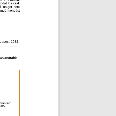
rodat. De csak
ló dolgot sem
lendő mondást
dapest, 1983
átogatottabb
mint ezer
ását.