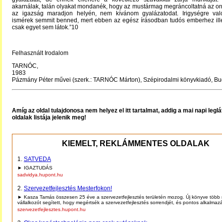
akarnálak, talán olyakat mondanék, hogy az mustármag megráncoltatná az or
az igazság maradjon helyén, nem kívánom gyalázatodat. Irigységre va
ismérek semmit benned, mert ebben az egész írásodban tudós emberhez il
csak egyet sem látok.”10
Felhasznált Irodalom
TARNÓC,
1983
Pázmány Péter művei (szerk.: TARNÓC Márton), Szépirodalmi könyvkiadó, Bu
Amíg az oldal tulajdonosa nem helyez el itt tartalmat, addig a mai napi legl
oldalak listája jelenik meg!
KIEMELT, REKLÁMMENTES OLDALAK
1.
SATVEDA
► IGAZTUDÁS
sadvidya.hupont.hu
2.
Szervezetfejlesztés Mesterfokon!
► Kasza Tamás összesen 25 éve a szervezetfejlesztés területén mozog. Új könyve több 
vállalkozót segített, hogy megértsék a szervezetfejlesztés sorrendjét, és pontos alkalmaz
szervezetfejlesztes.hupont.hu