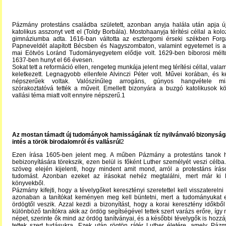
Pázmány protestáns családba született, azonban anyja halála után apja új
katolikus asszonyt vett el (Toldy Borbála). Mostohaanyja térítési céllal a kolo
gimnáziumba adta. 1616-ban váltotta az esztergomi érseki székben Forg
Papneveldét alapított Bécsben és Nagyszombaton, valamint egyetemet is al
mai Eötvös Loránd Tudományegyetem elődje volt. 1629-ben bíborosi méltó
1637-ben hunyt el 66 évesen.
Sokat tett a reformáció ellen, rengeteg munkája jelent meg térítési céllal, valami
keletkezett. Legnagyobb ellenfele Alvinczi Péter volt. Művei korában, és 
népszerűek voltak. Valószínűleg arrogáns, gúnyos hangvétele mi
szórakoztatóvá tették a műveit. Emellett bizonyára a buzgó katolikusok k
vallási téma miatt volt ennyire népszerű.1
Az mostan támadt új tudományok hamisságának tíz nyilvánvaló bizonyság
intés a török birodalomról és vallásrúl
2
Ezen írása 1605-ben jelent meg. A műben Pázmány a protestáns tanok
bebizonyítására törekszik, ezen belül is főként Luther személyét veszi célba
szöveg elején kijelenti, hogy mindent amit mond, arról a protestáns írás
tudomást. Azonban ezeket az írásokat nehéz megtalálni, mert már ki 
könyvekből.
Pázmány kifejti, hogy a tévelygőket keresztényi szeretettel kell visszaterelni
azonaban a tanítókat keményen meg kell büntetni, mert a tudományukat
ördögtől veszik. Azzal kezdi a bizonyítást, hogy a korai keresztény időkbő
különböző tanítókra akik az ördög segítségével tettek szert varázs erőre, így
népet, szerinte ők mind az ördög tanítványai, és a későbbi tévelygők is hozz
tettek szert tudásukra. Ezek után rögtön rátér Luther életére, amely Páz