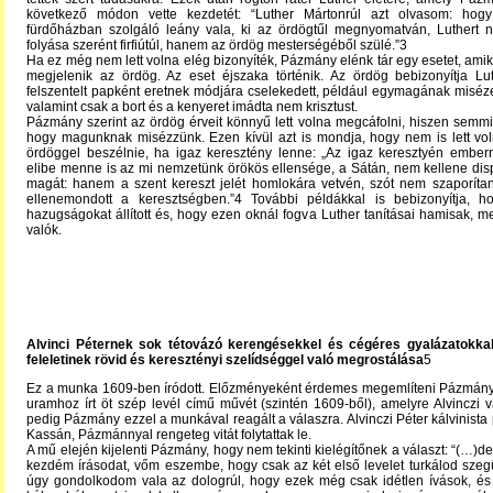
következő módon vette kezdetét: “Luther Mártonrúl azt olvasom: hog
fürdőházban szolgáló leány vala, ki az ördögtűl megnyomatván, Luthert 
folyása szerént firfiútúl, hanem az ördög mesterségéből szülé.”3
Ha ez még nem lett volna elég bizonyíték, Pázmány elénk tár egy esetet, amiko
megjelenik az ördög. Az eset éjszaka történik. Az ördög bebizonyítja Lu
felszentelt papként eretnek módjára cselekedett, például egymagának miséze
valamint csak a bort és a kenyeret imádta nem krisztust.
Pázmány szerint az ördög érveit könnyű lett volna megcáfolni, hiszen semmi s
hogy magunknak misézzünk. Ezen kívül azt is mondja, hogy nem is lett vo
ördöggel beszélnie, ha igaz keresztény lenne: „Az igaz keresztyén embern
elibe menne is az mi nemzetünk örökös ellensége, a Sátán, nem kellene dis
magát: hanem a szent kereszt jelét homlokára vetvén, szót nem szaporítan
ellenemondott a keresztségben.”4 További példákkal is bebizonyítja, 
hazugságokat állított és, hogy ezen oknál fogva Luther tanításai hamisak, me
valók.
Alvinci Péternek sok tétovázó kerengésekkel és cégéres gyalázatokkal
feleletinek rövid és keresztényi szelídséggel való megrostálása
5
Ez a munka 1609-ben íródott. Előzményeként érdemes megemlíteni Pázmány: 
uramhoz írt öt szép levél című művét (szintén 1609-ből), amelyre Alvinczi v
pedig Pázmány ezzel a munkával reagált a válaszra. Alvinczi Péter kálvinista p
Kassán, Pázmánnyal rengeteg vitát folytattak le.
A mű elején kijelenti Pázmány, hogy nem tekinti kielégítőnek a választ: “(…)de
kezdém írásodat, vőm eszembe, hogy csak az két első levelet turkálod szegü
úgy gondolkodom vala az dologrúl, hogy ezek még csak idétlen ívások, és 