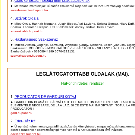
3.
Okos kenéstechnológia nem csak autósoknak
► Metabond motorolajok, súrlódás csökkentő olajadalékok, hi-tech üzemanyag adalékok
surlodasmentes.hupont.hu
4.
Sztárok Oldalai
► Miley Cyrus, Hannah Montana, Justin Bieber, Avril Lavigne, Selena Gomez, Hilary Duff
Shakira, Leonardo Dicaprio, H2O Sellőmesék, Ashley Tisdale, Demi Lovato
sztar-oldalak.hupont.hu
5.
Háztartásigép Szakszerviz
► Indesit, Ariston, Gorenje, Samsung, Whirlpool, Candy, Siemens, Bosch, Zanussi, Electr
Szakszerviz. MOSÓGÉP - MOSOGATÓGÉP - SZÁRÍTÓGÉP - VILLANY TŰZHELY - FŐZŐL
Elérhetőségeink 06308944199 06704272131
szervizkozpont.hupont.hu
LEGLÁTOGATOTTABB OLDALAK (MAI).
HuPont hirdetési rendszer
1.
PRODUCATOR DE GARDURI KOTAJ
► GARDUL DIN PLASĂ DE SÂRMĂ ESTE CEL MAI IEFTIN GARD DIN LUME. LA NOI G
ELEMENTELE NECESARE, DE LA A LA Z. ŞI CE ESTE MAI IMPORTANT : TOTUL LA P
PRODUCĂTOR !
gard.hupont.hu
2.
Éder-Ház Kft
► Új építésű,tehermentes,családi házak,fizetés könnyítéssel, magas műszaki tartalomma
összes mindenkori kedvezmény igénybe vehető a Kft tulajdonában lévő házakra.
ederhazkft.hupont.hu