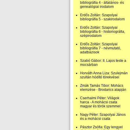
bibliográfia 4 - általános- és
genealógiai irodalom
Erdős Zoltán: Szapolyai
bibliográfia 5 - szakirodalom
Erdős Zoltán: Szapolyai
bibliográfia 6 - historiográfia,
szépirodalom
Erdős Zoltán: Szapolyai
bibliográfia 7 - névmutató,
adatbázisok
Szabó Gábor: II. Lajos teste a
mocsárban
Horváth Anna Liza: Szulejmán
szultán hódító törekvései
Zmák Tamás Tibor: Mohács
elemzése - Brodarics alapján
Cserhalmi Péter: Világok
harca - A mohácsi csata
magyar és török szemmel
Nagy Péter: Szapolyai János
és a mohácsi csata
Pásztor Zsófia: Egy lengyel