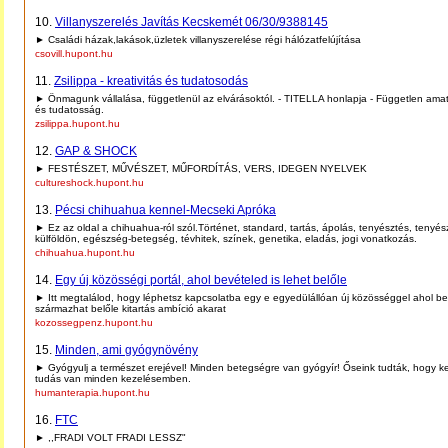
10.
Villanyszerelés Javítás Kecskemét 06/30/9388145
► Családi házak,lakások,üzletek villanyszerelése régi hálózatfelújítása
csovill.hupont.hu
11.
Zsilippa - kreativitás és tudatosodás
► Önmagunk vállalása, függetlenül az elvárásoktól. - TITELLA honlapja - Független ama
és tudatosság.
zsilippa.hupont.hu
12.
GAP & SHOCK
► FESTÉSZET, MŰVÉSZET, MŰFORDÍTÁS, VERS, IDEGEN NYELVEK
cultureshock.hupont.hu
13.
Pécsi chihuahua kennel-Mecseki Apróka
► Ez az oldal a chihuahua-ról szól.Történet, standard, tartás, ápolás, tenyésztés, tenyés
külföldön, egészség-betegség, tévhitek, színek, genetika, eladás, jogi vonatkozás.
chihuahua.hupont.hu
14.
Egy új közösségi portál, ahol bevételed is lehet belőle
► Itt megtalálod, hogy léphetsz kapcsolatba egy e egyedülállóan új közösséggel ahol b
származhat belőle kitartás ambíció akarat
kozossegpenz.hupont.hu
15.
Minden, ami gyógynövény
► Gyógyulj a természet erejével! Minden betegségre van gyógyír! Őseink tudták, hogy kel
tudás van minden kezelésemben.
humanterapia.hupont.hu
16.
FTC
► ,,FRADI VOLT FRADI LESSZ"