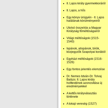
II. Lajos király gyermekkoráról
II. Lajos, a hős
Egy könyv ürügyén - II. Lajos
halálának körülményeiről
Utolsó összeírás a Magyar
Királyság főméltóságairól
Világi méltóságok (1515-
1540)
Ispánok, alispánok, bírók,
közjegyzők Szapolyai korából
Egyházi méltóságok (1516-
1526)
Egy fontos jelentés elemzése
Dr. Nemes István-Dr. Tolvaj
Balázs: II. Lajos király
holttestének azonosítása új
eredményekkel
A kettős királyválasztás
története
A tokaji vereség (1527)