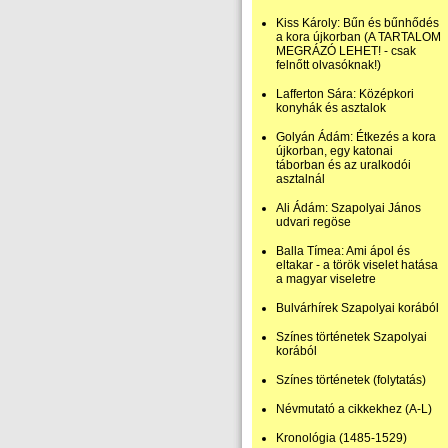
Kiss Károly: Bűn és bűnhődés
a kora újkorban (A TARTALOM
MEGRÁZÓ LEHET! - csak
felnőtt olvasóknak!)
Lafferton Sára: Középkori
konyhák és asztalok
Golyán Ádám: Étkezés a kora
újkorban, egy katonai
táborban és az uralkodói
asztalnál
Ali Ádám: Szapolyai János
udvari regöse
Balla Tímea: Ami ápol és
eltakar - a török viselet hatása
a magyar viseletre
Bulvárhírek Szapolyai korából
Színes történetek Szapolyai
korából
Színes történetek (folytatás)
Névmutató a cikkekhez (A-L)
Kronológia (1485-1529)