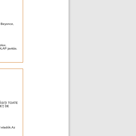
, Beyonce,
olux,
AP javitás.
ĂSIŢI TOATE
REŢ DE
l eladók.Az