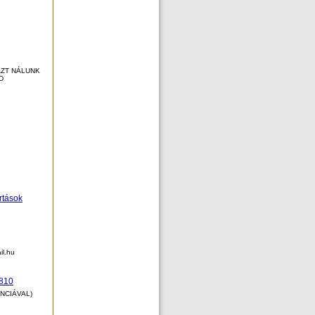
AZT NÁLUNK
D
rtások
il.hu
8810
ANCIÁVAL)