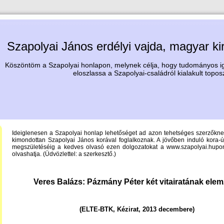
Szapolyai János erdélyi vajda, magyar ki
Köszöntöm a Szapolyai honlapon, melynek célja, hogy tudományos igé
eloszlassa a Szapolyai-családról kialakult topos
Ideiglenesen a Szapolyai honlap lehetőséget ad azon tehetséges szerzőkne
kimondottan Szapolyai János korával foglalkoznak. A jövőben induló kora-
megszületéséig a kedves olvasó ezen dolgozatokat a www.szapolyai.hupont
olvashatja. (Üdvözlettel: a szerkesztő.)
Veres Balázs: Pázmány Péter két vitairatának ele
(ELTE-BTK, Kézirat, 2013 decembere)