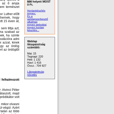
500
helyett MOST
y az ő anyja
0 Ft.
nem természet
Honlapkészítés
ingyen:
r Luther előtt
Ez a
thernek, hogy
weblapszerkesztő
tt 15 éven át,
alkalmas
ingyen weboldal,
ingyen honlap
em tiltja azt,
készítés...
lna szabad az
ek, ha szinte
putációra adni
Weblap
i azzal, kinek
látogatottság
hogy az ördög
számláló:
rt az ördögtől
Mai: 15
Tegnapi: 220
Heti: 1 132
Havi: 1 416
Össz.: 704 927
Látogatottság
növelés
 felhalmozott
Alvinci Péter
álaszolt, majd
rédikátor volt
 mikor olvasni
l-végül. Azért
talán az több