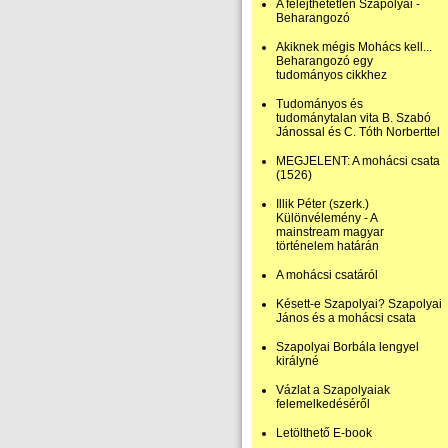
A felejthetetlen Szapolyai -
Beharangozó
Akiknek mégis Mohács kell...
Beharangozó egy
tudományos cikkhez
Tudományos és
tudománytalan vita B. Szabó
Jánossal és C. Tóth Norberttel
MEGJELENT: A mohácsi csata
(1526)
Illik Péter (szerk.)
Különvélemény - A
mainstream magyar
történelem határán
A mohácsi csatáról
Késett-e Szapolyai? Szapolyai
János és a mohácsi csata
Szapolyai Borbála lengyel
királyné
Vázlat a Szapolyaiak
felemelkedéséről
Letölthető E-book