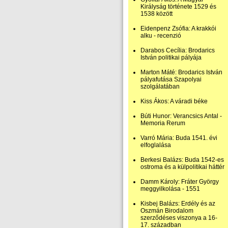
Királyság története 1529 és
1538 között
Eidenpenz Zsófia: A krakkói
alku - recenzió
Darabos Cecília: Brodarics
István politikai pályája
Marton Máté: Brodarics István
pályafutása Szapolyai
szolgálatában
Kiss Ákos: A váradi béke
Búti Hunor: Verancsics Antal -
Memoria Rerum
Varró Mária: Buda 1541. évi
elfoglalása
Berkesi Balázs: Buda 1542-es
ostroma és a külpolitikai háttér
Damm Károly: Fráter György
meggyilkolása - 1551
Kisbej Balázs: Erdély és az
Oszmán Birodalom
szerződéses viszonya a 16-
17. században