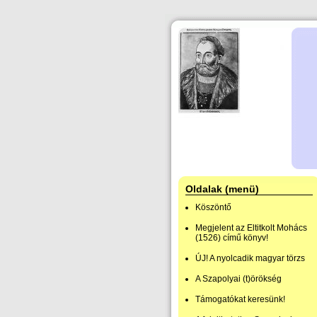
Oldalak (menü)
Köszöntő
Megjelent az Eltitkolt Mohács
(1526) című könyv!
ÚJ! A nyolcadik magyar törzs
A Szapolyai (t)örökség
Támogatókat keresünk!