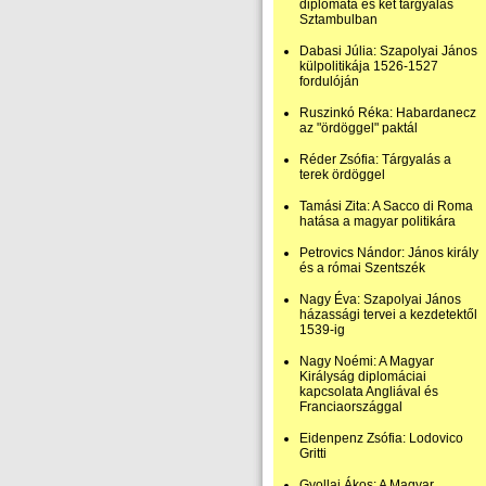
diplomata és két tárgyalás
Sztambulban
Dabasi Júlia: Szapolyai János
külpolitikája 1526-1527
fordulóján
Ruszinkó Réka: Habardanecz
az "ördöggel" paktál
Réder Zsófia: Tárgyalás a
terek ördöggel
Tamási Zita: A Sacco di Roma
hatása a magyar politikára
Petrovics Nándor: János király
és a római Szentszék
Nagy Éva: Szapolyai János
házassági tervei a kezdetektől
1539-ig
Nagy Noémi: A Magyar
Királyság diplomáciai
kapcsolata Angliával és
Franciaországgal
Eidenpenz Zsófia: Lodovico
Gritti
Gyollai Ákos: A Magyar