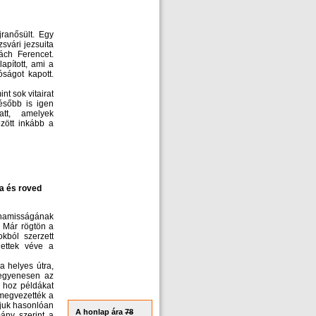
ranősült. Egy
zsvári jezsuita
ách Ferencet.
apított, ami a
ságot kapott.
nt sok vitairat
később is igen
att, amelyek
özött inkább a
a és roved
 hamisságának
. Már rögtön a
okból szerzett
lettek véve a
 a helyes útra,
 egyenesen az
l hoz példákat
 megvezették a
ájuk hasonlóan
A honlap ára
78
mány szerint a