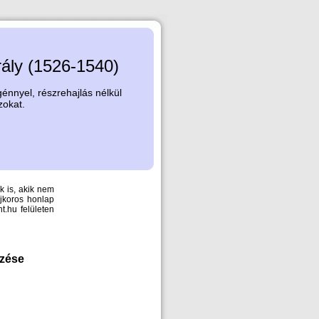
rály (1526-1540)
nnyel, részrehajlás nélkül
zokat.
k is, akik nem
újkoros honlap
.hu felületen
mzése