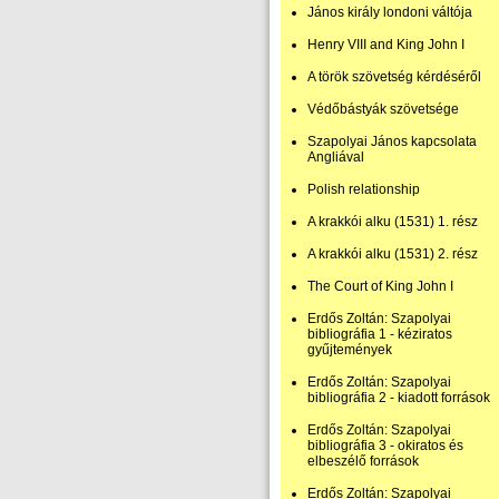
János király londoni váltója
Henry VIII and King John I
A török szövetség kérdéséről
Védőbástyák szövetsége
Szapolyai János kapcsolata
Angliával
Polish relationship
A krakkói alku (1531) 1. rész
A krakkói alku (1531) 2. rész
The Court of King John I
Erdős Zoltán: Szapolyai
bibliográfia 1 - kéziratos
gyűjtemények
Erdős Zoltán: Szapolyai
bibliográfia 2 - kiadott források
Erdős Zoltán: Szapolyai
bibliográfia 3 - okiratos és
elbeszélő források
Erdős Zoltán: Szapolyai