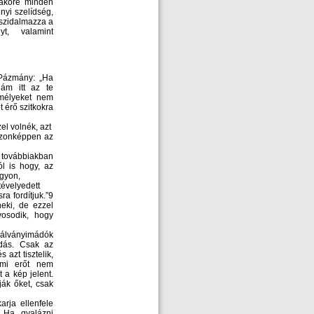
bakőre minden
nyi szelídség,
 szidalmazza a
t, valamint
 Pázmány: „Ha
ám itt az te
emélyeket nem
 érő szitkokra
el volnék, azt
 Azonképpen az
A továbbiakban
ól is hogy, az
agyon,
tévelyedett
a fordítjuk.”9
eki, de ezzel
yosodik, hogy
bálványimádók
ádás. Csak az
azt tisztelik,
mi erőt nem
 a kép jelent.
ják őket, csak
rja ellenfele
 „Ha gyalázni