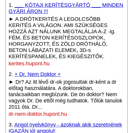
1.
___ KÓTAJI KERÍTÉSGYÁRTÓ ___ MINDEN
GYÁRI ÁRON !!!
► A DRÓTKERITÉS A LEGOLCSÓBB
KERITÉS A VILÁGON. AMI SZÜKSÉGES
HOZZÁ AZT NÁLUNK MEGTALÁLJA A-Z -ig.
FÉM, ÉS BETON KERÍTÉSOSZLOPOK,
HORGANYZOTT, ÉS ZÖLD DRÓTHÁLÓ,
BETON LÁBAZATI ELEMEK, 3D-s
KERÍTÉSPANELEK, ÉS KIEGÉSZITŐK.
kerites.hupont.hu
2.
+ Dr. Nem Doktor +
► Dr? Az itt lévő dr-ok jogosultak dr-ként a dr
előtag használatára. A doktorokban,
tanácsaikban megbízunk. De ön doktor? Nem
vagyok Dr. De ettől még tudhatok. Tőlük tanulok
2011 óta. Dr...
dr-nem-doktor.hupont.hu
3.
Angol nyelvkönyv - azoknak akik szeretnének
IGAZÁN jól angolul!