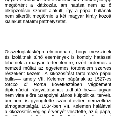
megtörtént a kiátkozás, ám hatása nem az ő
elképzelései szerint alakult, így a pápai bullának
nem sikerült megtörnie a két magyar király között
kialakult hatalmi patthelyzetet.
Összefoglalásképp elmondható, hogy messzinek
és izoláltnak tűnő események is komoly hatással
lehetnek a magyar történelemre, ezért érdemes a
nemzeti múltat az egyetemes történelem szerves
részeként kezelni. A kiközösítést tartalmazó pápai
bulla ̶— amely VII. Kelemen pápának az 1527-es
Sacco di Roma
következtében végbement
diplomáciai irányváltásának tudható be ̶— ugyan
nem vitte előre Szapolyai János külpolitikai terveit,
ám nem is gyengítette számottevően nemzetközi
támogatottságát. 1534-ben VII. Kelemen halálával
a kiközösítés végleg érvényét vesztette, az új pápa,