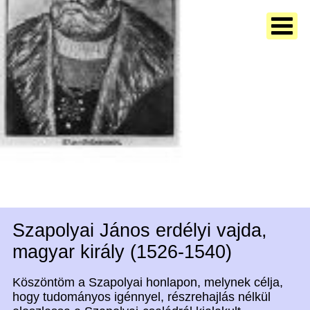
Szapolyai János erdélyi vajda,
magyar király (1526-1540)
Köszöntöm a Szapolyai honlapon, melynek célja,
hogy tudományos igénnyel, részrehajlás nélkül