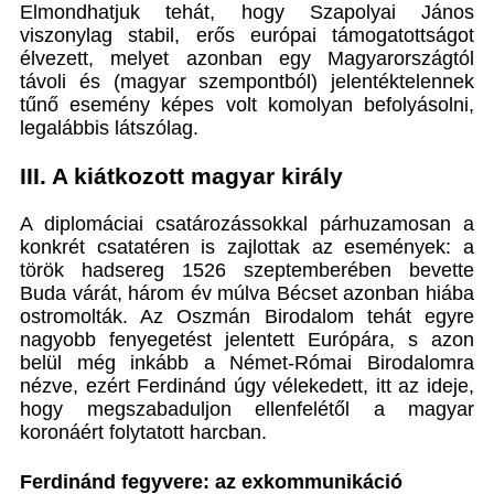
Elmondhatjuk tehát, hogy Szapolyai János
viszonylag stabil, erős európai támogatottságot
élvezett, melyet azonban egy Magyarországtól
távoli és (magyar szempontból) jelentéktelennek
tűnő esemény képes volt komolyan befolyásolni,
legalábbis látszólag.
III. A kiátkozott magyar király
A diplomáciai csatározássokkal párhuzamosan a
konkrét csatatéren is zajlottak az események: a
török hadsereg 1526 szeptemberében bevette
Buda várát, három év múlva Bécset azonban hiába
ostromolták. Az Oszmán Birodalom tehát egyre
nagyobb fenyegetést jelentett Európára, s azon
belül még inkább a Német-Római Birodalomra
nézve, ezért Ferdinánd úgy vélekedett, itt az ideje,
hogy megszabaduljon ellenfelétől a magyar
koronáért folytatott harcban.
Ferdinánd fegyvere: az exkommunikáció