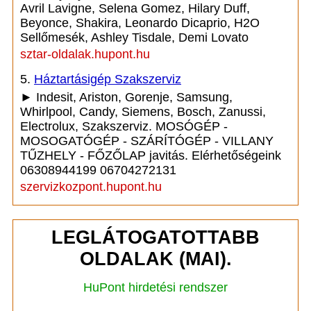
Avril Lavigne, Selena Gomez, Hilary Duff,
Beyonce, Shakira, Leonardo Dicaprio, H2O
Sellőmesék, Ashley Tisdale, Demi Lovato
sztar-oldalak.hupont.hu
5.
Háztartásigép Szakszerviz
► Indesit, Ariston, Gorenje, Samsung,
Whirlpool, Candy, Siemens, Bosch, Zanussi,
Electrolux, Szakszerviz. MOSÓGÉP -
MOSOGATÓGÉP - SZÁRÍTÓGÉP - VILLANY
TŰZHELY - FŐZŐLAP javitás. Elérhetőségeink
06308944199 06704272131
szervizkozpont.hupont.hu
LEGLÁTOGATOTTABB
OLDALAK (MAI).
HuPont hirdetési rendszer