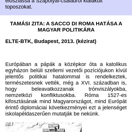
eloszlassa a Szapolyai-családról kialakult
toposzokat.
TAMÁSI ZITA: A SACCO DI ROMA HATÁSA A
MAGYAR POLITIKÁRA
ELTE-BTK, Budapest, 2013. (kézirat)
Európában a pápák a középkor óta a katolikus
egyházon belüli szellemi vezetői pozíciójukon kívül
jelentős politikai hatalommal is rendelkeztek,
természetesnek vették, még a XVI. században is,
hogy beleavatkozzanak trónviszályokba,
nemzetközi konfliktusokba. Róma 1527-es
kifosztásának mind Magyarországot, mind Európát
érintő diplomáciai következményei ezt a jelenséget
iskolapéldaszerűen mutatják be nekünk.