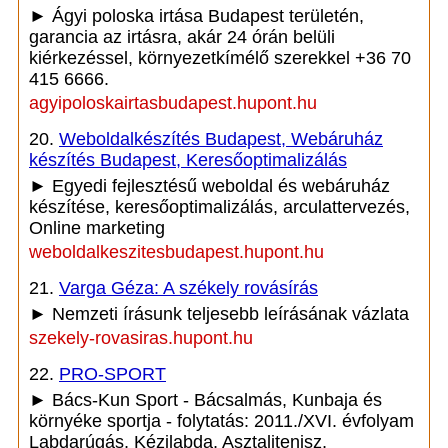
► Ágyi poloska irtása Budapest területén,
garancia az irtásra, akár 24 órán belüli
kiérkezéssel, környezetkímélő szerekkel +36 70
415 6666.
agyipoloskairtasbudapest.hupont.hu
20.
Weboldalkészítés Budapest, Webáruház
készítés Budapest, Keresőoptimalizálás
► Egyedi fejlesztésű weboldal és webáruház
készítése, keresőoptimalizálás, arculattervezés,
Online marketing
weboldalkeszitesbudapest.hupont.hu
21.
Varga Géza: A székely rovásírás
► Nemzeti írásunk teljesebb leírásának vázlata
szekely-rovasiras.hupont.hu
22.
PRO-SPORT
► Bács-Kun Sport - Bácsalmás, Kunbaja és
környéke sportja - folytatás: 2011./XVI. évfolyam
Labdarúgás, Kézilabda, Asztalitenisz,