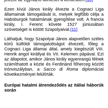
Ezen kívül János király élvezte a Cognaci Liga
államainak támogatását is, melyek legfőbb célja a
Habsburgok hatalmának gyengítése volt. A francia
király, I. Ferenc követe 1527 júniusában
szövetséget is kötött Szapolyaival.
[11]
Láthatjuk, hogy Szapolyai János alapvetően széles
körű külföldi támogatottságot élvezett, főleg a
Cognaci Liga államai által, amely kiegészült VIII.
Henrik angol királlyal és VII. Kelemen pápával. Ezt
az állapotot, amikor János király egyenrangú félnek
számíthatott a közte és Ferdinánd főherceg között
trónviszályban, a
Sacco di Roma
diplomáciai
következményei felülírták.
Európai hatalmi átrendeződés az itáliai háborúk
során