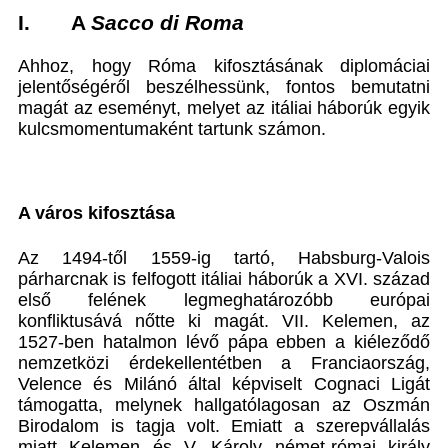
I. A
Sacco di Roma
Ahhoz, hogy Róma kifosztásának diplomáciai
jelentőségéről beszélhessünk, fontos bemutatni
magát az eseményt, melyet az itáliai háborúk egyik
kulcsmomentumaként tartunk számon.
A város kifosztása
Az 1494-től 1559-ig tartó, Habsburg-Valois
párharcnak is felfogott itáliai háborúk a XVI. század
első felének legmeghatározóbb európai
konfliktusává nőtte ki magát. VII. Kelemen, az
1527-ben hatalmon lévő pápa ebben a kiéleződő
nemzetközi érdekellentétben a Franciaország,
Velence és Milánó által képviselt Cognaci Ligát
támogatta, melynek hallgatólagosan az Oszmán
Birodalom is tagja volt. Emiatt a szerepvállalás
miatt Kelemen és V. Károly német-római király