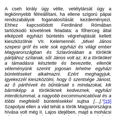
A cseh király úgy vélte, vetélytársát úgy a
legkönnyebb félreállítani, ha ellene szigorú pápai
rendszabályok foganatosítását kezdeményezi.
Ehhez kapcsolódott Ferdinánd Rómában
tartózkodó követének feladata: a főherceg által
elképzelt egyházi büntetés végrehajtását kellett
kieszközölnie VII. Kelemennél. „
Mivel János
szepesi gróf és vele sok egyházi és világi ember
Magyarországban és Szlavóniában a törökök
pártjához szítanak, sőt János volt az, ki a törököket
a támadásra késztette és bevezette, ellenök
véleményünk szerint jogosan lehetne egyházi
büntetéseket alkalmazni. Ezért meghagyjuk,
igyekezzél kieszközölni, hogy ő szentsége Jánost,
az ő párthíveit és bűntársait s mindazokat, kik
bármiképp a törököknek kedveznek, egyházi
interdictummal, a nagyobb excommunicatióval és a
többi megfelelő büntetésekkel sujtsa […].
”
[15]
Szapolyai ellen a vád tehát a török Magyarországra
hívása volt még II. Lajos idejében, majd a mohácsi