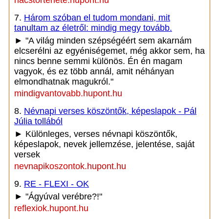
hacstortenete.hupont.hu
7.
Három szóban el tudom mondani, mit
tanultam az életről: mindig megy tovább.
► "A világ minden szépségéért sem akarnám
elcserélni az egyéniségemet, még akkor sem, ha
nincs benne semmi különös. Én én magam
vagyok, és ez több annál, amit néhányan
elmondhatnak magukról."
mindigvantovabb.hupont.hu
8.
Névnapi verses köszöntők, képeslapok - Pál
Júlia tollából
► Különleges, verses névnapi köszöntők,
képeslapok, nevek jellemzése, jelentése, saját
versek
nevnapikoszontok.hupont.hu
9.
RE - FLEXI - OK
► "Ágyúval verébre?!"
reflexiok.hupont.hu