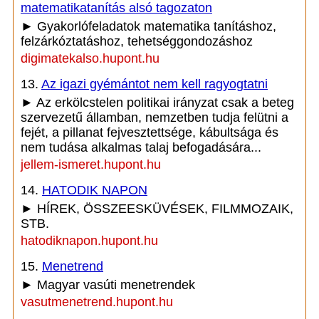
matematikatanítás alsó tagozaton
► Gyakorlófeladatok matematika tanításhoz,
felzárkóztatáshoz, tehetséggondozáshoz
digimatekalso.hupont.hu
13.
Az igazi gyémántot nem kell ragyogtatni
► Az erkölcstelen politikai irányzat csak a beteg
szervezetű államban, nemzetben tudja felütni a
fejét, a pillanat fejvesztettsége, kábultsága és
nem tudása alkalmas talaj befogadására...
jellem-ismeret.hupont.hu
14.
HATODIK NAPON
► HÍREK, ÖSSZEESKÜVÉSEK, FILMMOZAIK,
STB.
hatodiknapon.hupont.hu
15.
Menetrend
► Magyar vasúti menetrendek
vasutmenetrend.hupont.hu