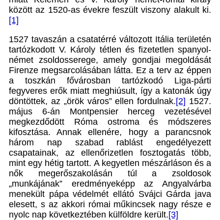
között az 1520-as évekre feszült viszony alakult ki.
[1]
1527 tavaszán a csatatérré változott Itália területén
tartózkodott V. Károly tétlen és fizetetlen spanyol-
német zsoldosserege, amely gondjai megoldását
Firenze megsarcolásában látta. Ez a terv az éppen
a toszkán fővárosban tartózkodó Liga-párti
fegyveres erők miatt meghiúsult, így a katonák úgy
döntöttek, az „örök város” ellen fordulnak.
[2]
1527.
május 6-án Montpensier herceg vezetésével
megkezdődött Róma ostroma és módszeres
kifosztása. Annak ellenére, hogy a parancsnok
három nap szabad rablást engedélyezett
csapatainak, az ellenőrizetlen fosztogatás több,
mint egy hétig tartott. A kegyetlen mészárláson és a
nők megerőszakolásán túl a zsoldosok
„munkájának” eredményeképp az Angyalvárba
menekült pápa védelmét ellátó Svájci Gárda java
elesett, s az akkori római műkincsek nagy része e
nyolc nap következtében külföldre került.
[3]