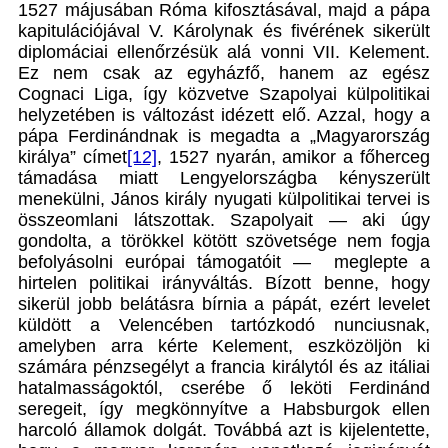
1527 májusában Róma kifosztásával, majd a pápa
kapitulációjával V. Károlynak és fivérének sikerült
diplomáciai ellenőrzésük alá vonni VII. Kelement.
Ez nem csak az egyházfő, hanem az egész
Cognaci Liga, így közvetve Szapolyai külpolitikai
helyzetében is változást idézett elő. Azzal, hogy a
pápa Ferdinándnak is megadta a „Magyarország
királya” címet
[12]
, 1527 nyarán, amikor a főherceg
támadása miatt Lengyelországba kényszerült
menekülni, János király nyugati külpolitikai tervei is
összeomlani látszottak. Szapolyait — aki úgy
gondolta, a törökkel kötött szövetsége nem fogja
befolyásolni európai támogatóit — meglepte a
hirtelen politikai irányváltás. Bízott benne, hogy
sikerül jobb belátásra bírnia a pápát, ezért levelet
küldött a Velencében tartózkodó nunciusnak,
amelyben arra kérte Kelement, eszközöljön ki
számára pénzsegélyt a francia királytól és az itáliai
hatalmasságoktól, cserébe ő leköti Ferdinánd
seregeit, így megkönnyítve a Habsburgok ellen
harcoló államok dolgát. Továbbá azt is kijelentette,