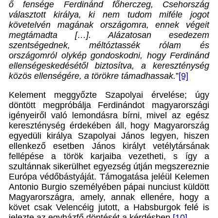
ő fensége Ferdinánd főherczeg, Csehország
választott királya, ki nem tudom miféle jogot
követelvén magának országomra, ennek végeit
megtámadta […]. Alázatosan esedezem
szentségednek, méltóztassék rólam és
országomról olykép gondoskodni, hogy Ferdinánd
ellenségeskedésétől biztosítva, a kereszténység
közös ellenségére, a törökre támadhassak.
”
[9]
Kelement meggyőzte Szapolyai érvelése; úgy
döntött megpróbálja Ferdinándot magyarországi
igényeiről való lemondásra bírni, mivel az egész
kereszténység érdekében áll, hogy Magyarország
egyedüli királya Szapolyai János legyen, hiszen
ellenkező esetben János királyt vetélytársának
fellépése a török karjaiba vezetheti, s így a
szultánnak sikerülhet egyezség útján megszereznie
Európa védőbástyáját. Támogatása jeléül Kelemen
Antonio Burgio személyében pápai nunciust küldött
Magyarországra, amely, annak ellenére, hogy a
követ csak Velencéig jutott, a Habsburgok felé is
jelezte az egyházfő döntését a kérdésben.
[10]