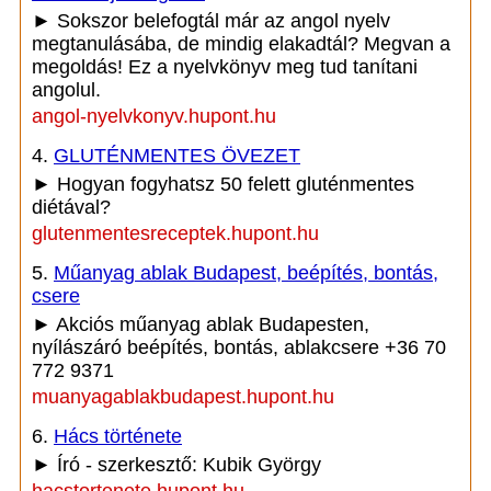
► Sokszor belefogtál már az angol nyelv
megtanulásába, de mindig elakadtál? Megvan a
megoldás! Ez a nyelvkönyv meg tud tanítani
angolul.
angol-nyelvkonyv.hupont.hu
4.
GLUTÉNMENTES ÖVEZET
► Hogyan fogyhatsz 50 felett gluténmentes
diétával?
glutenmentesreceptek.hupont.hu
5.
Műanyag ablak Budapest, beépítés, bontás,
csere
► Akciós műanyag ablak Budapesten,
nyílászáró beépítés, bontás, ablakcsere +36 70
772 9371
muanyagablakbudapest.hupont.hu
6.
Hács története
► Író - szerkesztő: Kubik György