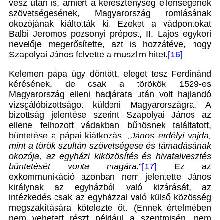
vész után is, amiért a kereszténység ellenségének
szövetségesének, Magyarország romlásának
okozójának kiáltották ki. Ezeket a vádpontokat
Balbi Jeromos pozsonyi prépost, II. Lajos egykori
nevelője megerősítette, azt is hozzátéve, hogy
Szapolyai János felvette a muszlim hitet.
[16]
Kelemen pápa úgy döntött, eleget tesz Ferdinánd
kérésének, de csak a törökök 1529-es
Magyarország elleni hadjárata után volt hajlandó
vizsgálóbizottságot küldeni Magyarországra. A
bizottság jelentése szerint Szapolyai János az
ellene felhozott vádakban bűnösnek találtatott,
büntetése a pápai kiátkozás. „
János erdélyi vajda,
mint a török szultán szövetségese és támadásának
okozója, az egyházi kiközösítés és hivatalvesztés
büntetését vonta magára.
”
[17]
Ez az
exkommunikáció azonban nem jelentette János
királynak az egyházból való kizárását, az
intézkedés csak az egyházzal való külső közösség
megszakítására kötelezte őt. (Ennek értelmében
nem vehetett részt például a szentmisén, nem