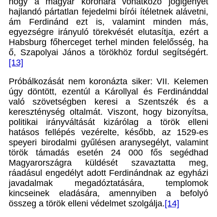
hogy a magyar koronára vonatkozó jogigényét
hajlandó pártatlan fejedelmi bírói ítéletnek alávetni,
ám Ferdinánd ezt is, valamint minden más,
egyezségre irányuló törekvését elutasítja, ezért a
Habsburg főherceget terhel minden felelősség, ha
ő, Szapolyai János a törökhöz fordul segítségért.
[13]
Próbálkozását nem koronázta siker: VII. Kelemen
úgy döntött, ezentúl a Károllyal és Ferdinánddal
való szövetségben keresi a Szentszék és a
kereszténység oltalmát. Viszont, hogy bizonyítsa,
politikai irányváltását kizárólag a török elleni
hatásos fellépés vezérelte, később, az 1529-es
speyeri birodalmi gyűlésen aranysegélyt, valamint
török támadás esetén 24 000 fős segédhad
Magyarországra küldését szavaztatta meg,
ráadásul engedélyt adott Ferdinándnak az egyházi
javadalmak megadóztatására, templomok
kincseinek eladására, amennyiben a befolyó
összeg a török elleni védelmet szolgálja.
[14]