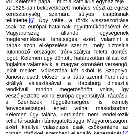
VII. Kelemen pápa – mint a katolikus egyház feje –
az 1526-ban bekövetkezett mohácsi vészt az egész
kereszténység számára súlyos csapásnak
tekintette.
[6]
Úgy vélte, a török visszaszorítása
csak az európai hatalmak együttműködésével és
Magyarország állandó egységének
megteremtésével lehetséges, ezért, valamint a
pápák azon elképzelése szerint, mely biztosítja
különböző országok trónviszályai feletti döntési
jogot, Kelemen úgy döntött, határozottan állást kell
foglalnia valamelyik, a magyar koronáért versengő,
jelölt mellett. Választása két okból is Szapolyai
Jánosra esett: először is a pápa szerint Ferdinánd
királlyá választásával a Habsburg dinasztia
rendkívüli módon megerősödött volna, így
veszélyeztette volna Európa egyensúlyát, ráadásul
a Szentszék függetlenségére is komoly
fenyegetettséget jentett volna; másodsorban
Kelemen úgy találta, Ferdinánd nem rendelkezik
kellő társadalmi támogatottsággal Magyarországon,
ezért királlyá választása csak csökkentené az
ország törökkel szembeni ellenálló képességét.
[7]