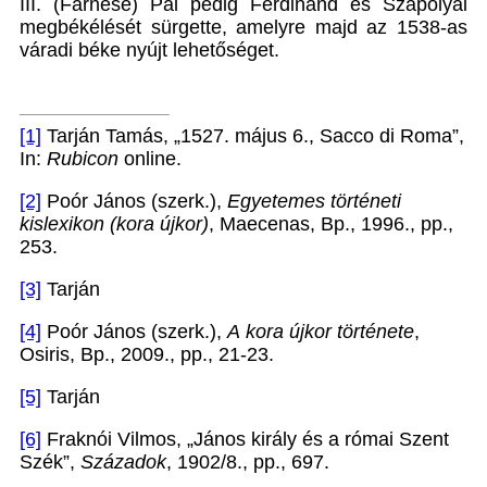
III. (Farnese) Pál pedig Ferdinánd és Szapolyai
megbékélését sürgette, amelyre majd az 1538-as
váradi béke nyújt lehetőséget.
[1]
Tarján Tamás, „1527. május 6., Sacco di Roma”,
In:
Rubicon
online.
[2]
Poór János (szerk.),
Egyetemes történeti
kislexikon (kora újkor)
, Maecenas, Bp., 1996., pp.,
253.
[3]
Tarján
[4]
Poór János (szerk.),
A
kora újkor története
,
Osiris, Bp., 2009., pp., 21-23.
[5]
Tarján
[6]
Fraknói Vilmos, „János király és a római Szent
Szék”,
Századok
, 1902/8., pp., 697.