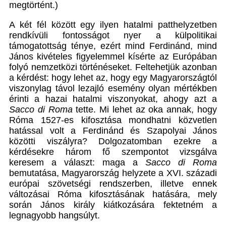
megtörtént.)
A két fél között egy ilyen hatalmi patthelyzetben
rendkívüli fontosságot nyer a külpolitikai
támogatottság ténye, ezért mind Ferdinánd, mind
János kivételes figyelemmel kísérte az Európában
folyó nemzetközi történéseket. Feltehetjük azonban
a kérdést: hogy lehet az, hogy egy Magyarországtól
viszonylag távol lezajló esemény olyan mértékben
érinti a hazai hatalmi viszonyokat, ahogy azt a
Sacco di Roma
tette. Mi lehet az oka annak, hogy
Róma 1527-es kifosztása mondhatni közvetlen
hatással volt a Ferdinánd és Szapolyai János
közötti viszályra? Dolgozatomban ezekre a
kérdésekre három fő szempontot vizsgálva
keresem a választ: maga a
Sacco di Roma
bemutatása, Magyarország helyzete a XVI. századi
európai szövetségi rendszerben, illetve ennek
változásai Róma kifosztásának hatására, mely
során János király kiátkozására fektetném a
legnagyobb hangsúlyt.