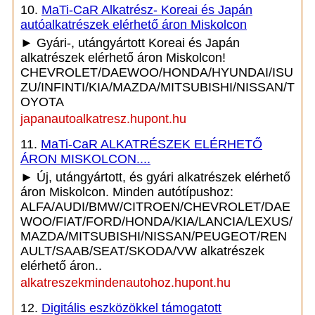
10.
MaTi-CaR Alkatrész- Koreai és Japán
autóalkatrészek elérhető áron Miskolcon
► Gyári-, utángyártott Koreai és Japán
alkatrészek elérhető áron Miskolcon!
CHEVROLET/DAEWOO/HONDA/HYUNDAI/ISU
ZU/INFINTI/KIA/MAZDA/MITSUBISHI/NISSAN/T
OYOTA
japanautoalkatresz.hupont.hu
11.
MaTi-CaR ALKATRÉSZEK ELÉRHETŐ
ÁRON MISKOLCON....
► Új, utángyártott, és gyári alkatrészek elérhető
áron Miskolcon. Minden autótípushoz:
ALFA/AUDI/BMW/CITROEN/CHEVROLET/DAE
WOO/FIAT/FORD/HONDA/KIA/LANCIA/LEXUS/
MAZDA/MITSUBISHI/NISSAN/PEUGEOT/REN
AULT/SAAB/SEAT/SKODA/VW alkatrészek
elérhető áron..
alkatreszekmindenautohoz.hupont.hu
12.
Digitális eszközökkel támogatott