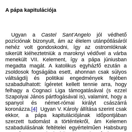
A pápa kapitulációja
Ugyan a
Castel Sant’Angelo
jól védhető
pozíciónak bizonyult, ám az élelem utánpótlásáról
nehéz volt gondoskodni, így az ostromlóknak
sikerült kiéheztetniük a maroknyi védővel a várba
menekült VII. Kelement, így a pápa júniusban
megadta magát. A katolikus egyházfő ezután a
zsoldosok fogságába esett, ahonnan csak súlyos
váltságdíj és politikai engedmények fejében
szabadulhatott: ígéretet kellett tennie arra, hogy
felhagy a Cognaci Liga támogatásával (s ezzel
Szapolyai János pártfogásával is), valamint, hogy a
spanyol és német-római királyt császárrá
koronázza.
[4]
Ugyan V. Károly állítása szerint csak
ekkor, a pápa kapitulációjának időpontjában
szerzett tudomást a történtekről, ám Kelemen
szabadulásának feltételei egyértelműen Habsburg