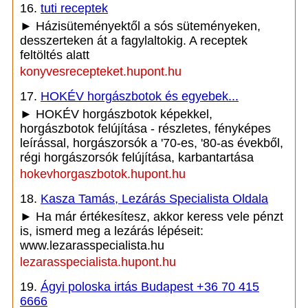
16.
tuti receptek
► Házisüteményektől a sós süteményeken,
desszerteken át a fagylaltokig. A receptek
feltöltés alatt
konyvesrecepteket.hupont.hu
17.
HOKÉV horgászbotok és egyebek...
► HOKÉV horgászbotok képekkel,
horgászbotok felújítása - részletes, fényképes
leírással, horgászorsók a '70-es, '80-as évekből,
régi horgászorsók felújítása, karbantartása
hokevhorgaszbotok.hupont.hu
18.
Kasza Tamás, Lezárás Specialista Oldala
► Ha már értékesítesz, akkor keress vele pénzt
is, ismerd meg a lezárás lépéseit:
www.lezarasspecialista.hu
lezarasspecialista.hupont.hu
19.
Ágyi poloska irtás Budapest +36 70 415
6666