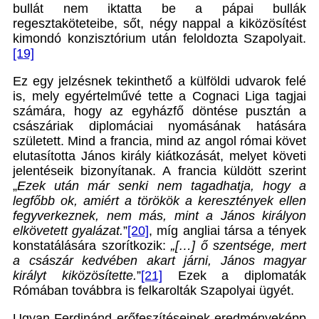
bullát nem iktatta be a pápai bullák
regesztaköteteibe, sőt, négy nappal a kiközösítést
kimondó konzisztórium után feloldozta Szapolyait.
[19]
Ez egy jelzésnek tekinthető a külföldi udvarok felé
is, mely egyértelművé tette a Cognaci Liga tagjai
számára, hogy az egyházfő döntése pusztán a
császáriak diplomáciai nyomásának hatására
született. Mind a francia, mind az angol római követ
elutasította János király kiátkozását, melyet követi
jelentéseik bizonyítanak. A francia küldött szerint
„
Ezek után már senki nem tagadhatja, hogy a
legfőbb ok, amiért a törökök a keresztények ellen
fegyverkeznek, nem más, mint a János királyon
elkövetett gyalázat.
”
[20]
, míg angliai társa a tények
konstatálására szorítkozik:
„[…] ő szentsége, mert
a császár kedvében akart járni, János magyar
királyt kiközösítette.
”
[21]
Ezek a diplomaták
Rómában továbbra is felkarolták Szapolyai ügyét.
Ugyan Ferdinánd erőfeszítéseinek eredményeképp