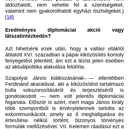
áldozhatott, nem vehette fel a szentségeket,
valamint nem gyakorolhatott egyházi tisztségeket.)
[18]
Eredményes diplomáciai akció vagy
látszatintézkedés?
Azt hihetnénk ezek után, hogy a vallási vitáktól
átitatott XVI. században a pápai kiközösítés komoly
fenyegetést jelentett, ám ezt a tézist jelen esetben
az aktuálpolitika alakulása felülírta.
Szapolyai János kiátkozásának ̶— ellentétben
Ferdinánd akaratával, aki a kiközösítést tartalmazó
bulla sokszorosításáról és terjesztéséről is
gondoskodott — nem volt jelentős diplomáciai
foganata. Először is azért, mert maga János király
több szempontból is érvénytelennek tartotta az
exkommunikációt, amely az ő meghallgatása és
értesítése nélkül történt, bizonyos törvényes
formulák mellőzésével. VII. Kelemen ráadásul ezt a