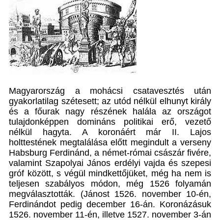
Magyarország a mohácsi csatavesztés után
gyakorlatilag szétesett; az utód nélkül elhunyt király
és a főurak nagy részének halála az országot
tulajdonképpen domináns politikai erő, vezető
nélkül hagyta. A koronáért már II. Lajos
holttestének megtalálása előtt megindult a verseny
Habsburg Ferdinánd, a német-római császár fivére,
valamint Szapolyai János erdélyi vajda és szepesi
gróf között, s végül mindkettőjüket, még ha nem is
teljesen szabályos módon, még 1526 folyamán
megválasztották. (Jánost 1526. november 10-én,
Ferdinándot pedig december 16-án. Koronázásuk
1526. november 11-én, illetve 1527. november 3-án